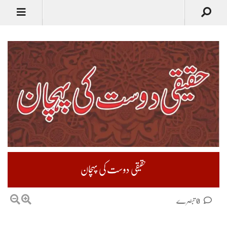
حقیقی دوست کی پہچان
0 تبصرے