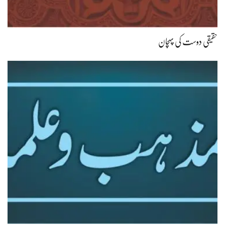
حقیقی دوست کی پہچان