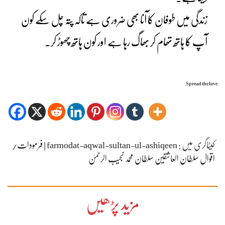
زندگی میں طوفان کا آنا بھی ضروری ہے تاکہ پتہ چل سکے کون
آپ کا ہاتھ تھام کر بھاگ رہا ہے اور کون ہاتھ چھوڑ کر۔
Spread the love
کیٹاگری میں :
farmodat-aqwal-sultan-ul-ashiqeen | فرمودات/
اقوال سلطان العاشقین سلطان محمد نجیب الرحمن
مزید پڑھیں