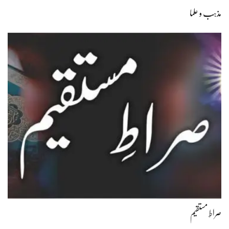
مذہب و علما
صراطِ مستقیم