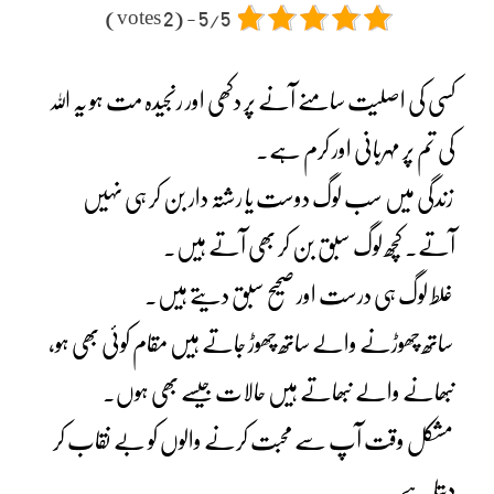
5/5 - (2 votes)
کسی کی اصلیت سامنے آنے پر دکھی اور رنجیدہ مت ہو یہ اللہ
کی تم پر مہربانی اور کرم ہے۔
زندگی میں سب لوگ دوست یا رشتہ دار بن کر ہی نہیں
آتے۔ کچھ لوگ سبق بن کر بھی آتے ہیں۔
غلط لوگ ہی درست اور صحیح سبق دیتے ہیں۔
ساتھ چھوڑنے والے ساتھ چھوڑ جاتے ہیں مقام کوئی بھی ہو،
نبھانے والے نبھاتے ہیں حالات جیسے بھی ہوں۔
مشکل وقت آپ سے محبت کرنے والوں کو بے نقاب کر
دیتا ہے۔