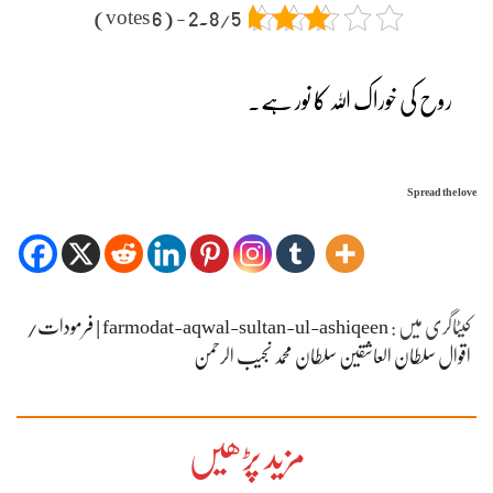
2.8/5 - (6 votes)
روح کی خوراک اللہ کا نور ہے۔
Spread the love
کیٹاگری میں :
farmodat-aqwal-sultan-ul-ashiqeen | فرمودات/
اقوال سلطان العاشقین سلطان محمد نجیب الرحمن
مزید پڑھیں