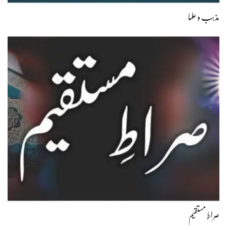
مذہب و علما
صراطِ مستقیم