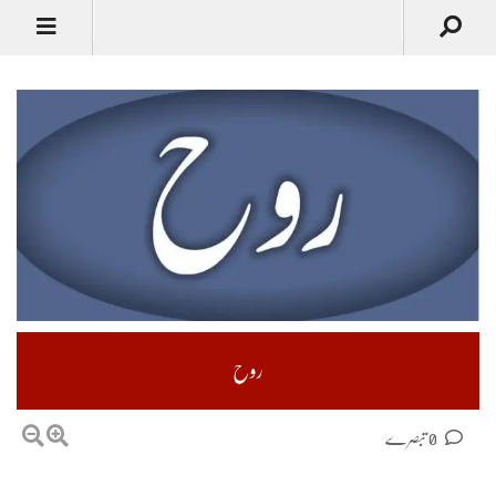
روح
0 تبصرے