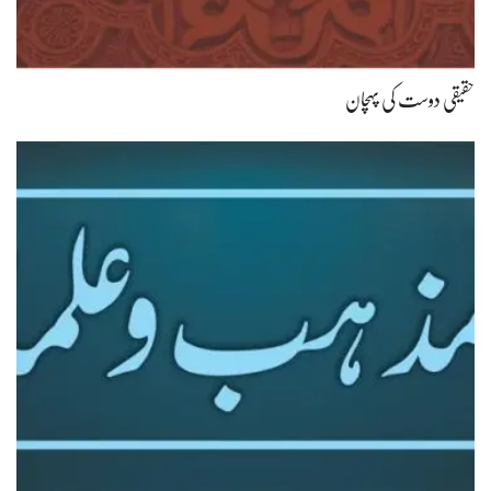
حقیقی دوست کی پہچان