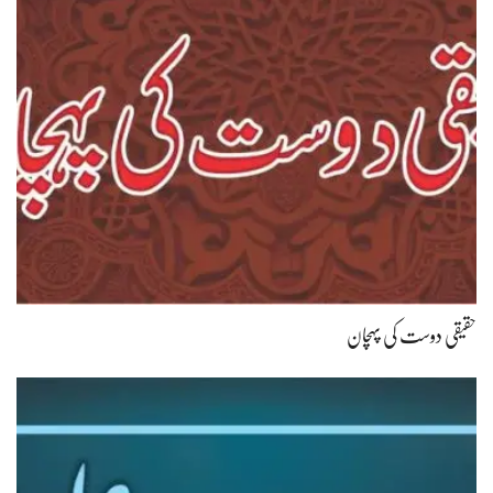
حقیقی دوست کی پہچان