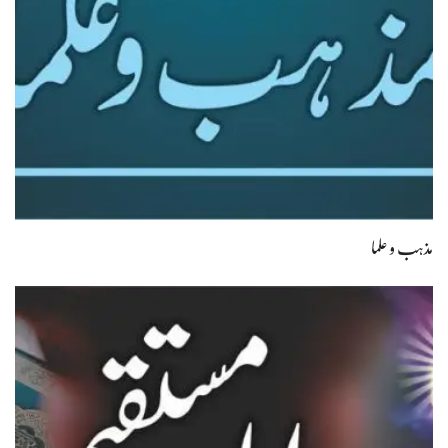
مذہب و علما