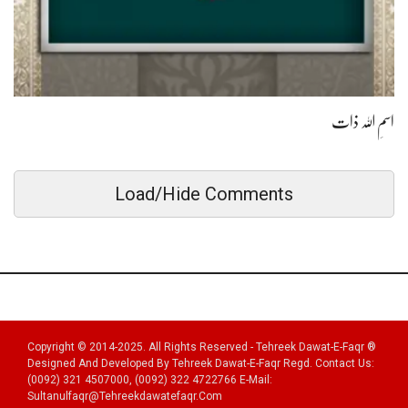
اسمِ اللہ ذات
Load/Hide Comments
Copyright © 2014-2025. All Rights Reserved - Tehreek Dawat-E-Faqr ®
Designed And Developed By Tehreek Dawat-E-Faqr Regd. Contact Us:
(0092) 321 4507000, (0092) 322 4722766 E-Mail:
Sultanulfaqr@tehreekdawatefaqr.com