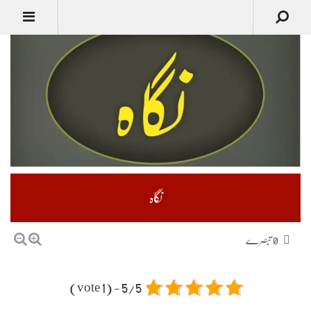
نگاہ
0 تبصرے
5/5 - (1 vote)