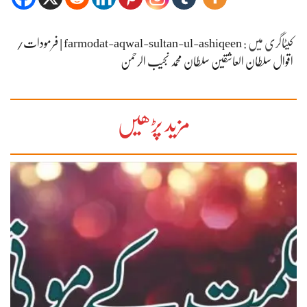
کیٹاگری میں :
farmodat-aqwal-sultan-ul-ashiqeen | فرمودات/
اقوال سلطان العاشقین سلطان محمد نجیب الرحمن
مزید پڑھیں