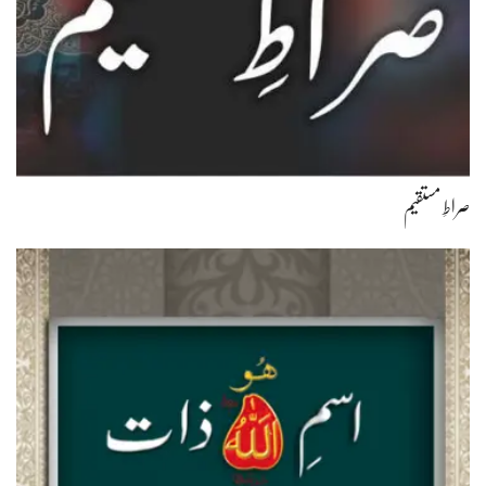
صراطِ مستقیم