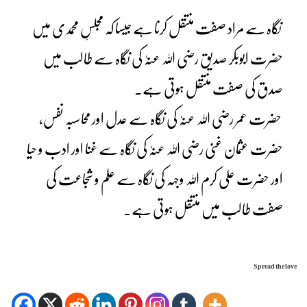
نگاہ سے مراد صفت منتقل کرنا ہے جیسا کہ مجلسِ محمدی میں
حضرت ابوبکر صدیق رضی اللہ عنہٗ کی نگاہ سے طالب میں
صدق کی صفت منتقل ہوتی ہے۔
حضرت عمر رضی اللہ عنہٗ کی نگاہ سے عدل اور محاسبہ نفس،
حضرت عثمان غنی رضی اللہ عنہٗ کی نگاہ سے غنا اور ادب و حیا
اور حضرت علی کرم اللہ وجہہ کی نگاہ سے علم و شجاعت کی
صفت طالب میں منتقل ہوتی ہے۔
Spread the love