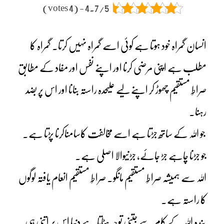
4.7/5 - (4 votes)
انسان گمراہ خود ہوتا ہے کوئی اسے گمراہ نہیں کرتا۔ گمراہ کا
مطلب ہے اپنی مرضی کرنا اور اپنے نفس اور مفاد کے مطابق
صراطِ مستقیم چھوڑ کر اپنے لیے علیحدہ راستہ بنانا اور اس پر بضد
رہنا۔
جو اللہ کے ساتھ جڑتا ہے اسے مخالفت کاسامناکرنا پڑتا ہے۔
جو جڑنا چاہے جڑ جائے، جڑنیوالا اصلی ہے۔
اللہ سے ہمیشہ صراطِ مستقیم مانگو۔ صراطِ مستقیم انعام یافتہ لوگوں
کا راستہ ہے۔
بندہ اللہ کے کام سے جتنی توجہ ہٹاتا ہے دنیا اس پر اتنی ہی