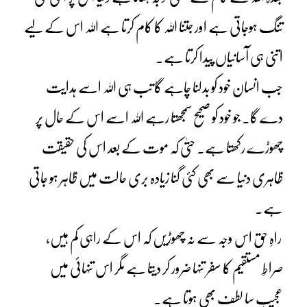
تنگ ہوجاتی ہے اور جتنا اللہ کا کام کرتا ہے اللہ اس کے لیے
اتنی ہی آسانیاں پیدا کرتا ہے۔
جب انسان خود کو بدلنا چاہے گا تب ہی اللہ اسے ہدایت
دے گا۔ جو خود کو صحیح سمجھتا رہے اللہ اسے اس کے حال پر
چھوڑے رکھتا ہے۔ حتیٰ کہ موت کے بعد اس کی حقیقت
ظاہری دنیا سے بھی کئی گنا زیادہ بری حالت میں ظاہر ہو جاتی
ہے۔
راہِ حق اس وجہ سے نہ چھوڑیں کہ اس کے راہی کم ہیں،
صراطِ مستقیم کا سفر تنہا ضرور کر دیتا ہے مگر اس تنہائی میں
عجیب سا لطف بھی ہوتا ہے۔