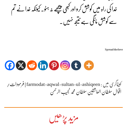
خدا کی راہ میں کوشش کرو اور کبھی پیچھے نہ ہٹو۔ کیونکہ خدا نے تم
سے کوشش مانگی ہے نتیجہ نہیں۔
Spread the love
کیٹاگری میں :
farmodat-aqwal-sultan-ul-ashiqeen | فرمودات/
اقوال سلطان العاشقین سلطان محمد نجیب الرحمن
مزید پڑھیں