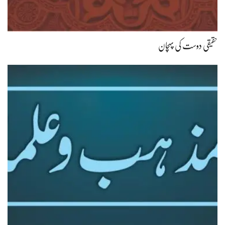
حقیقی دوست کی پہچان