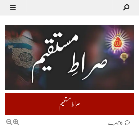
صراطِ مستقیم
0 تبصرے