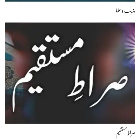
مذہب و علما
صراطِ مستقیم