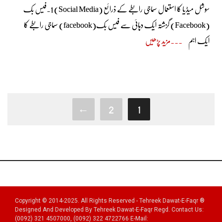
سوشل میڈیا کا استعمال سماجی رابطے کے ذرائع (Social Media) 1.فیس بک
(Facebook) گزشتہ ایک دہائی سے فیس بک(facebook) سماجی رابطے کا
ایک اہم
مزید پڑھیں
←
2
1
Copyright © 2014-2025. All Rights Reserved - Tehreek Dawat-E-Faqr ®
Designed And Developed By Tehreek Dawat-E-Faqr Regd. Contact Us:
(0092) 321 4507000, (0092) 322 4722766 E-Mail: