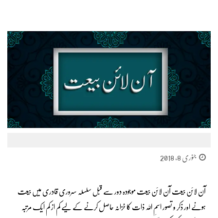
جنوری 8, 2018
آن لائن بیعت آن لائن بیعت موجودہ دور سے قبل سلسلہ سروری قادری میں بیعت
ہونے اور ذکر و تصور اسمِ اللہ ذات کا خزانہ حاصل کرنے کے لیے کم از کم ایک مرتبہ