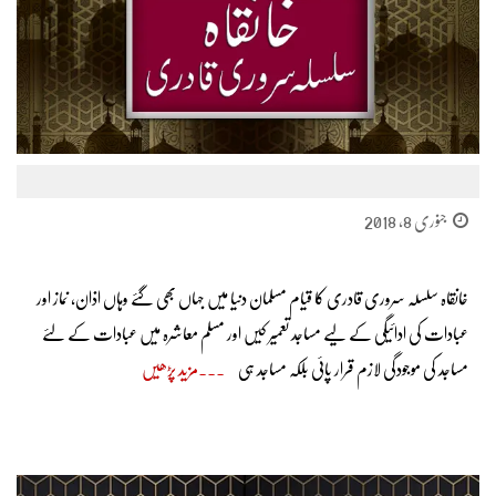
جنوری 8, 2018
خانقاہ سلسلہ سروری قادری کا قیام مسلمان دنیا میں جہاں بھی گئے وہاں اذان، نماز اور
عبادات کی ادائیگی کے لیے مساجد تعمیر کیں اور مسلم معاشرہ میں عبادات کے لئے
مساجد کی موجودگی لازم قرار پائی بلکہ مساجد ہی
مزید پڑھیں