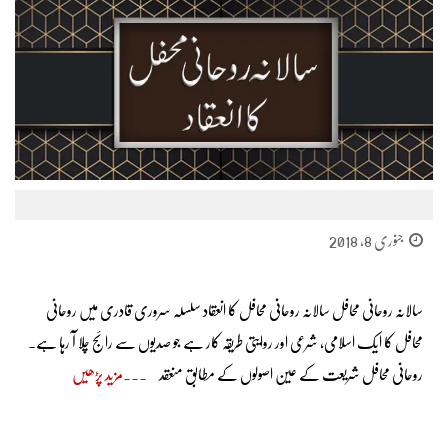
جنوری 8, 2018
سالانہ روحانی محافل سالانہ روحانی محافل کا انعقاد سلسلہ سروری قادری میں روحانی
محافل کا ایک اسلامی، شرعی اور روایتی طریقہ کار ہے جو صدیوں سے رائج چلا آ رہا ہے۔
روحانی محافل شریعت کے عین اصولوں کے مطابق منعقد
مزید پڑھیں