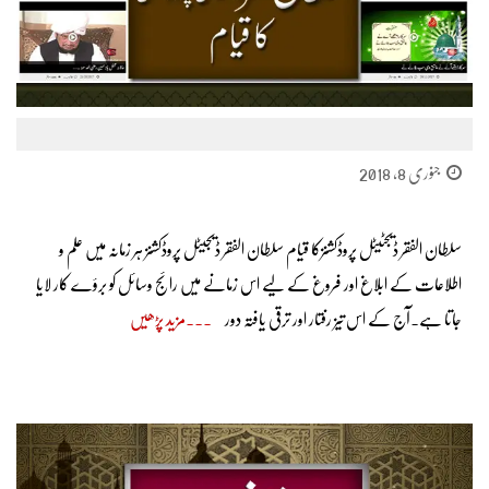
جنوری 8, 2018
سلطان الفقر ڈیجٹیٹل پروڈکشنزکا قیام سلطان الفقر ڈیجیٹل پروڈکشنز ہر زمانہ میں علم و
اطلاعات کے ابلاغ اور فروغ کے لیے اس زمانے میں رائج وسائل کو برؤے کار لایا
جاتا ہے۔آج کے اس تیز رفتار اور ترقی یافتہ دور
مزید پڑھیں