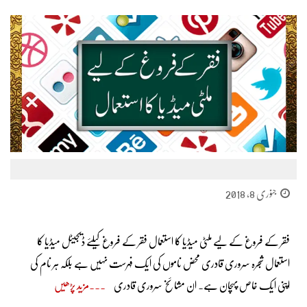
جنوری 8, 2018
فقر کے فروغ کے لیے ملٹی میڈیا کا استعمال فقر کے فروغ کیلئے ڈیجیٹل میڈیا کا
استعمال شجرہ سروری قادری محض ناموں کی ایک فہرست نہیں ہے بلکہ ہر نام کی
اپنی ایک خاص پہچان ہے۔ ان مشائخ سروری قادری
مزید پڑھیں