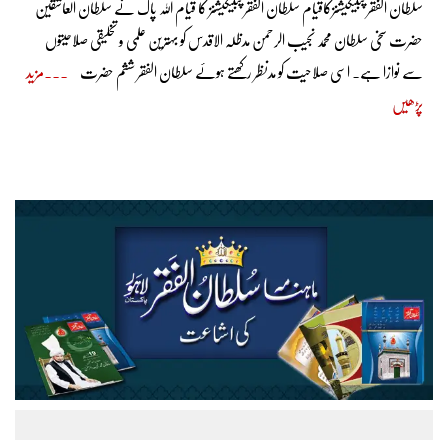
سلطان الفقر پبلیکیشنزکاقیام سلطان الفقر پبلیکیشنز کا قیام اللہ پاک نے سلطان العاشقین
حضرت سخی سلطان محمد نجیب الرحمن مدظلہ الاقدس کو بہترین علمی و تخلیقی صلاحیتوں
سے نوازا ہے۔ اسی صلاحیت کو مدنظر رکھتے ہوئے سلطان الفقر ششم حضرت
مزید
پڑھیں