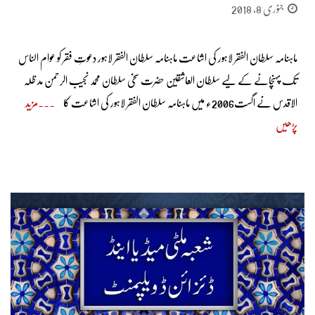
جنوری 8, 2018
ماہنامہ سلطان الفقر لاہور کی اشاعت ماہنامہ سلطان الفقر لاہور دعوتِ فقر کو عوام الناس
تک پہنچانے کے لیے سلطان العاشقین حضرت سخی سلطان محمد نجیب الرحمن مد ظلہ
الاقدس نے اگست2006ء میں ماہنامہ سلطان الفقر لاہور کی اشاعت کا
مزید
پڑھیں