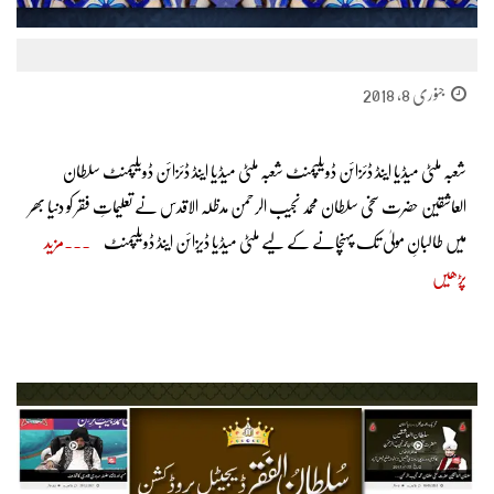
جنوری 8, 2018
شعبہ ملٹی میڈیا اینڈ ڈئزائن ڈویلپمنٹ شعبہ ملٹی میڈیا اینڈ ڈئزائن ڈویلپمنٹ سلطان
العاشقین حضرت سخی سلطان محمد نجیب الرحمن مدظلہ الاقدس نے تعلیماتِ فقر کو دنیا بھر
میں طالبانِ مولیٰ تک پہنچانے کے لیے ملٹی میڈیا ڈیزائن اینڈ ڈویلپمنٹ
مزید
پڑھیں