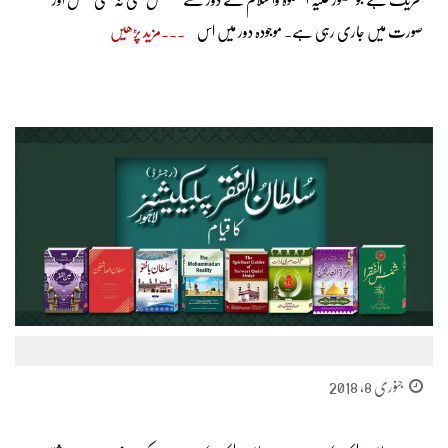
تحریک ہے جو حضور علیہ الصلوٰۃ والسلام کے دور سے مسلسل کسی نہ کسی شکل اور
صورت میں جاری رہی ہے۔ موجودہ دور میں اس
مزید پڑھیں
جنوری 8, 2018