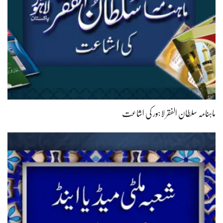
ماہنامہ سلطان الفقر لاہور کی اشاعت