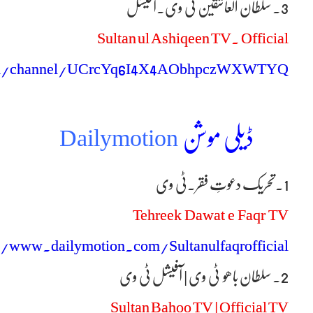
3۔ سلطان العاشقین ٹی وی.آفیشل
Sultan ul Ashiqeen TV. Official
om/channel/UCrcYq6I4X4AObhpczWXWTYQ
ڈیلی موشن
Dailymotion
1۔تحریک دعوتِ فقر۔ٹی وی
Tehreek Dawat e Faqr TV
//www.dailymotion.com/Sultanulfaqrofficial
2۔ سلطان باھو ٹی وی | آفیشل ٹی وی
Sultan Bahoo TV | Official TV