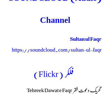
Channel
Sultan ul Faqr
https://soundcloud.com/sultan-ul-faqr
فلکر ( Flickr)
تحریک دعوت فقر
Tehreek Dawat e Faqr