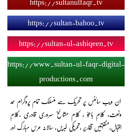
https://sultanulfaqr.tv
https://sultan-bahoo.tv
https://sultan-ul-ashiqeen.tv
https://www.sultan-ul-faqr-digital-
productions.com
ان ویب سائٹس پر تحریک سے منسلک تمام پروگرام حمد
ونعت، کلامِ باھُوؒ ، کلام مشائخ سروری قادری ،کلامِ
اقبال،منقبتیں
تقاریر ،تحریکی خبریں،
سالانہ عرس مبارک اور