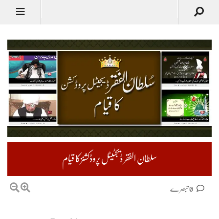
سلطان الفقر ڈیجٹیٹل پروڈکشنزکا قیام
0 تبصرے