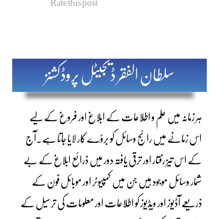
Rate this post
سلطان الفقر ڈیجیٹل پروڈکشنز
ہر زمانہ میں علم و اطلاعات کے ابلاغ اور فروغ کے لیے
اس زمانے میں رائج وسائل کو برؤے کار لایا جاتا ہے۔آج
کے اس تیز رفتار اور ترقی یافتہ دور میں ذرائع ابلاغ کے بے
شمار وسائل موجود ہیں جن میں کمپیوٹر اور موبائل فون کے
ذریعے آڈیوز اور ویڈیوز کو اطلاعات اور معلومات کی ترسیل کے