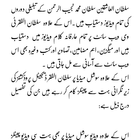
سلطان العاشقین سلطان محمد نجیب الرحمن کے تبلیغی دوروں
کی تمام ویڈیوز دستیاب ہیں۔اس کے علاوہ سلطان الفقر ٹی
وی ویب سائٹ پر تمام عارفانہ کلام ویڈیوز میں دستیاب
ہیں اور میگزین، اہم مضامین، تصاویر اور کتب وغیرہ بھی اس
ویب سائٹ سے آسانی سے مل جاتی ہیں ۔
اس کے علاوہ سوشل میڈیا پر سلطان الفقر ڈیجیٹل پروڈکشنز کی
زیرِ نگرانی بہت سے چینلز کام کر رہے ہیں جن کی تفصیل
درج ذیل ہے:
اس کے علاوہ ویڈیو سوشل میڈیا پر بھی بہت سی ویڈیو چینلز