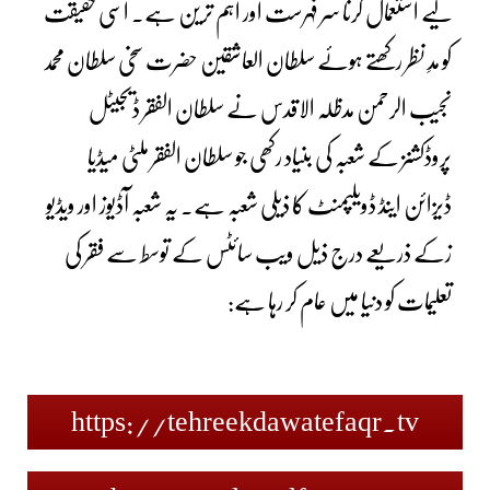
لیے استعمال کرنا سر فہرست اور اہم ترین ہے۔ اسی حقیقت
کو مدِ نظر رکھتے ہوئے سلطان العاشقین حضرت سخی سلطان محمد
نجیب الرحمن مدظلہ الاقدس نے سلطان الفقر ڈیجیٹل
پروڈکشنز کے شعبہ کی بنیاد رکھی جو سلطان الفقر ملٹی میڈیا
ڈیزائن اینڈ ڈویلپمنٹ کا ذیلی شعبہ ہے۔ یہ شعبہ آڈیوز اور ویڈیو
زکے ذریعے درج ذیل ویب سائٹس کے توسط سے فقر کی
تعلیمات کو دنیا میں عام کر رہا ہے:
https://tehreekdawatefaqr.tv