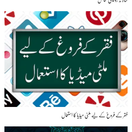
فقر کے فروغ کے لیے ملٹی میڈیا کا استعمال