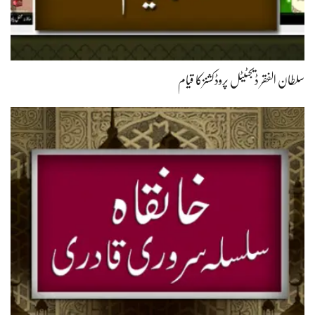
سلطان الفقر ڈیجٹیٹل پروڈکشنزکا قیام