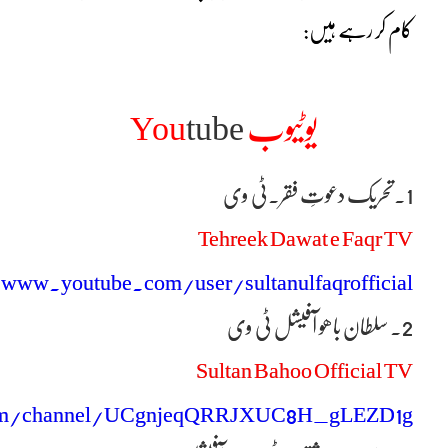
کام کر رہے ہیں:
یوٹیوب
tube
You
1۔
تحریک دعوتِ فقر۔ٹی وی
Tehreek Dawat e Faqr TV
/www.youtube.com/user/sultanulfaqrofficial
2۔ سلطان باھو آفیشل ٹی وی
Sultan Bahoo Official TV
com/channel/UCgnjeqQRRJXUC8H_gLEZD1g