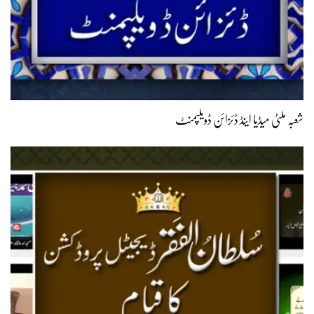
شعبہ ملٹی میڈیا اینڈ ڈئزائن ڈویلپمنٹ