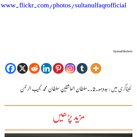
/www.flickr.com/photos/sultanulfaqrofficial
Spread the love
کیٹاگری میں :
جدوجہد۔2۔۔سلطان العاشقین سلطان محمد نجیب الرحمن
مزید پڑھیں