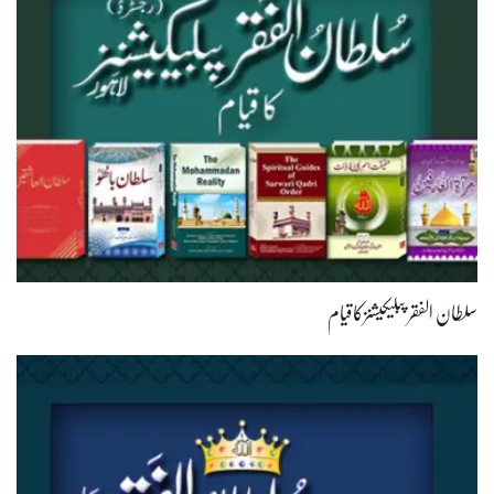
سلطان الفقر پبلیکیشنزکاقیام