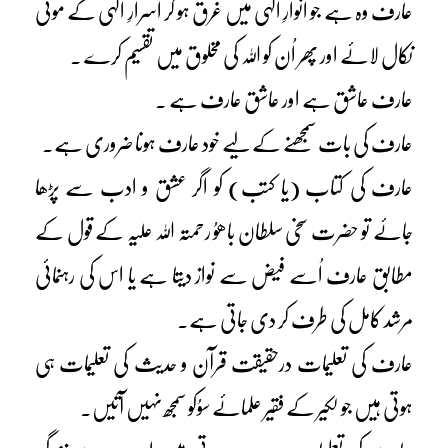
عارف وہ ہے جو انوارِ الٰہی میں غرق ہو کر اسرارِ الٰہی کے موتی
نکال لائے اور پھر اُن کو اللہ کی مخلوق میں تقسیم کرے ۔
عارف عاشق ہے اور عاشق عارف ہے ۔
عارف کی بات سمجھنے کے لیے خود عارف ہونا ضروری ہے۔
عارف کی کتاب (یا کتب) کو اگر عشق و ادب سے پڑھا
جائے تو حضرت سخی سلطان باھوُ رحمتہ اللہ علیہ کے قول کے
مطابق عارف اُسے فیض سے نواز دیتا ہے یا اس کی رہنمائی
مرشد کامل کی طرف کر دی جاتی ہے۔
عارف کی تعلیمات درحقیقت قرآن و حدیث کی تعلیمات ہی
ہوتی ہیں جو لکیر کے فقیر علمائے سوُکو سمجھ نہیں آتیں۔