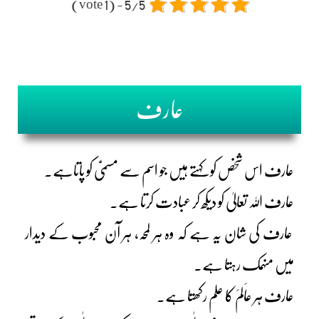
5/5 - (1 vote)
عارف
عارف اس شخص کو کہتے ہیں جو اسم سے مسمیّٰ کو پاتاہے۔
عارف اللہ تعالیٰ کو دیکھ کر عبادت کرتا ہے۔
عارف کی شان یہ ہے کہ وہ ہر لمحہ، ہر آن محبوب کے دیدار
میں منہمک رہتا ہے۔
عارف ہر عاَلمَ کا علم رکھتا ہے۔