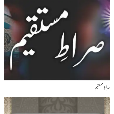
صراطِ مستقیم