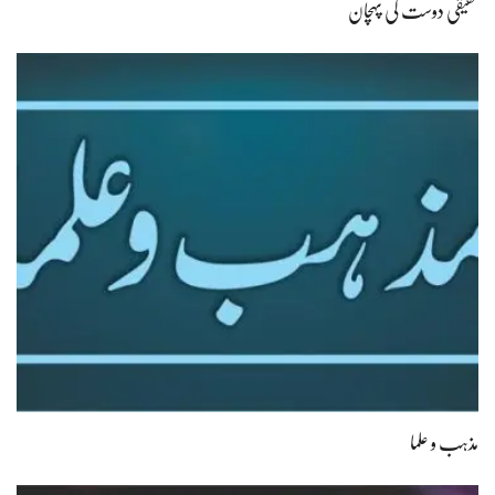
حقیقی دوست کی پہچان
مذہب و علما