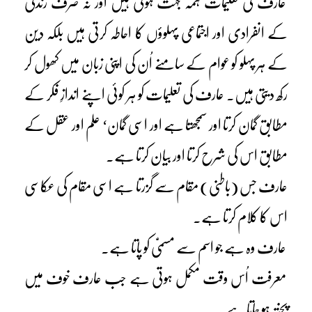
عارف کی تعلیمات ہمہ جہت ہوتی ہیں اور نہ صرف زندگی
کے انفرادی اور اجتماعی پہلوؤں کا احاطہ کرتی ہیں بلکہ دین
کے ہر پہلو کو عوام کے سامنے اُن کی اپنی زبان میں کھول کر
رکھ دیتی ہیں۔ عارف کی تعلیمات کو ہر کوئی اپنے اندازِ فکر کے
مطابق گمان کرتا اور سمجھتا ہے اور اسی گمان‘ علم اور عقل کے
مطابق اس کی شرح کرتا اور بیان کرتا ہے۔
عارف جس (باطنی) مقام سے گزرتا ہے اسی مقام کی عکاسی
اس کا کلام کرتا ہے۔
عارف وہ ہے جو اسم سے مسمیّٰ کو پاتا ہے۔
معرفت اُس وقت مکمل ہوتی ہے جب عارف خوف میں
پختہ ہو جاتاہے۔