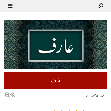
عارف
0 تبصرے