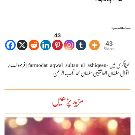
Spread the love
43
43
Shares
کیٹاگری میں :
farmodat-aqwal-sultan-ul-ashiqeen | فرمودات/
اقوال سلطان العاشقین سلطان محمد نجیب الرحمن
مزید پڑھیں