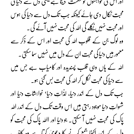
اور اس کی خواہشوں کو شکست دینا ہے یعنی دل سے دنیا کی
محبت نکال دی جائے کیونکہ جب تک دل سے دنیا کی ہوس
اور محبت نہیں نکلے گی اللہ کی محبت نہیں آئے گی۔
وہ لوگ جن کے قلوب اللہ کی محبت اور اس کے ذکر سے
معمور ہیں دنیا کی محبت ان کے دل میں نہیں سما سکتی۔
اللہ کے ہاں وہی قلب پسندیدہ اور کامیاب ہے جس میں
سے دنیا کی محبت نکل کر اللہ کی محبت بس گئی ہو۔
جب تک دل کے اندر دنیا، لذّاتِ دنیا‘ خواہشاتِ دنیا اور
شہواتِ دنیا موجود رہتی ہیں اس وقت تک دل کے اندر ﷲ
پاک کی محبت نہیں آ سکتی۔ جو دنیا اور اﷲ پاک کی محبت کو
دل کے اندر اکٹھا جمع کرنے کا دعویٰ کرتا ہے وہ کاذب