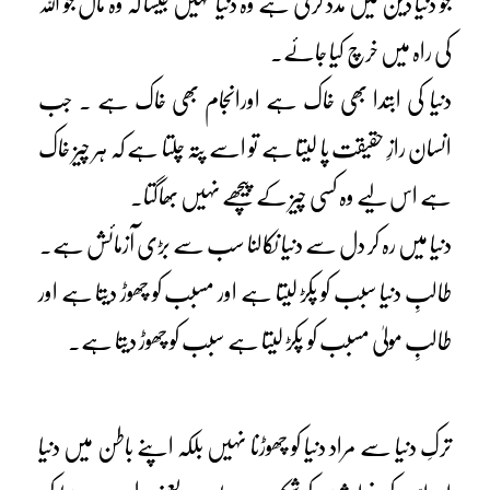
جو دنیا دین میں مدد کرتی ہے وہ دنیا نہیں جیسا کہ وہ مال جو اللہ
کی راہ میں خرچ کیا جائے۔
دنیا کی ابتدا بھی خاک ہے اورانجام بھی خاک ہے ۔ جب
انسان رازِ حقیقت پا لیتا ہے تو اسے پتہ چلتا ہے کہ ہر چیز خاک
ہے اس لیے وہ کسی چیز کے پیچھے نہیں بھاگتا۔
دنیا میں رہ کر دل سے دنیا نکالنا سب سے بڑی آزمائش ہے۔
طالبِ دنیا سبب کو پکڑ لیتا ہے اور مسبب کو چھوڑ دیتا ہے اور
طالبِ مولیٰ مسبب
کو
پکڑ لیتا ہے سبب کو چھوڑ دیتا ہے۔
ترکِ دنیا سے مراد دنیا کو چھوڑنا نہیں بلکہ اپنے باطن میں دنیا