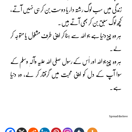
زندگی میں سب لوگ رشتہ دار یا دوست بن کر ہی نہیں آتے،
کچھ لوگ سبق بن کر بھی آتے ہیں۔
ہر وہ چیز دنیا ہے جو اللہ سے ہٹا کر اپنی طرف مشغول یا متوجہ کر
لے۔
ہر وہ چیز جو اللہ اور اْس کے رسول صلی اللہ علیہ وآلہٖ وسلم کے
سوا آپ کے دل کو اپنی محبت میں گرفتار کر لے، وہ دنیا
ہے۔
Spread the love