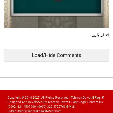
اسمِ اللہ ذات
Load/Hide Comments
Copyright © 2014-2025. All Rights Reserved - Tehreek Dawat-E-Faqr ®
Designed And Developed By Tehreek Dawat-E-Faqr Regd. Contact Us:
(0092) 321 4507000, (0092) 322 4722766 E-Mail:
Sultanulfaqr@tehreekdawatefaqr.com