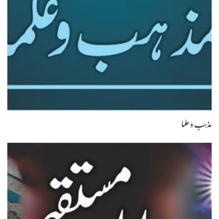
مذہب و علما