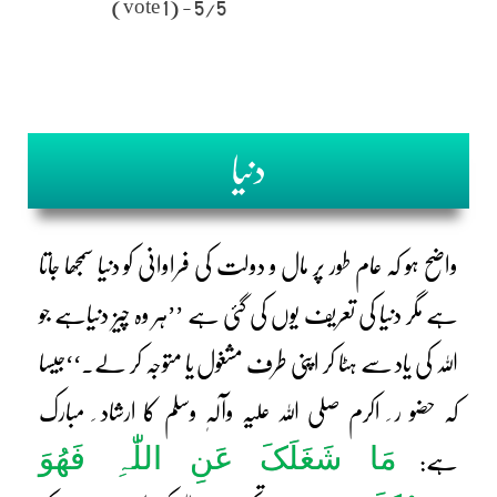
5/5 - (1 vote)
دنیا
واضح ہو کہ عام طور پر مال و دولت کی فراوانی کو دنیا سمجھا جاتا
ہے مگر دنیا کی تعریف یوں کی گئی ہے ’’ہر وہ چیز دنیاہے جو
اللہ کی یاد سے ہٹا کر اپنی طرف مشغول یا متوجہ کر لے۔‘‘جیسا
کہ حضو ر ِ اکرم صلی اللہ علیہ وآلہٖ وسلم کا ارشاد ِ مبارک
مَا شَغَلَکَ عَنِ اللّٰہِ فَھُوَ
ہے: