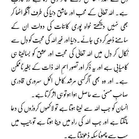
ہے۔ ﷲ تعالیٰ کے محب اور عاشق دنیا کی طرف آنکھ اٹھا کر
بھی نہیں دیکھتے خواہ پوری کائنات کی دولت ان کے
سامنے ڈھیر کر دی جائے۔دنیا اور غیر اللہ کی محبت کو دِل سے
نکال کر دِل میں اللہ تعالیٰ کی محبت اور عشق کو بسالینا ہی
کامیابی ہے اور یہ ذکر اور تصورِ اسمِ اللہ ذات کے بغیر ناممکن
ہے۔ اور وہ بھی اگرکسی مرشد ِکامل اکمل سروری قادری
صاحبِ مسمیّٰ سے حاصل ہوا ہو تو ہی اثر کرتا ہے۔
انسان کو جب اللہ سے لینا ہوتا ہے تو لاکھوں کروڑوں کی دعا
مانگتا ہے اور جب اللہ کی راہ میں دینا ہوتا ہے تو جیب میں
سب سے چھوٹا سکہ ڈھونڈتا ہے۔