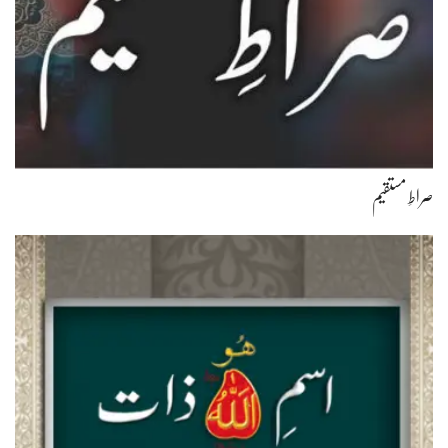
صراطِ مستقیم