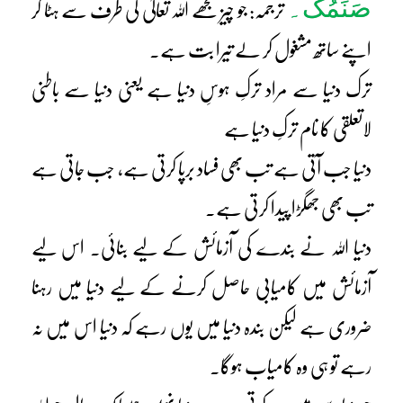
صَنَمُکَ۔
ترجمہ: جو چیز تجھے اللہ تعالیٰ کی طرف سے ہٹا کر
اپنے ساتھ مشغول کر لے تیرا بت ہے۔
ترک دنیا سے مراد ترکِ ہوسِ دنیا ہے یعنی دنیا سے باطنی
لاتعلقی کا نام ترکِ دنیا ہے
دنیا جب آتی ہے تب بھی فساد برپا کرتی ہے، جب جاتی ہے
تب بھی جھگڑا پیدا کرتی ہے۔
دنیا اللہ نے بندے کی آزمائش کے لیے بنائی۔ اس لیے
آزمائش میں کامیابی حاصل کرنے کے لیے دنیا میں رہنا
ضروری ہے لیکن بندہ دنیا میں یوں رہے کہ دنیا اس میں نہ
رہے تو ہی وہ کامیاب ہوگا۔