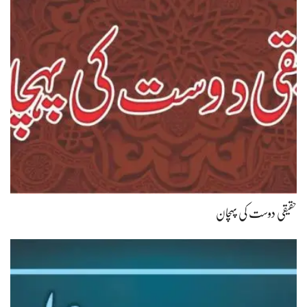
حقیقی دوست کی پہچان