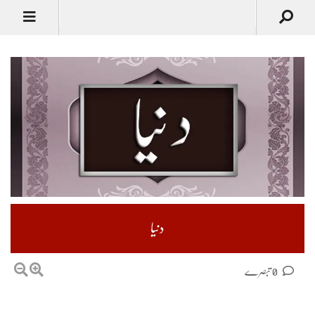
دنیا
0 تبصرے