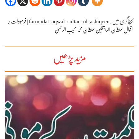
کیٹاگری میں :
farmodat-aqwal-sultan-ul-ashiqeen | فرمودات/
اقوال سلطان العاشقین سلطان محمد نجیب الرحمن
مزید پڑھیں