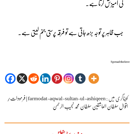
کی آمیزش کرتا ہے۔
جب ظاہر پر توجہ بڑھ جاتی ہے تو فرقہ پرستی جنم لیتی ہے۔
Spread the love
کیٹاگری میں :
farmodat-aqwal-sultan-ul-ashiqeen | فرمودات/
اقوال سلطان العاشقین سلطان محمد نجیب الرحمن
مزید پڑھیں