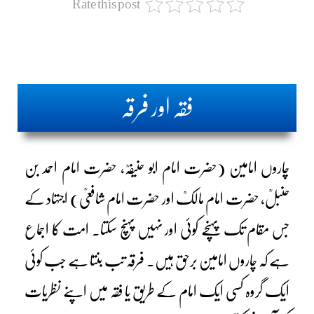
Rate this post
فقہ اور فرقہ
چاروں امامین (حضرت امام ابو حنیفہؒ، حضرت امام احمد بن
حنبلؒ، حضرت امام مالکؒ اور حضرت امام شافعیؒ) اجتہاد کے
جس مقام تک پہنچے کوئی اور نہیں پہنچ سکتا۔ امت کا اجماع
ہے کہ چاروں امامین برحق ہیں۔ فرقہ تب بنتا ہے جب کوئی
ایک گروہ کسی ایک امام کے طریق یا فقہ میں اپنے نظریات