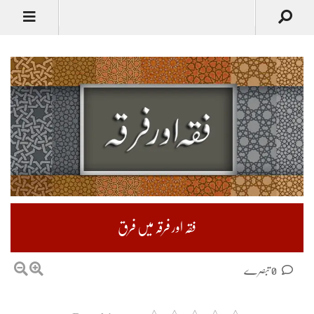
فقہ اور فرقہ میں فرق
0 تبصرے