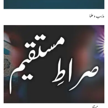
مذہب و علما