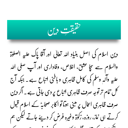
حقیقتِ دین
دین اسلام کی اصل بنیاد اللہ تعالیٰ اور آقا پاک علیہ الصلوٰۃ
والسلام سے سچا عشق، اخلاص، وفاداری اور آپ صلی اللہ
علیہ وآلہٖ وسلم کی کامل ظاہری و باطنی اتباع ہے۔ جبکہ آج
کل تمام تر توجہ صرف ظاہری اتباع پر دی جاتی ہے۔ اگر دین
صرف ظاہری اعمال پر مبنی ہوتا تو اکابر صحابہؓ کے اسلام قبول
کرتے ہی نماز، روزہ، زکوٰۃ وغیرہ فرض کر دیئے جاتے لیکن ہم