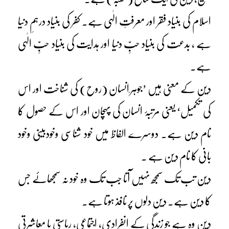
اسلام کی بنیاد فقر اور معرفتِ الٰہی ہے۔ کفر کی بنیاد درہمِ دنیا
ہے ، بدعت کی بنیاد حبِّ دنیا اور ہدایت کی بنیاد حبِّ الٰہی
ہے۔
دین کے معنی ہیں ’جوہر ِانسان (روح) کی شناخت اور اس
کی تکمیل‘ یعنی مرتبۂ انسان کی پہچان اور اس کے حصول کا
نام دین ہے۔ دوسرے الفاظ میں خود شناسی وخودبینی وخود
بانی کا نام دین ہے ۔
دین تب تک سمجھ نہیں آتا جب تک وہ خود نہ سمجھائے جس
کا دین ہے۔ دین دلوں پر نافذ ہوتا ہے۔
دین وہ ہے جو زندگی کے انفرادی، اجتماعی، ریاستی یا معاشرتی