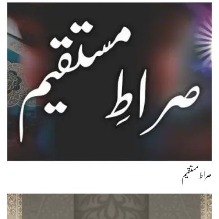
صراطِ مستقیم