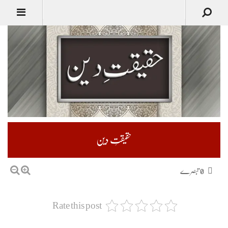
حقیقتِ دین
0 تبصرے
Rate this post