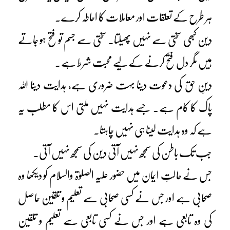
ہر طرح کے تعلقات اور معاملات کا احاطہ کرے۔
دین کبھی سختی سے نہیں پھیلتا۔ سختی سے جسم تو فتح ہو جاتے
ہیں مگر دل فتح کرنے کے لیے محبت شرط ہے۔
دینِ حق کی دعوت دینا بہت ضروری ہے، ہدایت دینا اللہ
پاک کا کام ہے۔ جسے ہدایت نہیں ملتی اس کا مطلب یہ
ہے کہ وہ ہدایت لینا ہی نہیں چاہتا۔
جب تک باطن کی سمجھ نہیں آتی دین کی سمجھ نہیں آتی۔
جس نے حالتِ ایمان میں حضور علیہ الصلوٰۃ والسلام کو دیکھا وہ
صحابی ہے اور جس نے کسی صحابی سے تعلیم و تلقین حاصل
کی وہ تابعی ہے اور جس نے کسی تابعی سے تعلیم و تلقین