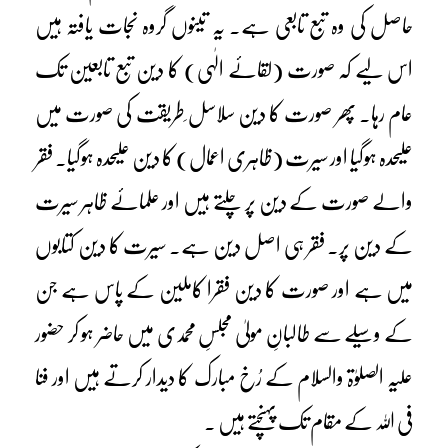
حاصل کی وہ تبع تابعی ہے۔ یہ تینوں گروہ نجات یافتہ ہیں
اس لیے کہ صورت (لقائے الٰہی) کا دین تبع تابعین تک
عام رہا۔ پھر صورت کا دین سلاسل ِطریقت کی صورت میں
علیحدہ ہوگیا اور سیرت (ظاہری اعمال) کا دین علیحدہ ہوگیا۔ فقر
والے صورت کے دین پر چلتے ہیں اور علمائے ظاہر سیرت
کے دین پر۔ فقر ہی اصل دین ہے۔ سیرت کا دین کتابوں
میں ہے اور صورت کا دین فقرا کاملین کے پاس ہے جن
کے وسیلے سے طالبانِ مولیٰ مجلسِ محمدی میں حاضر ہو کر حضور
علیہ الصلوٰۃ والسلام کے رُخ مبارک کا دیدار کرتے ہیں اور فنا
فی اللہ کے مقام تک پہنچتے ہیں ۔