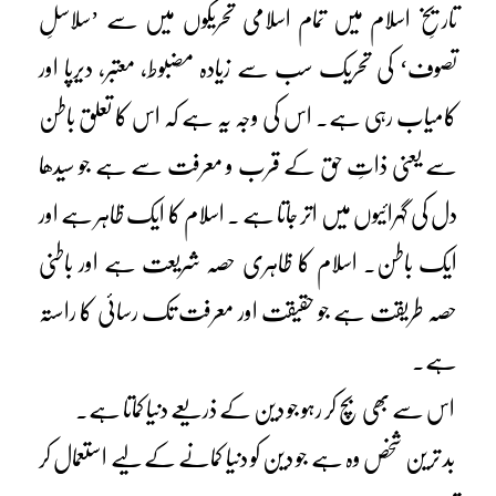
تاریخِ اسلام میں تمام اسلامی تحریکوں میں سے ’سلاسلِ
تصوف‘ کی تحریک سب سے زیادہ مضبوط، معتبر، دیرپا اور
کامیاب رہی ہے۔ اس کی وجہ یہ ہے کہ اس کا تعلق باطن
سے یعنی ذاتِ حق کے قرب و معرفت سے ہے جو سیدھا
دل کی گہرائیوں میں اتر جاتا ہے ۔ اسلام کا ایک ظاہر ہے اور
ایک باطن۔ اسلام کا ظاہری حصہ شریعت ہے اور باطنی
حصہ طریقت ہے جو حقیقت اور معرفت تک رسائی کا راستہ
ہے۔
اس سے بھی بچ کر رہو جو دین کے ذریعے دنیا کماتا ہے۔
بد ترین شخص وہ ہے جو دین کو دنیا کمانے کے لیے استعمال کر