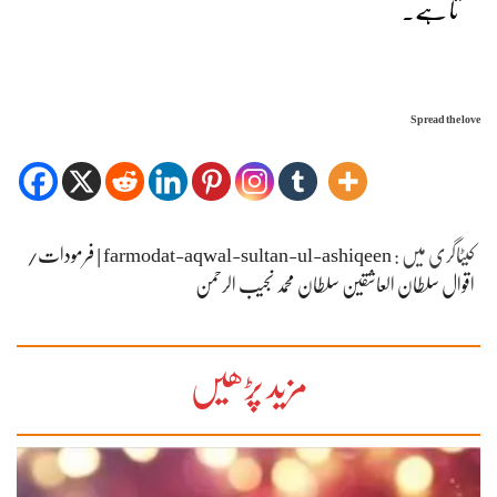
تا ہے۔
Spread the love
کیٹاگری میں :
farmodat-aqwal-sultan-ul-ashiqeen | فرمودات/
اقوال سلطان العاشقین سلطان محمد نجیب الرحمن
مزید پڑھیں