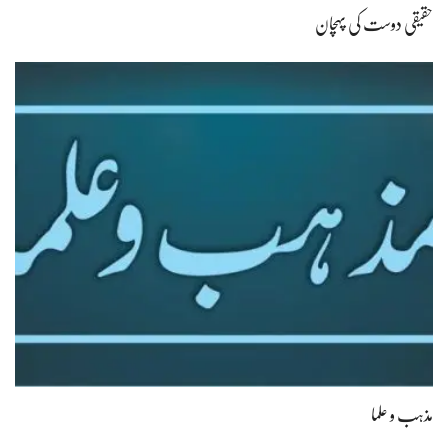
حقیقی دوست کی پہچان
مذہب و علما