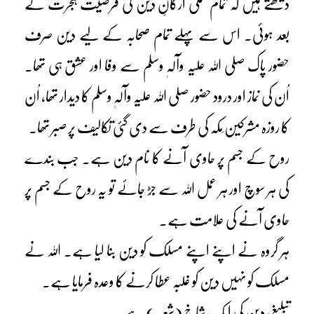
دیکھتے ہیں کہ تمام عملی ارکانِ دین کی فرضیت ہجرت کے
بعد ہوئی۔ اس سے پہلے تمام صحابہ کے لیے دین صرف
حضور پاک صلی اللہ علیہ وآلہٖ وسلم سے وفا اور عشق ہی تھا۔
اُن کی نماز اور درود حضور صلی اللہ علیہ وآلہٖ وسلم کا دیدار تھا، اُن
کا روزہ مشرکین ِمکہ کی طرف سے دی گئی تکالیف پر صبر تھا۔
روح کے جسم پر حاوی آنے کا نام دین ہے۔ جب بندے
کی ہر سوچ اور ہر عمل اللہ سے جڑ جائے تو یہ روح کے جسم پر
حاوی آنے کی علامت ہے۔
ہر گروہ نے اپنے اپنے مسلک کو دین بنا لیا ہے۔ اللہ نے
مسلک کو نہیں دین کو غلبہ عطا کرنے کا وعدہ فرمایا ہے۔
تبلیغ، دین کی ایک شاخ (شعبہ) ہے۔