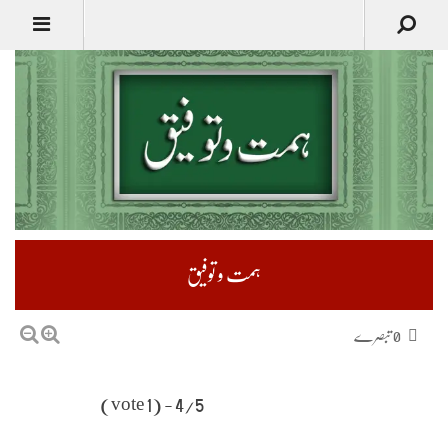
ہمت و توفیق
0 تبصرے
4/5 - (1 vote)