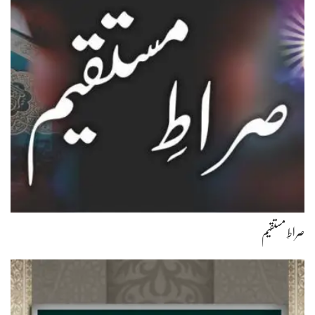
صراطِ مستقیم