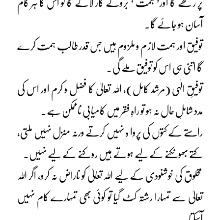
پر رکھے گا اور’ ہمت ‘ بروئے کار لائے گا تو اس کا ہر کام
آسان ہو جائے گا۔
توفیق اور ہمت لاز م و ملزوم ہیں جس قدر طالب ہمت کرے
گا اتنی ہی اس کو توفیق ملے گی۔
توفیقِ الٰہی (مرشد کامل)، اللہ تعالیٰ کا فضل و کرم اور اس کی
مدد شاملِ حال نہ ہو تو راہِ فقر میں کامیابی ناممکن ہے۔
راستے کے کتوں کی پروا ہ نہیں کرتے ورنہ منزل نہیں ملتی،
کتے بھونکنے کے لیے ہوتے ہیں روکنے کے لیے نہیں۔
مخلوق کی خوشنودی کے لیے اللہ تعالیٰ کو ناراض نہ کرو، اگر اللہ
تعالیٰ سے تمہارا رشتہ کٹ گیا تو کوئی بھی تمہارے کام نہیں
آسکتا۔