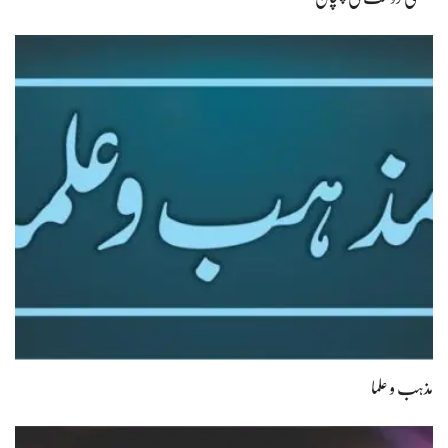
مذہب و علما