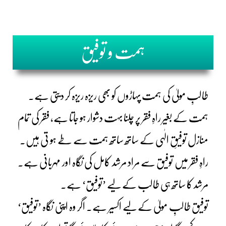
ہمت و توفیق
طالبِ مولیٰ کی ہمت پہاڑوں کو بھی ریزہ ریزہ کر دیتی ہے۔
ہمت کے بغیر راہِ فقر پر چلنا بہت دشوار ہو جاتا ہے، فقر کی تمام
منازل توفیقِ الٰہی کے ساتھ ساتھ ہمت سے طے ہو تی ہیں۔
راہِ فقر میں توفیق سے مراد مرشد کامل کی نگاہ اور مہربانی ہے۔
مرشد کا ساتھ ہی طالب کے لیے ’توفیق‘ ہے۔
توفیق طالبِ مولیٰ کے لیے اکسیر ہے۔ اگر وہ اپنی نگاہ ’توفیق‘