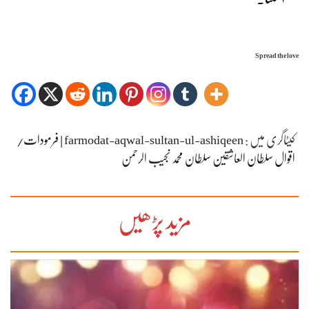
Spread the love
کیٹاگری میں :
farmodat-aqwal-sultan-ul-ashiqeen | فرمودات/
اقوال سلطان العاشقین سلطان محمد نجیب الرحمن
مزید پڑھیں