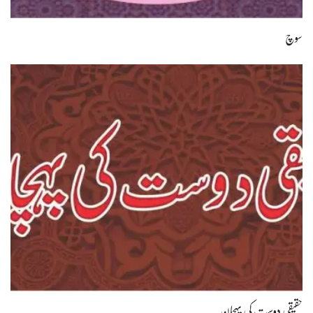
سوچ
حقیقی دوست کی پہچان