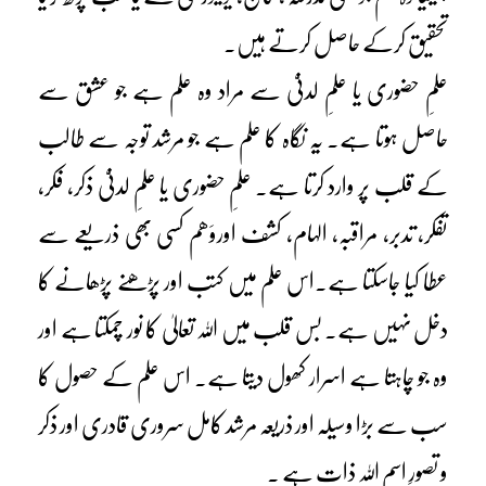
تحقیق کرکے حاصل کرتے ہیں۔
علمِ حضوری یا علمِ لدنیّ سے مراد وہ علم ہے جو عشق سے
حاصل ہوتا ہے۔ یہ نگاہ کا علم ہے جو مرشد توجہ سے طالب
کے قلب پر وارد کرتا ہے۔ علمِ حضوری یا علمِ لدنیّ ذکر، فکر،
تفکر، تدبر، مراقبہ، الہام، کشف اوروَھم کسی بھی ذریعے سے
عطا کیا جاسکتا ہے۔اس علم میں کتب اور پڑھنے پڑھانے کا
دخل نہیں ہے۔ بس قلب میں اللہ تعالیٰ کا نور چمکتا ہے اور
وہ جو چاہتا ہے اسرار کھول دیتا ہے۔ اس علم کے حصول کا
سب سے بڑا وسیلہ اور ذریعہ مرشد کامل سروری قادری اور ذکر
و تصورِ اسمِ اللہ ذات ہے ۔