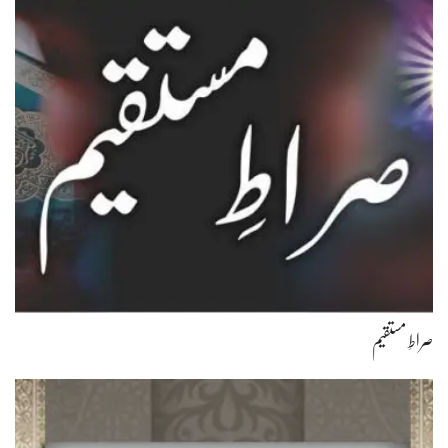
صراطِ مستقیم