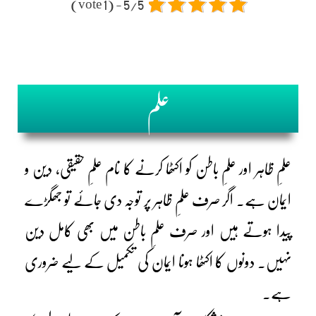
5/5 - (1 vote)
علم
علمِ ظاہر اور علمِ باطن کو اکٹھا کرنے کا نام علمِ حقیقی، دین و
ایمان ہے۔ اگر صرف علمِ ظاہر پر توجہ دی جائے تو جھگڑے
پیدا ہوتے ہیں اور صرف علمِ باطن میں بھی کامل دین
نہیں۔ دونوں کا اکٹھا ہونا ایمان کی تکمیل کے لیے ضروری
ہے۔