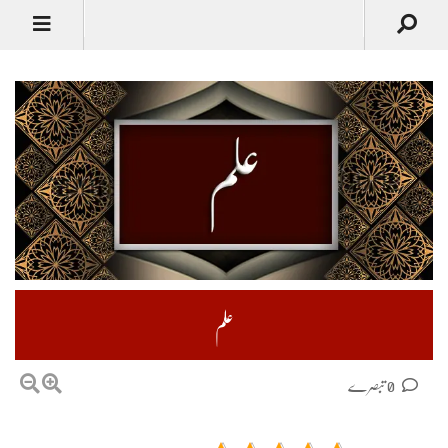
علم
0 تبصرے