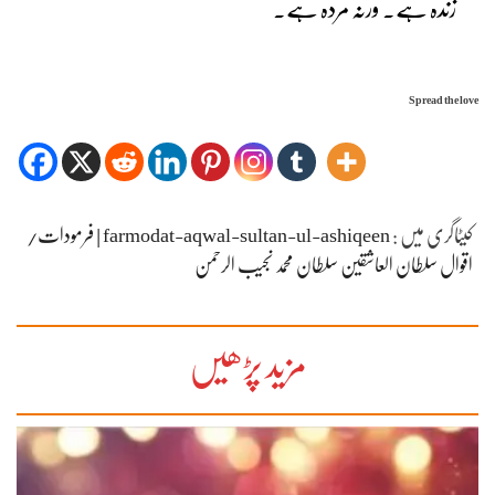
زندہ ہے۔ ورنہ مردہ ہے۔
Spread the love
کیٹاگری میں :
farmodat-aqwal-sultan-ul-ashiqeen | فرمودات/
اقوال سلطان العاشقین سلطان محمد نجیب الرحمن
مزید پڑھیں