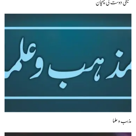
حقیقی دوست کی پہچان
مذہب و علما