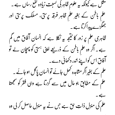
مثل ہے کیونکہ یہ علومِ ظاہر کی نسبت زیادہ نفع رساں ہے۔
علمِ باطن کے بغیر علمِ ظاہر فرقہ پرستی، مسلک پرستی اور
جھگڑے پیدا کرتا ہے۔
ظاہری علم پر زور کا نتیجہ یہ نکلا ہے کہ انسان آفاق میں گم
ہے۔ اگر وہ علمِ باطن کے ذریعے اپنی ہستی کو پہچان لے تو
آفاق اس کو اپنے اندر دکھائی دے۔
علم کے بغیر اگر مشاہدہ کھل جائے تو انسان پاگل ہو جائے۔
علم کے مطابق جو حال میں سے گزرتا ہے وہی فقر کو سمجھتا
ہے۔
علم کی منزل ذاتِ حق ہے جس نے یہ منزل حاصل کر لی وہ