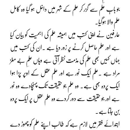
جو بابِ علم سے گزر کر علم کے شہر میں داخل ہو گیا وہ کامل
علم والا ہوگیا۔
عارفین نے اپنی کتب میں ہمیشہ علم کی اہمیت کو بیان کیا
ہے اور علم حاصل کرنے پر زور دیا ہے ۔ان کی کتب میں
جہاں کہیں بھی علم کی مذمت نظر آتی ہے وہاں علمِ بے مغز
مراد ہے ۔علم ایک نور ہے اور علم عقل کے اوپر پڑا ہوا
ایک پردہ بھی ہے۔ وہ علم جو حقیقت تک پہنچادے وہ نور
ہے اور جو حقیقت سے دور کردے وہ علم عقل پر ایک پردہ
بن جاتا ہے۔
ابتدائے فقر میں لازم ہے کہ طالب اپنے علم کو چھوڑ دے