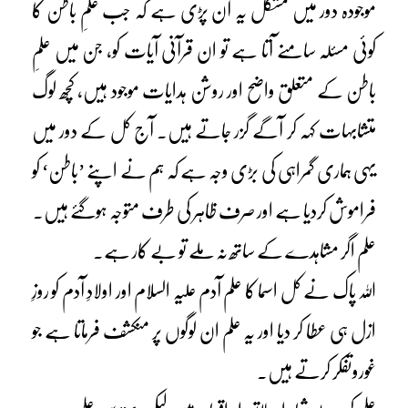
موجودہ دور میں مشکل یہ آن پڑی ہے کہ جب علمِ باطن کا
کوئی مسئلہ سامنے آتا ہے تو ان قرآنی آیات کو، جن میں علمِ
باطن کے متعلق واضح اور روشن ہدایات موجود ہیں، کچھ لوگ
متشابہات کہہ کر آگے گزر جاتے ہیں۔ آج کل کے دور میں
یہی ہماری گمراہی کی بڑی وجہ ہے کہ ہم نے اپنے ’باطن‘ کو
فراموش کردیا ہے اور صرف ظاہر کی طرف متوجہ ہوگئے ہیں۔
علم اگر مشاہدے کے ساتھ نہ ملے تو بے کار ہے۔
اللہ پاک نے کل اسما کا علم آدم علیہ السلام اور اولادِ آدم کو روزِ
ازل ہی عطا کر دیا اور یہ علم ان لوگوں پر منکشف فرماتا ہے جو
غوروتفکر کرتے ہیں۔