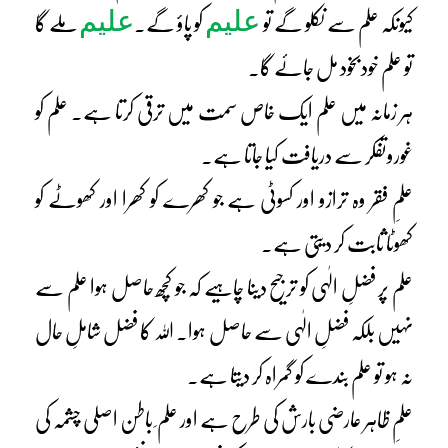
علیم
علیم
کیونکہ علم سے نکلو گے تو
کو پاؤ گے۔
ملے گا
تو علم خودبخود مل جائے گا۔
ہر زمانہ میں علم ایک خاص سمت میں ترقی کرتا ہے۔ علم کو
غوروتفکر سے دریافت کیا جاتا ہے۔
علمِ فقر وہ ترازو اور کسوٹی ہے جو کھرے کو کھرا اور کھوٹے کو
کھوٹا ثابت کر دیتی ہے۔
علم پر فضلِ الٰہی کو ترجیح دینا چاہیے کہ جو کچھ حاصل ہوا علم سے
نہیں بلکہ فضلِ الٰہی سے حاصل ہوا۔ اللہ کا فضل شاملِ حال
نہ ہو تو علم بندے کو گمراہ کر دیتا ہے۔
علمِ ظاہر عارضی بارش کی طرح ہے اور علم ِ باطن اصلی چشمہ کی