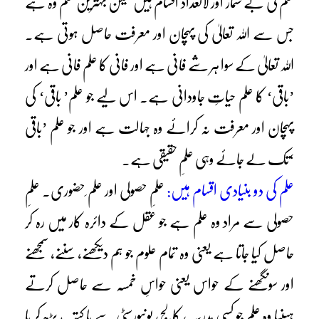
علم کی بے شمار اور لاتعداد اقسام ہیں لیکن بہترین علم وہ ہے
جس سے اللہ تعالیٰ کی پہچان اور معرفت حاصل ہوتی ہے۔
اللہ تعالیٰ کے سوا ہر شے فانی ہے اور فانی کا علم فانی ہے اور
’باقی‘ کا علم حیاتِ جاودانی ہے۔ اس لیے جو علم’ باقی‘ کی
پہچان اور معرفت نہ کرائے وہ جہالت ہے اور جو علم ’باقی
‘تک لے جائے وہی علمِ حقیقی ہے۔
علم کی دو بنیادی اقسام ہیں:
علمِ حصولی اور علم ِحضوری۔ علمِ
حصولی سے مراد وہ علم ہے جو عقل کے دائرہ کار میں رہ کر
حاصل کیا جاتا ہے یعنی وہ تمام علوم جو ہم دیکھنے، سننے، سمجھنے
اور سونگھنے کے حواس یعنی حواسِ خمسہ سے حاصل کرتے
ہیںیا وہ علم جو کسی مدرسہ ، کالج، یونیورسٹی سے یا کتب پڑھ کر یا