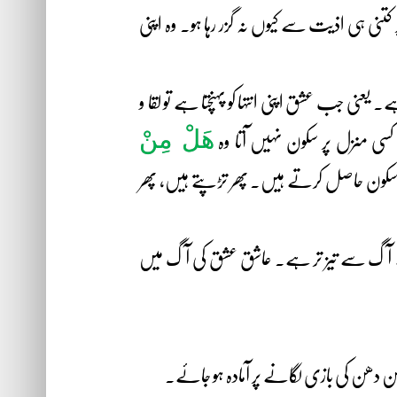
پر کتنی ہی اذیت سے کیوں نہ گزر رہا ہو۔ وہ اپنی
عنی جب عشق اپنی انتہا کو پہنچتا ہے تو لقا و
ھَلْ مِنْ
کسی منزل پر سکون نہیں آتا وہ
سکون حاصل کرتے ہیں۔ پھر تڑپتے ہیں، پھر
م کے آگ سے تیز تر ہے۔ عاشق عشق کی آگ میں
ن دھن کی بازی لگانے پر آمادہ ہو جائے۔