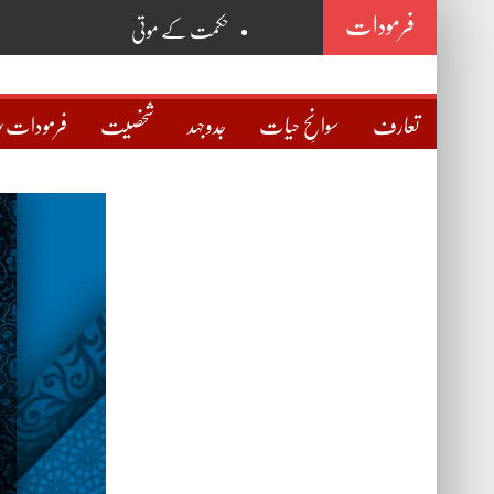
فرمودات
حکمت کے موتی
روح
خانقاہ
تعارف
سوانحِ حیات
جدوجہد
شخصیت
فرمودات/
نگاہ
سوچ
حقیقی دوست کی پہچان
مذہب و علما
صراطِ مستقیم
اسمِ اللہ ذات
اسمِ محمدؐ