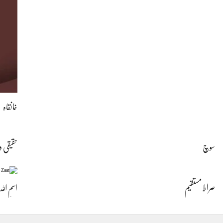
خانقاہ
سوچ
حقیقی 
صراطِ مستقیم
اسمِ ال