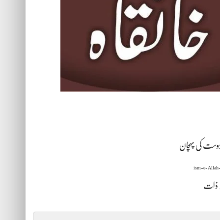
دوست کی پہچان
لہ ذات