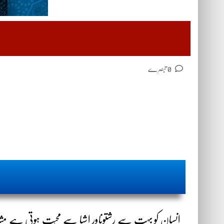
0 تبصرے
انسان کو بہت سے رشتوںاور اشیا سے محبت ہوتی ہے مثلاًا