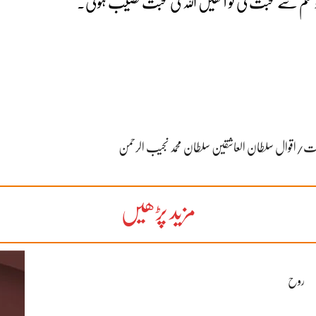
ہٖ وسلم سے محبت کی تو اْنھیں اللہ کی محبت نصیب ہوئی۔
مزید پڑھیں
روح