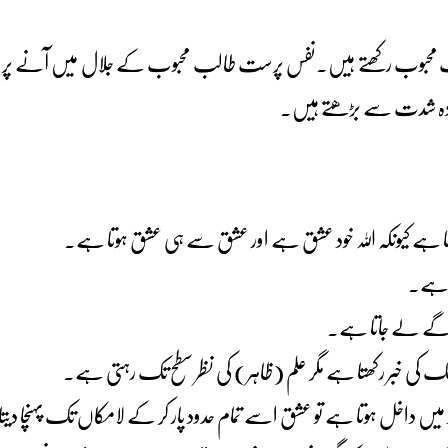
 سب محبوب رکھتے ہیں۔نفس پرست طالب محبوب کے جلال میں آنے پر 
زیادہ شدت سے بڑھتے ہیں۔
وٹا ہے کیونکہ اللہ خود عشق ہے اور عشق سے ہی عشق ہوتا ہے۔
ت ہے۔
 آگے لے جاتا ہے۔
تک کی خبر رکھتا ہے مگر علم (ظاہر) کی نظر سطح تک رہتی ہے۔
 میں داخل ہوتا ہے تو عشق اسے تمام حدود پار کر کے لامکاں تک پہنچا دی