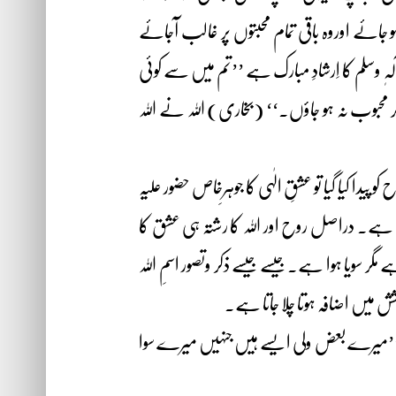
جائے اوروہ باقی تمام محبتوں پر غالب آجائے
ٓلہٖ وسلم کا اِرشادِ مبارک ہے ’’تم میں سے کوئی
بوب نہ ہو جاؤں۔‘‘ (بخاری) اللہ نے اللہ
ا کیا گیا تو عشقِ الٰہی کا جوہرِخاص حضور علیہ
زم ہے۔ دراصل روح اور ﷲ کا رشتہ ہی عشق کا
 سویا ہوا ہے۔ جیسے جیسے ذکر وتصور اسمِ اللہ
 میں اضافہ ہوتا چلا جاتا ہے۔
یا ’’میرے بعض ولی ایسے ہیں جنہیں میرے سوا