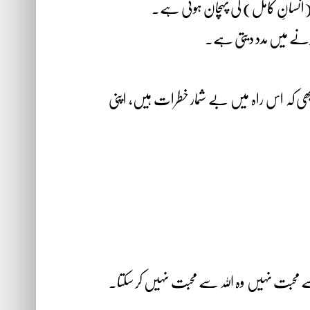
(انسانِ کامل) کی پہچان ہوتی ہے۔
کرنے میں مدد دیتی ہے۔
ی کہ اس راہ میں بے شمار خطرات ہیں، اپنی
 سے محبت نہیں وہ اللہ سے محبت نہیں کر سکتا۔