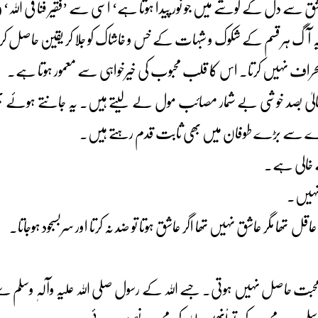
 دل کے گوشے میں جو نور پیدا ہوتا ہے‘ اسی سے ’فقیر فنا فی اللہ‘ 
ہ آگ ہر قسم کے شکوک و شبہات کے خس و خاشاک کو جلا کر یقین حاصل 
و انحراف نہیں کرتا۔ اس کا قلب محبوب کی خیرخواہی سے معمور ہوتا ہے۔
لیٰ بصد خوشی بے شمار مصائب مول لے لیتے ہیں۔ یہ جانتے ہوئے بھ
 بڑے سے بڑے طوفان میں بھی ثابت قدم رہتے ہیں۔
 خالی ہے۔
 نہیں۔
قل تھا مگر عاشق نہیں تھا اگر عاشق ہوتا تو ضد نہ کرتا اور سربسجود ہوجاتا۔
ہ کی محبت حاصل نہیں ہوتی۔ جسے اللہ کے رسول صلی اللہ علیہ وآلہٖ وسلم