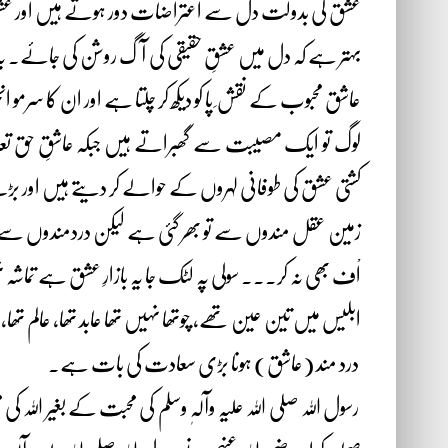
عشق کی بدولت دل سے اعتراضات دور ہوتے ہیں اور عشق سے
بہتر ہے کہ دل میں عشقِ حقیقی کی آگ روشن کی جائے۔ ی
عاشق محبوب کے نقش ِ پا کو دیکھ کر چلتا ہے اور ان کا سرم
لوگ تو ایک مصیبت سے گھبراتے ہیں جبکہ عاشقِ حق تعا
کشتی عشق کی طوفانی لہروں کے حوالے کر دیتے ہیں اور
زمین عقل مندوں سے تو بھر گئی ہے لیکن دردمندوں سے
اْف بھی نہ کر۔۔۔ سولی پہ لٹک جا یہ بازارِ عشق ہے تماشہ
ابلیس میں تین عین تھے، چوتھا نہیں تھا عابد تھا، عالم تھا، عا
درد مند (عاشق) ہونا بڑی سعادت کی بات ہے۔
رسول اللہ صلی اللہ علیہ وآلہٖ وسلم کی محبت کے بغیر الل