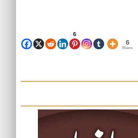
6
6
Shares