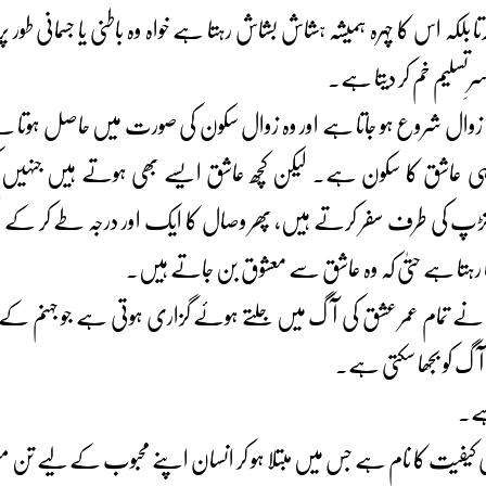
ا بلکہ اس کا چہرہ ہمیشہ ہشاش بشاش رہتا ہے خواہ وہ باطنی یا جسمانی طور 
ِتسلیم خم کر دیتا ہے۔
ا زوال شروع ہو جاتا ہے اور وہ زوال سکون کی صورت میں حاصل ہوتا ہے۔ ی
یں ہی عاشق کا سکون ہے۔ لیکن کچھ عاشق ایسے بھی ہوتے ہیں جنہیں 
 تڑپ کی طرف سفر کرتے ہیں، پھر وصال کا ایک اور درجہ طے کر کے 
 رہتا ہے حتیٰ کہ وہ عاشق سے معشوق بن جاتے ہیں۔
نکہ اس نے تمام عمر عشق کی آگ میں جلتے ہوئے گزاری ہوتی ہے جو جہن
 آگ کو بجھا سکتی ہے۔
ہے۔
کیفیت کا نام ہے جس میں مبتلا ہو کر انسان اپنے محبوب کے لیے تن م