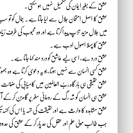
عشق کے بغیر ایمان کی تکمیل نہیں ہو سکتی۔
عشق کا اصل امتحان جلال سے لیا جاتا ہے۔ جمال کو تو
میں جلال مزید تڑپ پیدا کرتا ہے اور وہ محبوب کی طرف 
عشق کا پہلا اصول ادب ہے۔
عشق درد ہے، اسی لیے عاشق کو درد مند کہا جاتا ہے۔
عشق کسی انسان سے نہیں ہوتا، جو یہ دعویٰ کرتا ہے وہ جھ
عشقِ حقیقی ہی بارگاہ ِربّ العالمین میں کامیابی کی ضمان
عشق ہی انسان کو شہ رگ کے روحانی سفر پر گامزن کر کے
عشق مشاہدہ کا وارث ہے اور حقیقت کی تہہ یا اس کی کنہہ 
جب طالبِ مولیٰ علم اور عقل کی حد پار کر کے عشق کی حدود