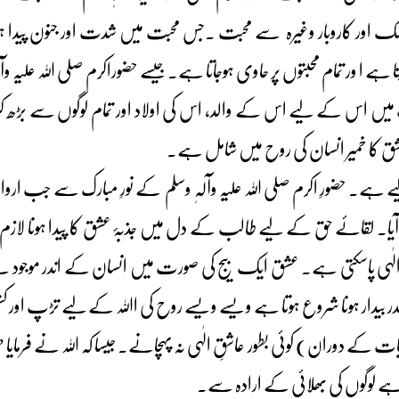
 ملک اور کاروبار وغیرہ سے محبت ۔جس محبت میں شدت اور جنون پیدا ہو 
تا ہے ا ور تمام محبتوں پر حاوی ہوجاتا ہے۔ جیسے حضوراکرم صلی اللہ علیہ وا
س کے لیے اس کے والد، اس کی اولاد اور تمام لوگوں سے بڑھ کر مح
شق کا خمیر انسان کی روح میں شامل ہے۔
حضورِ اکرم صلی اللہ علیہ وآلہٖ وسلم کے نورِ مبارک سے جب ارواح کو پید
 آیا۔ لقائے حق کے لیے طالب کے دل میں جذبۂ عشق کا پیدا ہونا لا
لٰہی پاسکتی ہے۔ عشق ایک بیج کی صورت میں انسان کے اندر موجود ہے مگر
ندر بیدار ہونا شروع ہوتا ہے ویسے ویسے روح کی اﷲ کے لیے تڑپ اور کشش
ت کے دوران) کوئی بطور عاشقِ الٰہی نہ پہچانے۔ جیسا کہ اللہ نے فرما
یتا ہے لوگوں کی بھلائی کے ارادہ سے۔