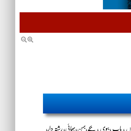
اں ، باپ ،بیوی ، بچے،بہن،بھائی، رشتہ دار،