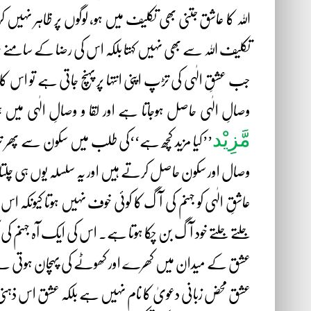
اللہ کا عاشق جتنی بھی تکلیف میں ہو، لوگوں پر ظاہر نہیں کرت
تکلیف اللہ سے بھی نہیں کہتا بلکہ اس کی رضا کے سامنے سر
جب عشقِ الٰہی کی تڑپ اپنی انتہا پر پہنچ جاتی ہے تو اس ک
وصالِ الٰہی حاصل ہوجاتا ہے اور لقا و وصالِ الٰہی م
مَّزِیْد
’’کیا مزید کچھ ہے‘‘کی طلب میں سکون سے پھر
وصال اور سکون حاصل کرتے ہیں اور یہ سلسلہ یوں ہی چلتا
عاشقِ الٰہی کو جہنم کی آگ کا کوئی خوف نہیں ہوتا کیو
جلتے جلتے خود آگ بن چکا ہوتا ہے۔ اس کی ایک آہ جہنم کی
عشق کے میدان میں کھرے اور کھوٹے کی پہچان ہوتی 
عشق محض زبانی دعویٰ کا نام نہیں ہے بلکہ عشق اس ذہنی 