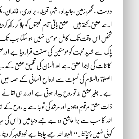
دوست ، گھر،زمین،جائیداد ، شہر، قبیلہ، برادری، خاندان،
اسے عشق کہتے ہیں ۔عشق باقی تمام محبتوں کو جلا کر راکھ کردی
شخص اس وقت تک کامل مومن نہیں ہو سکتا جب تک میں ا
پاک سے شدید محبت کو مومنین کی صفت قرار دیا ہے اورع
کائنات کی ابتدا عشق ہے اور انسان کی تخلیق عشق کے لیے ہے۔ 
الصلوٰۃ والسلام کی نسبت سے ارواحِ انسانی کے حصہ میں
ہے۔ بغیر عشق نہ تو روح بیدار ہوتی ہے اور نہ ہی لقائے ا
ذات مشق مرقومِ وجودیہ اور مرشد کی توجہّ سے یہ روح کے ا
اللہ کا سب سے بڑا عاشق وہ ہے جسے دنیا میں (اس کی حیا
کوئی نہیں پہچانتا۔‘‘ البتہ اللہ جسے چاہتا ہے خود ظاہر کر د