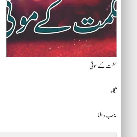
حکمت کے موتی
نگاہ
مذہب و علما