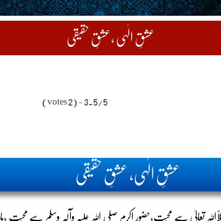
عشقِ الٰہی ،عشقِ حقیقی
3.5/5 - (2 votes)
عشقِ الٰہی، عشقِ حقیقی
للہ تعالیٰ سے محبت،حضور اکرم صلی اللہ علیہ وآلہٖ وسلم سے محبت ،م