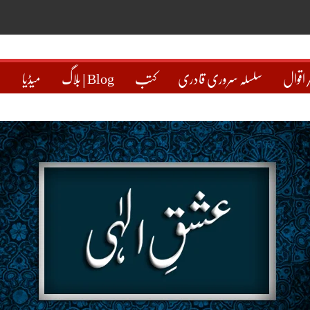
اقوال
سلسلہ سروری قادری
کتب
بلاگ | Blog
میڈیا
ہ