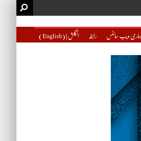
ماری ویب سائٹس
رابطہ
(English) | انگلش