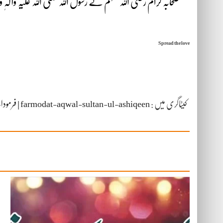
صحابہ کرام رضی اللہ عنہم نے رسول اللہ صلی اللہ علیہ وآل
Spread the love
کیٹاگری میں :
farmodat-aqwal-sultan-ul-ashiqeen | فرمودات/اقوال سلطان العاشقین سلطان محمد نجیب الرحمن