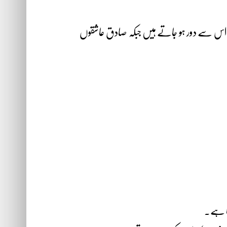
اس سے دور ہو جاتے ہیں جبکہ صادق عاشقوں
تا ہے۔