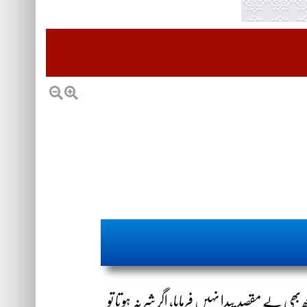
ی بے مقصد پیدا نہیں فرمایا، اگر شر نہ ہو تا تو