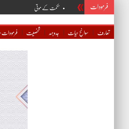
فرمودات
حکمت کے موتی
روح
خانقاہ
تعارف
سوانحِ حیات
جدوجہد
شخصیت
فرمودات/
نگاہ
سوچ
حقیقی دوست کی پہچان
مذہب و علما
صراطِ مستقیم
اسمِ اللہ ذات
اسمِ محمدؐ