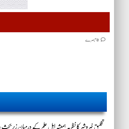
0 تبصرے
تخلیقِ خیر وشر کا نظریہ ہمیشہ اہلِ علم کے درمیان زیرِ بحث ر