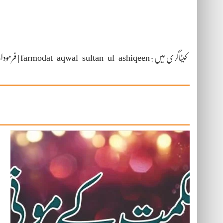
کیٹاگری میں :
farmodat-aqwal-sultan-ul-ashiqeen | فرمودات/اقوال سلطان العاشقین سلطان محمد نجیب الرحمن