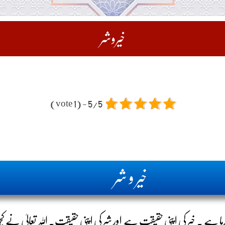
خیروشر
5/5 - (1 vote)
خیر و شر
ہا ہے ۔ خیر کی اپنی حقیقت ہے اور شر کی اپنی حقیقت۔ اللہ تعالیٰ نے کچھ بھ