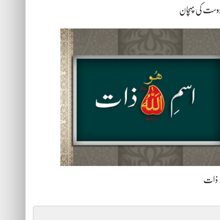
دوست کی پہچان
لہ ذات