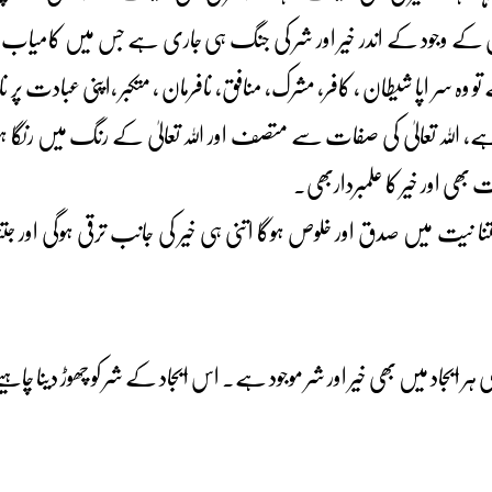
ان کے وجود کے اندر خیر اور شر کی جنگ ہی جاری ہے جس میں کامیاب ہو
 سر اپا شیطان ، کافر، مشرک، منافق، نافرمان ، متکبر ،اپنی عبادت پر ناز
ے، اللہ تعالیٰ کی صفات سے متصف اور اللہ تعالیٰ کے رنگ میں رنگا ہوا 
ت بھی اور خیر کا علمبرداربھی۔
ا نیت میں صدق اور خلوص ہوگا اتنی ہی خیر کی جانب ترقی ہوگی اور جتنا
یجاد میں بھی خیر اور شر موجود ہے۔ اس ایجاد کے شر کو چھوڑ دینا چاہیے اور