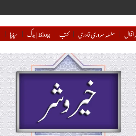
اقوال
سلسلہ سروری قادری
کتب
بلاگ | Blog
میڈیا
ہ