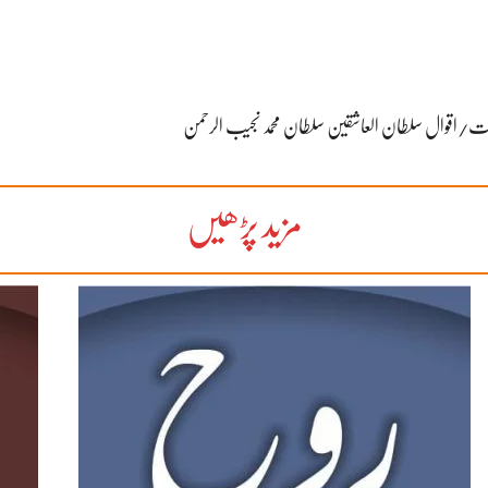
مزید پڑھیں