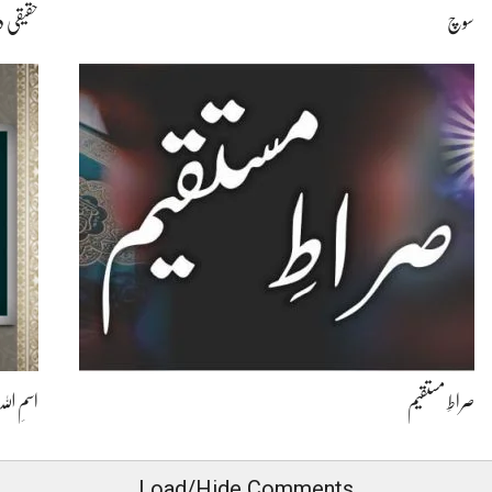
سوچ
حقیقی 
صراطِ مستقیم
اسمِ ال
Load/Hide Comments