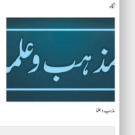
نگاہ
مذہب و علما