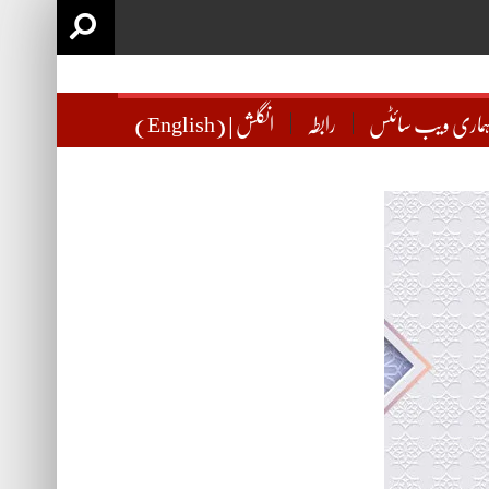
ماری ویب سائٹس
رابطہ
(English) | انگلش