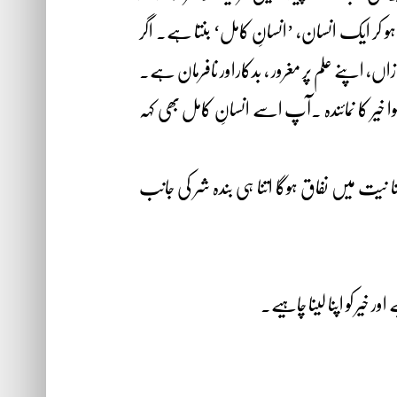
 کر ایک انسان، ’انسانِ کامل‘ بنتا ہے۔ اگر
اں، اپنے علم پر مغرور ، بدکاراور نافرمان ہے۔
خیر کا نمائندہ ۔آپ اسے انسانِ کامل بھی کہہ
 نیت میں نفاق ہوگا اتنا ہی بندہ شر کی جانب
 خیر کو اپنا لینا چاہیے۔