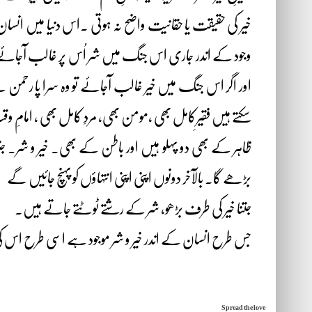
خیر کی حقیقت یا حقانیت واضح نہ ہوتی ۔اس دنیا میں انس
وجود کے اندر جاری اس جنگ میں شر اُس پر غالب آجائے تو وہ
اور اگر اس جنگ میں خیر غالب آجائے تو وہ سرا پا رحمن ہ
سکتے ہیں فقیرِکامل بھی ،مومن بھی، مردِ کامل بھی ، امامِ وق
ظاہر کے بھی دو پہلو ہیں اور باطن کے بھی۔ خیر و شر۔ جتن
بڑھے گا۔ بالآخر دونوں اپنی اپنی انتہاؤں کو پہنچ جائیں گے
جتنا خیر کی طرف بڑھو، شر کے رشتے ٹوٹتے جاتے ہیں۔
جس طرح انسان کے اندر خیر و شر موجود ہے اسی طرح اس کی ہر ا
Spread the love