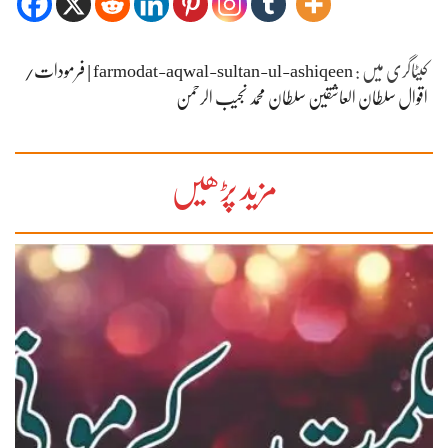
کیٹاگری میں :
farmodat-aqwal-sultan-ul-ashiqeen | فرمودات/
اقوال سلطان العاشقین سلطان محمد نجیب الرحمن
مزید پڑھیں