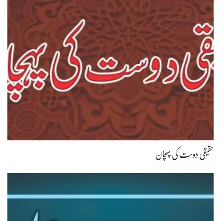
حقیقی دوست کی پہچان