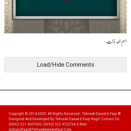
اسمِ اللہ ذات
Load/Hide Comments
Copyright © 2014-2025. All Rights Reserved - Tehreek Dawat-E-Faqr ®
Designed And Developed By Tehreek Dawat-E-Faqr Regd. Contact Us:
(0092) 321 4507000, (0092) 322 4722766 E-Mail:
Sultanulfaqr@tehreekdawatefaqr.com