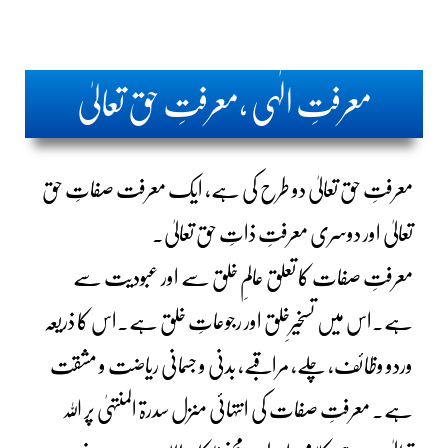
معرفتِ الٰہی ،معرفتِ حق تعالیٰ
معرفتِ حق تعالیٰ دو طرح کی ہے، ایک معرفت صفاتِ حق
تعالیٰ اور دوسری معرفتِ ذاتِ حق تعالیٰ۔
معرفتِ صفات کا تعلق عالمِ خلق سے اور عبودیت سے
ہے۔اس میں تسخیرِخلق اور رجوعاتِ خلق ہے۔اس کا ذریعہ
وردو وظائف، چلے، مراقبے، بدنی و جسمانی ریاضت و مشقت
ہے۔ معرفتِ صفات کی انتہائی منزل سدرۃ المنتہیٰ پر اللہ