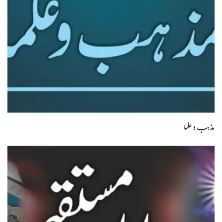
مذہب و علما