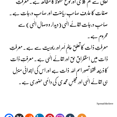
تعالیٰ سے ہم کلامی اور لوحِ محفوظ کا مطالعہ ہے۔ معرفتِ
صفات کا عارف صاحبِ ریاضت اور صاحبِ درجات ہے۔
صاحبِ درجات لقائے الٰہی (دیدار و وصالِ الٰہی) سے
محروم ہے۔
معرفتِ ذات کا تعلق عالمِ اَمر اور ربوبیت سے ہے۔ معرفتِ
ذات میں استغراقِ حق اور لقائے الٰہی ہے۔ معرفتِ ذات
کا ذریعہ فقط تصورِ اسم اللہ ذات ہے اور اس کی ابتدائی منزل
ہی لقائے الٰہی اور مجلسِ محمدی کی دائمی حضوری ہے۔
Spread the love