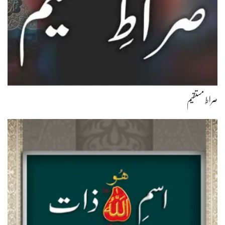
صراطِ مستقیم