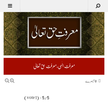
معرفتِ الٰہی،معرفتِ حق تعالیٰ
0 تبصرے
5/5 - (1 vote)