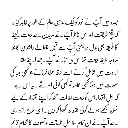
بصرہ میں آپؓ نے خود کو ایک مذہبی عالم کے طور پر ظاہر کیا نہ
کہ شیخِ طریقت اور اس خاطر آپؓ نے مریدین سے بیعت لینے
کا طریقہ بھی بدل دیا یعنی آپؓ سے قبل خلفائے راشدین کا جو
مروجہ طریقہ بیعت تھا اس کی بجائے آپؓ جسے اپنے حلقۂ
ارادت میں شامل کرتے اسے خرقہ عطا فرماتے جو کبھی جبہ کی
صورت میں ہوتا کبھی عمامہ تو کبھی کوئی اور شے۔ یہ اس لیے
کہ اہلِ اقتدار اس کو بیعتِ خلافت سمجھ کر اپنے اقتدار کے لیے
خطرہ سمجھتے ہوئے کوئی فتنہ نہ کھڑا کر دیں۔ اسی طرح رازداری
سے آپؓ نے ان تمام سلاسلِ طریقت و تصوف کا نظام قائم