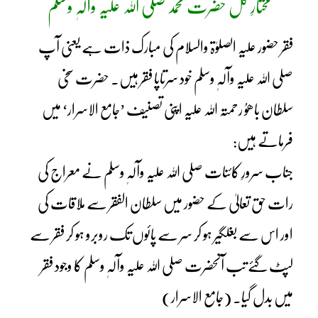
مختارِ کل حضرت محمد صلی اللہ علیہ وآلہٖ وسلم
فقر حضور علیہ الصلوٰۃ والسلام کی مبارک ذات ہے یعنی آپ
صلی اللہ علیہ وآلہٖ وسلم خود سرتاپا فقر ہیں۔ حضرت سخی
سلطان باھوُ رحمتہ اللہ علیہ اپنی تصنیف ’جامع الاسرار‘ میں
فرماتے ہیں:
جناب سرورِ کائنات صلی اللہ علیہ وآلہٖ وسلم نے معراج کی
رات حق تعالیٰ کے حضور میں سلطان الفقر سے ملاقات کی
اور اس سے بغلگیر ہو کر سر سے پائوں تک روبرو ہو کر فقر سے
لپٹ گئے تب آنحضرت صلی اللہ علیہ وآلہٖ وسلم کا وجود فقر
میں بدل گیا۔ (جامع الاسرار)