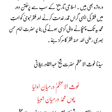
دروازہ بھی ہیں۔ اسلامی تاریخ کے سب سے پرُفتن دور
میں فقر کی ایسی گراں قدر خدمت کرنے اور فقر ِنبویؐ کو امتِ
محمدیہ تک پہنچانے والی کڑی ہونے کی بنا پر حضرت امام حسن
بصری رضی اللہ عنہٗ فقر کا مرکز بنے۔
سیدّنا غوث الاعظم حضرت شیخ عبدالقادر جیلانیؓ
غوث الاعظمؓ درمیان اولیا
چوں محمدؐ درمیان انبیا