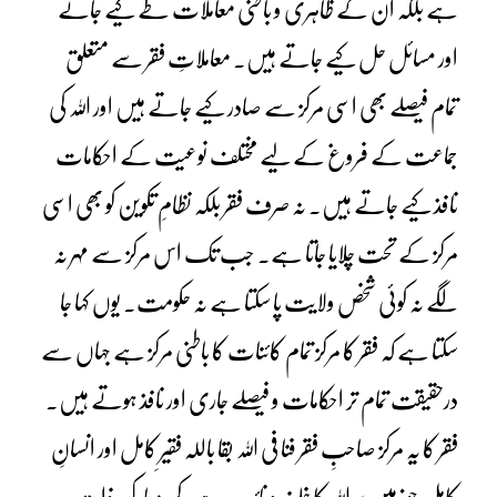
ہے بلکہ ان کے ظاہری و باطنی معاملات طے کیے جاتے
اور مسائل حل کیے جاتے ہیں۔ معاملاتِ فقر سے متعلق
تمام فیصلے بھی اسی مرکز سے صادر کیے جاتے ہیں اور اللہ کی
جماعت کے فروغ کے لیے مختلف نوعیت کے احکامات
نافذ کیے جاتے ہیں۔ نہ صرف فقر بلکہ نظامِ تکوین کو بھی اسی
مرکز کے تحت چلایا جاتا ہے۔ جب تک اس مرکز سے مہر نہ
لگے نہ کوئی شخص ولایت پا سکتا ہے نہ حکومت۔ یوں کہا جا
سکتا ہے کہ فقر کا مرکز تمام کائنات کا باطنی مرکز ہے جہاں سے
درحقیقت تمام تر احکامات و فیصلے جاری اور نافذ ہوتے ہیں۔
فقر کا یہ مرکز صاحبِ فقر فنا فی اللہ بقا باللہ فقیرِ کامل اور انسانِ