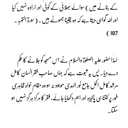
کے بنانے میں) سوائے بھلائی کے کوئی اور ارادہ نہیں کیا
اور اللہ گواہی دیتا ہے کہ وہ یقینا جھوٹے ہیں۔ (سورۃ التوبہ۔
107)
لہٰذا حضور علیہ الصلوٰۃ والسلام نے اس مسجد کو جلانے کا حکم
دے دیا۔ پس یہ ثبوت ہے کہ جہاں صاحبِ فقر انسانِ کامل
مرشد کامل اکمل جامع نور الہدیٰ موجود نہ ہو وہ مقام خواہ ظاہری
طور پر کتنا ہی پاکیزہ اور اہم دکھایا جائے، فقر کا مرکز ہرگز نہیں ہو
سکتا۔