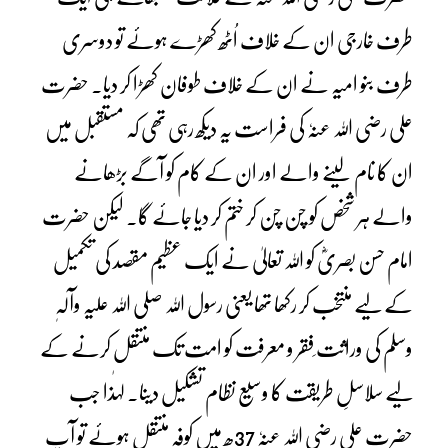
طرف خارجی ان کے خلاف اُٹھ کھڑے ہوئے تو دوسری
طرف بنو امیہ نے ان کے خلاف طوفان کھڑا کر دیا۔ حضرت
علی رضی اللہ عنہٗ کی فراست یہ دیکھ رہی تھی کہ مستقبل میں
ان کا نام لینے والے اور ان کے کام کو آگے بڑھانے
والے ہر شخص کو چن چن کر ختم کر دیا جائے گا۔ لیکن حضرت
امام حسن بصریؓ کو اللہ تعالیٰ نے ایک عظیم مقصد کی تکمیل
کے لیے منتخب کر رکھا تھا یعنی رسول اللہ صلی اللہ علیہ وآلہٖ
وسلم کی وراثت ِفقر و معرفت کو امت تک منتقل کرنے کے
لیے سلاسلِ طریقت کا وسیع نظام تشکیل دینا۔ لہٰذا جب
حضرت علی رضی اللہ عنہٗ 37ھ میں کوفہ منتقل ہوئے تو آپ