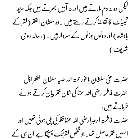
لیکن وہ نہ دم مارتے ہیں اور نہ آہیں بھرتے ہیں بلکہ مزید
تجلیات کا تقاضا کرتے رہتے ہیں ۔وہ سلطان الفقر (فقر کے
بادشاہ) اور دونوں جہانوں کے سردار ہیں۔ (رسالہ روحی
شریف)
حضرت سخی سلطان باھوُ رحمتہ اللہ علیہ سلطان الفقر اوّل
حضرت فاطمہ رضی اللہ عنہا کی شانِ فقر بیان کرتے ہوئے
فرماتے ہیں:
حضرت فاطمتہ الزہرا رضی اللہ عنہا فقر کی پلی ہوئی تھیں اور
انہیں فقر حاصل تھا۔ جو شخص فقر تک پہنچتا ہے ان ہی کے