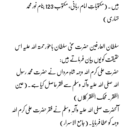
ہیں۔ (مکتوباتِ امام ربانی، مکتوب 123 بنام نور محمد
تہاری)
سلطان العارفین حضرت سخی سلطان باھوُ رحمتہ اللہ علیہ اس
حقیقت کو یوں بیان فرماتے ہیں:
حضرت علی کرم اللہ وجہہ شاہِ مرداں نے حضرت محمد رسول
اللہ صلی اللہ علیہ وآلہٖ وسلم سے فقر حاصل کیا ہے۔ (عین
الفقر۔ محک الفقر کلاں)
آنحضرت صلی اللہ علیہ وآلہٖ وسلم نے فقر حضرت علی کرم اللہ
وجہہ کو عطا فرمایا۔ (جامع الاسرار)