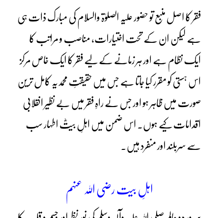
فقر کا اصل منبع تو حضور علیہ الصلوٰۃ والسلام کی مبارک ذات ہی
ہے لیکن ان کے تحت اختیارات، مناصب و مراتب کا
ایک نظام ہے اور ہر زمانے کے لیے فقر کا ایک خاص مرکز
اس ہستی کو مقرر کیا جاتا ہے جس میں حقیقتِ محمدیہ کامل ترین
صورت میں ظاہر ہو اور جس نے راہِ فقر میں بے نظیر انقلابی
اقدامات کیے ہوں۔ اس ضمن میں اہلِ بیتؓ اطہار سب
سے سربلند اور منفرد ہیں۔
اہلِ بیت رضی اللہ عنہم
سرورِ دو عالم صلی اللہ علیہ وآلہٖ وسلم کی نورِ نظر اور جسم و قلب کا