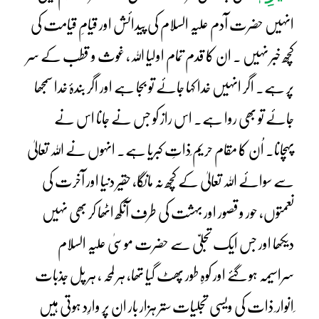
انہیں حضرت آدم علیہ السلام کی پیدائش اور قیامِ قیامت کی
کچھ خبر نہیں ۔ ان کا قدم تمام اولیا اللہ، غوث و قطب کے سر
پر ہے۔ اگر انہیں خدا کہا جائے تو بجا ہے اور اگر بندۂ خدا سمجھا
جائے تو بھی روا ہے۔ اس راز کو جس نے جانا اس نے
پہچانا۔ اُن کا مقام حریم ِذاتِ کبریا ہے۔ انہوں نے اللہ تعالیٰ
سے سوائے اللہ تعالیٰ کے کچھ نہ مانگا، حقیر دنیا اور آخرت کی
نعمتوں، حور و قصور اور بہشت کی طرف آنکھ اٹھا کر بھی نہیں
دیکھا اور جس ایک تجلیّ سے حضرت موسیٰ علیہ السلام
سراسیمہ ہو گئے اور کوہِ طور پھٹ گیا تھا، ہر لمحہ ، ہر پل جذبات
ِانوار ِ ذات کی ویسی تجلیات ستر ہزار بار ان پر وارِد ہوتی ہیں