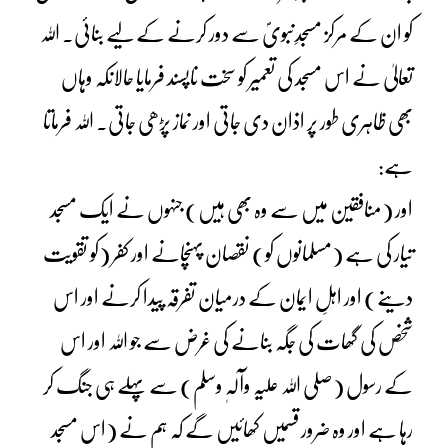
کو ان کے مرکز مسجدِنبویؐ سے دور کرنے کے لیے بنائی۔ اللہ
تعالیٰ نے اس مسجد کی تعمیر کو سخت ناپسند فرمایا حالانکہ وہاں
بھی ظاہری طور پر اذان دی جاتی اور نماز پڑھی جاتی۔ اللہ فرماتا
ہے:
اور (منافقین میں سے وہ بھی ہیں) جنہوں نے ایک مسجد
تیار کی ہے (مسلمانوں کو) نقصان پہنچانے اور کفر (کو تقویت
دینے) اور اہلِ ایمان کے درمیان تفرقہ پیدا کرنے اور اس
شخص کی گھات کی جگہ بنانے کی غرض سے جو اللہ اور اس
کے رسول (صلی اللہ علیہ وآلہٖ وسلم) سے پہلے ہی جنگ کر
رہا ہے اور وہ ضرور قسمیں کھائیں گے کہ ہم نے (اس مسجد