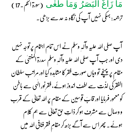
مَا زَاغَ الْبَصَرُ وَمَا طَغٰی
(سورۃ النجم۔17)
ترجمہ: بہکی نہیں آپ کی نگاہ نہ حد سے بڑھی۔
آپ صلی اللہ علیہ وآلہٖ وسلم نے اس تمام اہتمام پر توجہ نہیں
دی اور جب آپ صلی اللہ علیہ وآلہٖ وسلم سدرۃ المنتہیٰ کے
مقام پر پہنچے تو وہاں صورتِ فقر کا مشاہدہ کیا اور مراتبِ سلطان
الفقر کی لذّت سے لطف اندوز ہوئے، فقرِ نورِ الٰہی سے باطن
کو معمور فرمایا اور قابَ قوسین کے مقام پر اللہ تعالیٰ کے قرب
و وصال سے مشرف ہو کر ذاتِ حق تعالیٰ سے ہم کلام
ہوئے۔ پھر اس سے آگے بڑھ کر مقامِ فقر فنافی اللہ میں