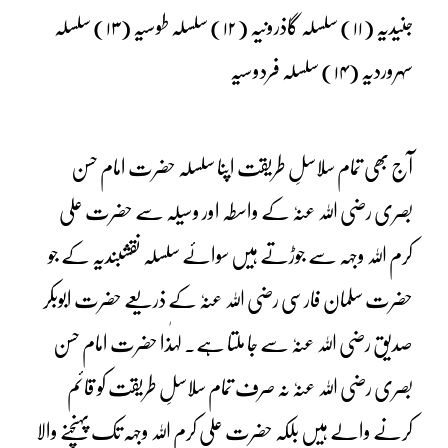
جنیدیہ (۱۱) سلسلہ گاذرونیہ (۱۲) سلسلہ طوسیہ (۱۳) سلسلہ
سہروردیہ (۱۴) سلسلہ فردوسیہ
آج بھی تمام سلاسلِ طریقت اپنا سلسلہ حضرت امام حسن
بصری رضی اللہ عنہٗ کے واسطہ اور وسیلہ سے حضرت علی
کرم اللہ وجہہ سے جوڑتے ہیں سوائے سلسلہ نقشبندیہ کے جو
حضرت سلمان فارسی رضی اللہ عنہٗ کے ذریعے حضرت ابوبکر
صدیق رضی اللہ عنہٗ سے جا ملتا ہے۔ لہٰذا حضرت امام حسن
بصری رضی اللہ عنہٗ نہ صرف تمام سلاسلِ طریقت کو قائم
کرنے والے ہیں بلکہ حضرت علی کرم اللہ وجہہ تک پہنچنے والا