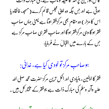
کامل جو زمین پر اللہ کا خلیفہ و نائب ہے، کی مبارک ذات
ہوتی ہے اور جس جگہ وہ اپنی مجلس قائم کرے (مسجد، خانقاہ یا
اس کا مزار) وہ مقام بھی مرکزِفقر ہوتا ہے یعنی جہاں صاحبِ
فقر ہوگا وہی مرکزِفقر ہوگا اور صاحبِ فقر ہی صاحبِ مرکز ہے
جس کے بارے میں اقبالؒ نے فرمایا:
ہو صاحبِ مرکز تو خودی کیا ہے، خدائی!
فقر کا اوّلین، بنیادی اور اکمل ترین مرکز حضرت محمد صلی اللہ
علیہ وآلہٖ وسلم کی مبارک ذات ہے جو فقر کے مختارِ کل ہیں۔