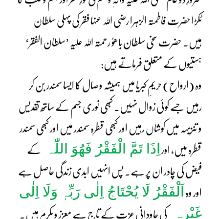
ٹکڑا حضرت فاطمتہ الزہرا رضی اللہ عنہا فقر کی پہلی سلطان
ہیں۔ حضرت سخی سلطان باھوُ رحمتہ اللہ علیہ ’سلطان الفقر‘
ہستیوں کے متعلق فرماتے ہیں:
وہ (ارواح) حریمِ کبریا میں ہمیشہ وصال کا ایسا سمندر بن کر
رہیں جسے کوئی زوال نہیں۔ کبھی نوری جسم کے ساتھ تقدیس
و تنزیہہ میں کوشاں رہیں اور کبھی قطرہ سمندر میں اور کبھی سمندر
اِذَا تَمَّ الْفَقْرُ فَھُوَ اللّٰہ
قطرہ میں، اور
کے
فیض کی چادر ان پر ہے۔ پس انہیں ابدی زندگی حاصل ہے
اَلْفَقْرُ لَا یُحْتَاجُ اِلٰی رَبِّہٖ وَلَا اِلٰی
اور وہ
غَیْرِہٖ
کی جاودانی عزت کے تاج سے معزز و مکرم ہیں۔