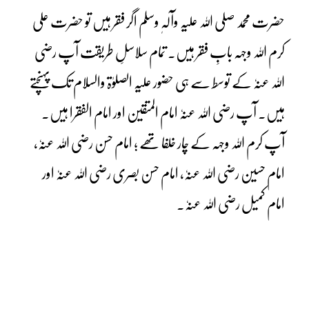
حضرت محمد صلی اللہ علیہ وآلہٖ وسلم اگر فقر ہیں تو حضرت علی
کرم اللہ وجہہ بابِ فقر ہیں۔ تمام سلاسلِ طریقت آپ رضی
اللہ عنہٗ کے توسط سے ہی حضور علیہ الصلوٰۃ والسلام تک پہنچتے
ہیں۔ آپ رضی اللہ عنہٗ امام المتقین اور امام الفقرا ہیں۔
آپ کرم اللہ وجہہ کے چار خلفا تھے ؛ امام حسن رضی اللہ عنہٗ،
امام حسین رضی اللہ عنہٗ، امام حسن بصری رضی اللہ عنہٗ اور
امام کمیل رضی اللہ عنہٗ۔