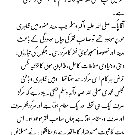
ہے۔
آقا پاک صلی اللہ علیہ وآلہٖ وسلم جب مدینہ منورہ میں ظاہری
طور پر موجود تھے تو صاحبِ فقر کی وہاں موجودگی کے باعث
مدینہ اور خصوصاً مسجدِنبویؐ فقر کا مرکز رہی۔ جنگوں کی تیاریاں،
دینی و دنیاوی معاملات کا حل، طالبانِ مولیٰ کا تزکیہ نفس
غرض ہر کام اسی مرکز سے ہوتا تھا۔ وہیں ظاہری و باطنی
مجلسِ محمدی صلی اللہ علیہ وآلہٖ وسلم لگتی۔ یاد رہے کہ مرکز
صرف ایک ہی نقطہ اور ایک مقام ہوتا ہے اور مرکز ِفقر صرف
اور صرف وہ مقام ہوتا ہے جہاں صاحبِ فقر موجود ہو۔ اس
بات کا ثبوت مسجدِضرار کا واقعہ ہے جو منافقوں نے مسلمانوں