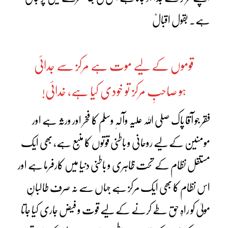
ہے۔ بقول اقبالؒ
قوموں کے لیے موت ہے مرکز سے جدائی
ہو صاحبِ مرکز تو خودی کیا ہے، خدائی!
فقر جو آقا پاک صلی اللہ علیہ وآلہٖ وسلم کا فخر اور ورثہ ہے اور
مومنین کے لیے روحانی و باطنی قوتوں کا منبع ہے، بھی ایک
مستقل نظام کے تحت ظاہری و باطنی دنیا میں کارفرما ہے اور
اس نظام کا بھی ایک مرکز ہے جہاں سے نہ صرف طالبانِ
مولیٰ کو راہِ حق طے کرنے کے لیے قوت و فیض جاری کیا جاتا