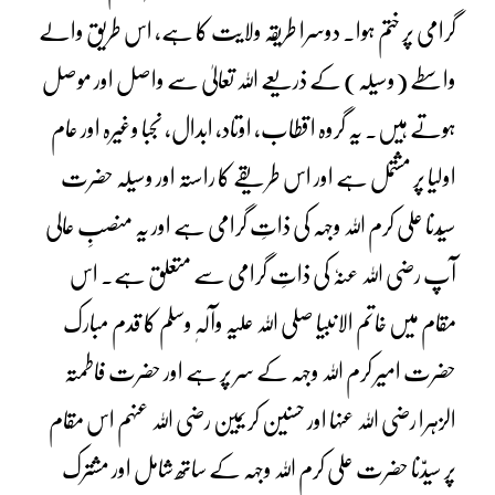
گرامی پر ختم ہوا۔ دوسرا طریقہ ولایت کا ہے، اس طریق والے
واسطے (وسیلہ) کے ذریعے اللہ تعالیٰ سے واصل اور موصل
ہوتے ہیں۔ یہ گروہ اقطاب، اوتاد، ابدال، نجبا وغیرہ اور عام
اولیا پر مشتمل ہے اور اس طریقے کا راستہ اور وسیلہ حضرت
سیّدنا علی کرم اللہ وجہہ کی ذاتِ گرامی ہے اور یہ منصبِ عالی
آپ رضی اللہ عنہٗ کی ذاتِ گرامی سے متعلق ہے۔ اس
مقام میں خاتم الانبیا صلی اللہ علیہ وآلہٖ وسلم کا قدم مبارک
حضرت امیر کرم اللہ وجہہ کے سر پر ہے اور حضرت فاطمتہ
الزہرا رضی اللہ عنہا اور حسنین کریمین رضی اللہ عنہم اس مقام
پر سیدّنا حضرت علی کرم اللہ وجہہ کے ساتھ شامل اور مشترک