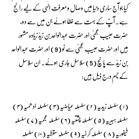
کیا جو آج ساری دنیا میں وصال و معرفتِ الٰہی کے لیے رائج
ہے۔ آپؓ کے بہت سے خلفا ہوئے جن میں سے دو،
حضرت حبیب عجمیؒ اور حضرت عبدالواحد بن زیدؒ زیادہ مشہور
ہیں اور حضرت حبیب عجمیؒ سے نو (9) اور حضرت عبدالواحد
بن زیدؒ سے پانچ (5) سلاسل جاری ہوئے۔ ان سلاسل
کے نام درج ذیل ہیں:
(۱) سلسلہ زیدیہ (۲) سلسلہ عیاضیہ (۳) سلسلہ ادھمیہ (۴)
سلسلہ ہبیریہ (۵) سلسلہ چشتیہ (۶) سلسلہ عجمیہ (۷) سلسلہ
طیفوریہ (۸) سلسلہ کرخیہ (۹) سلسلہ سقطیہ (۱۰) سلسلہ