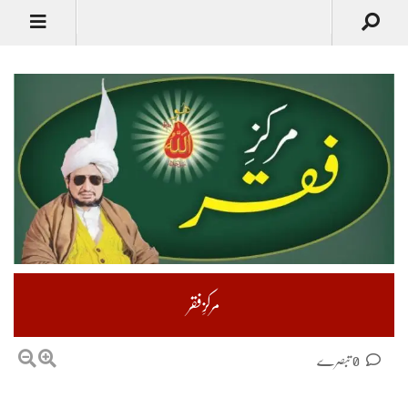
مرکزِفقر
0 تبصرے