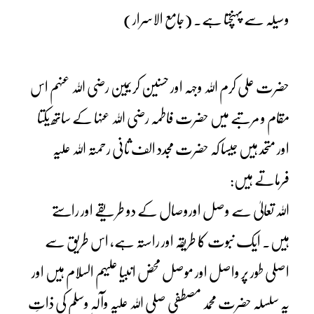
وسیلہ سے پہنچتا ہے۔ (جامع الاسرار)
حضرت علی کرم اللہ وجہہ اور حسنین کریمین رضی اللہ عنہم اس
مقام و مرتبے میں حضرت فاطمہ رضی اللہ عنہا کے ساتھ یکتا
اور متحد ہیں جیسا کہ حضرت مجدد الف ثانی رحمتہ اللہ علیہ
فرماتے ہیں:
اللہ تعالیٰ سے وصل اوروصال کے دو طریقے اور راستے
ہیں۔ ایک نبوت کا طریقہ اور راستہ ہے، اس طریق سے
اصلی طور پر واصل اور موصل محض انبیا علیہم السلام ہیں اور
یہ سلسلہ حضرت محمد مصطفی صلی اللہ علیہ وآلہٖ وسلم کی ذاتِ