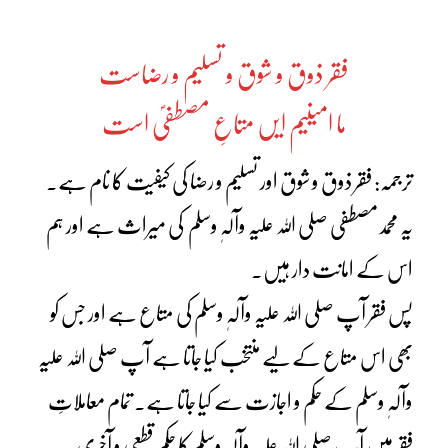
فقر ذوق و شوق و تسلیم و رضاست
ما امینیم ایں متاعِ مصطفیؐ است
ترجمہ: فقر ذوق و شوق اور تسلیم و رضا کی کیفیت کا نام ہے۔
یہ محمدمصطفی صلی اللہ علیہ وآلہٖ وسلم کی میراث ہے اور ہم
اس کے امانت دار ہیں۔
پس فقر آپ صلی اللہ علیہ وآلہٖ وسلم کی متاع ہے اور جس کو
بھی اس متاع کے لیے منتخب کیا جاتا ہے آپ صلی اللہ علیہ
وآلہٖ وسلم کے حکم و اجازت سے کیا جاتا ہے۔ تمام معاملاتِ
فقر میں آپ صلی اللہ علیہ وآلہٖ وسلم کا حکم قطعی و آخری