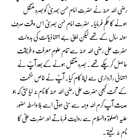
رضی اللہ عنہٗ نے حضرت امام حسن بصریؓ کو بصرہ منتقل
ہونے کا حکم فرمایا۔ حضرت امام حسن بصریؓ اس وقت صرف
سولہ سال کے تھے لیکن اپنی بے انتہا ذہانت کی بدولت
حضرت علی رضی اللہ عنہٗ سے تمام علومِ معرفت و طریقت
حاصل کر چکے تھے۔ بصرہ منتقل ہونے کے بعد آپؓ نے
انتہائی رازداری سے اپنا کام کیا۔ آپؓ نے خاص حکمت
کے تحت کبھی حضرت علی رضی اللہ عنہٗ کا نام نہ لیا حتیٰ کہ جو
حدیث آپ کرم اللہ وجہہ سے سنی ہوتی اسے بلاواسطہ حضور
علیہ الصلوٰۃ والسلام سے روایت فرماتے اور حضرت علیؓ کا
نام نہ لیتے۔