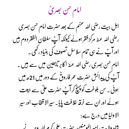
امام حسن بصریؓ
اہلِ بیت رضی اللہ عنہم کے بعد حضرت امام حسن بصری
رضی اللہ عنہٗ مرکز ِفقر ہوئے کیونکہ آپؓ سلطان الفقر دوم ہیں
اور آپؓ نے ہی تمام سلاسلِ تصوف کی بنیاد رکھی۔
امام حسن بصری رضی اللہ عنہٗ اکابر تابعین میں سے ہیں۔
آپؓ کی پیدائش حضرت عمر فاروقؓ کے دور میں 21ھ میں
ہوئی۔ سن بلوغت کو پہنچ کر آپؓ حضرت علیؓ سے بیعت
ہوئے اور ان سے خرقہ خلافت پایا۔ سیر الاقطاب اور سیر
الاولیا میں درج ہے:
شاہِ ولایت امیر المومنین حضرت علی کرم اللہ وجہہ نے