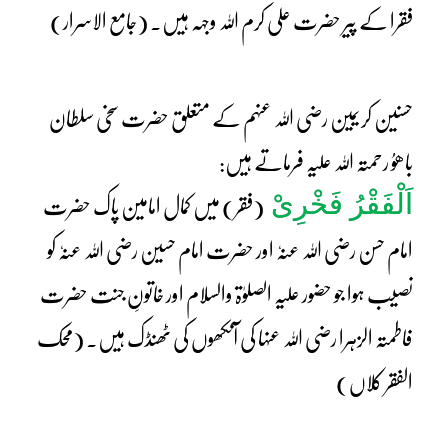
فقرا کے پیر حضرت علی کرم اللہ وجہہ ہیں۔ (جامع الاسرار)
حسنین کریمین رضی اللہ عنہم کے متعلق حضرت سخی سلطان
باھوُ رحمتہ اللہ علیہ فرماتے ہیں:
اَلْفَقْرُ فَخْرِیْ
(فقر) میں کمال امامین پاک حضرت
امام حسن رضی اللہ عنہٗ اور حضرت امام حسین رضی اللہ عنہٗ کو
نصیب ہوا جو حضور علیہ الصلوٰۃ والسلام اور خاتونِ جنت حضرت
فاطمتہ الزہرا رضی اللہ عنہا کی آنکھوں کی ٹھنڈک ہیں۔ (محک
الفقر کلاں)