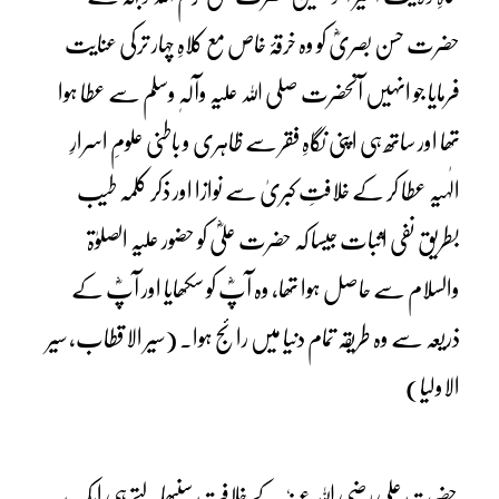
حضرت حسن بصریؓ کو وہ خرقۂ خاص مع کلاہِ چہار ترکی عنایت
فرمایا جو انہیں آنحضرت صلی اللہ علیہ وآلہٖ وسلم سے عطا ہوا
تھا اور ساتھ ہی اپنی نگاہِ فقر سے ظاہری و باطنی علومِ اسرارِ
الٰہیہ عطا کر کے خلافتِ کبریٰ سے نوازا اور ذکر کلمہ طیب
بطریق نفی اثبات جیسا کہ حضرت علیؓ کو حضور علیہ الصلوٰۃ
والسلام سے حاصل ہوا تھا، وہ آپؓ کو سکھایا اور آپؓ کے
ذریعہ سے وہ طریقہ تمام دنیا میں رائج ہوا۔ (سیر الاقطاب، سیر
الاولیا)
حضرت علی رضی اللہ عنہٗ کے خلافت سنبھالتے ہی ایک