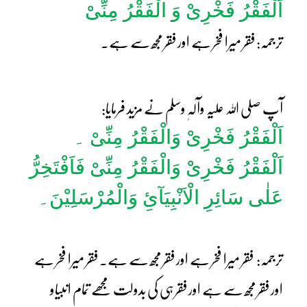
اَلْفَقْرُ فَخْرِیْ وَ الْفَقْرُ مِنِّیْ
ترجمہ: فقر میرا فخر ہے اور فقر مجھ سے ہے۔
آپ صلی اللہ علیہ وآلہٖ وسلم نے مزید فرمایا:
اَلْفَقْرُ فَخْرِیْ وَالْفَقْرُ مِنِّیْ ۔
اَلْفَقْرُ فَخْرِیْ وَالْفَقْرُ مِنِّیْ فَاَفْتَخِرُّ
عَلٰی سَائِرِ الْاَنْبِیَآئِ وَالْمُرْسَلِیْنَ۔
ترجمہ: فقر میرا فخر ہے اور فقر مجھ سے ہے۔ فقر میرا فخر ہے
اور فقر مجھ سے ہے اور فقر ہی کی بدولت مجھے تمام انبیاو