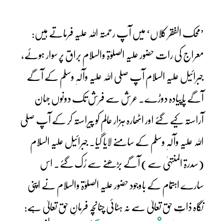
’محک الفقر کلاں‘ میں آپ رحمتہ اللہ علیہ فرماتے ہیں:
معراج کی رات حضور علیہ الصلوٰۃ والسلام براق پر سوار ہوئے،
جبرائیل علیہ السلام آپ صلی اللہ علیہ وآلہٖ وسلم کے آگے
آگے پاپیادہ دوڑے۔ عرش سے فرش تک دونوں جہان
آراستہ کیے گئے اور اٹھارہ ہزار عالم کو پیراستہ کر کے آپ صلی
اللہ علیہ وآلہٖ وسلم کے سامنے لایا گیا۔ جبرائیل علیہ السلام
(سدرۃ المنتہیٰ سے) آگے بڑھنے سے رُک گئے۔ اس
سارے اہتمام کے باوجود حضور علیہ الصلوٰۃ والسلام نے اپنی
نگاہ ذاتِ حق تعالیٰ سے نہ ہٹائی چنانچہ فرمانِ حق تعالیٰ ہے: