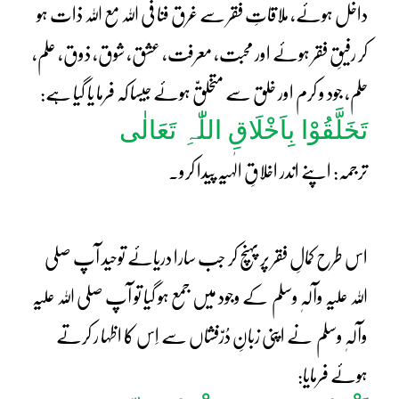
داخل ہوئے، ملاقاتِ فقر سے غرق فنا فی اللہ مع اللہ ذات ہو
کر رفیقِ فقر ہوئے اور محبت، معرفت، عشق، شوق، ذوق، علم،
حلم، جود و کرم اور خلق سے متخلقّ ہوئے جیسا کہ فرما یا گیا ہے:
تَخَلَّقُوْا بِاَخْلَاقِ اللّٰہِ تَعَالٰی
ترجمہ: اپنے اندر اخلاقِ الٰہیہ پیدا کرو۔
اس طرح کمالِ فقر پر پہنچ کر جب سارا دریائے توحید آپ صلی
اللہ علیہ وآلہٖ وسلم کے وجود میں جمع ہو گیا تو آپ صلی اللہ علیہ
وآلہٖ وسلم نے اپنی زبانِ دُرّفشاں سے اِس کا اظہا ر کرتے
ہوئے فرمایا: