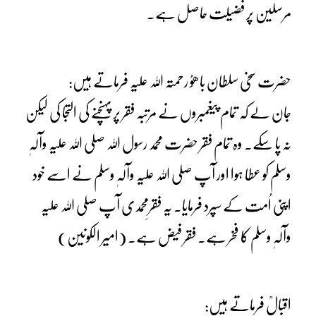
مرسلین پر فضیلت حاصل ہے۔
حضرت سخی سلطان باھوُ رحمتہ اللہ علیہ فرماتے ہیں:
جان لے کہ تمام پیغمبروں نے مرتبہ فقر پر پہنچنے کی التجا کی لیکن
نہ پا سکے۔ وہ تمام فقر حضرت محمد رسول اللہ صلی اللہ علیہ وآلہٖ
وسلم کو عطا ہوا اور آپ صلی اللہ علیہ وآلہٖ وسلم نے اسے خود
اپنی اُمت کے سپرد فرمایا۔ یہ فقرِمحمدی آپ صلی اللہ علیہ
وآلہٖ وسلم کا فخر ہے۔ فقر فیض ہے۔ (امیر الکونین)
اقبالؒ فرماتے ہیں: