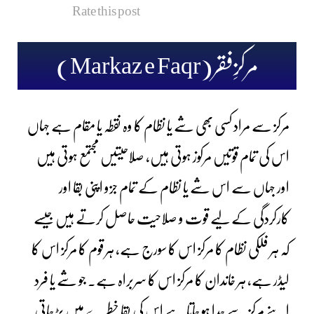
Rate this post
مرکزِفقر(Markaz e Faqr)
مرکز سے مراد کسی بھی شے یا نظام کا وہ نقطہ یا مقام ہے جہاں
اس کی تمام قوتیں مرکوز ہوتی ہیں، صلاحیتیں مجتمع ہوتی ہیں
اور جہاں سے اس شے یا نظام کے تمام جزو اپنی بقا اور
کارکردگی کے لیے قوت و صلاحیت حاصل کرتے ہیں جیسے
کہ ہر فلکی نظام کا مرکز اس کا سورج ہے، ہر قوم کا مرکز اس کا
لیڈر ہے، ہر خاندان کا مرکز اس کا سربراہ ہے۔ جو شے یا فرد
اپنے مرکز سے جدا ہو جاتا ہے اس کی بقا خطرے میں پڑ جاتی