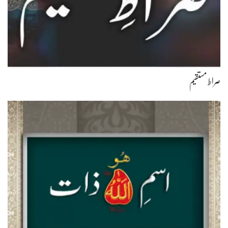
صراطِ مستقیم