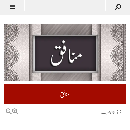
منافق
0 تبصرے