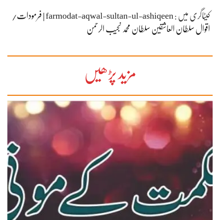
کیٹاگری میں :
farmodat-aqwal-sultan-ul-ashiqeen | فرمودات/
اقوال سلطان العاشقین سلطان محمد نجیب الرحمن
مزید پڑھیں