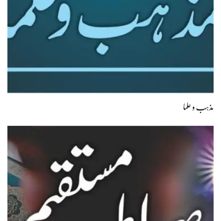
مذہب و علما