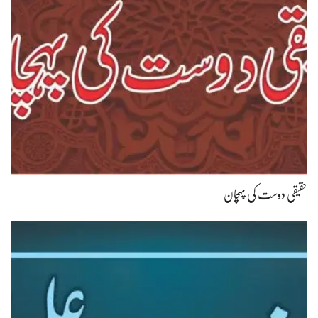
حقیقی دوست کی پہچان