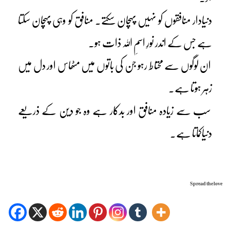
دنیادار منافقوں کو نہیں پہچان سکتے۔ منافق کو وہی پہچان سکتا
ہے جس کے اندر نورِ اسمِ اللہ ذات ہو۔
ان لوگوں سے محتاط رہو جن کی باتوں میں مٹھاس اور دل میں
زہر ہوتا ہے۔
سب سے زیادہ منافق اور بدکار ہے وہ جو دین کے ذریعے
دنیاکماتا ہے۔
Spread the love