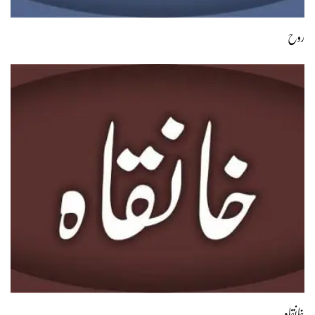
روح
خانقاہ