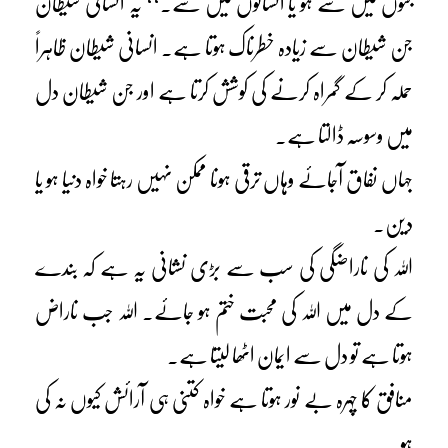
جنوں میں سے ہو یا انسانوں میں سے۔‘‘ یہ انسانی شیطان
جن شیطان سے زیادہ خطرناک ہوتا ہے۔ انسانی شیطان ظاہراً
حملہ کر کے گمراہ کرنے کی کوشش کرتا ہے اور جن شیطان دل
میں وسوسہ ڈالتا ہے۔
جہاں نفاق آجائے وہاں ترقی ہونا ممکن نہیں رہتا خواہ دنیا ہو یا
دین۔
اللہ کی ناراضگی کی سب سے بڑی نشانی یہ ہے کہ بندے
کے دل میں اللہ کی محبت ختم ہو جائے۔ اللہ جب ناراض
ہوتا ہے تو دل سے ایمان اٹھا لیتا ہے۔
منافق کا چہرہ بے نور ہوتا ہے خواہ کتنی ہی آرائش کیوں نہ کی
ہو۔