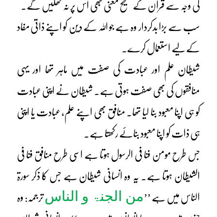
کی وجہ سے قرآن کے صحیح معنی کبھی اس پر نہ کھلیں گے۔
سب سے بڑا بدکردار وہ ہے جو اللہ کے دین کو اپنے ذاتی مفاد
کے لیے استعمال کرے۔
شیطان علم اور عبادت کی صفت میں ماہر تھا اور یہی
منافقوں کی بھی صفت ہوتی ہے۔ شیطان نے اپنی عبادت
کو ہی اپنا معبود بنا لیا تھا۔ منافق بھی اپنے علم، عبادت یا اپنی
ہی ذات کو اپنا معبود بنائے رکھتا ہے۔
جس طرح مومن فنا فی الرسول ہوتا ہے اسی طرح منافق فنا فی
الشیطان ہوتا ہے۔ یہ وہ انسانی شیطان ہے جس کا ذکر سورۃ
من الجنۃ و الناس
الناس میں ہے ’’
ترجمہ: وہ