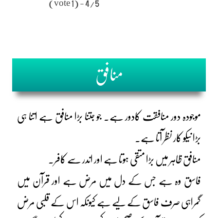
4/5 - (1 vote)
منافق
موجودہ دور منافقت کادور ہے۔ جو جتنا بڑا منافق ہے اتنا ہی
بڑا نیکو کار نظر آتا ہے۔
منافق ظاہر میں بڑا متقی ہوتا ہے اور اندر سے کافر۔
فاسق وہ ہے جس کے دل میں مرض ہے اور قرآن میں
گمراہی صرف فاسق کے لیے ہے کیونکہ اس کے قلبی مرض