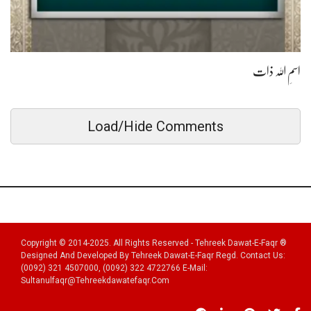
اسمِ اللہ ذات
Load/Hide Comments
Copyright © 2014-2025. All Rights Reserved - Tehreek Dawat-E-Faqr ®
Designed And Developed By Tehreek Dawat-E-Faqr Regd. Contact Us:
(0092) 321 4507000, (0092) 322 4722766 E-Mail:
Sultanulfaqr@tehreekdawatefaqr.com