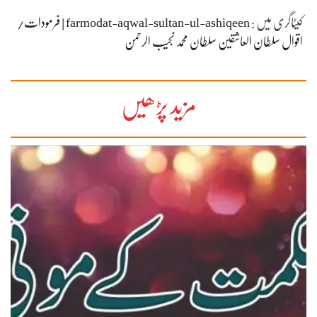
کیٹاگری میں :
farmodat-aqwal-sultan-ul-ashiqeen | فرمودات/
اقوال سلطان العاشقین سلطان محمد نجیب الرحمن
مزید پڑھیں