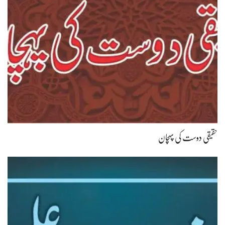
حقیقی دوست کی پہچان