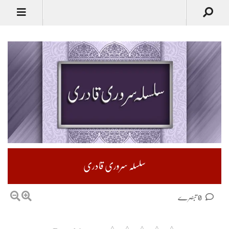
سلسلہ سروری قادری
0 تبصرے