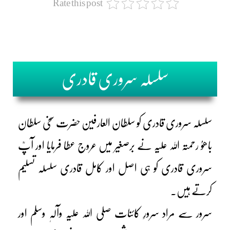
Rate this post
سلسلہ سروری قادری
سلسلہ سروری قادری کو سلطان العارفین حضرت سخی سلطان
باھوُ رحمتہ اللہ علیہ نے برصغیر میں عروج عطا فرمایا اور آپؒ
سروری قادری کو ہی اصل اور کامل قادری سلسلہ تسلیم
کرتے ہیں۔
سرور سے مراد سرورِ کائنات صلی اللہ علیہ وآلہٖ وسلم اور