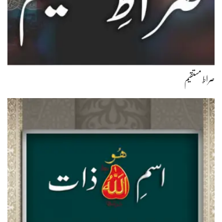
صراطِ مستقیم