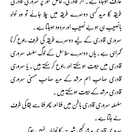
عارف ہوجاتا ہے۔ اگر قادری، خاص طور پر سروری قادری
طریقہ کا مرید کسی دوسرے طریقہ میں چلا جائے تو وہ خواہ
بانصیب ہی ہو بے نصیب اور مردود ہوجاتا ہے۔
سروری قادری کے لیے دوسرے طریقہ کی طرف رجوع کرنا
گمراہی ہے۔ ہاں دوسرے سلاسل کے لوگ سلسلہ سروری
قادری میں بیعت ہو سکتے اور رجوع کر سکتے ہیں۔ یا سروری
قادری صاحبِ اسم مرشد کے مرید صاحبِ مسمیّٰ سروری
قادری مرشد کے بیعت ہو سکتے ہیں۔
سلسلہ سروری قادری باطن میں فنا اور پھر فنا سے بقا کی طرف
لے جاتا ہے۔
سروری قادری مرشد کبھی شہرت کا خواہاں نہیں ہوتا۔