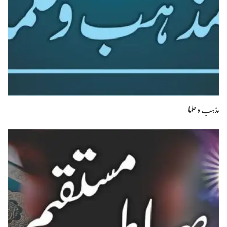
مذہب و علما