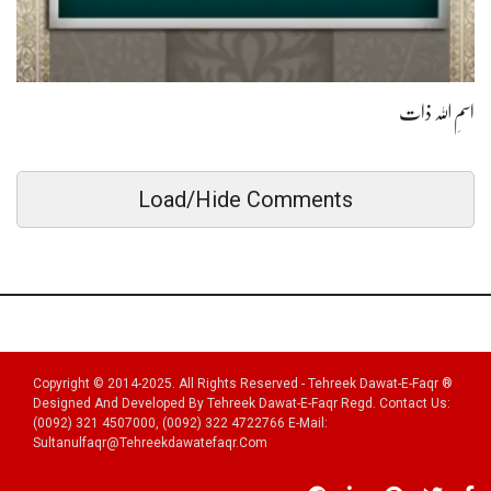
اسمِ اللہ ذات
Load/Hide Comments
Copyright © 2014-2025. All Rights Reserved - Tehreek Dawat-E-Faqr ®
Designed And Developed By Tehreek Dawat-E-Faqr Regd. Contact Us:
(0092) 321 4507000, (0092) 322 4722766 E-Mail:
Sultanulfaqr@tehreekdawatefaqr.com