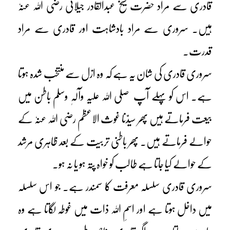
قادری سے مراد حضرت شیخ عبدالقادر جیلانی رضی اللہ عنہٗ
ہیں۔ سروری سے مراد بادشاہت اور قادری سے مراد
قدرت۔
سروری قادری کی شان یہ ہے کہ وہ ازل سے منتخب شدہ ہوتا
ہے۔ اس کو پہلے آپ صلی اللہ علیہ وآلہٖ وسلم باطن میں
بیعت فرماتے ہیں پھر سیدّنا غوث الاعظم رضی اللہ عنہٗ کے
حوالے فرماتے ہیں۔ پھر باطنی تربیت کے بعد ظاہری مرشد
کے حوالے کیا جاتا ہے طالب کو خواہ پتہ ہو یا نہ ہو۔
سروری قادری سلسلہ معرفت کا سمندر ہے۔ جو اس سلسلہ
میں داخل ہوتا ہے اور اسمِ اللہ ذات میں غوطہ لگاتا ہے وہ