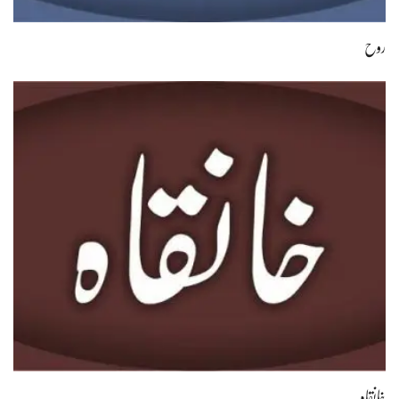
روح
خانقاہ