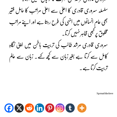
سلسلہ سروری قادری کا اعلیٰ سے اعلیٰ مراتب کا حامل فقیر
بھی عام انسانوں میں انہی کی طرح رہتا ہے اور اپنے مراتب
مخلوق پر کبھی ظاہر نہیں کرتا۔
سروری قادری مرشد طالب کی تربیت باطن میں اپنی نگاہِ
کامل سے کرتا ہے بغیر زبان سے کچھ کہے۔ زبان سے عالم
تربیت کرتا ہے۔
Spread the love