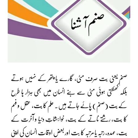
صنم یعنی بُت صرف مٹی، گارے یا پتھر کے نہیں ہوتے
بلکہ کھنکتی ہوئی مٹی سے بنے انسان میں بھی ہزار ہا طرح
کے بُت (صنم) پائے جاتے ہیں۔ علم کا بُت، عقل و فہم
کا بُت، رشتے ناتے کے بُت، خواہشاتِ دنیا و آخرت کے
بُت، عہدہ، رتبہ یا مرتبہ کا بت اور بعض اوقات انسان کی اپنی