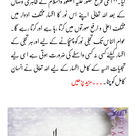
کیا۔‘‘ اسی طرح حضور علیہ الصلوٰۃ والسلام کے ظاہری وصال
کے بعد اللہ تعالیٰ اپنے اس نور کا اظہار مختلف ادوار میں
مختلف اعلیٰ و ارفع صورتوں میں کرتا رہا ہے اور کرتا رہے گا۔
عوام الناس تک تجلی نور کو پہنچانے کے لیے اور ہر تجلی کے
اظہار کیلئے کسی نہ کسی واسطے کی ضرورت ہوتی ہے اسی لیے
تجلیاتِ الٰہیہ کے کامل اظہار کے لیے اللہ تعالیٰ نے انسانِ
کامل کو چنا۔
۔۔۔مزید پڑھیں