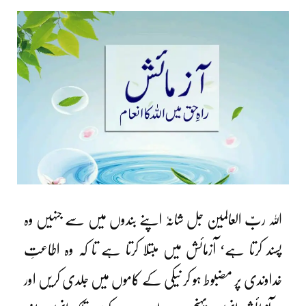
اللہ ربّ العالمین جل شانہٗ اپنے بندوں میں سے جنہیں وہ
پسند کرتا ہے‘ آزمائش میں مبتلا کرتا ہے تا کہ وہ اطاعتِ
خداوندی پر مضبوط ہو کر نیکی کے کاموں میں جلدی کریں اور