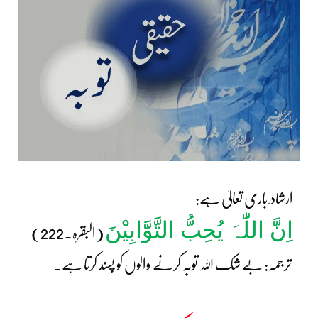
ارشاد ِ باری تعالیٰ ہے:
اِنَّ اللّٰہَ یُحِبُّ التَّوَّابِیْنَ
(البقرہ۔222)
ترجمہ: بے شک اللہ توبہ کرنے والوں کو پسند کرتا ہے۔