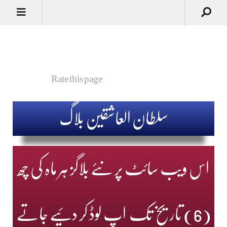
Rate this page
سلطان العاشقین بلاگ
اس ویب سائٹ پر نئے بلاگز ہر ماہ کی چھ
(6) تاریخ تک اپ لوڈ کر دئیے جاتے