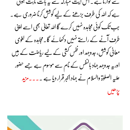
سے نوازتا ہے۔
اس آیت مبارکہ سے یہ بات ثابت ہوتی
ہے کہ اللہ کی طرف بڑھنے کے لیے کوشش کرنا ضروری ہے۔
جب تک کوئی مجاہدہ نہیں کرے گا اللہ تعالیٰ بھی اسے اپنی
طرف آنے کے راستے نہیں دکھائے گا۔مجاہدہ کے لغوی
معانی کوشش، جدوجہد اور نفس کشی کے لیے ریاضت کے ہیں
اوریہ جدوجہد جہاد بالنفس کے نام سے موسوم ہے جسے حضور
علیہ الصلوٰۃ والسلام نے جہاد ِاکبر قرار دیا ہے ۔
۔۔۔مزید
پڑھیں