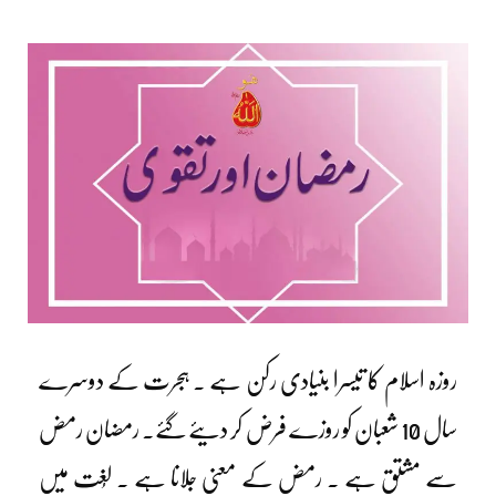
روزہ اسلام کا تیسرا بنیادی رکن ہے ۔ ہجرت کے دوسرے
سال 10 شعبان کو روزے فرض کر دیئے گئے۔ رمضان رمض
سے مشتق ہے ۔ رمض کے معنی جلانا ہے ۔ لُغت میں