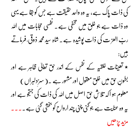
کی ذات پاک ہے، یہ وہ واحد حقیقت ہے جس کو بقا ہے یہی
وہ ذات ہے جو خلق میں مخفی ہے۔ نفسی حجابات میں اللہ
ربّ العز ت کی ذات پوشیدہ ہے۔ شاہ سید محمد ذوقی ؒ فرماتے
ہیں:
٭ تعینات خلقیہ کے نفس کے اندر حق تعالیٰ ظاہر ہے اور
بطونِ حق میں خلق معقول اور مشہور ہے ۔( سرِّ دلبراں)
معلوم ہو ا کہ تلاشِ حق اصل میں اللہ کی ذات کی جستجو ہے اور
یہ وہ عنایت ہے جو گنی چنی چند ارواح کو بخشی گئی ہے۔
۔۔۔
مزید پڑھیں