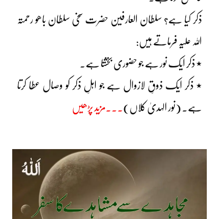
ذکر کیا ہے؟ سلطان العارفین حضرت سخی سلطان باھو رحمتہ
اللہ علیہ فرماتے ہیں:
٭ ذکر ایک نور ہے جو حضوری بخشتا ہے۔
٭ ذکر ایک ذوقِ لازوال ہے جو اہلِ ذکر کو وصال عطا کرتا
ہے۔ (نور الہدیٰ کلاں)
۔۔۔مزید پڑھیں