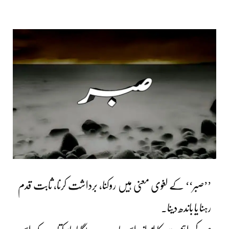
’’صبر‘‘ کے لغوی معنی ہیں روکنا، برداشت کرنا، ثابت قدم
رہنا یا باندھ دینا۔