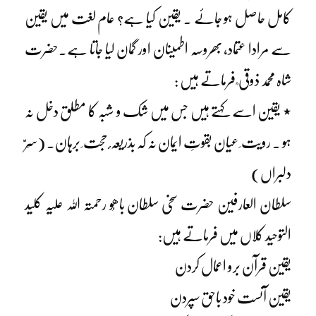
کامل حاصل ہو جائے ۔ یقین کیا ہے؟ عام لغت میں یقین
سے مرادا عتماد، بھروسہ اطمینان اور گمان لیا جاتا ہے۔حضرت
شاہ محمد ذوقی ؒ فرماتے ہیں :
٭ یقین اسے کہتے ہیں جس میں شک و شبہ کا مطلق دخل نہ
ہو ۔ رویت ِ عیان بقوتِ ایمان نہ کہ بذریعہ ٔ حجت ِ برہان۔ (سِرّ
دلبراں)
سلطان العارفین حضرت سخی سلطان باھُو رحمتہ اللہ علیہ کلید
التوحید کلاں میں فرماتے ہیں:
یقین قرآن برو اعمال کردن
یقین آنست خود باحق سپردن