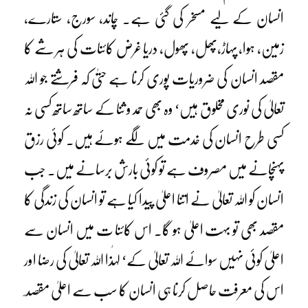
انسان کے لیے مسخر کی گئی ہے۔ چاند، سورج، ستارے،
زمین، ہوا، پہاڑ،پھل، پھول، دریا غرض کائنات کی ہر شے کا
مقصد انسان کی ضروریات پوری کرنا ہے حتیٰ کہ فرشتے جو اللہ
تعالیٰ کی نوری مخلوق ہیں‘ وہ بھی حمد و ثنا کے ساتھ ساتھ کسی نہ
کسی طرح انسان کی خدمت میں لگے ہوئے ہیں۔ کوئی رزق
پہنچانے میں مصروف ہے تو کوئی بارش برسانے میں۔ جب
انسان کو اللہ تعالیٰ نے اتنا اعلیٰ پیدا کیا ہے تو انسان کی زندگی کا
مقصد بھی تو بہت اعلیٰ ہو گا۔ اس کائنا ت میں انسان سے
اعلیٰ کوئی نہیں سوائے اللہ تعالیٰ کے‘ لہٰذا اللہ تعالیٰ کی رضا اور
اس کی معرفت حاصل کرنا ہی انسان کا سب سے اعلیٰ مقصد ِ