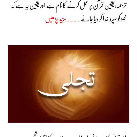
ترجمہ:یقین قرآن پر عمل کرنے کا نام ہے اور یقین یہ ہے کہ
خود کو سپردِ خدا کر دیا جائے
۔
۔۔۔مزید پڑھیں