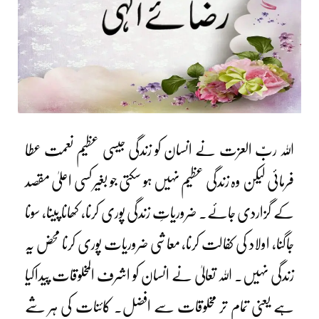
اللہ ربّ العزت نے انسان کو زندگی جیسی عظیم نعمت عطا
فرمائی لیکن وہ زندگی عظیم نہیں ہو سکتی جو بغیر کسی اعلیٰ مقصد
کے گزاردی جائے۔ ضروریاتِ زندگی پوری کرنا، کھانا پینا، سونا
جاگنا، اولاد کی کفالت کرنا، معاشی ضروریات پوری کرنا محض یہ
زندگی نہیں۔ اللہ تعالیٰ نے انسان کو اشرف المخلوقات پیداکیا
ہے یعنی تمام تر مخلوقات سے افضل۔ کائنات کی ہر شے