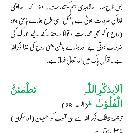
جس طرح ہمارے ظاہری جسم کو تندرست رہنے کے لیے اچھی
غذا کی ضرورت ہوتی ہے بالکل اسی طرح ہمارے باطنی وجود
(روح) کو بھی تندرست و توانا رہنے کے لیے خوراک کی
ضرورت ہوتی ہے اور ہمارے باطن یعنی روح کی غذا ذکرِاللہ
ہے۔ قرآنِ پاک میں اللہ تعالیٰ فرماتا ہے:
اَلاَبِذِکْرِاللّٰہِ تَطْمَئِنُّ
الْقُلُوْبُ
ط
(الرعد۔28)
ترجمہ: بیشک ذکر ِ اللہ سے ہی قلوب کو اطمینان (اور سکون)
حاصل ہوتا ہے۔