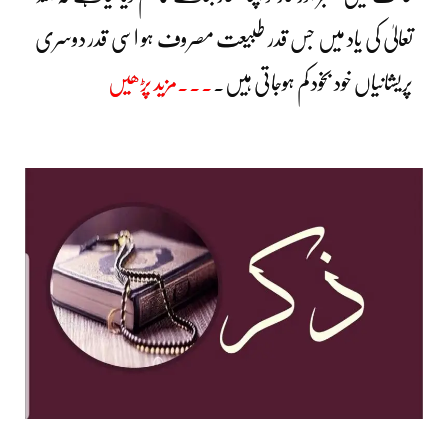
تعالیٰ کی یاد میں جس قدر طبیعت مصروف ہو اسی قدر دوسری
پریشانیاں خود بخود کم ہوجاتی ہیں۔
۔۔۔مزید پڑھیں