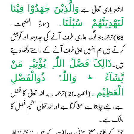
وَالَّذِیْنَ جٰھَدُوْا فِیْنَا
ارشادِ باری تعالیٰ ہے:
لَنَھْدِیَنَّھُمْ سُبُلَنَا۔
(سورۃ العنکبوت۔
69)ترجمہ:جو لوگ ہماری طرف آنے کی جدوجہد اور کوشش
کرتے ہیں ہم انہیں اپنی طرف آنے کے راستے دکھا دیتے
ذَالِکَ فَضْلُ اللّٰہِ یُؤْتِیْہِ مَنْ
ہیں۔
یَّشَآءُ
وَاللّٰہُ ذُوالْفَضْلِ
ط
الْعَظِیْم۔
(الحدید۔21)ترجمہ : یہ اللہ تعالیٰ کا فضل
ہے، جسے چاہتا ہے عطا کرتا ہے اور اللہ تعالیٰ عظیم فضل کا
مالک ہے۔
حق کے لغوی معنی سچائی، صداقت کے ہیں۔’’حق ‘‘ اللہ