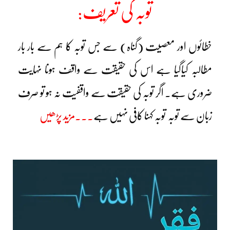
توبہ کی تعریف:
خطائوں اور معصیت (گناہ) سے جس توبہ کا ہم سے بار بار
مطالبہ کیاگیا ہے اس کی حقیقت سے واقف ہونا نہایت
ضروری ہے۔ اگر توبہ کی حقیقت سے واقفیت نہ ہو تو صرف
زبان سے توبہ توبہ کہنا کافی نہیں ہے
۔۔۔مزید پڑھیں