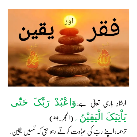
وَاعْبُدْ رَبَّکَ حَتّٰی
ارشادِ باری تعالیٰ ہے:
یَاْتِیَکَ الْیَقِیْنُ۔
(الحجر۔۹۹)
ترجمہ:اپنے ربّ کی عبادت کرتے رہو حتی کہ تمہیں یقین ِ