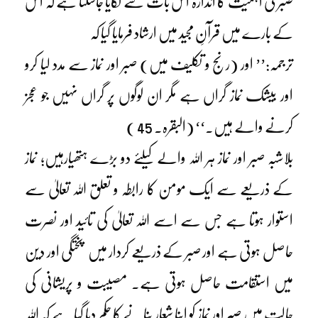
صبر کی اہمیت کا اندازہ اس بات سے لگایا جاسکتا ہے کہ اس
کے بارے میں قرآنِ مجید میں ارشاد فرمایا گیا کہ
ترجمہ:’’ اور (رنج و تکلیف میں) صبر اور نماز سے مدد لیا کرو
اور بیشک نماز گراں ہے مگر ان لوگوں پر گراں نہیں جو عجز
کرنے والے ہیں۔‘‘ (البقرہ۔ 45 )
بلاشبہ صبر اور نماز ہر اللہ والے کیلئے دو بڑے ہتھیارہیں؛ نماز
کے ذریعے سے ایک مومن کا رابطہ و تعلق اللہ تعالیٰ سے
استوار ہوتا ہے جس سے اسے اللہ تعالیٰ کی تائید اور نصرت
حاصل ہوتی ہے اور صبر کے ذریعے کردار میں پختگی اور دین
میں استقامت حاصل ہوتی ہے۔ مصیبت و پریشانی کی
حالت میں صبر اور نماز کو اپنا شعار بنانے کا حکم دیا گیا ہے کہ اللہ