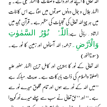
اللہ تعالیٰ کا اپنے نور اور ذات و صفات کا اظہار تجلّی ہے۔ یہ
اظہار جلال و جمال دونوں صورتوں میں ہوتا ہے اس کائنات
میں ہر چیز اللہ تعالیٰ کی تجلیات کی مظہر ہے۔ قرآنِ مجید میں
اَللّٰہُ
نُوْرُ السَّمٰوٰتِ
ارشاد ِ ربانی ہے:
وَالْاَرْضِ۔
ترجمہ: اللہ آسمانوں اور زمین کا نور ہے۔
(سورۃالنور)
اللہ تعالیٰ کے نور کا بہترین اور کامل ترین اظہار حضور علیہ
الصلوٰۃ والسلام کی ذاتِ بابرکات ہے۔ حدیث ِ مبارکہ ہے
’’میں اللہ کے نور سے ہوں اور تمام مخلوق میرے نور سے
ہے۔‘‘ اور ’’حق تعالیٰ نے سب سے پہلے میرے نور کو پیدا