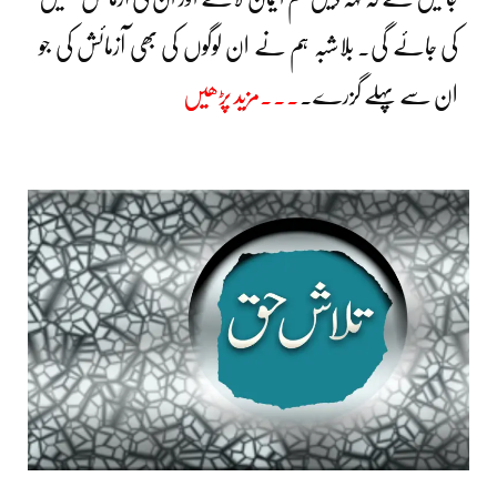
کی جائے گی۔ بلاشبہ ہم نے ان لوگوں کی بھی آزمائش کی جو
ان سے پہلے گزرے۔
۔۔۔مزید پڑھیں