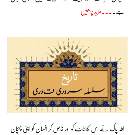
ہے۔
۔۔۔مزید پڑھیں
اللہ پاک نے اس کائنات کو اور خاص کر انسان کو اپنی پہچان