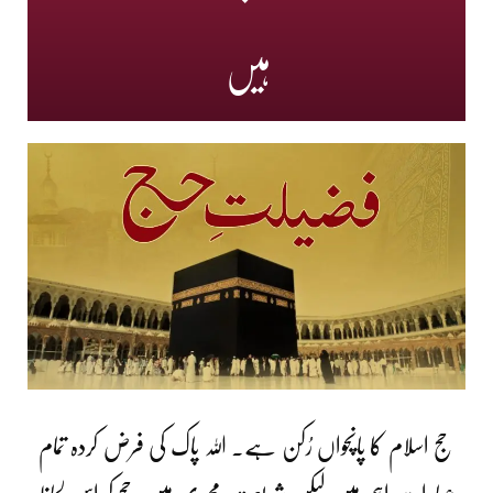
ہیں
حج اسلام کا پانچواں رُکن ہے۔ اللہ پاک کی فرض کردہ تمام