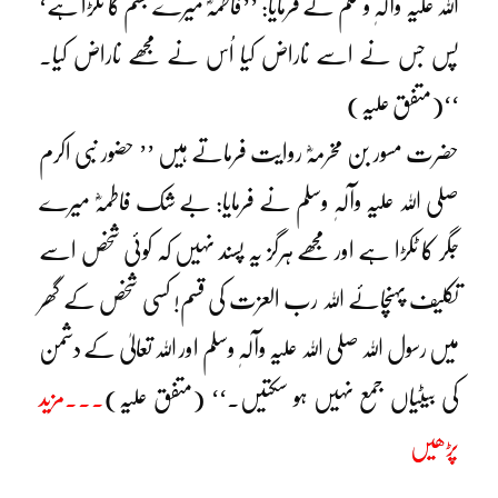
اللہ علیہ وآلہٖ وسلم نے فرمایا: ’’فاطمہؓ میرے جسم کا ٹکڑا ہے‘
پس جس نے اسے ناراض کیا اُس نے مجھے ناراض کیا۔
‘‘(متفق علیہ)
حضرت مسور بن مخرمہؓ روایت فرماتے ہیں ’’ حضور نبی اکرم
صلی اللہ علیہ وآلہٖ وسلم نے فرمایا: بے شک فاطمہؓ میرے
جگر کا ٹکڑا ہے اور مجھے ہرگز یہ پسند نہیں کہ کوئی شخص اسے
تکلیف پہنچائے اللہ رب العزت کی قسم! کسی شخص کے گھر
میں رسول اللہ صلی اللہ علیہ وآلہٖ وسلم اور اللہ تعالیٰ کے دشمن
کی بیٹیاں جمع نہیں ہو سکتیں۔‘‘ (متفق علیہ)
۔۔۔مزید
پڑھیں