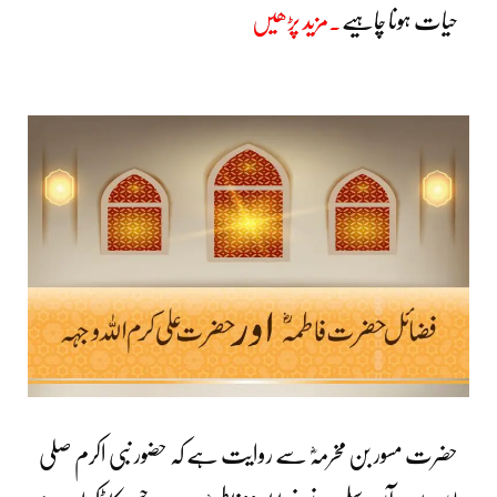
حیات ہونا چاہیے
۔مزید پڑھیں
حضرت مسور بن مخرمہؓ سے روایت ہے کہ حضور نبی اکرم صلی