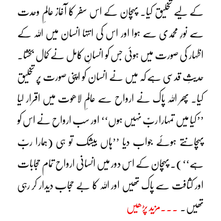
کے لیے تخلیق کیا۔ پہچان کے اس سفر کا آغاز عالمِ وحدت
سے نورِ محمدی سے ہوا اور اس کی انتہا انسان میں اللہ کے
اظہار کی صورت میں ہوئی جس کو انسانِ کامل نے کمال بخشا۔
حدیثِ قدسی ہے کہ میں نے انسان کو اپنی صورت پر تخلیق
کیا۔ پھر اللہ پاک نے ارواح سے عالمِ لاھوت میں اقرار لیا
’’کیا میں تمہارا ربّ نہیں ہوں‘‘ اور سب ارواح نے اس کو
پہچانتے ہوئے جواب دیا ’’ہاں بیشک تو ہی (ہمارا ربّ
ہے‘‘)۔ پہچان کے اس دور میں انسانی ارواح تمام حجابات
اور کثافت سے پاک تھیں اور اللہ کا بے حجاب دیدار کر رہی
تھیں۔
۔۔۔مزید پڑھیں