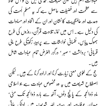
عبادات اہم ہیں لیکن شریعت ِ محمدی میں حج کو اس لحاظ
سے عظمت اور فضیلت حاصل ہے کہ یہ مسلم اُمت کی
وحدت اور عالمگیریت کا نشان اور ان کے اتحاد اور مساوات
کی دلیل ہے۔ اِس میں نماز، تلاوتِ قرآن، روزوں کی طرح
بھوک پیاس، نفسانی خواہشات سے پرہیز، زکوٰۃکی طرح مالی
قربانی‘ برداشت ‘ صبر ‘ درگزر الغرض تمام عبادات شامل
ہیں۔
حج کے لغوی معنی زیارت کرنا اور ارادہ کرنا کے ہیں۔ لیکن
اصطلاحِ شریعت میں یہ وہ مخصوص عبادت ہے جو اسلامی
ماہ ذوالحجہ کے پانچ دِنوں، آٹھ سے بارہ ذوالحجہ تک منیٰ‘
میدانِ عرفات اور بیت اللہ شریف میں اداکی جاتی