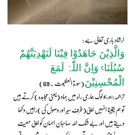
ارشاد ِ باری تعالیٰ ہے :
وَالَّذِیْنَ جَاھَدُوْا فِیْنَا لَنَھْدِیَنَّھُمْ
سُبُلَنَا
وَاِنَّ اللّٰہَ لَمَعَ
ج
الْمُحْسِنِیْنَ
(سورۃ العنکبوت ۔ 69)
ترجمہ:۱ور جو لوگ ہماری راہ میں جہاد (یعنی مجاہدہ) کرتے ہیں
تو ہم یقینا انہیں اپنی(طرف سیر اور وصول کی)راہیں دکھا
دیتے ہیں اور بے شک اللہ صاحبانِ احسان کو اپنی معیت