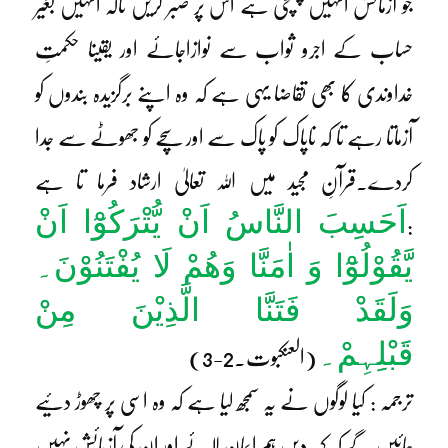
جو آزمائش انہیں پہنچی ہے اس پر صبر کریں تاکہ انہیں بغیر
حساب کے اجرو ثواب سے نوازاجائے اور یقینا حکمتِ
خداوندی کا بھی تقاضا یہی ہے کہ وہ اپنے برگزیدہ بندوں کو
آزماتا رہے تا کہ ناپاک کو پاک سے اور سچے کو جھوٹے سے جدا
کردے۔
قرآنِ مجید میں اللہ تعالیٰ ارشاد فرما تا ہے
اَحَسِبَ النَّاسُ اَنْ یُّتْرَکُوْٓا اَنْ
:
یَّقُوْلُوْٓا وَ اٰمَنَّا وَھُمْ لَا یُفْتَنُوْنَ۔
وَلَقَدْ فَتَنَّا الَّذِیْنَ مِنْ
قَبْلِہِمْ۔
(العنکبوت۔2-3)
ترجمہ : کیا لوگوں نے یہ سمجھ لیا ہے کہ وہ اسی پر چھوڑ دئیے
جائیں گے کہ کہہ دیں ہم ایمان لائے اور ان کی آزمائش نہیں