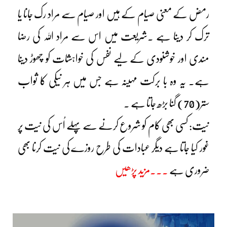
رمض کے معنی صیام کے ہیں اور صیام سے مراد رک جانا یا
ترک کر دینا ہے ۔شریعت میں اس سے مراد اللہ کی رضا
مندی اور خوشنودی کے لیے نفس کی خواہشات کو چھوڑ دینا
ہے۔ یہ وہ با برکت مہینہ ہے جس میں ہر نیکی کا ثواب
ستر(70) گنا بڑھ جاتا ہے ۔
نیت: کسی بھی کام کو شروع کرنے سے پہلے اُس کی نیت پر
غور کیا جاتا ہے دیگر عبادات کی طرح روزے کی نیت کرنا بھی
ضروری ہے
۔۔۔مزید پڑھیں