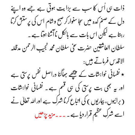
ذات ہی اُس کا سب سے بڑا بُت ہوتی ہے جسے وہ اپنے
دل کے صنم کدہ میں سجا سنوار کر صبح و شام اس کی پرستش کرتا
رہتا ہے لیکن اس بات سے بالکل نا آشنا ہوتا ہے۔
سلطان العاشقین حضرت سخی سلطان محمد نجیب الرحمن مدظلہ
الاقدس فرماتے ہیں:
٭ نفسانی خواہشات کے پیچھے بھاگنا دراصل نفس پرستی ہے
اور یہ بھی بت پرستی کی ہی قسم ہے۔ نفسانی خواہشات
(برائیوں، بیماریوں) کی اتباع کرنا شرک ہے اور اللہ تعالیٰ نے
اسے شرکِ عظیم قرار دیا ہے۔
۔۔۔مزید پڑھیں