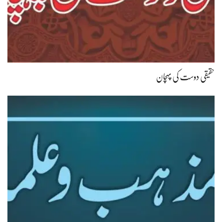
حقیقی دوست کی پہچان