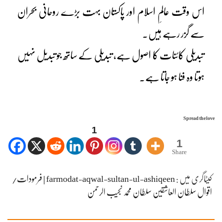
اس وقت عالمِ اسلام اور پاکستان بہت بڑے روحانی بحران
سے گزر رہے ہیں۔
تبدیلی کائنات کا اصول ہے، تبدیلی کے ساتھ جو تبدیل نہیں
ہوتا وہ فنا ہو جاتا ہے۔
Spread the love
1
1
Share
کیٹاگری میں :
farmodat-aqwal-sultan-ul-ashiqeen | فرمودات/
اقوال سلطان العاشقین سلطان محمد نجیب الرحمن