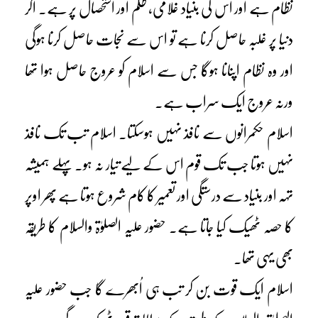
نظام ہے اور اس کی بنیاد غلامی، ظلم اور استحصال پر ہے۔ اگر
دنیا پر غلبہ حاصل کرنا ہے تو اس سے نجات حاصل کرنا ہوگی
اور وہ نظام اپنانا ہوگا جس سے اسلام کو عروج حاصل ہوا تھا
ورنہ عروج ایک سراب ہے۔
اسلام حکمرانوں سے نافذ نہیں ہوسکتا۔ اسلام تب تک نافذ
نہیں ہوتا جب تک قوم اس کے لیے تیار نہ ہو۔ پہلے ہمیشہ
تہہ اور بنیاد سے درستگی اور تعمیر کا کام شروع ہوتا ہے پھر اوپر
کا حصہ ٹھیک کیا جاتا ہے۔ حضور علیہ الصلوٰۃ والسلام کا طریقہ
بھی یہی تھا۔
اسلام ایک قوت بن کر تب ہی اُبھرے گا جب حضور علیہ