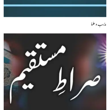
مذہب و علما