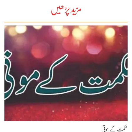
مزید پڑھیں
حکمت کے موتی