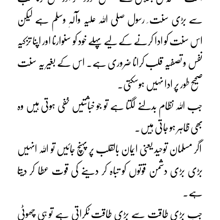
سے بڑی سنت ِ رسول صلی اللہ علیہ وآلہٖ وسلم ہے لیکن
اس سنت کو ادا کرنے کے لیے پہلے خود کو سنوارنا اور اپنا تزکیہ
نفس و تصفیہ قلب کرانا ضروری ہے۔ اس کے بغیر یہ سنت
صحیح طور پر ادا نہیں ہوسکتی۔
جب اللہ نظام بدلنے لگتا ہے تو جو خباثتیں خفی ہوتی ہیں وہ
بھی ظاہر ہو جاتی ہیں۔
اگر مسلمان توحید یعنی ایمان بالقلب پر پہنچ جائیں تو اللہ انہیں
بڑی بڑی دشمن قوتوں کو تباہ کر دینے کی قوت عطا کر دیتا
ہے۔
جب بڑی طاقت سے بڑی طاقت ٹکراتی ہے تو ہی چھوٹی