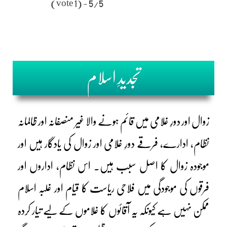
5/5 - (1 vote)
تجدیدِ اسلام
زوال اور دورِ غلامی میں قائم ہونے والا غیر منصفانہ اور ظالمانہ
نظام، ادارے، فرقے دورِ غلامی اور زوال کی یادگار ہیں اور
موجودہ زوال کا اصل سبب ہیں۔ اس نظام، اداروں اور
فرقوں کی موجودگی میں فلاحی ریاست کا قیام اور غلبہ اسلام
ممکن نہیں ہے کیونکہ یہ آقائوں کا غلاموں کے لیے تیار کردہ