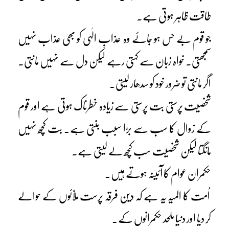
طاقت ظاہر ہوتی ہے۔
جو قوم بے حس ہو جائے وہ عذابِ الٰہی کو بھی عذاب نہیں
سمجھتی۔ خواہ زبان سے کہتی رہے لیکن دل سے نہیں مانتی۔
اگر مانتی تو ضرور خود کو سدھار لیتی۔
شخصیت پرستی بت پرستی سے زیادہ خطرناک ہوتی ہے اور قوم
کے زوال کا سب سے بڑا سبب بنتی ہے۔ بت کچھ نہیں
مانگتا لیکن شخصیت سب کچھ لے لیتی ہے۔
حکمران عوام کا آئینہ ہوتے ہیں۔
اُمت کا المیہ یہ ہے کہ دین فرقہ پرست ملاّئوں کے حوالے
کر دیا اور دنیا ملحد حکمرانوں کے۔