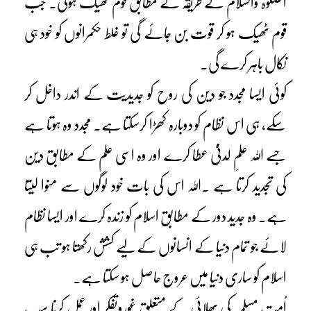
الصلوٰۃ والسلام کے طریقہ کے مطابق قوم ٹھیک ہوگی۔ جب
قوم ٹھیک ہو کر قوت بن جائے گی تو غلط حکمرانوں کو خود ہی
نکال باہر کرے گی۔
کوئی ایسا مجدد جو دین کی روح کو جدیدیت کے اندر داخل کر
سکے، ہی اس نظام کو دوبارہ کھڑا کرسکتا ہے۔ مجدد وہ ہوتا ہے
جسے اللہ علمِ لدنیّ عطا کرے اور وہ اسی علم کے مطابق دین
کی تجدید کرتا ہے ۔اللہ اس کی بات خود لوگوں سے منوا لیتا
ہے۔ وہ جدید دور کے مطابق اسلام کو زندہ کرے اور ایسا نظام
لائے جو تمام دنیا کے انسانوں کے لیے کشش رکھتا ہو تب ہی
اسلام کو ساری دنیا میں عروج حاصل ہو سکتا ہے۔
اُمت مسلمہ کی بھلائی کے متعلق غوروتفکر اور عمل کرنا سب