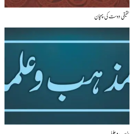
حقیقی دوست کی پہچان
مذہب و علما