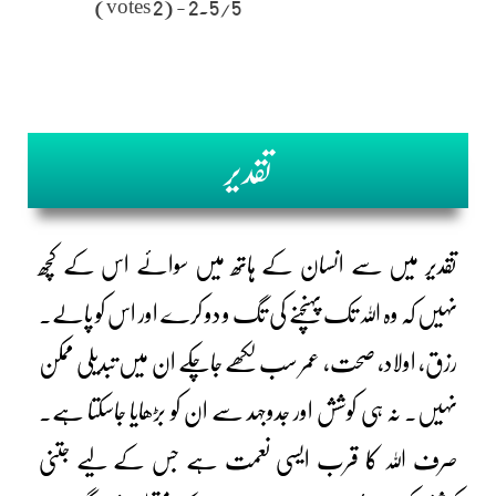
2.5/5 - (2 votes)
تقدیر
تقدیر میں سے انسان کے ہاتھ میں سوائے اس کے کچھ
نہیں کہ وہ اللہ تک پہنچنے کی تگ و دو کرے اور اس کو پالے۔
رزق، اولاد، صحت، عمر سب لکھے جاچکے ان میں تبدیلی ممکن
نہیں۔ نہ ہی کوشش اور جدوجہد سے ان کو بڑھایا جاسکتا ہے۔
صرف اللہ کا قرب ایسی نعمت ہے جس کے لیے جتنی