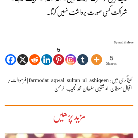
شراکت کسی صورت برداشت نہیں کرتا۔
Spread the love
5
5
Shares
کیٹاگری میں :
farmodat-aqwal-sultan-ul-ashiqeen | فرمودات/
اقوال سلطان العاشقین سلطان محمد نجیب الرحمن
مزید پڑھیں