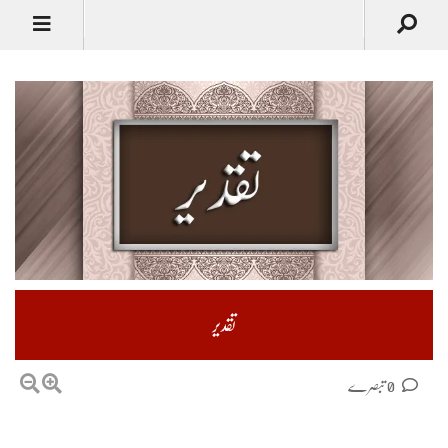
تقدیر
0 تبصرے