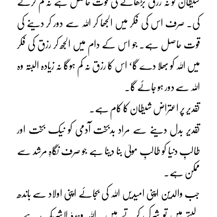
شیطان کو نہ رزق بڑھانے کی قوت حاصل ہے نہ کم کرنے
کی۔ صرف اس کی فکر میں الجھا کر اللہ سے دور کر دینے کی
قوت حاصل ہے۔ جو اس کے دام میں الجھ کر رزق کی فکر
میں اللہ کو بھلا دے گا‘ اس کا رزق نہ کم ہوگا نہ زیادہ البتہ وہ
اللہ سے دور ہو جائے گا۔
تقدیر پر اعتراض شیطان کا کام ہے۔
تقدیر بدل دینے سے مراد بدبخت آدمی کو نیک بخت اور
طالبِ دنیا کو طالبِ مولیٰ بنا دینا ہے جو صرف نگاہِ مرشد سے
ممکن ہے۔
جب والدین اپنی امیدیں اللہ کی بجائے اپنی اولاد سے باندھ
لیتے ہیں تو شرک کرتے ہیں۔ اللہ وحدہٗ لاشریک ہے۔