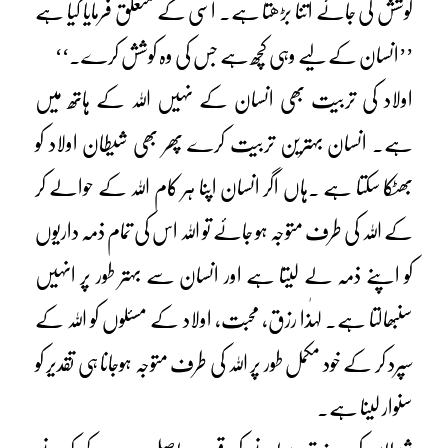
کوشش کی جائے اتنا بڑھتا ہے۔ اسی کے متعلق فرمایا گیا ہے
’’انسان کے لیے وہی کچھ ہے جس کی وہ کوشش کرے۔‘‘
اولاد کی تربیت بھی انسان کے نہیں اللہ کے ہاتھ میں
ہے۔ انسان بہترین تربیت کرے پھر بھی شیطان اولاد کو
بھٹکا سکتا ہے ۔ہاں اگر انسان اپنا ہر کام اللہ کے حوالے کر
کے اللہ کی طرف متوجہ ہو جائے تو اللہ اس کی تمام ذمہ داریوں
کو اپنے ذمہ لے لیتا ہے اور انسان سے بہتر طور پر انہیں
سنبھالتا ہے۔ لہٰذا رزق، محبت، اولاد کے مسئلوں کو اللہ کے
سپرد کر کے خود مکمل طور پر اللہ کی طرف متوجہ ہوجانا ہی تقدیر کو
سنوار لینا ہے۔