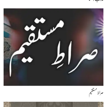
صراطِ مستقیم