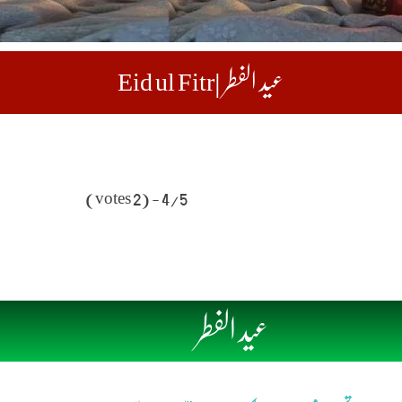
عید الفطر |Eid ul Fitr
4/5 - (2 votes)
عید الفطر