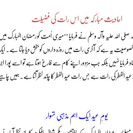
احادیث مبارکہ میں اس رات کی فضیلت
 صلی اللہ علیہ وآلہٖ وسلم نے فرمایا ’’میری اُمت کو رمضان المبارک 
وصیت یہ ہے کہ آخری رات میں روزہ داروں کو بخش دیا جاتا ہے۔ ایک صحا
شاد فرمایا نہیں بلکہ جب مزدور اپنے کام سے فارغ ہوتا ہے تو اسے پورا 
الفطر کی رات ہے جس رات عید الفطر کا چاند نظر آتا ہے۔ ہمیں چاہیے کہ 
یومِ عید ایک اہم مذہبی تہوار
ے مسلمان رمضان المبارک کے اختتام پر یکم شوال المکرم کا چاند نظر آجان