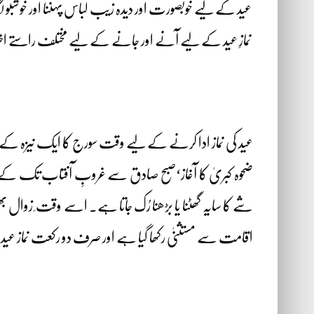
عید کے لیے خوبصورت اور دیدہ زیب لباس پہننا اور خوشبو لگ
نمازِ عید کے لیے آنے اور جانے کے لیے مختلف راستے اختی
عید کی نماز ادا کرنے کے لیے وقت سورج کا ایک نیزہ کے
شے کا سایہ گھٹنا یا بڑھنا رُک جاتا ہے۔ اسے وقت ِ زوال بھی
اقامت سے مستثنیٰ رکھا گیا ہے اور صرف دو رکعت نماز عید