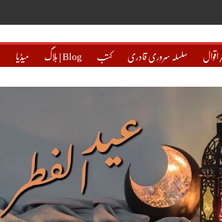
اقوال
سلسلہ سروری قادری
کتب
بلاگ | Blog
میڈیا
ہ