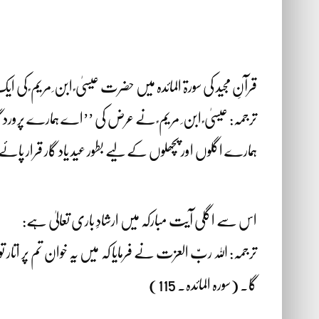
قرآنِ مجید کی سورۃ المائدہ میں حضرت عیسیٰ ؑ ابن ِ مریم ؑ 
ترجمہ: عیسیٰ ؑ ابن ِ مریم ؑ نے عرض کی ’’اے ہمارے پر
ہمارے اگلوں اور پچھلوں کے لیے بطور عید یاد گار قرار پائے 
اس سے اگلی آیت مبارکہ میں ارشادِ باری تعالیٰ ہے:
ترجمہ: اللہ ربّ العزت نے فرمایا کہ میں یہ خوان تم پر اتار
گا۔ (سورہ المائدہ۔ 115)