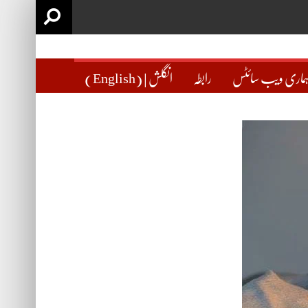
ماری ویب سائٹس
رابطہ
(English) | انگلش