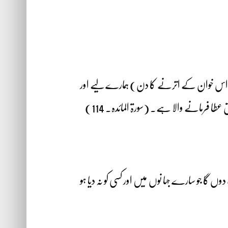
رح اس خوان کے اترنے کا دن) ہمارے لیے اور
طا فرمانے والا ہے۔ (سورۃ المائدہ۔ 114)
ں گا جو سارے جہا نوں میں اور کسی کو نہ دیا ہو