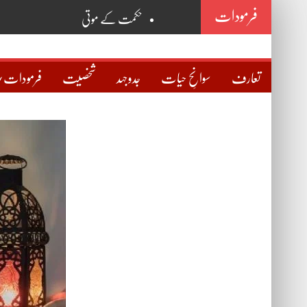
فرمودات
حکمت کے موتی
روح
خانقاہ
تعارف
سوانحِ حیات
جدوجہد
شخصیت
فرمودات/
نگاہ
سوچ
حقیقی دوست کی پہچان
مذہب و علما
صراطِ مستقیم
اسمِ اللہ ذات
اسمِ محمدؐ