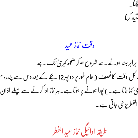
انا۔
ار کرنا۔
وقت نمازِ عید
 برابر بلند ہونے سے شروع ہو کر ضحوہ کبریٰ تک ہے۔
ضحوہ کبریٰ کا آغاز‘صبح صادق سے غروبِ آفتاب تک کے کل وقت کا
 کہا جاتا ہے۔) پورا ہونے پر ہوتا ہے۔ہر نماز ادا کرنے سے پہلے اذان دینا 
 الفطر پڑھی جاتی ہے۔
طریقہ ادائیگی نماز عید الفطر