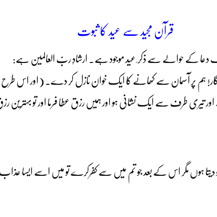
قرآن مجید سے عید کا ثبوت
کی ایک دعا کے حوالے سے ذکر ِ عید موجود ہے۔ ارشادِ ربّ العالمین ہے:
وردگار! ہم پر آسمان سے کھانے کا ایک خوان نازل کر دے۔ (اور اس ط
اور تیری طرف سے ایک نشانی ہو اور ہمیں رزق عطا فرما اور تو بہترین رزق ع
 تو دیتا ہوں مگر اس کے بعد جو تم میں سے کفرکرے تو میں اسے ایسا عذاب دو