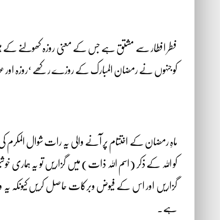
فطر افطار سے مشتق ہے جس کے معنی روزہ کھولنے کے ہیں یعنی 
کو جنہوں نے رمضان المبارک کے روزے رکھے ‘روزہ اور عبادا
ماہِ رمضان کے اختتام پر آنے والی یہ رات شوال المکر
کو اللہ کے ذکر (اسم اللہ ذات) میں گزاریں تو یہ ہماری خوشی
گزاریں اور اس کے فیوض وبرکات حاصل کریں کیونکہ یہ وہ 
ہے۔