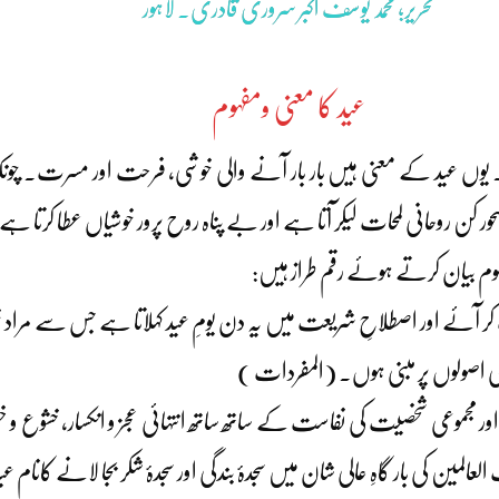
تحریر؛ محمد یوسف اکبر سروری قادری۔ لاہور
عید کا معنی ومفہوم
۔ یوں عید کے معنی ہیں بار بار آنے والی خوشی، فرحت اور مسرت۔ چونکہ
ور کن روحانی لمحات لیکر آتا ہے اور بے پناہ روح پرور خوشیاں عطا کرت
فہوم بیان کرتے ہوئے رقم طراز ہیں:
ٹ کر آئے اور اصطلاحِ شریعت میں یہ دن یومِ عید کہلاتا ہے جس سے مرا
ی اصولوں پر مبنی ہوں۔ (المفردات )
مجموعی شخصیت کی نفاست کے ساتھ ساتھ انتہائی عجز و انکسار، خشوع و 
المین کی بار گاہِ عالی شان میں سجدۂ بندگی اور سجدۂ شکر بجا لانے کانام