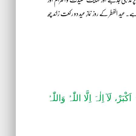
عید الفطر کے روز نمازِ عید دو رکعت زائد چھ
 اَکْبَرْ، لَآ اِلٰہَ اِلَّا اللّٰہُ وَاللّٰہُ