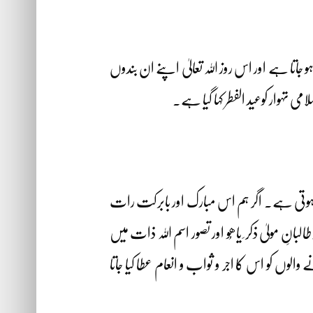
جاتا ہے اور اس روز اللہ تعالیٰ اپنے ان بندوں
تہوار کوعید الفطر کہا گیا ہے۔
ر ہوتی ہے۔ اگر ہم اس مبارک اور بابرکت رات
ِ مولیٰ ذکر ِ یاھُو اور تصور اسم اللہ ذات میں
 کو اس کا اجر و ثواب و انعام عطا کیا جاتا