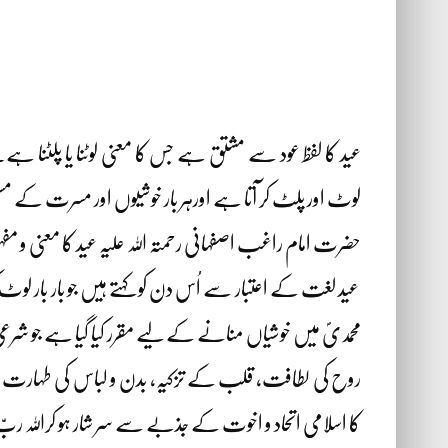
عید کا لفظ عود سے مشتق ہے جس کا معنی لوٹنا یا پلٹنا ہے
لوٹ اور پلٹ کر آتا ہے اورہر بار خوشیوں اور مسرت کے مسح
حضرت امام راغب اصفہانی رحمتہ اللہ علیہ عید کا معنی و م
عید لغت کے اعتبار سے اُس دن کو کہتے ہیں جو بار بار لو
محمدیؐ میں خوشیاں منانے کے لیے مقرر کیا گیا ہے جو شرع
روح کی لطافت، قلب کے تزکیہ، بدن و لباس کی طہارت اور 
کا اسلامی اتحاد و اخوت کے جذبے سے سر شار ہو کراللہ ربّ الع