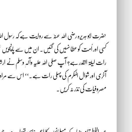
حضرت ابو ہریرہ رضی اللہ عنہٗ سے روایت ہے کہ رسول اللہ
کسی اور اُمت کو عطا نہیں کی گئیں۔ ان میں سے پانچویں خص
رات لیلۃ القدر ہے؟ آپ صلی اللہ علیہ وآلہٖ وسلم نے ار
آخری اور شوال المکرم کی پہلی رات ہے۔‘‘ اس سے مراد عید 
مصروفیات کی نذر نہ کریں۔
عید الفطر تمام دنیا کے مسلمانوں کا اہم مذہبی تہوار ہے جس