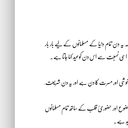
 یہ دن تمام دنیا کے مسلمانوں کے لیے بار بار
ا ہے اسی نسبت سے اس دن کوعید کہا جاتا ہے۔
د خوشی اور مسرت کا دن ہے اور یہ دن شریعت ِ
خضوع اور حضوریٔ قلب کے ساتھ تمام مسلمانوں
 عید ہے۔