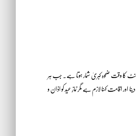
 نصف ( عام طور پر دوپہر 12 بجے کے بعد دس سے پندرہ منٹ کا وقت ضحوہ کبریٰ شمار ہوتا ہے۔ جب ہر
اور اقامت کہنا لازم ہے مگرنمازِ عید کو اذان و