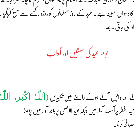
واں مہینہ ہے۔ عید کے روز مسلمانوں کو روزہ رکھنے سے منع کیاگیا ہے۔ 
 ادا کی جاتی ہے۔
یومِ عید کی سنتیں اور آداب
(
اَللّٰہُ اَکْبَر، اَللّٰہُ
وئے اور واپس آتے ہوئے راستے میں تکبیریں
د الفطر پر آہستہ آواز میں جبکہ عید الاضحی پر بلند آواز میں پڑھنا۔
صافحہ کرنا۔