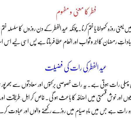
فطر کا معنی و مفہوم
روزہ کھولنا یا ختم کرنا۔ چونکہ عید الفطر کے دن روزوں کا سلسلہ ختم ہو 
تِ رمضان کااجر و ثواب اور انعام عطا فرماتا ہے پس اسی لیے اس اسلامی 
عید الفطر کی رات کی فضیلت
م کی پہلی رات ہوتی ہے۔ یہ رات خصوصی برکتوں اور سعادتوں سے بھرپو
وں اور خوش قسمتی میں اضافہ کا باعث ہو گی۔ خاص کر اہل ِ طریقت اور طالبان
رات ہے جس میں ماہِ صیام میں روزے رکھنے والوں اور عبادت کرنے والوں