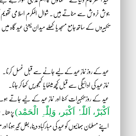
جوش خروش سے مناتے ہیں۔ شوال المکرم اسلامی تقویم کا دس
تکبیروں کے ساتھ جامع مسجد یا کھلے میدان یعنی عید گاہ میں
عید کے روز نمازِ عید کے لیے جانے سے قبل غسل کرنا۔
نمازِ عید کی ادائیگی سے قبل کچھ میٹھا یا کھجوریں کھا کر جانا۔
عید کے روز تکبیرات کہنا اور نمازِ عید کے لیے جاتے ہ
اَکْبَرْ، اَللّٰہُ اَکْبَر، وَلِلّٰہِ الْحَمْد
)
پڑھنا۔ عی
اپنے مسلمان بھائیوں کو عید کی مبارکباد دینا، بغل گیر ہونا اور م