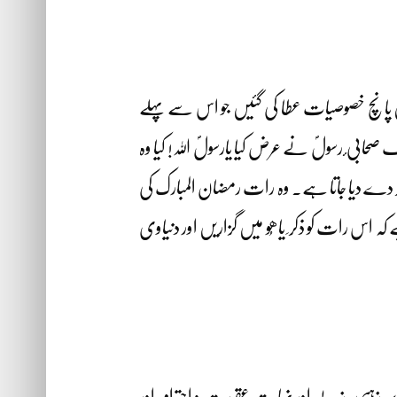
میں پانچ خصوصیات عطا کی گئیں جو اس سے پہلے
بی ٔ رسولؐ نے عرض کیا یارسولؐ اللہ! کیا وہ
اجر دے دیا جاتا ہے۔ وہ رات رمضان المبارک کی
اس رات کو ذکر ِ یاھُو میں گزاریں اور دنیاوی
ے پر مذہبی جذبے اور نہایت عقیدت و احترام اور