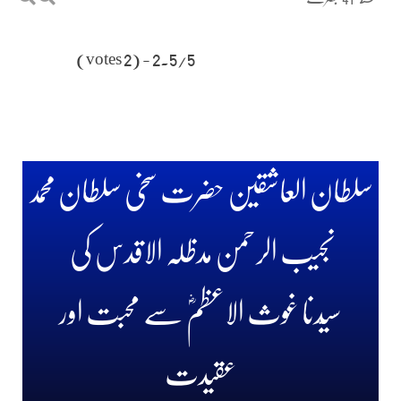
2.5/5 - (2 votes)
سلطان العاشقین حضرت سخی سلطان محمد
نجیب الرحمن مدظلہ الاقدس کی
سیّدنا غوث الاعظمؓ سے محبت اور
عقیدت