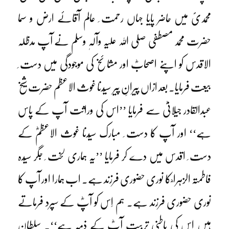
محمدیؐ میں حاضر پایا جہاں رحمت ِ عالم آقائے ارض و سما
حضرت محمد مصطفی صلی اللہ علیہ وآلہٖ وسلم نے آپ مدظلہ
الاقدس کو اپنے اصحابؓ اور مشائخ کی موجودگی میں دست ِ
بیعت فرمایا۔ بعد ازاں پیرانِ پیر سیّدنا غوث الاعظم حضرت شیخ
عبدالقادر جیلانیؓ سے فرمایا ’’اس کی وراثت آپ کے پاس
ہے‘‘ اور آپ کا دست ِ مبارک سیّدنا غوث الاعظمؓ کے
دست ِ اقدس میں دے کر فرمایا ’’یہ ہماری لخت ِ جگر سیّدہ
فاطمتہ الزہرا ؓ کا نوری حضوری فرزند ہے۔ اب ہمارا اور آپ کا
نوری حضوری فرزند ہے۔ ہم اِس کو آپؓ کے سپرد فرماتے
ہیں اس کی باطنی تربیت آپؓ کے ذمہ ہے‘‘۔ سلطان