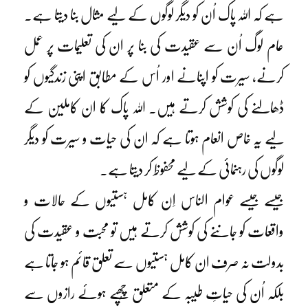
ہے کہ اللہ پاک اُن کو دیگر لوگوں کے لیے مثال بنا دیتا ہے۔
عام لوگ اُن سے عقیدت کی بنا پر ان کی تعلیمات پر عمل
کرنے، سیرت کو اپنانے اور اُس کے مطابق اپنی زندگیوں کو
ڈھالنے کی کوشش کرتے ہیں۔ اللہ پاک کا ان کاملین کے
لیے یہ خاص انعام ہوتا ہے کہ ان کی حیات و سیرت کو دیگر
لوگوں کی رہنمائی کے لیے محفوظ کر دیتا ہے۔
جیسے جیسے عوام الناس اِن کامل ہستیوں کے حالات و
واقعات کو جاننے کی کوشش کرتے ہیں تو محبت و عقیدت کی
بدولت نہ صرف ان کامل ہستیوں سے تعلق قائم ہو جاتا ہے
بلکہ اُن کی حیاتِ طیبہ کے متعلق چُھپے ہوئے رازوں سے