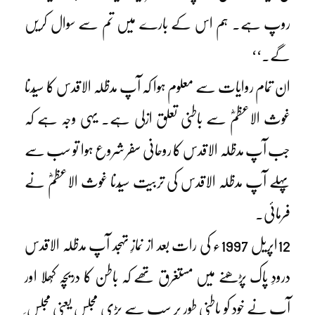
روپ ہے۔ ہم اس کے بارے میں تم سے سوال کریں
گے۔‘‘
ان تمام روایات سے معلوم ہوا کہ آپ مدظلہ الاقدس کا سیّدنا
غوث الاعظمؓ سے باطنی تعلق ازلی ہے۔ یہی وجہ ہے کہ
جب آپ مدظلہ الاقدس کا روحانی سفر شروع ہوا تو سب سے
پہلے آپ مدظلہ الاقدس کی تربیت سیّدنا غوث الاعظمؓ نے
فرمائی۔
12اپریل 1997ء کی رات بعد از نمازِ تہجد آپ مدظلہ الاقدس
درودِ پاک پڑھنے میں مستغرق تھے کہ باطن کا دریچہ کُھلا اور
آپ نے خود کو باطنی طور پر سب سے بڑی مجلس یعنی مجلس ِ