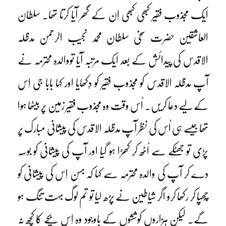
ایک مجذوب فقیر کبھی کبھی اِن کے گھر آیا کرتا تھا۔ سلطان
العاشقین حضرت سخی سلطان محمد نجیب الرحمن مدظلہ
الاقدس کی پیدائش کے بعد ایک مرتبہ آیا تووالدہ محترمہ نے
آپ مدظلہ الاقدس کو مجذوب فقیر کو دِکھایا اور کہا بابا جی اِس
کے لیے دعا کریں۔ اُس وقت وہ مجذوب فقیر زمین پر بیٹھا ہوا
تھا جیسے ہی اُس کی نظر آپ مدظلہ الاقدس کی پیشانی مبارک پر
پڑی تو جھٹکے سے اُٹھ کر کھڑا ہو گیا اور آپ کی پیشانی کو بوسہ
دے کر آپ کی والدہ محترمہ سے کہا کہ بہن اِس کی پیشانی کو
چُھپا کر رکھا کرو اگر شیاطین نے پڑھ لیا تو تم لوگ بہت تنگ ہو
گے۔ لیکن ہزاروں کوششوں کے باوجود وہ اِس بچے کا کچھ نہ