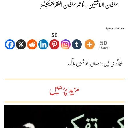
سلطان العاشقین۔ ناشر سلطان الفقر پبلیکیشنز
Spread the love
50
50
Shares
کیٹاگری میں :
سلطان العاشقین بلاگ
مزید پڑھیں