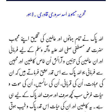
تحریر: میمونہ اسد سروری قادری ۔لاہور
اللہ پاک نے تمام جہانوں اور عالمین کی تخلیق اپنے محبوب
حضرت محمد مصطفی صلی اللہ علیہ وآلہٖ وسلم کے لیے فرمائی
اور ان عالمین کی تزئین و آرائش اُن خاص کاملین اور محبین
سے فرمائی جو اللہ پاک سے اس قدر عشق فرماتے ہیں کہ ان
کی عبادت، اُن کی قربانی، اُن کی سانسیں، اُن کی موت و
حیات غرض سب کچھ صرف اور صرف اللہ پاک کے لیے ہی
ہے۔ یہ کاملین اور ان کی حیات اِس قدر پاک و طیب ہوتی