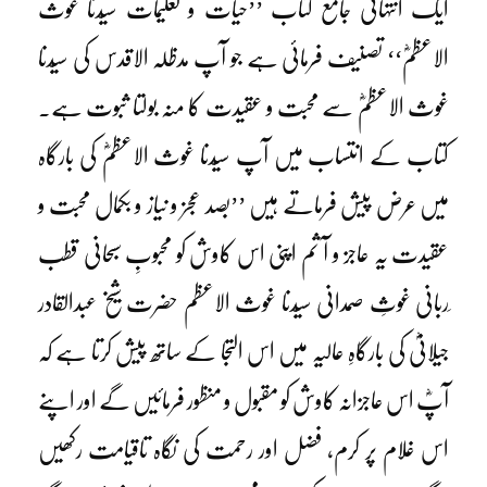
ایک انتہائی جامع کتاب ’’حیات و تعلیمات سیّدنا غوث
الاعظمؓ‘‘ تصنیف فرمائی ہے جو آپ مدظلہ الاقدس کی سیّدنا
غوث الاعظمؓ سے محبت و عقیدت کا منہ بولتا ثبوت ہے۔
کتاب کے انتساب میں آپ سیّدنا غوث الاعظمؓ کی بارگاہ
میں عرض پیش فرماتے ہیں ’’بصد عجز و نیاز و بکمال محبت و
عقیدت یہ عاجز و آ ثم اپنی اس کاوش کو محبوبِ سبحانی قطب
ِربانی غوثِ صمدانی سیّدنا غوث الاعظم حضرت شیخ عبدالقادر
جیلانیؓ کی بارگاہِ عالیہ میں اس التجا کے ساتھ پیش کرتا ہے کہ
آپؓ اس عاجزانہ کاوش کو مقبول و منظور فرمائیں گے اور اپنے
اس غلام پر کرم، فضل اور رحمت کی نگاہ تاقیامت رکھیں