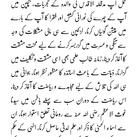
حمل آپ مدظلہ الاقدس کی والدہ کے تجربات، بچپن میں
آپ کے چہرے کی نورانی کشش اور فقرا کا آپ کے بارے
میں پیشن گوئیاں کرنا، لڑکپن سے ہی مالی مشکلات کی وجہ
سے تنگی و عسرت میں گزربسر کرنے کے لیے محنت مشقت
کا آغاز کر دینا، زمانہ طالب علمی بھی اسی مشقت و تکلیف میں
گزارنا، ذہانت کے باعث اساتذہ کا منظورِ نظر ہونا، جوانی میں
ہی اللہ کی تلاش کے لیے مجاہدے و ریاضت کا آغاز کر دینا،
اس ریاضت کے دوران سب سے پہلے باطن میں سیّدنا
غوث الاعظم رضی اللہ عنہٗ سے روحانی تعلق استوار ہونا، ان
سے اسماء الحسنیٰ کا ذکر اور علم لدنیّ حاصل کرنا، انہی کے حکم