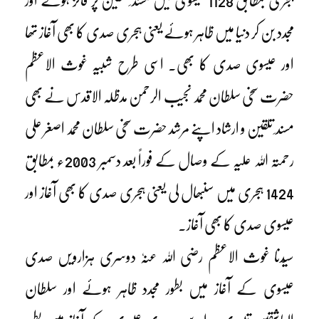
ہجری بمطابق 1128 عیسوی میں مسند ِ تلقین پر فائز ہوئے اور
مجدد بن کر دنیا میں ظاہر ہوئے یعنی ہجری صدی کا بھی آغاز تھا
اور عیسوی صدی کا بھی۔ اسی طرح شبیہ غوث الاعظم
حضرت سخی سلطان محمد نجیب الرحمن مدظلہ الاقدس نے بھی
مسند ِ تلقین و ارشاد اپنے مرشد حضرت سخی سلطان محمد اصغر علی
رحمتہ اللہ علیہ کے وصال کے فوراً بعد دسمبر 2003ء بمطابق
1424 ہجری میں سنبھال لی یعنی ہجری صدی کا بھی آغاز اور
عیسوی صدی کا بھی آغاز۔
سیّدنا غوث الاعظم رضی اللہ عنہٗ دوسری ہزارویں صدی
عیسوی کے آغاز میں بطور مجدد ظاہر ہوئے اور سلطان