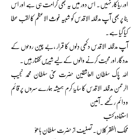
اور ریاکار نہیں۔ اس دور میں یہ بھی کرامت ہی ہے اور اس
بنا پر بھی آپ مدظلہ الاقدس کو شبیہ غوث الاعظم کا لقب عطا
کیا گیا ہے۔
آپ مدظلہ الاقدس دکھی دِلوں کا قرار ،بے چین روحوں کے
مددگار اور محبت کرنے والوں کے لیے شیریں گفتار ہیں۔
اللہ پاک سلطان العاشقین حضرت سخی سلطان محمد نجیب
الرحمن مدظلہ الاقدس کا سایۂ کرم ہمیشہ ہمارے سروں پر قائم
و دائم رکھے ۔آمین
استفادہ کتب
محک الفقر کلاں۔ تصنیف از حضرت سلطان باھوؒ