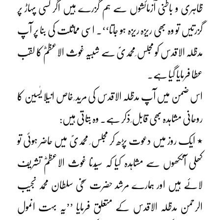
ظاہری و باطنی آزمائشوں سے ہم گزرے ہیں اگر کسی پہاڑ پر
گزرتیں تو وہ بھی ریزہ ریزہ ہو جاتا‘‘۔ اسی مماثلت کی بنا پر آپ
مدظلہ الاقدس کو مجلس ِمحمدیؐ سے شبیہ غوث الاعظمؓ کا لقب
عطا فرمایا گیا ہے۔
اس ضمن میں آپ مدظلہ الاقدس کی مرید ِ خاص انیلا یٰسین کا
روحانی مشاہدہ بھی قابل ِ ذکر ہے۔ وہ بتاتی ہیں:
٭ ایک روز میں دعوت پڑھ کر مجلس ِ محمدیؐ میں حاضر ہوئی تو
کھلی آنکھوں سے مشاہدہ کیا کہ سیّدنا غوث الاعظمؓ تشریف
لائے ہیں اور ہمارے مرشد حضرت سخی سلطان محمد نجیب
الرحمن مدظلہ الاقدس کے متعلق فرمایا ’’یہ بہت انمول