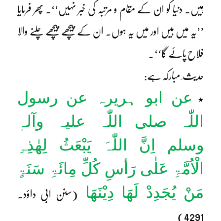
ہیں۔ دنیا کو ان کے مقام و مرتبہ کی خبر نہیں‘‘۔ پھر فرمایا
’’یہ میں ہیں اور میں یہ ہوں۔ ان کے پیچھے پیچھے چلنے والا
فلاح پائے گا‘‘۔
حدیث ِ مبارکہ ہے:
عن ابو ہریرہ عن رسول
٭
اللّٰہ صلی اللّٰہ علیہ وآلہٖ
وسلم اِنَّ اللّٰہَ یَبْعَثُ لِھٰذِہِ
الْاُمَّۃِ عَلٰی رَأسِ کُلِّ مِائَۃِ سَنَۃٍ
مَنْ یُجَدِدْ لَھَا دِیْنَھَا
(سنن ابی داؤد۔
4291)