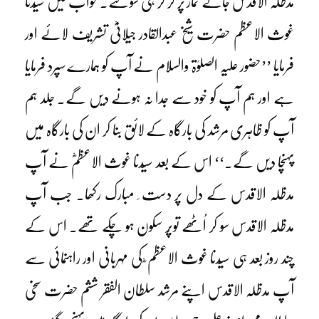
مدظلہ الاقدس جائے نماز پر گر کر ہی سو گئے۔ خواب میں سیّدنا
غوث الاعظم حضرت شیخ عبدالقادر جیلانیؓ تشریف لائے اور
فرمایا ’’حضور علیہ الصلوٰۃ والسلام نے آپ کو ہمارے سپرد فرمایا
ہے اور ہم آپ کو خود سے جدا نہ ہونے دیں گے۔ جلد ہم
آپ کو ظاہری مرشد کی بارگاہ کے لائق بنا کر ان کی بارگاہ میں
پہنچا دیں گے۔‘‘ اس کے بعد سیّدنا غوث الاعظمؓ نے آپ
مدظلہ الاقدس کے دل پر دست ِ مبارک رکھا۔ جب آپ
مدظلہ الاقدس سو کر اُٹھے توپُر سکون ہو چکے تھے۔ اس کے
چند روز بعد ہی سیّدنا غوث الاعظم ؓ کی مہربانی اور راہنمائی سے
آپ مدظلہ الاقدس اپنے مرشد سلطان الفقر ششم حضرت سخی