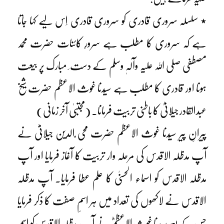
٭ سلسلہ سروری قادری کو سروری قادری اِس لیے کہا جاتا
ہے کہ سروری کا مطلب ہے سرورِ کائنات حضرت محمد
مصطفی صلی اللہ علیہ وآلہٖ وسلم کے دست ِ مبارک پر بیعت
ہونا اور قادری کا مطلب ہے سیّدنا غوث الاعظم حضرت شیخ
عبدالقادر جیلانیؓ کا باطنی تربیت فرمانا۔ (مجتبیٰ آخر زمانی)
پیرانِ پیر سیّدنا غوث الاعظم حضرت محی ّالدین جیلانیؓ نے
آپ مدظلہ الاقدس کی مرحلہ وار تربیت کا آغاز فرمایا اور آپ
مدظلہ الاقدس کو اسماء الحسنیٰ کا علم عطا فرمایا۔ آپ مدظلہ
الاقدس نے لاکھوں کی تعداد میں ہر اسمِ صفت کا ذکر فرمایا
جس کے بعد سیّدنا غوث الاعظمؓ نے آپ مدظلہ الاقدس کو اسمِ