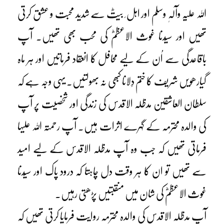
اللہ علیہ وآلہٖ وسلم اور اہل ِ بیتؓ سے شدید محبت و عشق کرتی
تھیں اور سیّدنا غوث الاعظمؓ کی محب بھی تھیں۔ آپ
باقاعدگی سے اُن کے لیے محافل کا انعقاد فرماتیں اور ہر ماہ
گیارھویں شریف کا ختم دِلانا کبھی نہ بھولتیں۔ یہی وجہ ہے کہ
سلطان العاشقین مدظلہ الاقدس کی زندگی اور شخصیت پر آپ
کی والدہ محترمہ کے گہرے اثرات ہیں۔ آپ رحمتہ اللہ علیہا
فرماتی تھیں کہ جب وہ آپ مدظلہ الاقدس کے لیے امید
سے تھیں تو ان کا ہر وقت دل چاہتا کہ درود پاک اور سیّدنا
غوث الاعظمؓ کی شان میں منقبتیں پڑھتی رہیں۔
آپ مدظلہ الاقدس کی والدہ محترمہ روایت فرمایا کرتی تھیں کہ