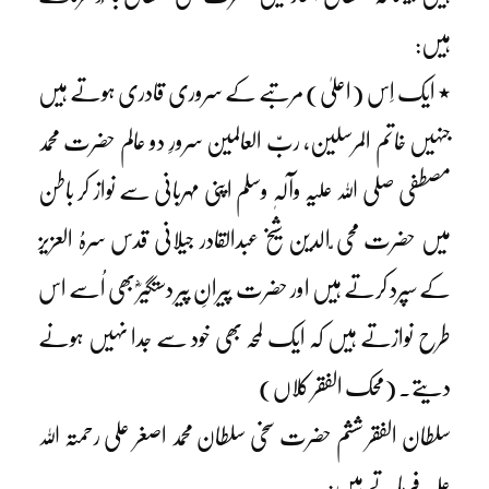
ہیں:
٭ ایک اِس (اعلیٰ) مرتبے کے سروری قادری ہوتے ہیں
جنہیں خاتم المرسلین، ربّ العالمین سرورِ دو عالم حضرت محمد
مصطفی صلی اللہ علیہ وآلہٖ وسلم اپنی مہربانی سے نواز کر باطن
میں حضرت محی ّالدین شیخ عبدالقادر جیلانی قدس سرہُ العزیز
کے سپرد کرتے ہیں اور حضرت پیرانِ پیر دستگیرؓ بھی اُسے اس
طرح نوازتے ہیں کہ ایک لمحہ بھی خود سے جدا نہیں ہونے
دیتے۔ (محک الفقر کلاں)
سلطان الفقر ششم حضرت سخی سلطان محمد اصغر علی رحمتہ اللہ
علیہ فرماتے ہیں: