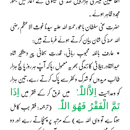
العاشقین تیسری ہزارویں صد ی عیسوی کے آغاز میں بطور
مجدد ظاہر ہوئے۔
حضرت سخی سلطان باھُو رحمتہ اللہ علیہ سیّدنا غوث الاعظم رضی
اللہ عنہٗ کی شان بیان کرتے ہوئے فرماتے ہیں:
٭ عارف باللہ محبوبِ ربانی، قدرتِ سبحانی پیر دستگیر شاہ
عبدالقادر جیلانیؓ کا زندگی بھر یہ معمول رہا کہ آپؓ ہر روز پانچ ہزار
طالب مریدوں کو شرک و کفر سے پاک کرتے رہے، تین ہزار
اِلاَّاللّٰہُ
اِذَا
کو وحدانیت
میں غرق کر کے فقر میں
تَمَّ الْفَقْرُ فَھُوَ اللّٰہ
(ترجمہ: فقر جب کامل
ہوتا ہے تو وہی اللہ ہے) کے مرتبہ پر پہنچاتے رہے اور دو