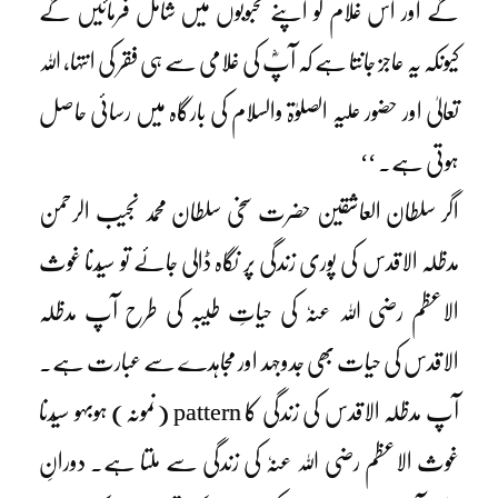
گے اور اس غلام کو اپنے محبوبوں میں شامل فرمائیں گے
کیونکہ یہ عاجز جانتا ہے کہ آپؓ کی غلامی سے ہی فقر کی انتہا، اللہ
تعالیٰ اور حضور علیہ الصلوٰۃ والسلام کی بارگاہ میں رسائی حاصل
ہوتی ہے۔ ‘‘
اگر سلطان العاشقین حضرت سخی سلطان محمد نجیب الرحمن
مدظلہ الاقدس کی پوری زندگی پر نگاہ ڈالی جائے تو سیّدنا غوث
الاعظم رضی اللہ عنہٗ کی حیاتِ طیبہ کی طرح آپ مدظلہ
الاقدس کی حیات بھی جدوجہد اور مجاہدے سے عبارت ہے۔
آپ مدظلہ الاقدس کی زندگی کا pattern (نمونہ) ہوبہو سیّدنا
غوث الاعظم رضی اللہ عنہٗ کی زندگی سے ملتا ہے۔ دورانِ