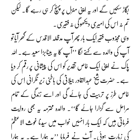
بگاڑ سکیں گے اور یہ اپنی منزل پر پہنچ کر ہی رہے گا۔ لیکن
تم نہ اس کی امیری دیکھو گی نہ فقیری۔
وہی مجذوب فقیر ایک بار پھر آپ مدظلہ الاقدس کے گھر آیا تو
آپ کی والدہ سے کہنے لگا ’’آپ کا یہ بیٹابڑا سعید ہے۔ اللہ
پاک نے اپنی ایک خاص تقدیر کو اس کی پیشانی پر رقم کر دیا
ہے۔ حضرت شیخ عبدالقادر جیلانیؓ کی باطنی زیر نگرانی اِس کی
خاص طرز پر تربیت کی جائے گی اور اسے زندگی کے تمام
مراحل سے گزارا جائے گا‘‘۔ والدہ محترمہ یہ بھی روایت
فرماتی ہیں کہ ایک بار انہیں خواب میں سیّدنا غوث الاعظمؓ
کی زیارت ہوئی۔ آپؓ نے فرمایا ’’یہ ہمارا ہے۔ یہ ہمارا