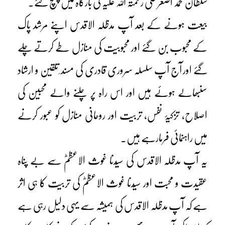
سلطان محمد اصغر علی رحمتہ اللہ علیہ کی بارگاہ میں پہنچ گئے۔
بیعت ہونے کے بعد آپ مدظلہ الاقدس اپنے مرشد پاک
کے محبوب بن گئے اور محبوبیت کی منازل طے کرتے چلے
گئے اور آج آپ سلسلہ سروری قادری کی مسند ِ تلقین و ارشاد
سنبھالے ہوئے ہیں اور اس راہ پر چلنے والے محبین کی
اصلاح، تزکیۂ نفس، تربیت اور روحانی منازل کو عبور کرنے
میں راہنمائی فرمارہے ہیں۔
یہ آپ مدظلہ الاقدس کی سیّدنا غوث الاعظمؓ سے بے پناہ
عقیدت و محبت اور سیّدنا غوث الاعظمؓ کی تربیت کا ہی اثر
ہے کہ آپ مدظلہ الاقدس کی ہمیشہ سے یہی دلیل رہی ہے