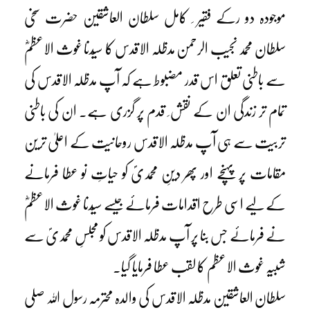
موجودہ دو رکے فقیر ِ کامل سلطان العاشقین حضرت سخی
سلطان محمد نجیب الرحمن مدظلہ الاقدس کا سیّدنا غوث الاعظمؓ
سے باطنی تعلق اس قدر مضبوط ہے کہ آپ مدظلہ الاقدس کی
تمام تر زندگی ان کے نقش ِ قدم پر گزری ہے۔ ان کی باطنی
تربیت سے ہی آپ مدظلہ الاقدس روحانیت کے اعلیٰ ترین
مقامات پر پہنچے اور پھر دینِ محمدیؐ کو حیاتِ نو عطا فرمانے
کے لیے اسی طرح اقدامات فرمائے جیسے سیّدنا غوث الاعظمؓ
نے فرمائے جس بنا پر آپ مدظلہ الاقدس کو مجلسِ محمدیؐ سے
شبیہ غوث الاعظم کا لقب عطا فرمایا گیا۔
سلطان العاشقین مدظلہ الاقدس کی والدہ محترمہ رسول اللہ صلی