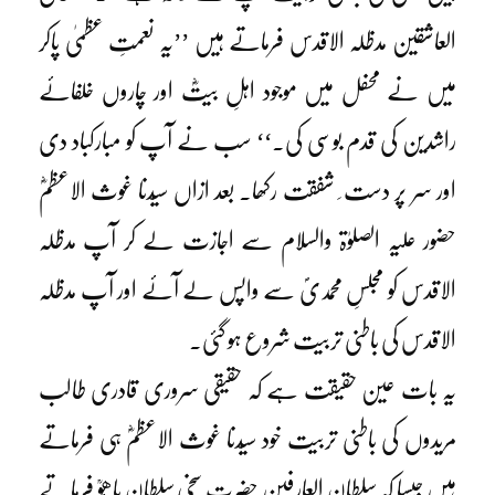
العاشقین مدظلہ الاقدس فرماتے ہیں ’’یہ نعمتِ عظمیٰ پاکر
میں نے محفل میں موجود اہلِ بیتؓ اور چاروں خلفائے
راشدین کی قدم بوسی کی۔‘‘ سب نے آپ کو مبارکباد دی
اور سر پر دست ِ شفقت رکھا۔ بعد ازاں سیّدنا غوث الاعظمؓ
حضور علیہ الصلوٰۃ والسلام سے اجازت لے کر آپ مدظلہ
الاقدس کو مجلسِ محمدیؐ سے واپس لے آئے اور آپ مدظلہ
الاقدس کی باطنی تربیت شروع ہو گئی۔
یہ بات عین حقیقت ہے کہ حقیقی سروری قادری طالب
مریدوں کی باطنی تربیت خود سیّدنا غوث الاعظمؓ ہی فرماتے
ہیں جیسا کہ سلطان العارفین حضرت سخی سلطان باھُوؒ فرماتے