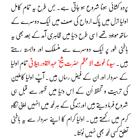
پردہ کشائی ہونا شروع ہو جاتی ہے۔ جس طرح یہ تمام کامل
اولیا ازل میں پاک ارواح کی صف میں ایک دوسرے کے
ساتھ موجود تھے اسی طرح دنیا میں ظاہری آمد کے بعد بھی یہ
باطنی طور پر ایک دوسرے سے منسلک اور وابستہ رہتے
ہیں۔
سیّدنا غوث الاعظم حضرت شیخ عبدالقادر جیلانیؓ
تمام اولیا
کے سردار اور ان کے فیض رساں ہیں۔ آپؓ اولیا کاملین
کی تربیت و تحفظ اُن کے اِس دنیا میں ظہور سے قبل ہی
شروع فرما دیتے ہیں اور زندگی کے ہر لمحہ میں انہیں اپنی نگاہِ
کرم میں رکھتے ہیں۔ اولیا کرام کا اپنے سردار سے یہ باطنی
تعلق کسی لمحہ بھی نہیں ٹوٹتا۔