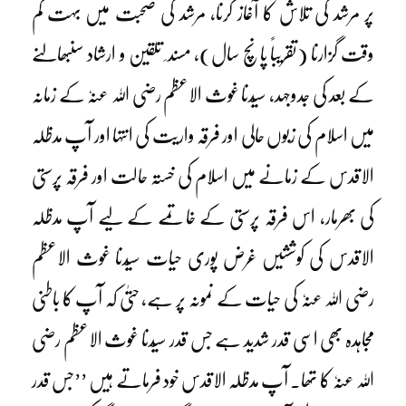
پر مرشد کی تلاش کا آغاز کرنا، مرشد کی صحبت میں بہت کم
وقت گزارنا (تقریباً پانچ سال)، مسند ِ تلقین و ارشاد سنبھالنے
کے بعد کی جدوجہد، سیّدنا غوث الاعظم رضی اللہ عنہٗ کے زمانہ
میں اسلام کی زبوں حالی اور فرقہ واریت کی انتہا اور آپ مدظلہ
الاقدس کے زمانے میں اسلام کی خستہ حالت اور فرقہ پرستی
کی بھرمار، اس فرقہ پرستی کے خاتمے کے لیے آپ مدظلہ
الاقدس کی کوششیں غرض پوری حیات سیّدنا غوث الاعظم
رضی اللہ عنہٗ کی حیات کے نمونہ پر ہے، حتیٰ کہ آپ کا باطنی
مجاہدہ بھی اسی قدر شدید ہے جس قدر سیّدنا غوث الاعظم رضی
اللہ عنہٗ کا تھا۔ آپ مدظلہ الاقدس خود فرماتے ہیں ’’جس قدر