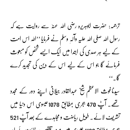
ترجمہ: حضرت ابوہریرہ رضی اللہ عنہٗ سے روایت ہے کہ
رسول اللہ صلی اللہ علیہ وآلہٖ وسلم نے فرمایا ’’اللہ اس امت
کے لیے ہر صدی کی ابتدا میں ایک ایسے شخص کو مبعوث
فرمائے گا جو اس کے لیے اس کے دین کی تجدید کرے
گا۔‘‘
سیّدناغوث الاعظم شیخ عبدالقادر جیلانیؓ اپنے دور کے مجدد
تھے۔ آپؓ 470 ہجری بمطابق 1078عیسوی اس دنیا میں
تشریف لائے۔ طویل ریاضت و مجاہدے کے بعد آپؓ 521