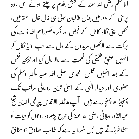
الاعظم رضی اللہ عنہٗ کے نقش ِ قدم پر چلتے ہوئے اس مادہ
پرستی کے دور میں جہاں طالبانِ مولیٰ ہی خال خال ملتے ہیں،
محض اپنی نگاہِ کامل کے فیض اور ذکر و تصور اسمِ اللہ ذات کی
برکت سے لاکھوں مریدوں کے دل سے حب ِ دنیا نکال کر
انہیں عشقِ حقیقی کی نعمت سے مالا مال کیا اور تزکیہ نفس
کے بعد انہیں مجلس ِ محمدی صلی اللہ علیہ وآلہٖ وسلم کی
حضوری اور دیدارِ الٰہی کے اعلیٰ ترین روحانی مراتب تک
پہنچایا اور پہنچا رہے ہیں۔ آپ مدظلہ الاقدس پیر محی الدین شیخ
عبدالقادر جیلانی رضی اللہ عنہٗ کی طرح پژمردہ روحوں کو حیاتِ نو
عطا فرماتے ہیں بس شرط یہ ہے کہ طالب صادق ہو منافق