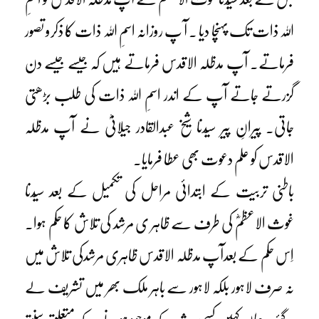
اللہ ذات تک پہنچا دیا ۔ آ پ روزانہ اسمِ اللہ ذات کا ذکرو تصور
فرماتے۔ آپ مدظلہ الاقدس فرماتے ہیں کہ جیسے جیسے دن
گزرتے جاتے آپ کے اندر اسمِ اللہ ذات کی طلب بڑھتی
جاتی۔ پیرانِ پیر سیّدنا شیخ عبدالقادر جیلانیؓ نے آپ مدظلہ
الاقدس کو علم دعوت بھی عطا فرمایا۔
باطنی تربیت کے ابتدائی مراحل کی تکمیل کے بعد سیّدنا
غوث الاعظمؓ کی طرف سے ظاہر ی مرشد کی تلاش کا حکم ہوا۔
اِس حکم کے بعدآپ مدظلہ الاقدس ظاہری مرشدکی تلاش میں
نہ صرف لاہور بلکہ لاہور سے باہر ملک بھر میں تشریف لے