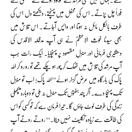
گئے۔ جہاں کہیں کسی مرشد کے موجود ہونے کے متعلق سنتے
فوراً چل پڑتے۔ اس کی محفل میں پہنچتے، دیکھتے دل اس کی
طرف بالکل مائل نہ ہوتا اور واپس آجاتے۔ اس تلاش میں
بھی سیّدنا غوث الاعظمؓ نے ہی آپ مدظلہ الاقدس کی
دستگیری فرمائی اور منزلِ مقصود پر پہنچایا۔ ایک رات جب
آپ مرشد کی تلاش میں تھک کر چور ہو چکے تھے تو رو رو کر اللہ
پاک کی بارگاہ میں عرض گزار ہوئے’’اللہ پاک! اب تو منزل
تک پہنچا دے۔ اگر چند ہفتوں تک منزل نہ ملی تو دوبارہ پچھلی
زندگی کی طرف لوٹ جاؤں گا۔ تیرا فرمان ہے کہ تو کسی کو اس
کی طاقت سے زیادہ تکلیف نہیں دیتا۔‘‘ روتے روتے آپ