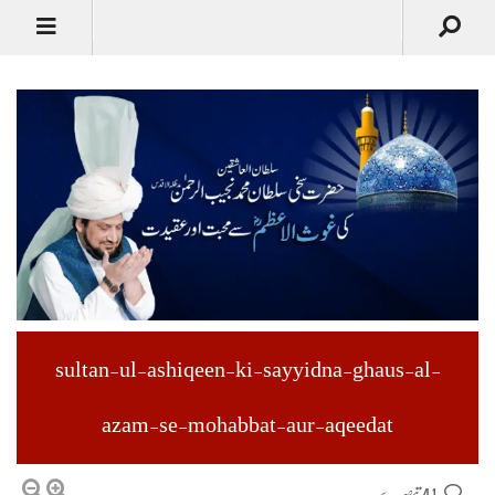
sultan-ul-ashiqeen-ki-sayyidna-ghaus-al-
azam-se-mohabbat-aur-aqeedat
41 تبصرے