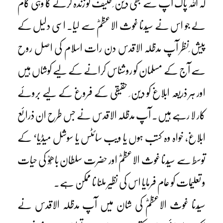
کہ اللہ پاک آپ سے بھی دین ِ حنیف کو زندہ کرنے کا وہی کام
لے جو اس نے سیّدنا غوث الاعظمؓ سے لیا۔ اسی دلیل کے
پیش ِنظر آپ مدظلہ الاقدس دن رات اسلام کی اصل روح
سے آج کے مسلمان کو روشناس کرانے کے لیے کوشاں ہیں
اور ہر ذریعہ ابلاغ کو دین ِ حقیقی کے فروغ کے لیے بروئے
کار لا رہے ہیں۔ آپ مدظلہ الاقدس نے جس طرح ان ذرائع
ابلاغ، خواہ وہ کتب ہوں یا ویب سائٹس یا سوشل میڈیا‘ کے
توسط سے سیّدنا غوث الاعظمؓ اور حضرت سلطان باھُوؒ کی حیات
و تعلیمات کو عام فرمایا اس کی نظیر ملنا نا ممکن ہے۔
سیّدنا غوث الاعظمؓ کی شان میں آپ مدظلہ الاقدس نے