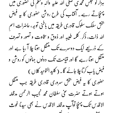
ہزار کو مجلسِ محمدی صلی اللہ علیہ وآلہٖ وسلم کی حضوری میں
پہنچاتے رہے۔ آفتاب کی طرح روشن حضوری کا یہ فیض
بخش سلک سلوک قادری طریقہ میں باطنی توجہ، حاضراتِ اسمِ
اللہ ذات، ذکر ِ کلمہ طیبہ اور ذوق و سخاوت و تصور و تصرف
کے ذریعے ایک دوسرے تک منتقل ہوتا چلا آ رہا ہے اور
منتقل ہوتا رہے گا اور قیامت تک دونوں جہانوں کو روشن و
فیض یاب کرتا چلا جائے گا۔ (کلید التوحید کلاں)
حضوری کا یہ فیض بخش سروری قادری طریقہ جب منتقل
ہوتے ہوتے حضرت سخی سلطان محمد نجیب الرحمن مدظلہ
الاقدس تک پہنچا توآپ مدظلہ الاقدس نے بھی سیّدنا غوث