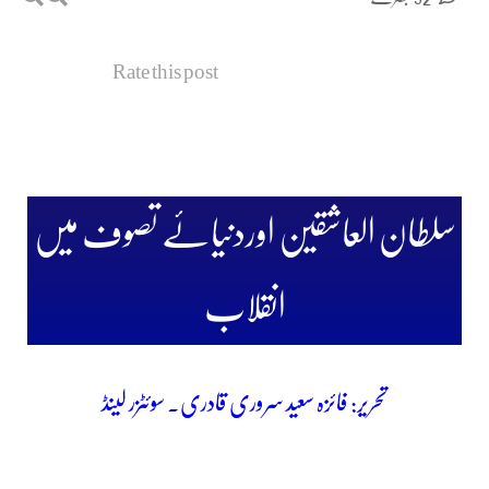
Rate this post
سلطان العاشقین اوردنیائے تصوف میں
انقلاب
تحریر: فائزہ سعید سروری قادری۔ سوئٹزر لینڈ