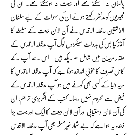
پاکستان نہ آ سکتے تھے اور بیعت نہ ہوسکتے تھے۔ ان کی
مجبوریوں کو مدنظر رکھتے ہوئے ان کی سہولت کے لیے سلطان
العاشقین مدظلہ الاقدس نے آن لائن بیعت کے سلسلے کا
آغاز کیا جس کی بدولت سینکڑوں لوگ آپ مدظلہ الاقدس کے
حلقہ ٔ مریدین میں شامل ہو چکے ہیں۔ اس سے آپ کے
کامل تصرف کا بخوبی اندازہ ہوتا ہے کہ آپ مدظلہ الاقدس کا
مرید دنیا کے کسی بھی کونے میں ہو آپ مدظلہ الاقدس کے
فیض سے محروم نہیں رہتا۔ کتب کے انگریزی تراجم، ان
کی آن لائن دستیابی اور آن لائن بیعت کا ایک اور بہت بڑا
فائدہ یہ ہوا ہے کہ بے شمار غیرمسلم بھی آپ مدظلہ الاقدس