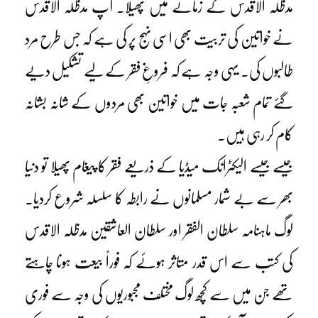
مدظلہ الاقدس کے زمانے میں پھیلا۔ آپ مدظلہ الاقدس
نے خواتین کی تربیت بھی اسی نہج پر کی ہے کہ جس طرح مرد
طالبوں کی۔ یہی وجہ ہے کہ فروغِ فقر کے لیے تشکیل دیے
گئے تمام شعبہ جات میں خواتین بھی مردوں کے شانہ بشانہ
کام کر رہی ہیں۔
جیسے جیسے الیکٹرانک میڈیا کے ذریعے فقر کا پیغام پھیلا تو دنیا
بھر سے بے شمار مسلمانوں نے رابطہ کا سلسلہ شروع کردیا۔
لوگ ماہنامہ سلطان الفقر اور سلطان العاشقین مدظلہ الاقدس
کی کتب سے اس قدر متاثر ہوئے کہ فوراً بیعت ہونا چاہتے
تھے جن میں سے کچھ لوگ مختلف مجبوریوں کی وجہ سے فوری