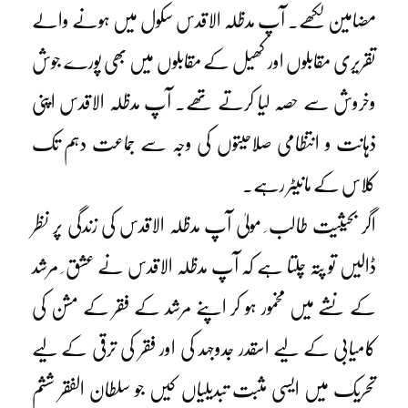
مضامین لکھے۔ آپ مدظلہ الاقدس سکول میں ہونے والے
تقریری مقابلوں اور کھیل کے مقابلوں میں بھی پورے جوش
وخروش سے حصہ لیا کرتے تھے۔ آپ مدظلہ الاقدس اپنی
ذہانت و انتظامی صلاحیتوں کی وجہ سے جماعت دہم تک
کلاس کے مانیٹر رہے۔
اگر بحیثیت طالب ِ مولیٰ آپ مدظلہ الاقدس کی زندگی پر نظر
ڈالیں تو پتہ چلتا ہے کہ آپ مدظلہ الاقدس نے عشق ِ مرشد
کے نشے میں مخمور ہو کر اپنے مرشد کے فقر کے مشن کی
کامیابی کے لیے اسقدر جدوجہد کی اور فقر کی ترقی کے لیے
تحریک میں ایسی مثبت تبدیلیاں کیں جو سلطان الفقر ششم