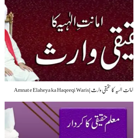
امانتِ الٰہیہ کا حقیقی وارث |Amnat e Elaheya ka Haqeeqi Waris