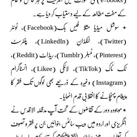
کے مفت مطالعہ کے لیے دستیاب کر دیا ہے۔
٭ سوشل میڈیا مثلا فیس بک(Facebook)، ٹوئٹر
(Twitter)، لنکڈان (LinkedIn)، پنٹرسٹ
(Pinterest)، ٹمبلر (Tumblr)، ریڈاٹ (Reddit)،
ٹک ٹاک (TikTok)، لائکی (Likee)، انسٹاگرام
(Instagram) وغیرہ کے ذریعے بھی لوگوں تک فقر کا
پیغام پہنچانے کا انقلابی قدم اٹھایا۔
٭ موجودہ دور کے تقاضوں کے تحت آپ مدظلہ الاقدس نے
انگریزی اور اردو میں ویب سائٹس بنوائیں جن پر فقر و تصوف