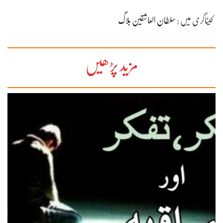
کیٹاگری میں :
سلطان العاشقین بلاگ
مزید پڑھیں