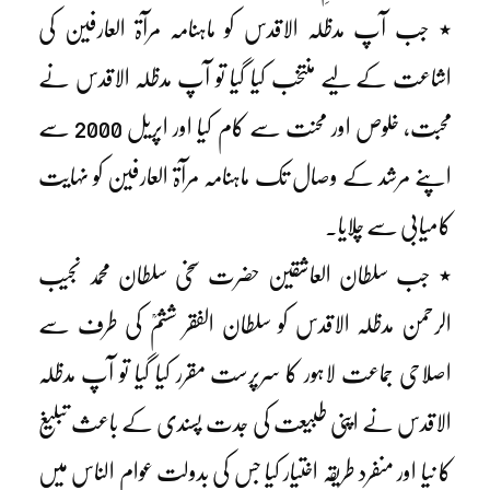
٭ جب آپ مدظلہ الاقدس کو ماہنامہ مرآۃ العارفین کی
اشاعت کے لیے منتخب کیا گیا تو آپ مدظلہ الاقدس نے
محبت، خلوص اور محنت سے کام کیا اور اپریل 2000 سے
اپنے مرشد کے وصال تک ماہنامہ مرآۃ العارفین کو نہایت
کامیابی سے چلایا۔
٭ جب سلطان العاشقین حضرت سخی سلطان محمد نجیب
الرحمن مدظلہ الاقدس کو سلطان الفقر ششمؒ کی طرف سے
اصلاحی جماعت لاہور کا سرپرست مقرر کیا گیا تو آپ مدظلہ
الاقدس نے اپنی طبیعت کی جدت پسندی کے باعث تبلیغ
کا نیا اور منفرد طریقہ اختیار کیا جس کی بدولت عوام الناس میں