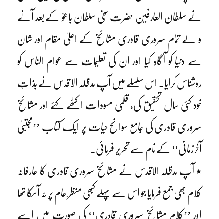
نے سلطان العارفین حضرت سخی سلطان باھوؒ کے بعد آنے
والے تمام سروری قادری مشائخ کے اعلیٰ مقام اور شان
سے دنیا کو آگاہ کیا اور ان کی تعلیمات سے عوام الناس کو
روشناس کرایا۔ اس سلسلے میں آپ مدظلہ الاقدس نے بذاتِ
خود کئی سال تحقیق کی، قلمی مسودات اکٹھے کئے اور مشائخ
سروری قادری کی جامع سوانح حیات پر ایک کتاب ’’مجتبیٰ
آخرزمانی‘‘ کے نام سے تحریر فرمائی۔
٭ آپ مدظلہ الاقدس نے مشائخ سروری قادری کا عارفانہ
کلام بھی جمع فرمایا جو اس سے پہلے کبھی منظر ِ عام پر نہ آسکا تھا
اور ’’کلام مشائخ سروری قادری‘‘ کی صورت میں اسے