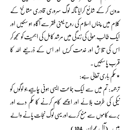
مدون کر کے شائع کرایا تاکہ لوگ سروری قادری مشائخ کے
کلام میں پنہاں اسلام کی روح یعنی فقر سے آگاہ ہو سکیں اور
ایک طالب ِ مولیٰ کی زندگی میں مرشد کامل کی اہمیت کو سمجھ کر
اس کی تلاش اور خدمت کریں اور اس کے ذریعے اللہ کا
قرب پا سکیں۔
٭ حکم ِ باری تعالیٰ ہے:
ترجمہ: تم میں سے ایک جماعت ایسی ہونی چاہیے جو لوگوں کو
نیکی کی طرف بلائے اور اچھے کام کرنے کا حکم دے اور
برے کاموں سے منع کرے اور یہی لوگ نجات پانے والے
ہیں۔ (آلِ عمران۔104)