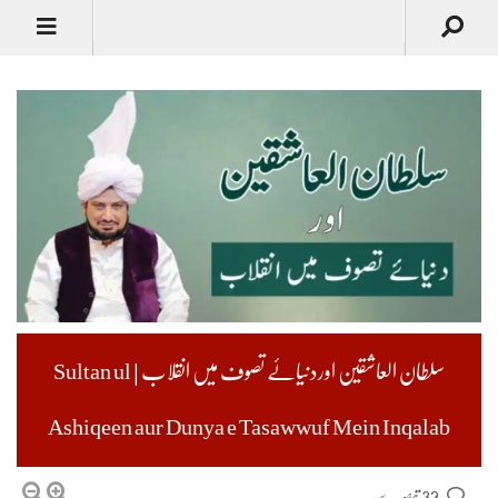
سلطان العاشقین اوردنیائے تصوف میں انقلاب | Sultan ul
Ashiqeen aur Dunya e Tasawwuf Mein Inqalab
32 تبصرے