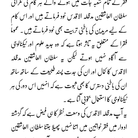
فقر کے تمام شعبہ جات میں ہونے والے ہر کام کی نگرانی
سلطان العاشقین مدظلہ الاقدس خود فرماتے ہیں اور اس کام
کے لیے مریدین کی باطنی تربیت بھی خود فرماتے ہیں۔ عموماً
فقرا کے متعلق یہ تاثر ہوتا ہے کہ وہ جدید علوم اور ٹیکنالوجی
سے آگاہ نہیں ہوتے لیکن یہ سلطان العاشقین مدظلہ
الاقدس کا کمال اور ان کی جدت پسند طبیعت کے ساتھ ساتھ
ان کی باطنی دسترس کا بھی ثبوت ہے کہ انہیں اس دور کی ہر
ٹیکنالوجی کا استعمال بخوبی آتا ہے۔
یہ آپ مدظلہ الاقدس کی وسعت ِ نظر کا ہی فیض ہے کہ گزشتہ
ادوار میں فقر خواتین میں اتنا نہیں پھیلا جتنا سلطان العاشقین