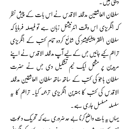
دیتی ہیں۔
سلطان العاشقین مدظلہ الاقدس نے اس بات کے پیشِ نظر
کہ انگریزی اس وقت انٹرنیشنل زبان ہے تو فیصلہ فرمایا کہ
سلطان الفقر پبلیکیشنز کی شائع کردہ تمام کتب کے انگریزی
تراجم کیے جائیں جس کے لیے آپ مدظلہ الاقدس نے اپنے
مریدین پر مشتمل ایک ٹیم تشکیل دی جس نے حضرت
سلطان باھُوؒ کی کتب کے ساتھ ساتھ سلطان العاشقین مدظلہ
الاقدس کی کتب کا بہترین انگریزی ترجمہ کیا۔ تراجم کا یہ
سلسلہ مسلسل جاری ہے۔
یہاں یہ بات واضح کرنا بے حد ضروری ہے کہ تحریک دعوتِ