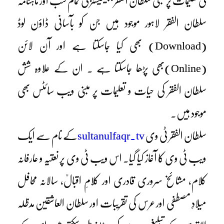
کی تعلیمات پر مبنی سلطان الفقر پبلیکیشنز کی تمام کتب اور ماہنامہ
سلطان الفقر لاہور موجود ہیں جن کو بآسانی ڈاؤن لوڈ
(Download) بھی کیا جاسکتا ہے اور آن لائن
(Online)بھی پڑھا جاسکتا ہے ۔ ان کے علاوہ شش
سلطان الفقر کی حیات و تعلیمات پر مبنی ویب سائٹس بھی
موجود ہیں۔
سلطان الفقر ٹی وی
sultanulfaqr.tv
کے نام سے ایک
ویب ٹی وی کا آغاز کیا گیا۔ اس ویب ٹی وی پر نعتیہ و عارفانہ
کلام، مشائخ سروری قادری اور کلامِ اقبالؒ، سالانہ محافل
میلادِ مصطفی اور عرس کی تقریبات اور سلطان العاشقین مدظلہ