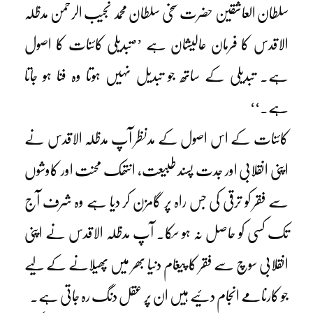
سلطان العاشقین حضرت سخی سلطان محمد نجیب الرحمن مدظلہ
الاقدس کا فرمان عالیشان ہے ’’تبدیلی کائنات کا اصول
ہے۔ تبدیلی کے ساتھ جو تبدیل نہیں ہوتا وہ فنا ہو جاتا
ہے۔‘‘
کائنات کے اس اصول کے مدنظر آپ مدظلہ الاقدس نے
اپنی انقلابی اور جدت پسند طبیعت، انتھک محنت اور کاوشوں
سے فقر کو ترقی کی جس راہ پر گامزن کر دیا ہے وہ شرف آج
تک کسی کو حاصل نہ ہو سکا۔ آپ مدظلہ الاقدس نے اپنی
انقلابی سوچ سے فقر کا پیغام دنیا بھر میں پھیلانے کے لیے
جو کارنامے انجام دئیے ہیں ان پر عقل دنگ رہ جاتی ہے۔