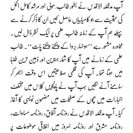
آپ مدظلہ الاقدس نے بطور طالب ِ مولیٰ اور مرشد کامل اکمل
کی حیثیت سے جو کامیابیاں حاصل کیں ان کا ذکر کرنے سے
پہلے ہم آپ کے زمانہ طالب ِ علمی پر ایک نظر ڈال لیں۔
محاورہ مشہور ہے ’’ہونہار بروا کے چکنے چکنے پات‘‘۔ طالب
علمی کے زمانے میں آپ کا شمار بہترین اور ذہین ترین طلبا
میں ہوتا تھا۔ آپ کی قلمی صلاحیتیں اس وقت ابھر کر
سامنے آنے لگیں جب آپ نے پانچویں کلاس میں مختلف
اخبارات میں بچوں کے صفحات میں مضمون نویسی کا آغاز
کیا۔ آپ مدظلہ الاقدس نے روزنامہ آفاق، روزنامہ مساوات،
روزنامہ مشرق اور روزنامہ امروز میں اخلاقی موضوعات پر