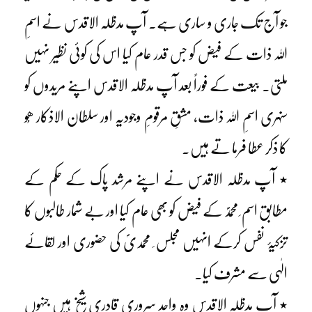
جو آج تک جاری و ساری ہے۔ آپ مدظلہ الاقدس نے اسمِ
اللہ ذات کے فیض کو جس قدر عام کیا اس کی کوئی نظیر نہیں
ملتی۔ بیعت کے فوراً بعد آپ مدظلہ الاقدس اپنے مریدوں کو
سنہری اسمِ اللہ ذات، مشقِ مرقومِ وجودیہ اور سلطان الاذکار ھُو
کا ذکر عطا فرما تے ہیں۔
٭ آپ مدظلہ الاقدس نے اپنے مرشد پاک کے حکم کے
مطابق اسم ِ محمدؐ کے فیض کو بھی عام کیا اور بے شمار طالبوں کا
تزکیۂ نفس کرکے انہیں مجلس ِ محمدیؐ کی حضوری اور لقائے
الٰہی سے مشرف کیا۔
٭ آپ مدظلہ الاقدس وہ واحد سروری قادری شیخ ہیں جنہوں