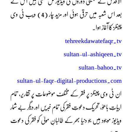
الاقدس کے تبلیغی دوروں کی ویڈیوز مل سکتی ہیں اس کے
بعد اس شعبہ میں ترقی ہوئی اور مزید چار (4) ویب ٹی وی
چینلز کا آغاز ہوا۔
tehreekdawatefaqr.tv
sultan-ul-ashiqeen.tv
sultan-bahoo.tv
sultan-ul-faqr-digital-productions.com
ان ٹی وی چینلز پر فقر کے مختلف موضوعات پر تقاریر، تمام
ابیاتِ باھوؒ، تحریک دعوتِ فقر کی تمام خبریں اور دیگر بے شمار
ویڈیوز موجود ہیں جو دنیا بھر کے طالبانِ مولیٰ کو فقر کی دعوت