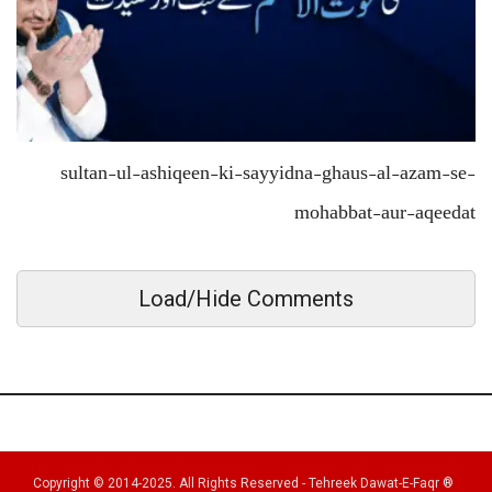
sultan-ul-ashiqeen-ki-sayyidna-ghaus-al-azam-se-
mohabbat-aur-aqeedat
Load/Hide Comments
Copyright © 2014-2025. All Rights Reserved - Tehreek Dawat-E-Faqr ®