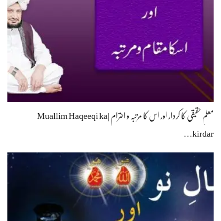
معلمِ حقیقی کا کردار اور اس کا مرتبہ و احترام |Muallim Haqeeqi ka
kirdar…