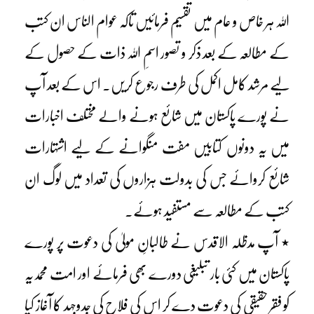
اللہ ہر خاص و عام میں تقسیم فرمائیں تاکہ عوام الناس ان کتب
کے مطالعہ کے بعد ذکر و تصور اسمِ اللہ ذات کے حصول کے
لیے مرشد کامل اکمل کی طرف رجوع کریں۔ اس کے بعد آپ
نے پورے پاکستان میں شائع ہونے والے مختلف اخبارات
میں یہ دونوں کتابیں مفت منگوانے کے لیے اشتہارات
شائع کروائے جس کی بدولت ہزاروں کی تعداد میں لوگ ان
کتب کے مطالعہ سے مستفید ہوئے۔
٭ آپ مدظلہ الاقدس نے طالبانِ مولیٰ کی دعوت پر پورے
پاکستان میں کئی بار تبلیغی دورے بھی فرمائے اور امت محمدیہ
کو فقر حقیقی کی دعوت دے کر اس کی فلاح کی جدوجہد کا آغاز کیا