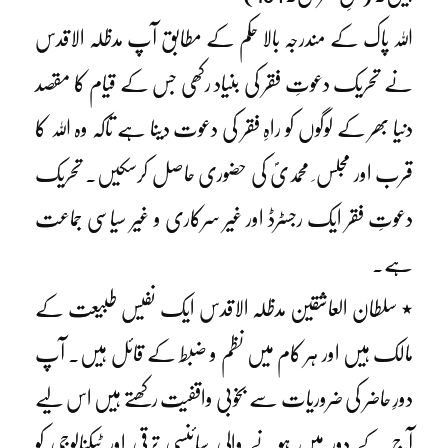
اللہ پاک کے مندرجہ بالا حکم کے مطابق آپ مدظلہ الاقدس
نے تحریک دعوتِ فقر کی بنیاد رکھی جس کے قیام کا مقصد
دنیا بھر کے لوگوں کو راہِ فقر کی دعوت دینا ہے تاکہ وہ اللہ کا
قرب اور مجلس ِ محمدیؐ کی حضوری حاصل کرسکیں۔ تحریک
دعوتِ فقر ایک رجسٹرڈ اور غیر سرکاری و غیر سیاسی جماعت
ہے۔
٭ سلطان العاشقین مدظلہ الاقدس ایک نفیس طبیعت کے
مالک ہیں اور ہر کام میں نظم و ضبط کے قائل ہیں۔ آپ
دورِ حاضر کی ضروریات سے بخوبی واقفیت رکھتے ہیں اس لیے
آج کے دور میں ہونے والی سائنسی ترقی اور ٹیکنالوجی کو