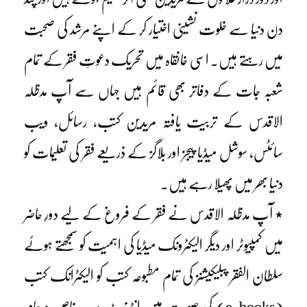
دن دنیا سے خلوت نشینی اختیار کر کے اپنے مرشد کی صحبت
میں رہتے ہیں۔ اسی خانقاہ میں تحریک دعوتِ فقر کے تمام
شعبہ جات کے دفاتر بھی قائم ہیں جہاں سے آپ مدظلہ
الاقدس کے تربیت یافتہ مریدین کتب، رسائل، ویب
سائٹس، سوشل میڈیا پیجز اور بلاگز کے ذریعے فقر کی تعلیمات کو
دنیا بھر میں پھیلا رہے ہیں۔
٭ آپ مدظلہ الاقدس نے فقر کے فروغ کے لیے دورِ حاضر
میں کمپیوٹر اور دیگر الیکٹرونک میڈیا کی اہمیت کو سمجھتے ہوئے
سلطان الفقر پبلیکیشنز کی تمام مطبوعہ کتب کو الیکٹرانک کتب
(e-books) کی صورت میں انٹرنیٹ پر ہر خاص و عام