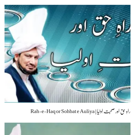
راہِ حق اور صحبت ِاولیا | Rah-e-Haq or Sohbat e Auliya