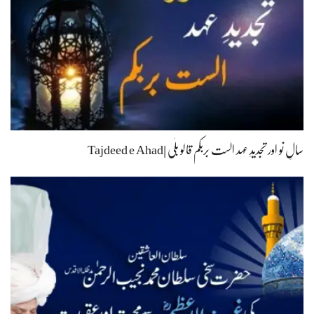
سالِ نو اور تجدیدِ عہد الست بربکم قالو بلٰی |Tajdeed e Ahad