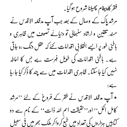
فقر کا پیغام پھیلنا شروع ہو گیا۔
مرشد پاک کے وصال کے بعد جب آپ مدظلہ الاقدس نے
مسند ِ تلقین و ارشاد سنبھالی تو دنیائے تصوف میں ظاہری و
باطنی طور پر ایسے انقلابی اقدامات کئے کہ عقل دنگ رہ جاتی
ہے۔ باطنی اقدامات کی طویل فہرست ہے جس کا احاطہ
نہیں کیا جا سکتا۔ ظاہری اقدامات میں سے چند کا ذکر کیا جا رہا
ہے:
٭ آپ مدظلہ الاقدس نے فقر کے فروغ کے لئے ’’مرشد
کامل اکمل‘‘ اور’’حقیقت اسمِ اللہ ذات‘‘ کے نام سے دو
کتابیں ہزاروں کی تعداد میں طبع کروا کر ملک بھر میں فی سبیل