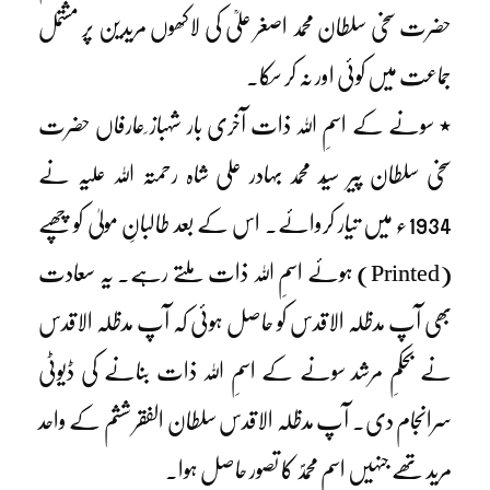
حضرت سخی سلطان محمد اصغر علیؒ کی لاکھوں مریدین پر مشتمل
جماعت میں کوئی اور نہ کر سکا۔
٭ سونے کے اسمِ اللہ ذات آخری بار شہباز ِعارفاں حضرت
سخی سلطان پیر سیّد محمد بہادر علی شاہ رحمتہ اللہ علیہ نے
1934ء میں تیار کروائے۔ اس کے بعد طالبانِ مولیٰ کو چھپے
(Printed) ہوئے اسمِ اللہ ذات ملتے رہے۔ یہ سعادت
بھی آپ مدظلہ الاقدس کو حاصل ہوئی کہ آپ مدظلہ الاقدس
نے بحکمِ مرشد سونے کے اسمِ اللہ ذات بنانے کی ڈیوٹی
سرانجام دی۔ آپ مدظلہ الاقدس سلطان الفقر ششم کے واحد
مرید تھے جنہیں اسمِ محمدؐ کا تصور حاصل ہوا۔