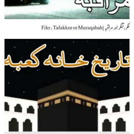
فِکر،تفکّر اور مراقبہ |Fikr , Tafakkur or Muraqabah