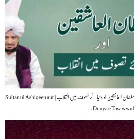
سلطان العاشقین اوردنیائے تصوف میں انقلاب | Sultan ul Ashiqeen aur
Dunya e Tasawwuf…