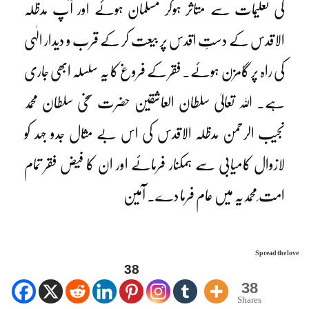
کی تعلیمات سے متاثر ہوکر مسلمان ہوئے اور آپ مدظلہ
الاقدس کے دستِ اقدس پر بیعت کر کے قرب و دیدار الٰہی
کی راہ پر گامزن ہوئے۔ فقر کے فروغ کا یہ سلسلہ ابھی جاری
ہے۔ اللہ تعالیٰ سلطان العاشقین حضرت سخی سلطان محمد
نجیب الرحمن مدظلہ الاقدس کی اس بے مثال جدو جہد کو
لازوال کامیابی سے ہمکنار فرمائے اور ان کا فیض فقر تمام
امت ِمحمدیہ میں عام فرما دے۔ آمین
Spread the love
38
38
Shares