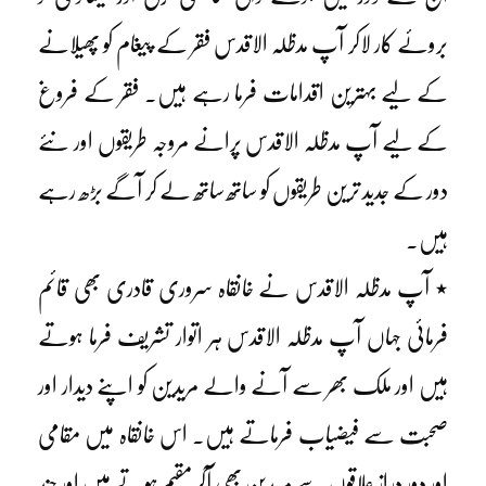
بروئے کار لاکر آپ مدظلہ الاقدس فقر کے پیغام کو پھیلانے
کے لیے بہترین اقدامات فرما رہے ہیں۔ فقر کے فروغ
کے لیے آپ مدظلہ الاقدس پرانے مروجہ طریقوں اور نئے
دور کے جدید ترین طریقوں کو ساتھ ساتھ لے کر آگے بڑھ رہے
ہیں۔
٭ آپ مدظلہ الاقدس نے خانقاہ سروری قادری بھی قائم
فرمائی جہاں آپ مدظلہ الاقدس ہر اتوار تشریف فرما ہوتے
ہیں اور ملک بھر سے آنے والے مریدین کو اپنے دیدار اور
صحبت سے فیضیاب فرماتے ہیں۔ اس خانقاہ میں مقامی
اور دور دراز علاقوں سے مریدین بھی آکر مقیم ہوتے ہیں اور چند