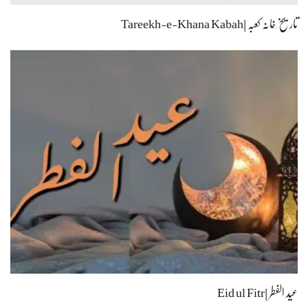
تاریخ ِخانہ کعبہ |Tareekh-e-Khana Kabah
عید الفطر |Eid ul Fitr