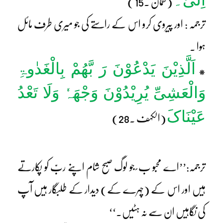
اِلَیَّ۔
(لقمان ۔15 )
ترجمہ : اور پیروی کرو اس کے راستے کی جو میری طرف مائل
ہوا ۔
اَلَّذِیْنَ یَدْعُوْنَ رَ بَّھُمْ بِالْغَدٰوۃِ
*
وَالْعَشِیِّ یُرِیْدُوْنَ وَجْھَہٗ وَلَا تَعْدُ
عَیْنَاکَ
(الکہف ۔28)
ترجمہ:’’اے محبو ب ؐ جو لوگ صبح شام اپنے ربّ کو پکارتے
ہیں اور اس کے (چہرے کے) دیدار کے طلبگار ہیں آپ
کی نگاہیں ان سے نہ ہٹیں۔‘‘