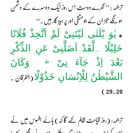
ترجمہ : ’’ گہرے دوست اس روز ایک دوسرے کے دشمن
ہو نگے بجز ان کے جو متقی اور پر ہیز گار ہیں۔‘‘
یٰوَ یْلَتٰی لَیْتَنِیْ لَمْ اَتَّخِذْ فُلَانًا
*
خَلِیْلًا ۔لَّقَدْ اَضَلَّنِیْ عَنِ الذِّکْرِ
بَعْدَ اِذْ جَآءَ نِیْ
وَکَانَ
ط
الشَّیْطٰنُ لِلْاِنْسَانِ خَذُوْلًا
(الفرقان ۔
28۔29 )
ترجمہ: (روزِ قیامت ظالم کہے گا کہ) ہائے افسوس میں نے