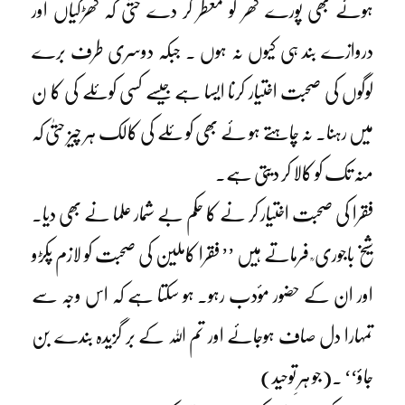
ہوئے بھی پورے گھر کو معطر کر دے حتیٰ کہ کھڑکیاں اور
دروازے بند ہی کیوں نہ ہوں ۔ جبکہ دوسری طرف برے
لوگوں کی صحبت اختیار کرنا ایسا ہے جیسے کسی کوئلے کی کا ن
میں رہنا۔ نہ چاہتے ہو ئے بھی کو ئلے کی کالک ہر چیز حتیٰ کہ
منہ تک کو کالا کر دیتی ہے۔
فقرا کی صحبت اختیار کر نے کا حکم بے شمار علما نے بھی دیا۔
شیخ باجوری ؒ فرماتے ہیں ’’ فقرا کاملین کی صحبت کو لازم پکڑو
اور ان کے حضور مؤدب رہو۔ ہو سکتا ہے کہ اس وجہ سے
تمہارا دل صاف ہوجائے اور تم اللہ کے بر گزیدہ بندے بن
جاؤ‘‘ ۔(جو ہرِ توحید)