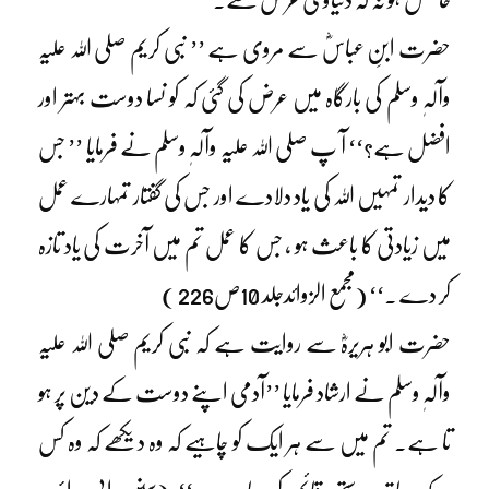
حضرت ابنِ عباسؓ سے مروی ہے ’’ نبی کریم صلی اللہ علیہ
وآلہٖ وسلم کی بارگاہ میں عرض کی گئی کہ کو نسا دوست بہتر اور
افضل ہے؟‘‘ آ پ صلی اللہ علیہ وآلہٖ وسلم نے فرمایا ’’ جس
کا دیدار تمہیں اللہ کی یاد دلادے اور جس کی گفتار تمہارے عمل
میں زیادتی کا باعث ہو ، جس کا عمل تم میں آخرت کی یاد تازہ
کر دے ۔‘‘ (مجمع الزوائدجلد 10ص226 )
حضرت ابو ہریرہؓ سے روایت ہے کہ نبی کریم صلی اللہ علیہ
وآلہٖ وسلم نے ارشاد فرمایا ’’آدمی اپنے دوست کے دین پر ہو
تا ہے۔ تم میں سے ہر ایک کو چاہیے کہ وہ دیکھے کہ وہ کس