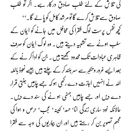
کی تلاش کے لئے طلبِ صادق درکار ہے۔ اگر تو طلبِ
صادق سے تلاش کر ے گا تو مر شد کامل کو پا لے گا۔‘‘
کچھ نفس پرست لوگ فقرا کی محافل میں جانے کو ایمان کے
سلب ہونے سے تشبیہ دیتے ہیں۔ وہ لو گ ایمان کو صرف
ظاہر ی عبادات تک محدود سمجھتے ہیں۔ جن کو ادا کر نے کے
بعد ایسے غرور و تکبر سے سر بلند کر کے چلتے ہیں جیسے نعوذ باللہ
اللہ نے انہیں اجازت دے رکھی ہو کہ جسے چاہیں جنتی قرار
دے دیں اور جسے چاہیں جہنمی ہو نے کی سند دے دیں۔
حالانکہ خود ساری زندگی انا‘ حسد‘ کینہ‘ عجب‘ حرص و ہوا کی
مجسم تصویر بن کر رہتے ہیں اور ان بیماریوں کی وجہ سے فقرا