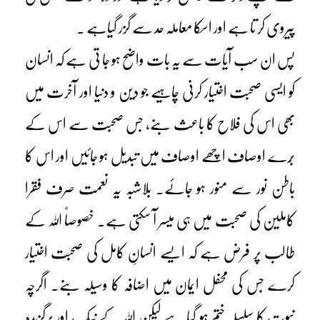
پیروی کر تا ہے اور اسکا معاملہ حد سے گزر گیاہے ۔
پس ان سب آیات سے یہ بات واضح ہو جا تی ہے کہ انسان
کو ایسی صحبت اختیار کرنی چاہیے جو دین و دنیا اور آخرت میں
بھی اس کی فلاح کا باعث بنے، جس صحبت سے اس کے
بُرے اوصاف اچھے اوصاف میں تبدیل ہو جائیں اور اس کا
باطن نور سے منور ہو جائے۔ بلاشبہ یہ نعمت صرف فقرا
کاملین کی صحبت میں ہی میسر آ سکتی ہے۔ خصوصاً اللہ کے
طالب پر فرض ہے کہ ایسے انسانِ کامل کی صحبت اختیار
کرے جس کی محفل ایمان میں اضافہ کا وسیلہ بنے۔ اگرچہ
نبوت کا سلسلہ ختم ہو گیا ہے لیکن اللہ کے نیک اور برگزیدہ