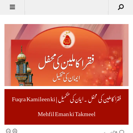
فقرا کاملین کی محفل ۔ ایمان کی تکمیل | Fuqra Kamileen ki
Mehfil Eman ki Takmeel
0 تبصرے