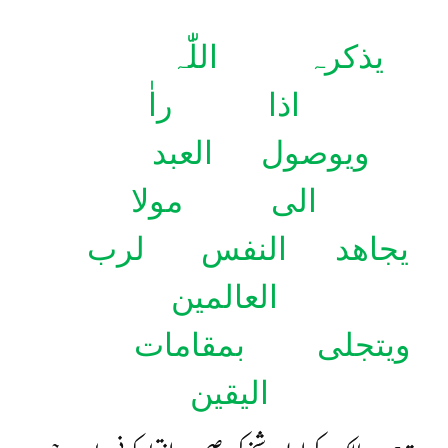
یذکرہ اللّٰہ
اذا راٰ
ویوصول العبد
الی مولا
یجاھد النفس لرب
العالمین
ویتجلی بمقامات
الیقین