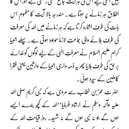
ہیں اسی لیے اس کی ہر آیت جامع معنی رکھتی ہے اور اس کا
اطلاق ہر زمانے پر ہوتا ہے۔ مندرجہ بالا آیت کا مفہوم اس
بات کی طرف اشارہ کر تا ہے کہ ہر زمانے میں اللہ کی معرفت
کی طرف بلانے والی جماعت لازماً موجود ہوتی ہے۔ پہلے انبیا
کرام علیہم السلام نے معرفتِ الٰہی کے لیے لوگوں کو خدائے
بر حق کی طرف بلایا پھر یہ ذمہ داری انبیا کے وارثین یعنی فقرا
کاملین کے سپرد ہوئی۔
حضر ت عمرؓ بن خطاب سے مروی ہے کہ نبی کریم صلی اللہ
علیہ وآلہٖ وسلم نے ارشاد فرمایا’’اللہ کے کچھ بندے ایسے
ہوں گے جو نہ نبی ہوں گے نہ شہید۔ روزِ قیامت اللہ کے