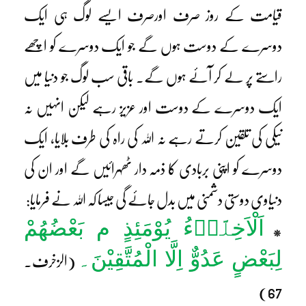
قیامت کے روز صرف اورصرف ایسے لوگ ہی ایک
دوسرے کے دوست ہوں گے جو ایک دوسرے کو اچھے
راستے پر لے کر آئے ہوں گے۔ باقی سب لوگ جو دنیا میں
ایک دوسرے کے دوست اور عزیز رہے لیکن انہیں نہ
نیکی کی تلقین کرتے رہے نہ اللہ کی راہ کی طرف بلایا، ایک
دوسرے کو اپنی بربادی کا ذمہ دار ٹھہرائیں گے اور ان کی
دنیاوی دوستی دشمنی میں بدل جائے گی جیسا کہ اللہ نے فرمایا:
اَلْاَخِلَّاۤءُ یُوْمَئِذٍ م بَعْضُھُمْ
*
لِبَعْضٍ عَدُوٌّ اِلَّا الْمُتَّقِیْنَ۔
(الزخرف۔
67)