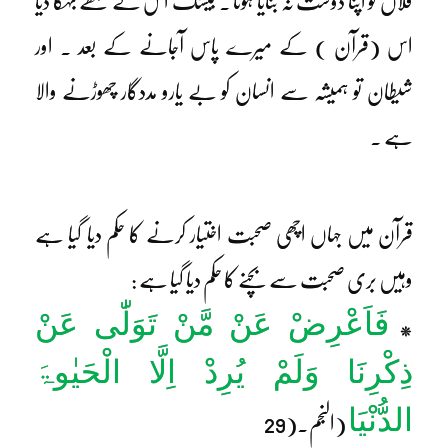
فلاں کو اپنا دوست نہ بنایا ہوتا ۔ بیشک اس نے مجھے بہکا دیا
اس (قرآن ) کے میرے پاس آجانے کے بعد ۔ اور
شیطان تو ہمیشہ سے انسان کو بے یارو مددگار چھوڑنے والا
ہے ۔
قرآن میں جہاں اچھی صحبت اختیار کرنے کا حکم دیا گیا ہے
وہیں بری صحبت سے بچنے کا حکم دیا گیا ہے :
فَاَعْرِضْ عَنْ مَّنْ تَوَلّٰی عَنْ
*
ذِکْرِنَا وَلَمْ یُرِدْ اِلَّا الْحَیٰوۃَ
الدُّنْیَا
(النجم۔(29