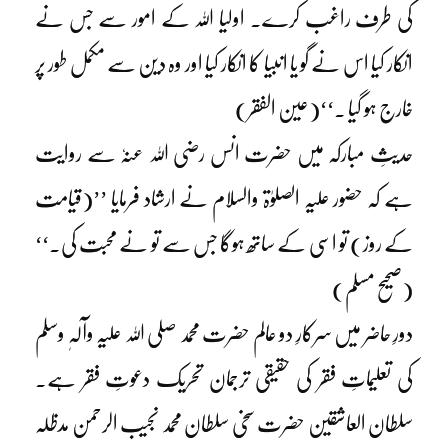
کی طرف راغب کرے۔ اولیا اللہ کے امور سے جس نے
انکار کیا اس نے گو یا انبیا کا انکار کیا اور وہ دین سے مکمل طور پر
خارج ہو گیا ۔‘‘(عین الفقر)
حدیثِ مبارکہ میں حضرت انس رضی اللہ عنہٗ سے روایت
ہے کہ حضور علیہ الصلوٰۃ والسلام نے ارشاد فرمایا ’’(قیامت
کے روز) تو اسی کے ساتھ ہوگا جس سے تو نے محبت کی۔‘‘
(صحیح مسلم)
دورِ حاضر میں سرکارِ دو عالم حضرت محمد صلی اللہ علیہ وآلہٖ وسلم
کی تعلیماتِ فقر کی حقیقی ترجمان تحریک دعوتِ فقر ہے۔
سلطان العاشقین حضرت سخی سلطان محمد نجیب الرحمن مدظلہ