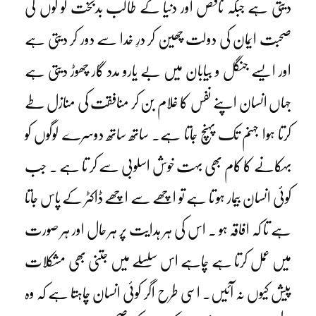
دیتی ہے جبکہ ناقص اور دنیا کے طالب بدبخت لو گوں کی
صحبت ایمان کی دولت چھین کر درِ خدا سے دور کر دیتی ہے
اور ایسے جنگل و بیابان میں بے یارو مدد گار چھوڑ دیتی ہے
جہاں انسان اپنے نفس کا غلام بن کر منافقت کی منازل طے
کرتا ہوا جہنم تک پہنچ جاتا ہے۔ ساتھ ساتھ دوسرے لوگوں کو
بہکانے کا کام بھی بہت خوش اسلوبی سے کر تا ہے ۔ جب
کوئی انسان بیمار ہو تا ہے تو اچھے سے اچھے ڈاکٹر کے پاس جاتا
ہے تا کہ افاقہ ہو ۔ اس کی ہر ہدایت پر ہر حال اور ہر صورت
میں عمل کرتا ہے چاہے اس سلسلے میں جتنی بھی مشکلات
پیش کیوں نہ آئیں۔ اسی طرح اگر کوئی انسان چاہتا ہے کہ وہ