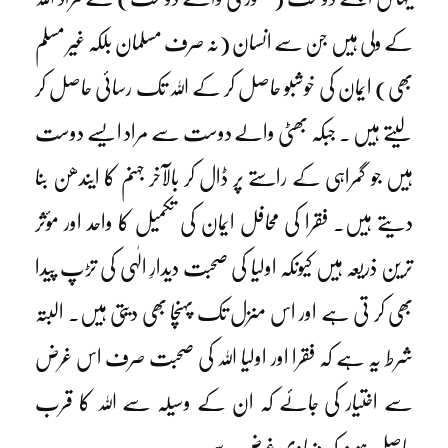
کے ولی ہیں جن سے انسان (نہ صرف مسلمان بلکہ غیر مسلم
بھی) ایمان کی خوشبو حاصل کر کے اللہ تک رسائی حاصل کر
لیتے ہیں ۔ جبکہ بھٹی والے دوست سے مراد ایسے دوست
ہیں جو گمراہی کے راستے پر ڈال کر بالآخر جہنم کا ایندھن بنا
دیتے ہیں۔ فقرا کی محافل ایمان کی تکمیل کا واحد اور مؤثر
ترین ذریعہ ہیں کیونکہ اولیا کی صحبت دیدارِ الٰہی کی تڑپ پیدا
بھی کر تی ہے اور اس منزل تک پہنچا بھی دیتی ہیں۔ البتہ
شرط یہ ہے کہ فقرا اور اولیا اللہ کی صحبت صرف اس غرض
سے اختیار کی جائے کہ ان کے وسیلہ سے اللہ کا قرب
حاصل ہو نہ کہ دنیاوی غرض سے۔