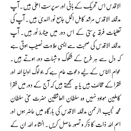
الاقدس اس تحریک کے بانی اور سرپرستِ اعلیٰ ہیں۔ آپ
مدظلہ الاقدس مرشد کامل اکمل جامع نور الہدیٰ ہیں۔ آپ کی
تعلیمات فرقہ پرستی کے اس دور میں مینارۂ نور ہیں۔ آپ
مدظلہ الاقدس کی صحبت سے ایسی حلاوت نصیب ہوتی ہے
کہ دل سے ہر طرح کے شکوک و شبہات دور ہوتے ہیں۔
عوام الناس کے لیے دعوتِ عام ہے کہ جو لوگ اولیا اللہ اور
فقرا کے مخالف ہیں یا یہ سمجھتے ہیں کہ آج کے دور میں فقرا
کاملین موجود نہیں وہ سلطان العاشقین حضرت سخی سلطان
محمد نجیب الرحمن مدظلہ الاقدس کی بارگاہ میں حاضر ہوں اور
اسم اللہ ذات کا ذکر و تصور حاصل کریں۔ انشاء اللہ ان کے