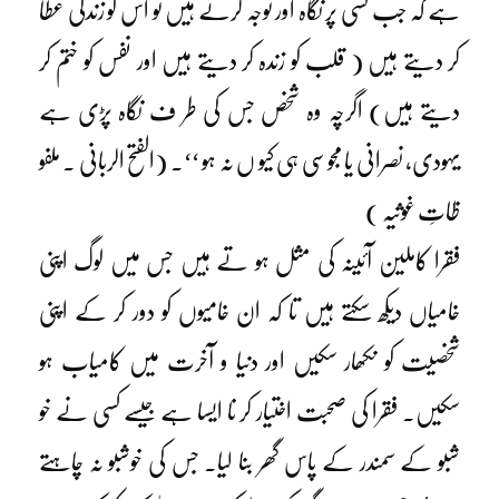
ہے کہ جب کسی پر نگاہ اور توجہ کرتے ہیں تو اس کو زندگی عطا
کر دیتے ہیں ( قلب کو زندہ کر دیتے ہیں اور نفس کو ختم کر
دیتے ہیں) اگرچہ وہ شخص جس کی طر ف نگاہ پڑی ہے
یہودی، نصرانی یا مجوسی ہی کیو ں نہ ہو ‘‘۔ (الفتح الربانی ۔ ملفو
ظاتِ غوثیہ )
فقرا کاملین آئینہ کی مثل ہو تے ہیں جس میں لوگ اپنی
خامیاں دیکھ سکتے ہیں تا کہ ان خامیوں کو دور کر کے اپنی
شخصیت کو نکھار سکیں اور دنیا و آخرت میں کامیاب ہو
سکیں۔ فقرا کی صحبت اختیار کر نا ایسا ہے جیسے کسی نے خو
شبو کے سمندر کے پاس گھر بنا لیا۔ جس کی خوشبو نہ چاہتے