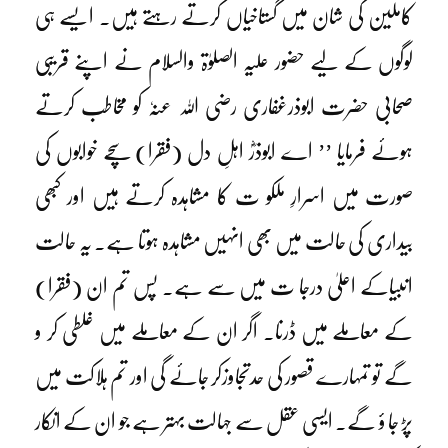
کاملین کی شان میں گستاخیاں کرتے رہتے ہیں۔ ایسے ہی
لوگوں کے لیے حضور علیہ الصلوٰۃ والسلام نے اپنے قریبی
صحابی حضرت ابوذرغفاری رضی اللہ عنہٗ کو مخاطب کرتے
ہوئے فرمایا ’’ اے ابوذرؓ اہلِ دل (فقرا) سچے خوابوں کی
صورت میں اسرارِ ملکو ت کا مشاہدہ کرتے ہیں اور کبھی
بیداری کی حالت میں بھی انہیں مشاہدہ ہوتا ہے۔ یہ حالت
انبیاکے اعلیٰ درجا ت میں سے ہے۔ پس تم ان (فقرا)
کے معاملے میں ڈرنا۔ اگر ان کے معاملے میں غلطی کر و
گے تو تمہارے قصور کی حدتجاوزکر جائے گی اور تم ہلاکت میں
پڑ جا ؤ گے۔ ایسی عقل سے جہالت بہتر ہے جو ان کے انکار