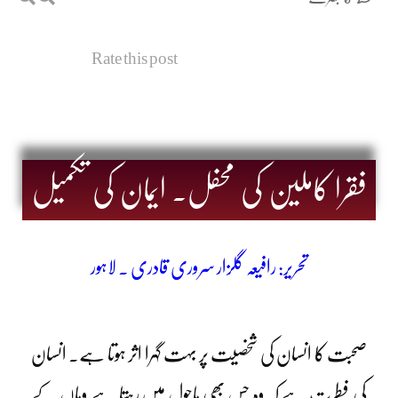
Rate this post
فقرا کاملین کی محفل۔ ایمان کی تکمیل
تحریر: رافیعہ گلزار سروری قادری ۔ لاہور
صحبت کا انسان کی شخصیت پر بہت گہرا اثر ہوتا ہے۔ انسان
کی فطرت ہے کہ وہ جس بھی ماحول میں رہتا ہے وہاں کے