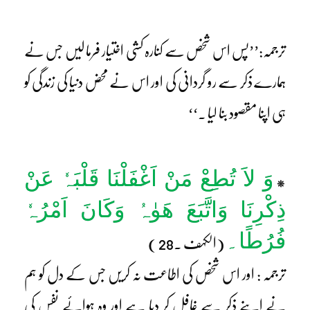
ترجمہ:’’پس اس شخص سے کنارہ کشی اختیار فرما لیں جس نے
ہمارے ذکر سے رو گردانی کی اور اس نے محض دنیا کی زندگی کو
ہی اپنا مقصود بنا لیا ۔‘‘
وَ لاَ تُطِعْ مَنْ اَغْفَلْنَا قَلْبَہٗ عَنْ
*
ذِکْرِنَا وَاتَّبَعَ ھَوٰہُ وَکَانَ اَمْرُہٗ
فُرُطًا۔
(الکہف ۔28 )
ترجمہ : اور اس شخص کی اطاعت نہ کریں جس کے دل کو ہم
نے اپنے ذکر سے غافل کر دیا ہے اور وہ ہوائے نفس کی