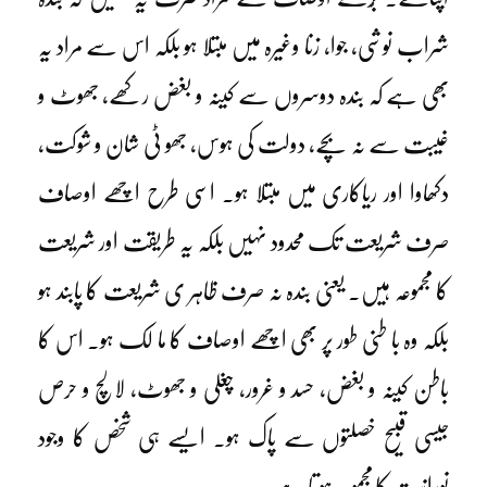
شراب نوشی، جوا، زنا وغیرہ میں مبتلا ہو بلکہ اس سے مراد یہ
بھی ہے کہ بندہ دوسروں سے کینہ و بغض رکھے، جھوٹ و
غیبت سے نہ بچے، دولت کی ہوس، جھو ٹی شان و شوکت،
دکھاوا اور ریاکاری میں مبتلا ہو۔ اسی طرح اچھے اوصاف
صرف شریعت تک محدود نہیں بلکہ یہ طریقت اور شریعت
کا مجموعہ ہیں۔ یعنی بندہ نہ صرف ظاہر ی شریعت کا پابند ہو
بلکہ وہ با طنی طور پر بھی اچھے اوصاف کا ما لک ہو۔ اس کا
باطن کینہ و بغض، حسد و غرور، چغلی و جھوٹ، لالچ و حرص
جیسی قبیح خصلتوں سے پاک ہو۔ ایسے ہی شخص کا وجود
نورانیت کا مجموعہ ہو تا ہے ۔