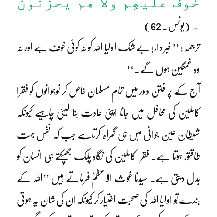
خَوْفٌ عَلَیْھِمْ وَلاَ ھُمْ یَحْزَنُوْنَ
۔
(یونس۔ 62)
ترجمہ : ’’ خبر دار! بے شک اولیا اللہ کو نہ کوئی خوف ہے اور نہ
وہ غمگین ہوں گے ۔‘‘
آج کے پُر فتن دور میں تمام مسلمان خاص کر نوجوانوں کو فقرا
کاملین کی محافل میں جانا اپنی عادت بنا لینی چاہیے کیونکہ
شیطان عین جوانی میں ہی گمراہ کرتاہے جب کہ نفس بہت
طاقتور ہوتا ہے۔ فقرا کاملین کی نگاہ پلک جھپکتے ہی انسان کو
بدل دیتی ہے۔ سیّدنا غوث الاعظمؓ فرماتے ہیں ’’اللہ کے
بندے تُو اولیا اللہ کی صحبت اختیار کر کیونکہ ان کی شان یہ ہوتی