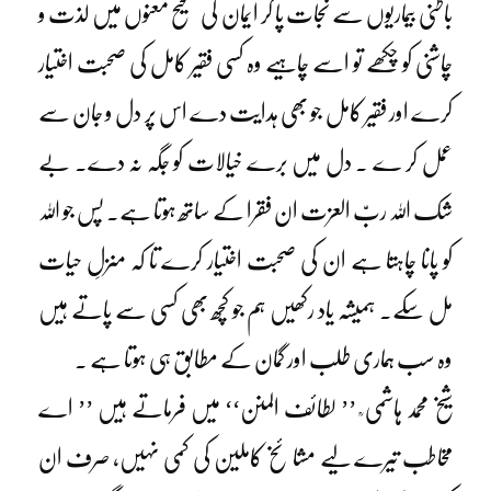
باطنی بیماریوں سے نجات پا کر ایمان کی صحیح معنوں میں لذت و
چاشنی کو چکھے تو اسے چاہیے وہ کسی فقیر کامل کی صحبت اختیار
کرے اور فقیر کامل جو بھی ہدایت دے اس پر دل و جان سے
عمل کر ے ۔ دل میں برے خیالات کو جگہ نہ دے۔ بے
شک اللہ ربّ العزت ان فقرا کے ساتھ ہوتا ہے۔ پس جو اللہ
کو پانا چاہتا ہے ان کی صحبت اختیار کرے تا کہ منزلِ حیات
مل سکے۔ ہمیشہ یاد رکھیں ہم جو کچھ بھی کسی سے پاتے ہیں
وہ سب ہماری طلب اور گمان کے مطابق ہی ہوتا ہے ۔
شیخ محمد ہاشمی ؒ ’’ لطائف المنن‘‘ میں فرماتے ہیں ’’ اے
مخاطب تیرے لیے مشا ئخ کاملین کی کمی نہیں، صرف ان