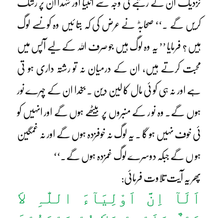
نزدیک ان کے رتبے کی وجہ سے انبیا اور شہدا ان پر رشک
کریں گے ۔‘‘ صحابہؓ نے عرض کی کہ بتا ئیں وہ کونسے لوگ
ہیں ؟ فرمایا ’’ یہ وہ لوگ ہیں جو صرف اللہ کے لیے آپس میں
محبت کرتے ہیں، ان کے درمیان نہ تو رشتہ داری ہو تی
ہے اور نہ ہی کو ئی مال کا لین دین ۔ بخدا ان کے چہرے نور
ہوں گے۔ وہ نو ر کے منبروں پر بیٹھے ہوں گے اور انہیں کو
ئی خوف نہیں ہو گا ۔ یہ لوگ نہ خوفزدہ ہوں گے اور نہ غمگین
ہو ں گے جبکہ دوسرے لوگ غمزدہ ہوں گے۔‘‘
پھر یہ آیت تلاوت فرمائی:
اَلَآ اِنَّ اَوْلِیَآءَ اللّٰہِ لاَ