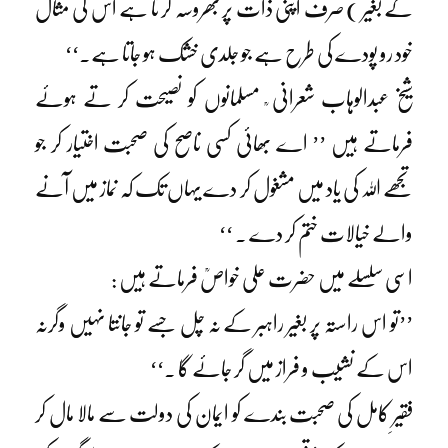
کے بغیر ) صرف اپنی ذات پر بھروسہ کر تا ہے اس کی مثال
خود رو پودے کی طرح ہے جو جلدی خشک ہو جاتا ہے۔‘‘
شیخ عبدالوہاب شعرانی ؒ مسلمانوں کو نصیحت کر تے ہوئے
فرماتے ہیں ’’ اے بھائی کسی ناصح کی صحبت اختیار کر جو
تجھے اللہ کی یاد میں مشغول کر دے یہاں تک کہ نماز میں آنے
والے خیالات ختم کر دے ۔ ‘‘
اسی سلسلے میں حضرت علی خواصؒ فرماتے ہیں :
’’تو اس راستہ پر بغیر راہبر کے نہ چل جسے تو جانتا نہیں وگرنہ
اس کے نشیب و فراز میں گر جائے گا ۔‘‘
فقیرِ کامل کی صحبت بندے کو ایمان کی دولت سے مالا مال کر