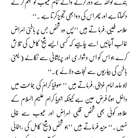
بندے کو اللہ سے دور کرنے والے تمام عیوب کو مجسم کر کے
دکھاتا ہے اور پھر اس کی دوا بھی تجویز کر تا ہے ۔‘‘
علامہ طیبی ؒ فرما تے ہیں ’’پس وہ شخص جس پر باطنی امراض
غالب آجائیں اسے چاہیے کہ کسی ایسے شیخِ کامل کی تلاش
کرے جو اس کو اس دشوار ی اور پریشانی سے نکالے ( یعنی
باطن کی بیماریوں سے نجات دلائے)۔‘‘
ابو حامد امام غزالی ؒ فرماتے ہیں ’’ صوفیا کرامؒ کی جماعت میں
داخل ہونا فرضِ عین ہے کیونکہ انبیا کرام علیہم السلام کے
علاوہ کوئی بھی شخص قلبی امراض اور عیوب سے خالی
نہیں۔‘‘ مزید فرماتے ہیں ’’جو شخص (شیخِ کامل کی رہنمائی