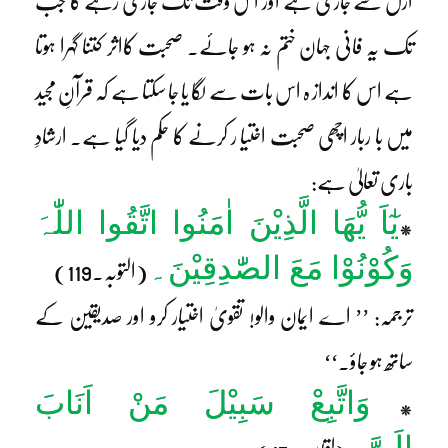
ازل سے جاری ہے اور اس وقت تک جاری رہے گا جب
تک یہ فانی جہان ختم نہ ہو جائے۔ صحبت کااثر کتنا گہرا ہوتا
ہے اس کا انداز ہ اس بات سے لگا یا جا سکتا ہے کہ قرآنِ مجید
میں با ربار اچھی صحبت اختیا ر کرنے کا حکم دیا گیا ہے۔ ارشادِ
باری تعالیٰ ہے:
یٰٓاَ یُّھَا الَّذِیْنَ اٰمَنُوا اتَّقُوا اللّٰہَ
*
وَکُوْنُوْا مَعَ الصّٰدِقِیْنَ۔
(التوبہ۔119)
ترجمہ: ’’ اے ایمان والو! تقویٰ اختیار کرو اور صدیقین کے
ساتھ ہو جاؤ۔‘‘
وَاتَّبِعْ سَبِیْلَ مَنْ اَنَابَ
*