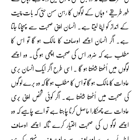
طور طریقے ‘ وہاں کے لوگوں کا رہن سہن حتیٰ کہ بات چیت
کے انداز کو اپنا لیتا ہے۔ انسان اپنی صحبت سے پہچانا جاتا
ہے۔ اگر انسان اچھے اوصاف کا مالک ہو گا تو اس کا
مطلب ہے کہ ضرور اس کی صحبت اچھی ہو گی۔ وہ اچھے
لوگوں میں اُٹھتا بیٹھتا ہو گا ۔ اسی طرح اگر ایک انسان بری
عادات کا مالک ہو گا تو اس کا مطلب ہو گا کہ وہ برے لو گوں
کی صحبت میں اُٹھتا بیٹھتا ہے۔ اگر کوئی شخص اپنی بُری
عادات سے چھٹکارا حاصل کرنا چاہتا ہے تو اسے چاہیے کہ وہ
اچھے لوگو ں کی صحبت اختیار کرے تاکہ اچھے اوصاف
اپنائے۔ بُرے اوصاف سے مراد صرف یہ نہیں کہ بندہ