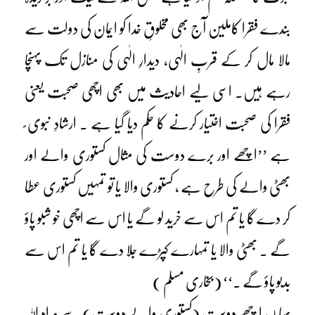
بندے فقرا کاملین آج بھی مخلوقِ خدا کو ایمان کی دولت سے
مالا مال کر کے قربِ الٰہی، دیدارِ الٰہی کی منازل تک پہنچا
رہے ہیں۔ اسی لیے احادیث میں بھی اچھی صحبت یعنی
فقرا کی صحبت اختیار کرنے کا حکم دیا گیا ہے ۔ ارشادِ نبوی ؐ
ہے ’’اچھے اور برے دوست کی مثال کستوری والے اور
بھٹی والے کی طرح ہے ، کستوری والا یا تو تمہیں کستوری عطا
کر دے گا یا تم اس سے خرید لو گے یا اس سے اچھی خو شبو پاؤ
گے ۔ بھٹی والا یا تمہارے کپڑے جلا دے گا یا تم اس سے
بدبو پاؤ گے ۔‘‘ (بخاری مسلم )
یہا ں اچھے دوست (کستوری والے دوست) سے مراد اللہ