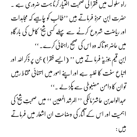
راہ سلو ک میں فقرا کی صحبت اختیار کرنا بہت ضروری ہے ۔
حضرت ابنِ حمزہؓ فرماتے ہیں ’’طالب کو چاہیے کہ مجاہدات
اور ریاضت شروع کرنے سے پہلے کسی شیخِ کامل کی بارگاہ
میں حاضر ہو تا کہ وہ اس کی صحیح راہنمائی کرے۔ ‘‘
ابنِ قیم جوزیہؓ فرما تے ہیں ’’ (ایسے فقرا) جن پر ذکرِ اللہ اور
اتباعِ سنت کا غلبہ ہے اور اپنے امور میں انتہائی محتاط رہیں
تو ان کا دامن مضبوطی سے پکڑ لے ۔‘‘
عبدالواحدبن عاشرؓ مالکی ’’ المرشد المعین ‘‘ میں صحبتِ شیخ کی
اہمیت اور اس کے آثار کی وضاحت ان اشعار میں فرماتے
ہیں :