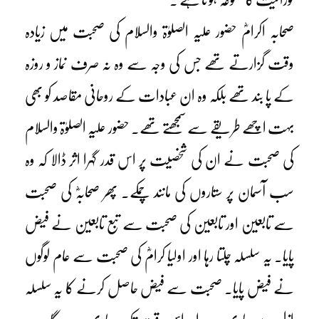
صحابہ اکرامؓ حضور علیہ الصلوٰۃ والسلام کی صحبت میں زیادہ
وقت گزارتے تھے جس کی وجہ سے وہ نہ صرف نماز و روزہ
کے پا بند تھے بلکہ وہ ان عبادات کے روحانی مقاصد کو بھی
بہت اچھے طریقے سے سمجھتے تھے۔ حضور علیہ الصلوٰۃ والسلام
کی صحبت نے ان کی شخصیت پر اس قدر گہرا اثر ڈالا کہ وہ
سب آسمان پر ستاروں کی مانند چمکے۔ پھر صحابہؓ کی صحبت
سے تابعین اور تابعین کی صحبت سے تبع تابعین نے فیض
پایا۔ یہ سلسلہ چلتا رہا اور اولیا کرامؓ کی صحبت سے عام لوگوں
نے فیض پایا۔ صحبت سے فیض حاصل کرنے کا یہ سلسلہ