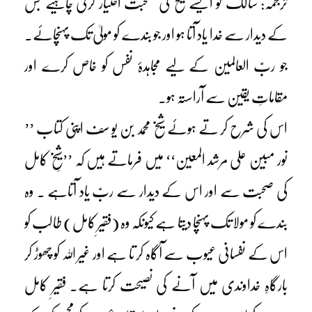
ترجمہ: سالک کو ایسے شیخ کی صحبت اختیار کرنی چاہیے جس
کے دیدار سے خدا یاد آتا ہو اور جو بندے کو مولیٰ تک پہنچائے۔
جو ربّ العالمین کے لیے مجاہدۂ نفس کو خاص کرے اور
مقاماتِ یقین سے آراستہ ہو۔
اس کی شرح کر تے ہوئے شیخ محمد بن یو سف اپنی کتاب ’’
نور مبین علی مرشد المعین‘‘ میں فرماتے ہیں کہ ’’شیخِ کامل
کی صحبت سے اور اس کے دیدار سے ربّ یاد آتاہے ۔ وہ
بندے کو مولا تک پہنچا دیتا ہے کیونکہ وہ (فقیرِ کامل) طالب کو
اس کے نفسانی عیوب سے آگاہ کر تا ہے اور غیر اللہ کو چھوڑ کر
بارگاہِ خداوندی میں آنے کی نصیحت کرتا ہے۔ فقیرِ کامل