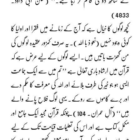
کے ساتھ دوستی قائم کر رہا ہے۔‘‘ (سنن ابی داؤد۔
4833)
کچھ لوگوں کا خیال ہے کہ آج کے زمانے میں فقرا اور اولیا کا
کوئی وجود نہیں (نعو ذ با اللہ)۔ یہ صرف کمزور عقیدہ لو گوں کی
من گھڑت با تیں ہیں۔ ایسے لوگوں کے لیے عرض ہے کہ
قرآن میں ارشادِ باری تعا لیٰ ہے ’’تم میں سے ایک جماعت
ایسی ہو جو خیر کی طرف بلائے اور اللہ کی معرفت کا حکم دے
اور برے کاموں سے روکے۔ یہی لوگ فلاح پانے والے
ہیں‘‘ (آلِ عمران۔ 104)۔چونکہ قرآنِ مجید ایک جامع اور
مکمل کتاب ہے اور اس کی تعلیمات قیامت تک کے لیے