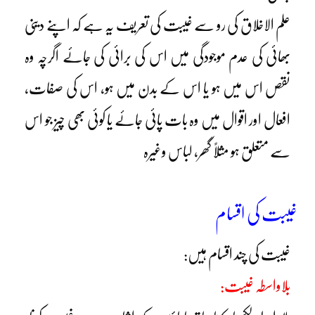
علم الاخلاق کی رو سے غیبت کی تعریف یہ ہے کہ اپنے دینی
بھائی کی عدم موجودگی میں اس کی برائی کی جائے اگرچہ وہ
نقص اس میں ہو یا اس کے بدن میں ہو، اس کی صفات،
افعال اور اقوال میں وہ بات پائی جائے یا کوئی بھی چیز جو اس
سے متعلق ہو مثلاً گھر، لباس وغیرہ
غیبت کی اقسام
غیبت کی چند اقسام ہیں:
بلاواسطہ غیبت: