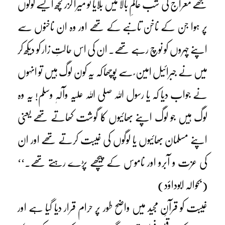
مجھے معراج کی شب عالمِ بالا میں بلایا تو میرا گزر کچھ ایسے لوگوں
پر ہوا جن کے ناخن تانبے کے تھے اور وہ ان ناخنوں سے
اپنے چہروں کو نوچ رہے تھے۔ ان کی اس حالتِ زار کو دیکھ کر
میں نے جبرائیل امین ؑ سے پوچھا کہ یہ کون لوگ ہیں تو انہوں
نے جواب دیا کہ یا رسول اللہ صلی اللہ علیہ وآلہٖ وسلم! یہ وہ
لوگ ہیں جو لوگ اپنے بھائیوں کا گوشت کھاتے تھے یعنی
اپنے مسلمان بھائیوں یا لوگوں کی غیبت کرتے تھے اور ان
کی عزت و آبرو اور ناموس کے پیچھے پڑے رہتے تھے۔‘‘
(بحوالہ ابوداؤد)
غیبت کو قرآنِ مجید میں واضح طور پر حرام قرار دیا گیا ہے اور