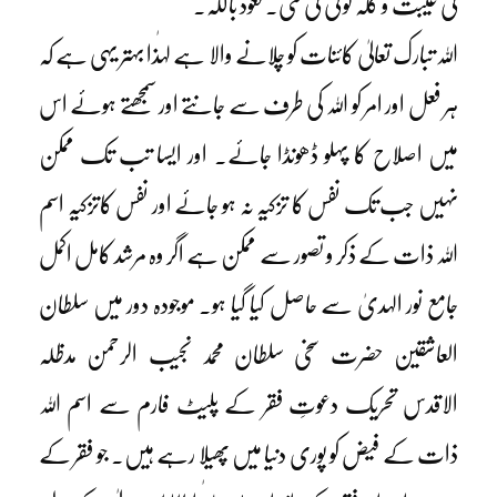
کی غیبت و گلہ گوئی کی گئی۔ نعوذ باللہ۔
اللہ تبارک تعالیٰ کائنات کو چلانے والا ہے لہٰذا بہتر یہی ہے کہ
ہر فعل اور امر کو اللہ کی طرف سے جانتے اور سمجھتے ہوئے اس
میں اصلاح کا پہلو ڈھونڈا جائے۔ اور ایسا تب تک ممکن
نہیں جب تک نفس کا تزکیہ نہ ہو جائے اور نفس کاتزکیہ اسم
اللہ ذات کے ذکر و تصور سے ممکن ہے اگر وہ مرشد کامل اکمل
جامع نور الہدیٰ سے حاصل کیا گیا ہو۔ موجودہ دور میں سلطان
العاشقین حضرت سخی سلطان محمد نجیب الرحمن مدظلہ
الاقدس تحریک دعوتِ فقر کے پلیٹ فارم سے اسم اللہ
ذات کے فیض کو پوری دنیا میں پھیلا رہے ہیں۔ جو فقر کے