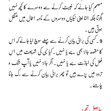
مصمم کیا جائے کہ غیبت کرنے سے دوسرے کا کچھ نہیں
بگڑتا بلکہ الٹا اپنی نیکیاں دوسروں کے نامہ اعمال میں منتقل
ہوتی ہیں۔
9 ۔ کسی کی برائی بیان کرنے سے پہلے سوچ لیا جائے کہ اس
کا مقصد جائز بھی ہے یا نہیں۔ کیا نبی کی شریعت میں اس
فعل کی اجازت ہے یا نہیں۔ اگر جائز نہیں یا آپ شک و
تردد میں پڑے ہیں تو پھر برائی بیان کرنے سے رک جانا
چاہئے۔
حاصل تحریر