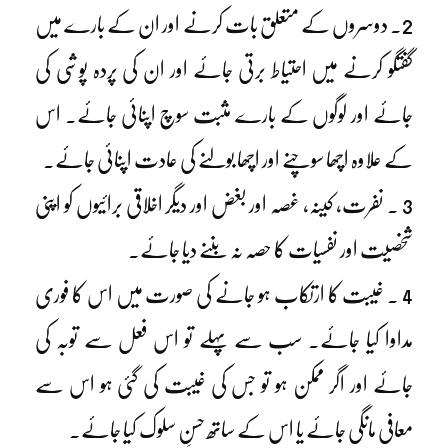
2۔ دوسروں کے متعلق بات کرنے اور ان کے بارے میں
گفتگو کرنے میں احتیاط برتی جائے اور ان کی پردہ پوشی کی
جائے اور لوگوں کے بارے مثبت سوچ اپنائی جائے۔ اس
کے علاوہ اچھا سوچنے اور اچھا بولنے کی عادت اپنائی جائے۔
3 ۔ نفرت، کینہ، غصہ اور بغض اور دیگر اخلاقی برائیوں کو اپنی
شخصیت اور نفسیات کا حصہ نہ بننے دیا جائے۔
4 ۔ غیبت کا ارتکاب ہو جانے کی صورت میں اس کا فوری
مداوا کیا جائے۔ سب سے پہلے تو اس فعل سے توبہ کی
جائے اور اگر ممکن ہو تو جس کی غیبت کی گئی ہو اس سے
معافی مانگی جائے یا اس کے ساتھ حسنِ سلوک کیا جائے۔