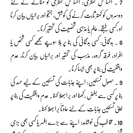
7 ۔ احسا سِ کمتری: احسا سِ کمتری کو مٹانے کے لئے
دوسروں کو کمتر ثابت کرنے کی کوشش، جستجو اور بُرائیاں بیان کرنا
او رکسی طبقے، عالم یا مذہبی شخصیت کی تحقیر کرنا۔
8 ۔ بدگمانی: کسی بدگمانی کی بنا پر بلا سوچے سمجھے کسی شخص یا
افراد، فرقہ گروہ، مذہب کی تحقیر اور برائیاں بیان کرنا، عدم
واقفیت کی بنا پر بھی ایسا کرنا۔
9 ۔ حصولِ تسکین: اپنے جذبات کی تسکین کے لیے حسد کی
بنا پر کسی سے بغض رکھنا اور برا بھلا کہنا۔ عدم واقفیت کی بنا پر
اپنی تسکین جذبات کے لئے عادتاً برا بھلا کہنا۔
10۔ مخاطب کی خوشامد: اپنے سے بڑے افسر یا کسی بھی بڑی