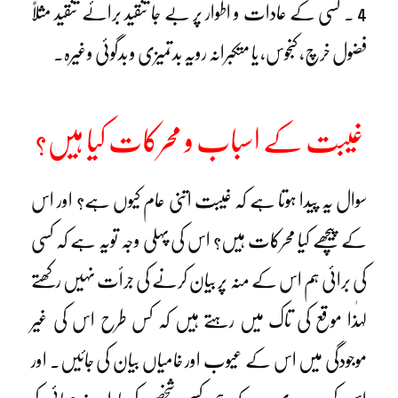
4 ۔ کسی کے عادات و اطوار پر بے جا تنقید برائے تنقید مثلاً
فضول خرچ، کنجوس، یا متکبرانہ رویہ بدتمیزی و بدگوئی وغیرہ۔
غیبت کے اسباب و محرکات
کیا ہیں؟
سوال یہ پیدا ہوتا ہے کہ غیبت اتنی عام کیوں ہے؟ اور اس
کے پیچھے کیا محرکات ہیں؟ اس کی پہلی وجہ تویہ ہے کہ کسی
کی برائی ہم اس کے منہ پر بیان کرنے کی جرأت نہیں رکھتے
لہٰذا موقع کی تاک میں رہتے ہیں کہ کس طرح اس کی غیر
موجودگی میں اس کے عیوب اور خامیاں بیان کی جائیں۔ اور