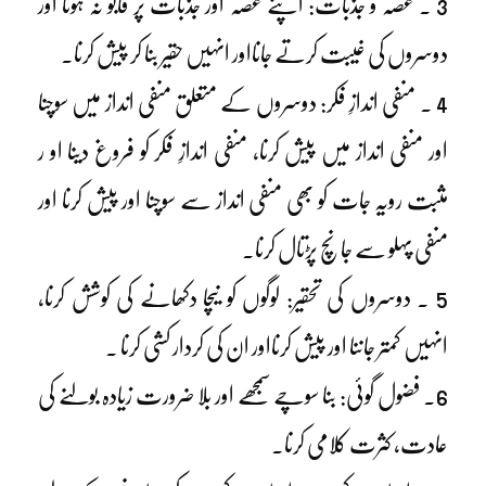
3 ۔ غصہ و جذبات: اپنے غصہ اور جذبات پر قابو نہ ہونا اور
دوسروں کی غیبت کرتے جانااور انہیں حقیر بنا کر پیش کرنا۔
4 ۔ منفی اندازِ فکر: دوسروں کے متعلق منفی انداز میں سوچنا
اور منفی انداز میں پیش کرنا، منفی اندازِ فکر کو فروغ دینا او ر
مثبت رویہ جات کو بھی منفی انداز سے سوچنا اور پیش کرنا اور
منفی پہلو سے جانچ پڑتال کرنا۔
5 ۔ دوسروں کی تحقیر: لوگوں کو نیچا دکھانے کی کوشش کرنا،
انہیں کمتر جاننا اور پیش کرنااور ان کی کردار کشی کرنا ۔
6۔ فضول گوئی: بنا سوچے سمجھے اور بلا ضرورت زیادہ بولنے کی
عادت، کثرت کلامی کرنا۔