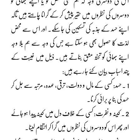
اس کی دوسری وجہ کہ ہم کسی شخص کو یا اپنے بھائی کو
دوسروں کی نظروں میں حقیر پیش کر کے گرانا چاہتے ہیں تاکہ
اپنے حسد کے جذبہ کی تسکین کی جاسکے۔ اور اس سے محض
لذت کا حصول بھی ہو سکتا ہے جس کی وجہ سے ہم بلا وجہ
اپنے بھائی کو تختہ مشق بناتے ہیں۔ ذیل میں غیبت کے
چند اسباب بیان کئے جا رہے ہیں:
1 ۔ حسد: کسی کے مال و دولت، ترقی، عہدہ، مرتبہ سے جل کر
حسد کی بنا پر برائی کرنا۔
2 ۔ کینہ و نفرت: کسی کے خلاف دل میں کینہ پیدا ہو جائے
اور پھر اس کو دوسروں کی نظروں میں گرا کر انتقام لینا۔