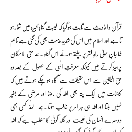
قرآن و احادیث سے ثابت ہو گیا کہ غیبت گناہِ کبیرہ میں شمار ہو
تا ہے اور اسلام میں اس کی شدید مذمت بھی کی گئی ہے تاہم
طالبانِ مولیٰ راہِ فقر پر چلتے ہوئے اس گناہ سے حتی الامکان
پرہیز کرتے ہیں کیونکہ معرفتِ الٰہی کے حصول کے بعد وہ
حق الیقین سے اس حقیقت سے آگاہ ہو چکے ہوتے ہیں کہ
کائنات میں ایک پتہ بھی اللہ کی رضا اور مرضی کے بغیر
نہیں ہلتا اور اللہ ہی ہر امر پر غالب ہوتا ہے۔ لہٰذا کسی بھی
دوسرے انسان کی غیبت اور گلہ گوئی کا مطلب ہے کہ اللہ