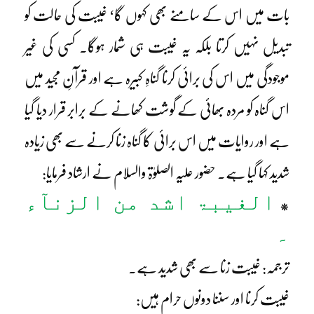
بات میں اس کے سامنے بھی کہوں گا‘ غیبت کی حالت کو
تبدیل نہیں کرتا بلکہ یہ غیبت ہی شمار ہوگا۔ کسی کی غیر
موجودگی میں اس کی برائی کرنا گناہِ کبیرہ ہے اور قرآنِ مجید میں
اس گناہ کو مردہ بھائی کے گوشت کھانے کے برابر قرار دیا گیا
ہے اور روایات میں اس برائی کا گناہ زنا کرنے سے بھی زیادہ
شدید کہا گیا ہے۔ حضور علیہ الصلوٰۃ والسلام نے ارشاد فرمایا:
الغیبۃ اشد من الزنآء
*
۔
ترجمہ: غیبت زنا سے بھی شدید ہے۔
غیبت کرنا اور سننا دونوں حرام ہیں: