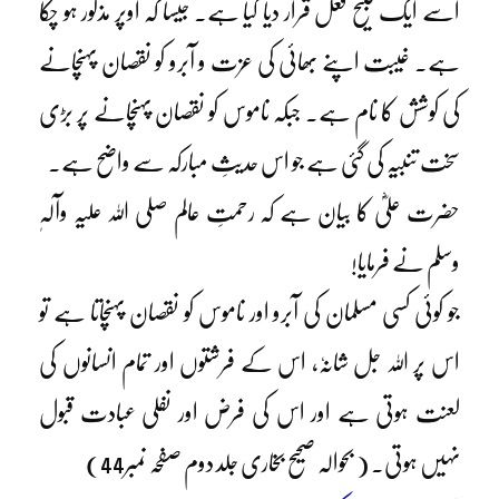
اسے ایک قبیح فعل قرار دیا گیا ہے۔ جیسا کہ اوپر مذکور ہو چکا
ہے۔ غیبت اپنے بھائی کی عزت و آبرو کو نقصان پہنچانے
کی کوشش کا نام ہے۔ جبکہ ناموس کو نقصان پہنچانے پر بڑی
سخت تنبیہ کی گئی ہے جو اس حدیثِ مبارکہ سے واضح ہے۔
حضرت علیؓ کا بیان ہے کہ رحمتِ عالم صلی اللہ علیہ وآلہٖ
وسلم نے فرمایا!
جو کوئی کسی مسلمان کی آبرو اور ناموس کو نقصان پہنچاتا ہے تو
اس پر اللہ جل شانہٗ، اس کے فرشتوں اور تمام انسانوں کی
لعنت ہوتی ہے اور اس کی فرض اور نفلی عبادت قبول
نہیں ہوتی۔ ( بحوالہ صحیح بخاری جلد دوم صفحہ نمبر44)