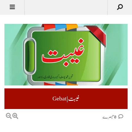
غیبت|Gebat
0 تبصرے