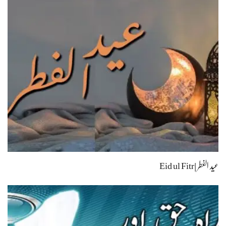
عید الفطر |Eid ul Fitr