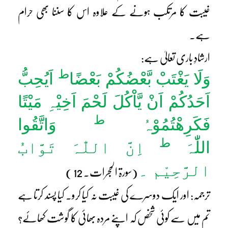
غیبت کا مرتکب ہونے کے علاوہ اس کا سننا بھی حرام
ہے۔
ارشادِ باری تعالیٰ ہے:
ط
وَلَا یَغْتَبْ بَّعْضُکُمْ بَعْضًا
اَیُحِبُّ
اَحَدُکُمْ اَنْ یَّاْکُلَ لَحْمَ اَخِیْہِ مَیْتًا
ط
فَکَرِھْتُمُوْہُ
وَاتَّقُوا
ط
اللّٰہَ
اِنَّ اللّٰہَ تَوَّابُ
الرَّحِیْم ۔
(سورۃ الحجرات۔ 12 )
ترجمہ: اور ایک دوسرے کی غیبت نہ کیا کرو۔ کیا پسند کرتا ہے
تم میں سے کوئی شخص کہ اپنے مردہ بھائی کا گوشت کھائے؟