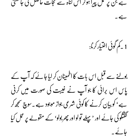
ہے جن پر عمل پیرا ہو کر اس گناہ سے نجات حاصل کی جاسکتی
ہے۔
1 ۔کم گوئی اختیار کرنا:
بولنے سے قبل اس بات کا اطمینان کر لیا جائے کہ آپ کے
پاس اس بُرائی کا جو آپ نے غیبت کی صورت میں کرنی
ہے‘ کو بیان کرنے کا کوئی شرعی جواز موجود ہے۔سوچ سمجھ کر
گفتگو کی جائے اور ’پہلے تو لو اور پھر بولو‘ کے مقولے پر عمل کیا
جائے۔