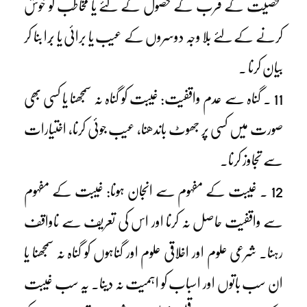
شخصیت کے قرب کے حصول کے لئے یا مخاطب کو خوش
کرنے کے لئے بلا وجہ دوسروں کے عیب یا برائی یا بُرا بنا کر
بیان کرنا ۔
11 ۔ گناہ سے عدم واقفیت: غیبت کو گناہ نہ سمجھنا یا کسی بھی
صورت میں کسی پر جھوٹ باندھنا، عیب جوئی کرنا، اختیارات
سے تجاوز کرنا۔
12 ۔ غیبت کے مفہوم سے انجان ہونا: غیبت کے مفہوم
سے واقفیت حاصل نہ کرنا اور اس کی تعریف سے ناواقف
رہنا۔ شرعی علوم اور اخلاقی علوم اور گناہوں کو گناہ نہ سمجھنا یا
ان سب باتوں اور اسباب کو اہمیت نہ دینا۔ یہ سب غیبت