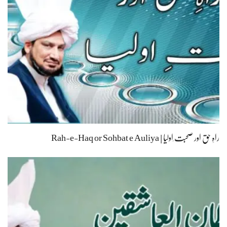
راہِ حق اور صحبت ِاولیا | Rah-e-Haq or Sohbat e Auliya