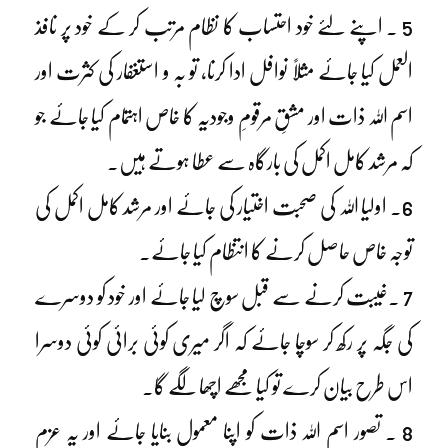
5 ۔ اپنے لئے خود احتساب کا نظام مرتب کر کے خود پر نافذ
العمل کیا جائے مثلاً نوافل ادا کرنا، تو بہ و استغفار کی کثرت اور
اسم اللہ ذات اور مشقِ مرقومِ وجودیہ کا خاص اہتمام کیا جائے جو
کہ مرشد کامل اکمل کی بارگاہ سے عطا ہوتے ہیں۔
6۔ اولیا اللہ کی صحبت اختیار کی جائے اور مرشد کامل اکمل کی
توجہ خاص حاصل کرنے کا انتظام کیا جائے۔
7 ۔غیبت کرنے سے قبل سوچ لیا جائے اور خود کو دوسرے
کی جگہ پر رکھ کر سوچا جائے کہ اگر میری کوئی برائی کوئی دوسرا
اس طرح بیان کرے تو کیا مجھے اچھا لگے گا۔
8 ۔ تصور اسم اللہ ذات کو اپنا معمول بنایا جائے اور یہ عزم