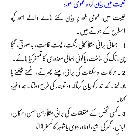
غیبت میں بیان کردہ عمومی امور:
غیبت میں عمومی طور پر بیان کئے جانے والے امور کچھ
اسطرح کے ہوتے ہیں۔
1 ۔ جسمانی برائی مثلاً کالی رنگت، پست قامت، بدصورتی، گنجا
پن، ناک کی ساخت، یا کوئی جسمانی معذوری کا تمسخر کیا جائے۔
2 ۔ حرکا ت و سکنات کی برائی،چلنے پھرنے، اٹھنے بیٹھنے یا
بولنے کے انداز کو بیان کرنا کہ وہ تو بندر کی طرح دوڑتا ہے وغیرہ
کہنا۔
3 ۔ کسی شخص کے متعلقات کی برائی مثلاً رہن سہن، مکان،
لباس ، گھر کی اشیا ، اولاد، بیوی یا شوہر کا تمسخر اڑانا۔