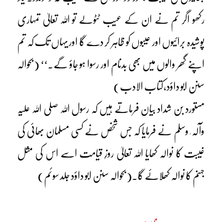
رکھو اگر تم نے ان کے عیب ٹٹولے تو اللہ تعالیٰ تمہاری
پوشیدہ برائیوں اور عیبوں کو ظاہر کر دے گا اور یہاں تک کہ تم
اپنے گھر والوں میں بھی بدنام اور رسوا ہو جاؤ گے۔‘‘ (بحوالہ
سنن ابو داؤد،کتاب الادب)
مستورد بن شداد بیان فرماتے ہیں کہ رسول اللہ صلی اللہ علیہ
وآلہ ٖ وسلم نے فرمایا کہ جس شخص نے کسی مسلمان بھائی کی
غیبت کا نوالہ کھایا اللہ تعالیٰ روزِ قیامت اسے اس کی مثل
جہنم کا نوالہ کھلائے گا۔(بحوالہ سنن ابو داؤد جلد سوئم)