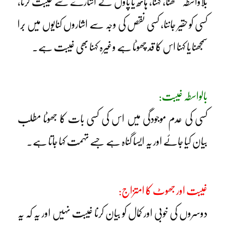
بلاواسطہ لکھنا، کہنا، ہاتھ یا پاؤں کے اشارے سے غیبت کرنا،
کسی کو حقیر جاننا، کسی نقص کی وجہ سے اشاروں کنایوں میں بُرا
سمجھنا یا کہنا اس کا قد چھوٹا ہے وغیرہ کہنا بھی غیبت ہے۔
بالواسطہ غیبت:
کسی کی عدم موجودگی میں اس کی کسی بات کا جھوٹا مطلب
بیان کیا جائے اور یہ ایسا گناہ ہے جسے تہمت کہا جاتا ہے۔
غیبت اور جھوٹ کا امتزاج:
دوسروں کی خوبی اور کمال کو بیان کرنا غیبت نہیں اور یہ کہ یہ