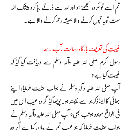
تم اسے تو مکروہ سمجھتے ہو اور اللہ سے ڈرتے رہا کرو بیشک اللہ
بہت توبہ قبول کرنے والا ہمیشہ رحم کرنے والا ہے۔
غیبت کی تعریف بارگاہِ رسالت مآب ؐ سے
رسول اکرم صلی اللہ علیہ وآلہٖ وسلم سے دریافت کیا گیا کہ
غیبت کیا ہے؟
آپ صلی اللہ علیہ وآلہٖ وسلم نے جواب عنایت فرمایا! اپنے
بھائی کا ایساذکر جو اسے ناپسند ہو۔ پوچھا گیا اگر وہ عیب اس میں
فی الواقع موجود ہو تب بھی؟ آپ صلی اللہ علیہ وآلہٖ وسلم نے
جواب عنایت فرمایا کہ جو عیب تم نے بیان کیا ہے اگر وہ