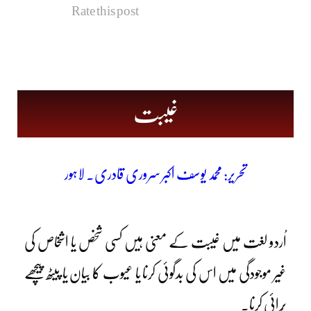
Rate this post
غیبت
تحریر: محمد یوسف اکبر سروری قادری۔ لاہور
اُردو لغت میں غیبت کے معنی ہیں کسی شخص یا اشخاص کی
غیر موجودگی میں اس کی بدگوئی کرنا یا عیوب کا بیان یا پیٹھ پیچھے
بُرائی کرنا۔