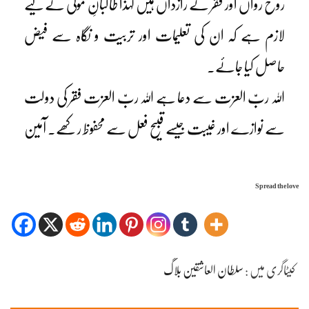
روح رواں اور فقر کے رازداں ہیں لہٰذا طالبانِ مولیٰ کے لیے
لازم ہے کہ ان کی تعلیمات اور تربیت و نگاہ سے فیض
حاصل کیا جائے۔
اللہ ربّ العزت سے دعا ہے اللہ ربّ العزت فقر کی دولت
سے نوازے اور غیبت جیسے قبیح فعل سے محفوظ رکھے۔ آمین
Spread the love
کیٹاگری میں :
سلطان العاشقین بلاگ