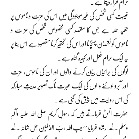
حرام قرار دیتا ہے۔
غیبت کسی شخص کی غیر موجودگی میں اس کی عزت و ناموس پر
خفیہ حملہ ہے جس کا مقصد کسی مخصوص شخص کی عز ت و
ناموس کو نقصان پہنچانا اور اس کی تحقیر کرنا مقصود ہے اس بنا پر
یہ ایک حرام فعل اور کبیرہ گناہ ہے۔
لوگوں کی برائیاں بیان کرنے والوں اور ان کی ناموس، عزت
اور آبرو لوٹنے والوں کی ایک عبرت ناک تصویر حدیثِ مبارکہ
کی اس روایت میں پیش کی گئی ہے۔
حضرت انسؓ فرماتے ہیں کہ رسولِ کریم صلی اللہ علیہ وآلہٖ
وسلم نے ارشاد فرمایا ’’جب اللہ ربّ العالمین جل شانہٗ نے