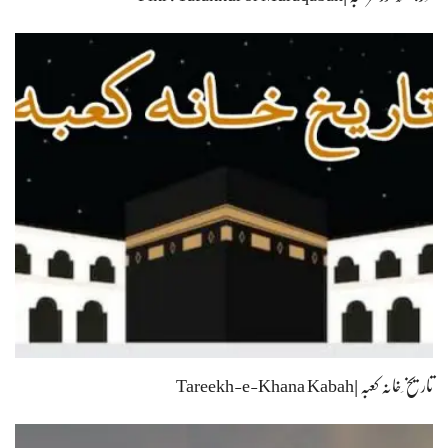
تاریخ ِخانہ کعبہ |Tareekh-e-Khana Kabah