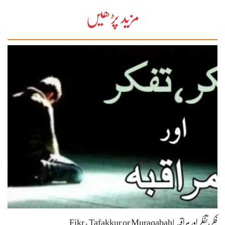
مزید پڑھیں
فِکر،تفکّر اور مراقبہ |Fikr , Tafakkur or Muraqabah