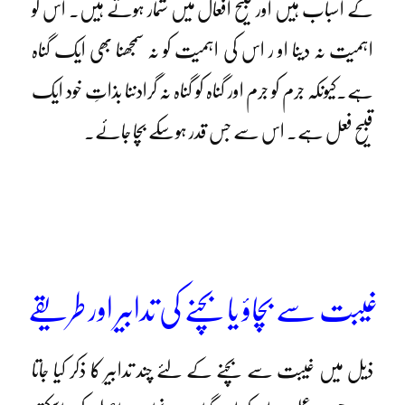
کے اسباب ہیں اور قبیح افعال میں شمار ہوتے ہیں۔ اس کو
اہمیت نہ دینا او ر اس کی اہمیت کو نہ سمجھنا بھی ایک گناہ
ہے۔کیونکہ جرم کو جرم اور گناہ کو گناہ نہ گرادننا بذاتِ خود ایک
قبیح فعل ہے۔ اس سے جس قدر ہوسکے بچا جائے۔
غیبت سے بچاؤ یا بچنے کی تدابیر اور طریقے
ذیل میں غیبت سے بچنے کے لئے چند تدابیر کا ذکر کیا جاتا