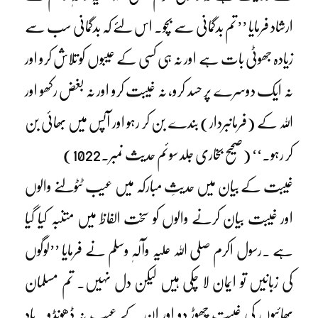
ارشاد فرمایا ’’تم بدگمانی سے بچو۔ اس لئے کہ بدگمانی سب سے
زیادہ جھوٹی بات ہے اور نہ ہی کسی کے عیبوں کو تلاش کرو اور
نہ ایک دوسرے پر حسد کرو، نہ غیبت کرو اور نہ بغض رکھو اور
اللہ کے (فرمانبردار) بندے بن کر رہو اور آپس میں بھائی بن
کر رہو۔‘‘ (صحیح بخاری جلد سوئم حدیث نمبر۔1022)
غیبت کے بیان میں حدیثِ مبارکہ میں عیب ٹٹولنے والوں
اور غیبت بیان کرنے والوں کو سخت الفاظ میں متنبہ کیا گیا
ہے ۔رسول اکرم صلی اللہ علیہ وآلہٖ وسلم نے فرمایا ’’لوگوں
کی زبانیں تو ایمان لا چکی ہیں لیکن دل نہیں۔ تم مسلمان
بھائیوں کی غیبت چھوڑ دو اور ان کے عیب نہ ڈھونڈو۔ یاد