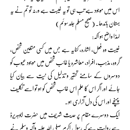
اس میں موجود ہے تب ہی تو یہ غیبت ہے ورنہ تو تم نے یہ
بہتان باندھا۔ (صحیح مسلم جلد سوئم)
لہٰذا واضح ہو اکہ:
غیبت وہ فعل، اشارہ، کنایہ ہے جس میں کسی متعین شخص،
گروہ، مذہب، افراد، معاشرہ یا غائب شخص میں موجود عیوب کو
دوسروں کے سامنے تحقیر و تذلیل کی نیت سے بیان کیا
جائے اور اگر اس کا علم اس غائب شخص کو ہو تو اسے تکلیف
پہنچے اور اس کی دل آزاری ہو۔
ایک دوسرے مقام پر حدیث شریف میں حضرت ابوہریرہؓ
سے روایت ہے کہ رسول اکرم صلی اللہ علیہ وآلہٖ وسلم نے