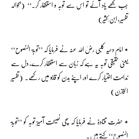
جب تجھے یاد آئے تو اس سے توبہ و استغفار کر۔‘‘ (بحوالہ
تفسیر، ابن ِ کثیر)
٭ امام دحیہ کلبی رضٰ اللہ عنہ نے فرمایا کہ ’’توبۃ النصوح‘‘
یعنی حقیقی توبہ یہ ہے کہ زبان سے استغفار کرے، دل سے
ندامت اختیار کرے اور اپنے بدن کو قابو میں رکھے۔ (تفسیر
الخازن)
٭ حضرت قتادہؓ نے فرمایا کہ سچی نصیحت آمیز توبہ کو ’’توبۃ
النصوح‘‘ کہتے ہیں۔