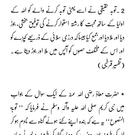
2 ۔توبہ حقیقی نے اسے یعنی توبہ کرنے والے کو اللہ کے
اولیا کے ساتھ محبت کا رشتہ استوار کرنے کی توفیق بخشی، جوڑ
دیا اور ملادیا اور جمع کیا جیسا کہ درزی سلائی کے ذریعے کپڑے کو
اور اس کے مختلف حصوں کو آپس میں ملا اور جوڑ دیتا ہے۔
(تفسیر قرطبی)
٭ حضرت معاذ رضی اللہ عنہٗ کے ایک سوال کے جواب
میں نبی کریم صلی اللہ علیہ وآلہٖ وسلم نے فرمایا کہ ’’ توبۃ
النصوح‘‘ یہ ہے کہ بندہ اپنے کئے ہوئے گناہ سے نادم ہو کر
اللہ کی طرف یوں دوڑے کہ دوبارہ گناہ کی طرف نہ لوٹے یہاں