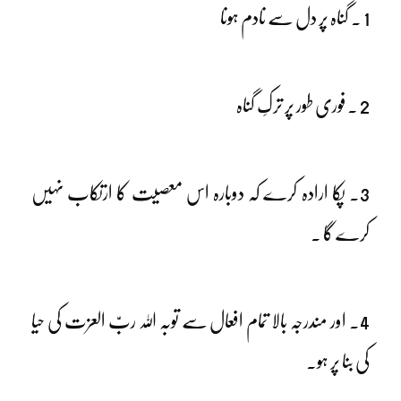
1 ۔ گناہ پر دل سے نادم ہونا
2 ۔ فوری طور پر ترکِ گناہ
3۔ پکا ارادہ کرے کہ دوبارہ اس معصیت کا ارتکاب نہیں
کرے گا ۔
4۔ اور مندرجہ بالا تمام افعال سے توبہ اللہ ربّ العزت کی حیا
کی بنا پر ہو۔