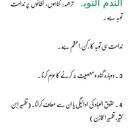
الندم التوبہ
ترجمہ: گناہوں، خطائوں پر ندامت
توبہ ہے۔
ندامت ہی توبہ کا رکن ِ اعظم ہے۔
3 ۔ دوبارہ گناہ و معصیت نہ کرنے کا عزم کرنا ۔
4 ۔ حقوق العباد کی ادائیگی یا ان سے معاف کرانا۔ (تفسیر ابن ِ
کثیر، تفسیر الخازن)