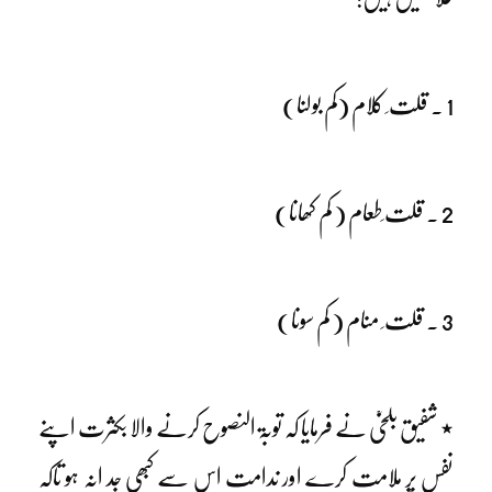
1 ۔ قلت ِ کلام (کم بولنا)
2 ۔ قلت ِطعام ( کم کھانا)
3 ۔ قلت ِ منام ( کم سونا)
٭ شفیق بلخیؒ نے فرمایا کہ توبۃ النصوح کرنے والا بکثرت اپنے
نفس پر ملامت کرے اور ندامت اس سے کبھی جد انہ ہو تاکہ