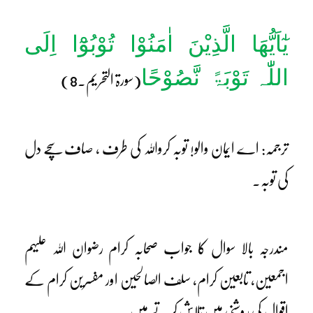
یٰٓاَیُّھَا الَّذِیْنَ اٰمَنُوْا تُوْبُوْٓا اِلَی
اللّٰہ تَوْبَۃً
نَّصُوْحًا
(سورۃ التحریم۔8)
ترجمہ: اے ایمان والو! توبہ کرواللہ کی طرف ، صاف سچے دل
کی توبہ۔
مندرجہ بالا سوال کا جواب صحابہ کرام رضوان اللہ علیہم
اجمعین، تابعین کرام، سلف الصالحین اور مفسرین کرام کے
اقوال کی روشنی میں تلاش کرتے ہیں۔