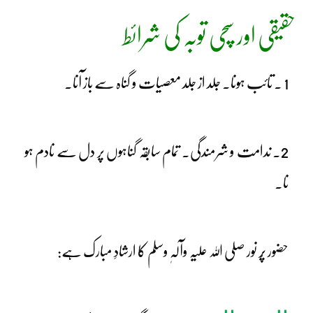
حقیقی اور سچی توبہ کی شرائط
1 ۔ تائب ہونا۔ جلد از جلد معصیات و گناہ سے باز آنا۔
2۔ ندامت و شرمندگی۔ تمام سابقہ گناہوں پر دل سے نادم ہو
نا۔
حضور پُر نور صلی اللہ علیہ وآلہٖ وسلم کا ارشادِ مبارک ہے: