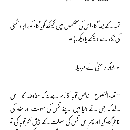
توبہ کے بعد گناہ اس کی آنکھوں میں کھٹکے گویا گناہ کو برابر دشمنی
کی نگاہ سے دیکھے یا دیکھ رہا ہو ۔
٭ ابوبکر واسطیؓ نے فرمایا:
’’توبۃ النصوح‘‘ خالص توبہ کا نام ہے نہ کہ معاوضہ کا۔ اس
لئے کہ جس نے دنیا میں اپنے نفس کی سہولت اور مفاد کی
خاطر گناہ کیا اور پھر اس نفس کی سہولت کے پیش نظر توبہ کی تو