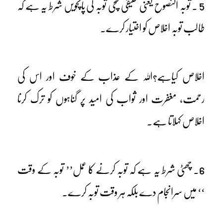
5 ۔ توبہ النصوح یعنی حقیقی سچی توبہ کی پانچویں شرط یہ ہے کہ
طالب توبہ اخلاص کو اختیار کرے۔
اخلاص کیاہے؟اللہ کے عذاب کے خوف اور اس کی
رحمت، مغفرت اور ثواب کی امید پر گناہوں کو ترک کرنا
اخلاص کہلاتا ہے۔
6۔ چھٹی شرط یہ ہے کہ توبہ کرنے کا عمل’’ توبہ کے وقت
‘‘ میں سرانجام دے بلکہ ہر وقت توبہ کرے۔