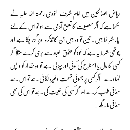
ریاض الصالحین میں امام شرف النووی رحمتہ اللہ علیہ نے
لکھا ہے کہ اگر معصیت کا تعلق آدمی سے ہو تو اس کے لئے
چار شرائط ہیں۔ تین تو وہ ہیں جن کا تذکرہ اوپر گزر چکا ہے اور
چوتھی شرط یہ ہے کہ خود کو حقوق العباد سے بری کرے مثلاً اگر
کسی کا مال یا اسطرح کی کوئی اور چیز لی ہے تو وہ حقدار کو واپس
لوٹا دے۔ اگر کسی پر جھوٹی تہمت وغیرہ لگائی ہے تو اس سے
معافی طلب کرے اور اگر کسی کی غیبت کی ہے تو اس کی بھی
معافی مانگے ۔