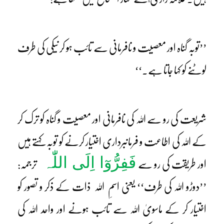
’’توبہ گناہ اور معصیت و نافرمانی سے تائب ہو کر نیکی کی طرف
لوٹنے کو کہا جاتا ہے۔‘‘
شریعت کی رو سے اللہ کی نافرمانی اور معصیت و گناہ کو ترک کر
کے اللہ کی اطاعت و فرمانبرداری اختیار کرنے کو توبہ کہتے ہیں
فَفِرُّوٓا اِلَی اللّٰہ
اور طریقت کی رو سے
ترجمہ:
’’دوڑو اللہ کی طرف‘‘ یعنی اسمِ اللہ ذات کے ذکر و تصور کو
اختیار کر کے ماسویٰ اللہ سے تائب ہونے اور واحد اللہ کی