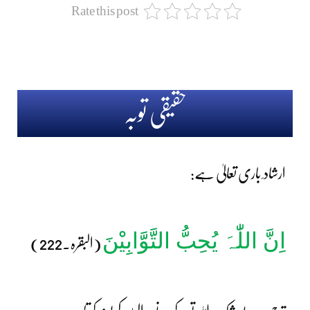
Rate this post
حقیقی توبہ
ارشاد ِ باری تعالیٰ ہے:
اِنَّ اللّٰہَ یُحِبُّ التَّوَّابِیْنَ
(البقرہ۔222)