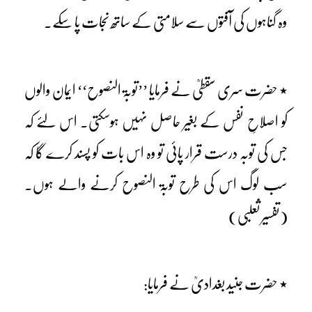
وہ گناہوں کی آفتوں سے سلامتی کے ساتھ نجات پا سکے۔
٭ حضرت سری سقطیؒ نے فرمایا ’’توبۃ النصوح‘‘ ایمان والوں
کو اصلاحِ نفس کے بغیر حاصل نہیں ہوسکتی۔ اس لئے کہ
جس کی توبہ درست قرار پائی تو وہ اس بات کو پسند کرے گا کہ
سب لوگ اس کی طرح توبۃ النصوح کرنے والے ہوں۔
(تفسیر ثعلبی)
٭ حضرت جنید بغدادیؒ نے فرمایا: