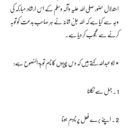
استدلال حضور صلی اللہ علیہ وآلہٖ وسلم کے اس ارشاد ِ مبارکہ کی
وجہ سے کیا ہے کہ اللہ جلّ شانہٗ نے ہر صاحب ِبدعت کو توبہ
کرنے سے محجوب کر دیا ہے۔
٭ ابو عبداللہ ؒ کہتے ہیں کہ دس چیزوں کا نام توبۃ النصوح ہے:
1 ۔ جہل سے نکلنا
2 ۔ اپنے برے فعل پر نادم ہونا