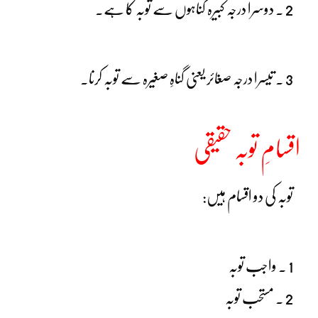
2 ۔ دوسرا درجہ کبیرہ گناہوں سے توبہ کا ہے۔
3 ۔ تیسرا درجہ صغائر یعنی گناہِ صغیرہ سے توبہ کرنا۔
اقسامِ توبہ حقیقی
توبہ کی دو اقسام ہیں:
1 ۔ واجب توبہ
2 ۔ مستحب توبہ