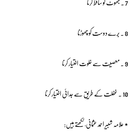
7 ۔ جھوٹ کو ساقط کرنا
8 ۔ بُرے دوست کو چھوڑنا
9 ۔ معصیت سے خلوت اختیار کرنا
10 ۔ غفلت کے طریق سے جدائی اختیار کرنا
٭ علامہ شبیر احمد عثمانی ؒ لکھتے ہیں: