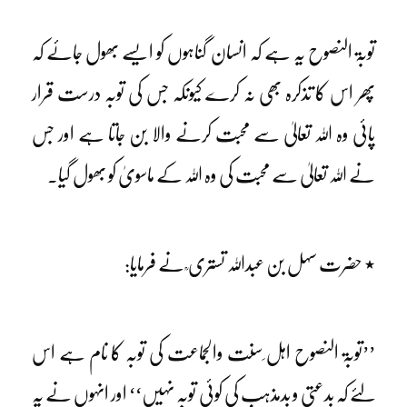
توبۃ النصوح یہ ہے کہ انسان گناہوں کو ایسے بھول جائے کہ
پھر اس کا تذکرہ بھی نہ کرے کیونکہ جس کی توبہ درست قرار
پائی وہ اللہ تعالیٰ سے محبت کرنے والا بن جاتا ہے اور جس
نے اللہ تعالیٰ سے محبت کی وہ اللہ کے ماسویٰ کو بھول گیا۔
٭ حضرت سہل بن عبداللہ تستری ؒ نے فرمایا:
’’توبۃ النصوح اہل ِسنت والجماعت کی توبہ کا نام ہے اس
لئے کہ بدعتی و بدمذہب کی کوئی توبہ نہیں‘‘ اور انہوں نے یہ