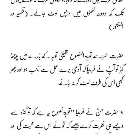
تک کہ دودھ تھنوں میں واپس لوٹ جائے۔ (تفسیر در
المنشور)
حضرت عمر ؓ سے توبۃ النصوح حقیقی توبہ کے بارے میں پوچھا
گیا تو آپؓ نے فرمایا کہ آدمی بُرے عمل سے تائب ہو اور پھر
کبھی اس کی طرف لوٹ کر نہ جائے۔
٭ حضرت حسنؓ نے فرمایا ’’توبۃ نصوح یہ ہے کہ تو گناہ سے
ویسے ہی نفرت کرے جیسے کہ تو نے اس سے محبت کی اور