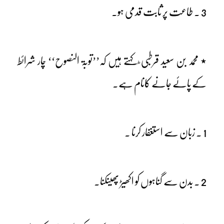
3 ۔ طاعت پر ثابت قدمی ہو۔
٭ محمد بن سعید قرطبی ؓ کہتے ہیں کہ’’توبۃ النصوح‘‘ چار شرائط
کے پائے جانے کانام ہے۔
1 ۔ زبان سے استغفار کرنا ۔
2 ۔ بدن سے گناہوں کو اکھیڑ پھینکنا۔