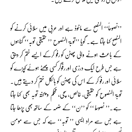
’’نصوحاً‘‘ النصح سے ماخوذ ہے اور عربی میں سلائی کرنے کو
النصح کہا جاتا ہے۔ گویا ’’توبۃ النصوح ’’ حقیقی توبہ‘‘ گناہوں
کے باعث ہونے والی پھٹن کو رفو کرکے ایسے ختم کر دیتی
ہے جس طرح ایک درزی اور رفوگر کسی پھٹے ہوئے کپڑے کو
سلائی اور رفو کر کے اس کی پھٹن کو بالکل ختم کر دیتے ہیں۔
توبۃ النصوح کو حقیقی، خالص، سچی، محکم و پختہ توبہ بھی کہا جاتا
ہے۔’’ نصوحًا ‘‘ کو ’’ن‘‘ کے ضمہ کے ساتھ بھی پڑھا جاتا
ہے جس سے مراد ایسی ’’ توبہ‘‘ ہے کہ جس سے مومن