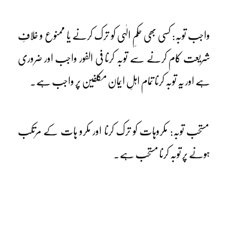
واجب توبہ: کسی بھی حکمِ الٰہی کو ترک کرنے یا ممنوع و خلافِ
شریعت کام کرنے سے توبہ کرنا فی الفور واجب اور ضروری
ہے اور یہ توبہ کرنا تمام اہلِ ایمان مکلفین پر واجب ہے۔
مستحب توبہ: مکروہات کو ترک کرنا اور مکرو ہات کے مرتکب
ہونے پر توبہ کرنا مستحب ہے۔