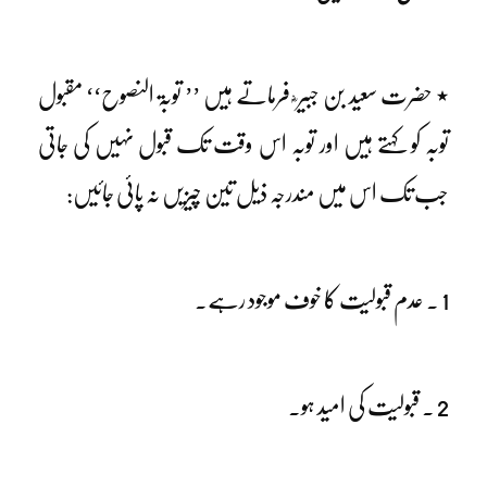
٭ حضرت سعید بن جبیر ؓ فرماتے ہیں ’’ توبۃ النصوح‘‘ مقبول
توبہ کو کہتے ہیں اور توبہ اس وقت تک قبول نہیں کی جاتی
جب تک اس میں مندرجہ ذیل تین چیزیں نہ پائی جائیں:
1 ۔ عدم قبولیت کا خوف موجود رہے۔
2 ۔ قبولیت کی امید ہو۔