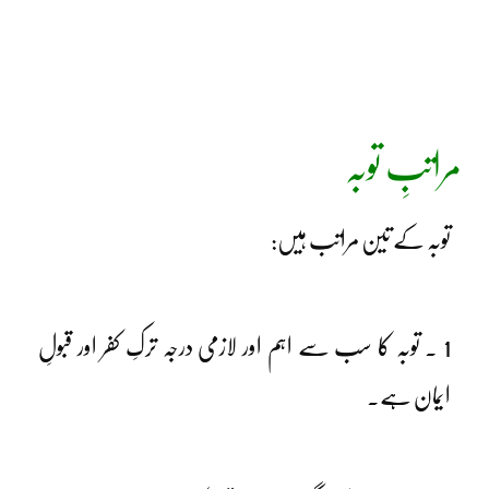
مراتبِ توبہ
توبہ کے تین مراتب ہیں:
1 ۔ توبہ کا سب سے اہم اور لازمی درجہ ترکِ کفر اور قبولِ
ایمان ہے۔