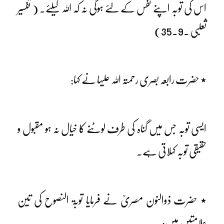
اس کی توبہ اپنے نفس کے لئے ہوگی نہ کہ اللہ کیلئے۔ ( تفسیر
ثعلبی ۔9۔35)
٭ حضرت رابعہ بصری رحمتہ اللہ علیہا نے کہا:
ایسی توبہ جس میں گناہ کی طرف لوٹنے کا خیال نہ ہو مقبول و
حقیقی توبہ کہلاتی ہے۔
٭ حضرت ذوالنون مصریؒ نے فرمایا توبۃ النصوح کی تین
علامتیں ہیں: