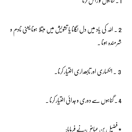
1 ۔ گناہوں کو زائل کرنا
2 ۔ اللہ کی یاد میں دل لگانا یا تشویش میں مبتلا ہونا یعنی نادم و
شرمندہ ہونا ۔
3 ۔ انکساری اور تابعداری اختیار کرنا۔
4 ۔ گناہوں سے دوری و جدائی اختیار کرنا ۔
٭ فضیل بن عیاض ؓ نے فرمایا: