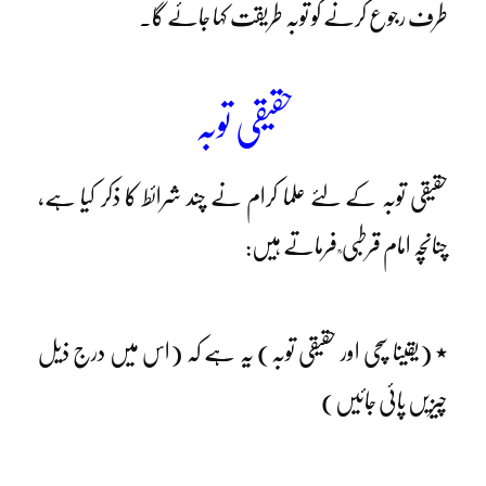
طرف رجوع کرنے کو توبہ طریقت کہا جائے گا۔
حقیقی توبہ
حقیقی توبہ کے لئے علما کرام نے چند شرائط کا ذکر کیا ہے،
چنانچہ امام قرطبی ؒ فرماتے ہیں:
٭ (یقینا سچی اور حقیقی توبہ) یہ ہے کہ (اس میں درج ذیل
چیزیں پائی جائیں)