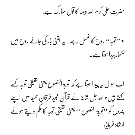
حضرت علی کرم اللہ وجہہ کا قول مبارک ہے:
٭ ’’توبہ‘‘ روح کا غسل ہے۔ یہ جتنی بار کی جائے روح میں
نکھار پیدا ہوتا ہے۔
اب سوال یہ پید ا ہوتا ہے کہ توبۃ النصوح یعنی حقیقی توبہ کسے
کہتے ہیں؟ اللہ جل شانہٗ نے قرآنِ مجید فرقانِ حمید میں اپنے
بندوں کو ’’توبۃ النصوح ‘‘ یعنی حقیقی توبہ کا حکم دیتے ہوئے
ارشاد فرمایا: