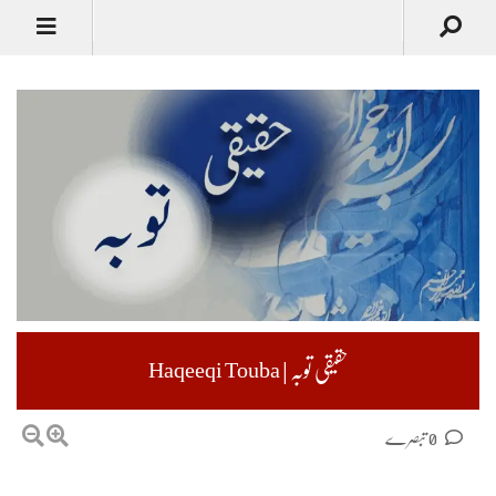
حقیقی توبہ | Haqeeqi Touba
0 تبصرے