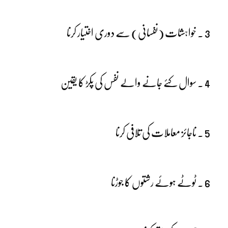
3 ۔ خواہشات (نفسانی) سے دوری اختیار کرنا
4 ۔ سوال کئے جانے والے نفس کی پکڑ کا یقین
5 ۔ ناجائز معاملات کی تلافی کرنا
6 ۔ ٹوٹے ہوئے رشتوں کا جوڑنا