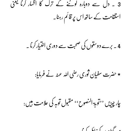
3 ۔ دل سے دوبارہ لوٹنے کے ترک کا اظہار کرنا یعنی
استقامت کے ساتھ اس پر قائم رہنا۔
4 ۔ برے دوستوں کی صحبت سے دوری اختیار کرنا ۔
٭ حضرت سفیان ثوری رضی اللہ عنہ نے فرمایا:
چار چیزیں ’’توبۃ النصوح‘‘ مقبول توبہ کی علامت ہیں: