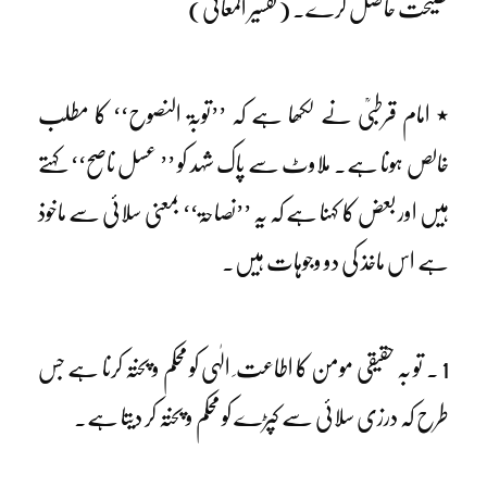
نصیحت حاصل کرے۔ (تفسیر المعانی)
٭ امام قرطبیؒ نے لکھا ہے کہ ’’توبۃ النصوح‘‘ کا مطلب
خالص ہونا ہے۔ ملاوٹ سے پاک شہد کو ’’ عسل ناصح‘‘ کہتے
ہیں اور بعض کا کہنا ہے کہ یہ ’’نصاحۃ‘‘ بمعنی سلائی سے ماخوذ
ہے اس ماخذ کی دو وجوہات ہیں۔
1 ۔ تو بہ حقیقی مومن کا اطاعت ِ الٰہی کو محکم و پختہ کرنا ہے جس
طرح کہ درزی سلائی سے کپڑے کو محکم و پختہ کر دیتا ہے۔