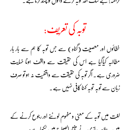
ترجمہ: بے شک اللہ توبہ کرنے والوں کو پسند کرتا ہے۔
توبہ کی تعریف:
خطائوں اور معصیت (گناہ) سے جس توبہ کا ہم سے بار بار
مطالبہ کیاگیا ہے اس کی حقیقت سے واقف ہونا نہایت
ضروری ہے۔ اگر توبہ کی حقیقت سے واقفیت نہ ہو تو صرف
زبان سے توبہ توبہ کہنا کافی نہیں ہے۔
لغت میں توبہ کے معنی و مفہوم لوٹنے اور رجوع کرنے کے
ہیں۔ علامہ رازی ؒ نے مختار الصحاح میں لکھا ہے: