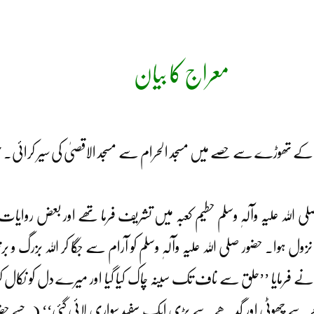
معراج کا بیان
ے تھوڑے سے حصے میں مسجد الحرام سے مسجد الاقصیٰ کی سیر کرائی
لہ علیہ وآلہٖ وسلم حطیم کعبہ میں تشریف فرما تھے اور بعض روایات
وا۔ حضور صلی اللہ علیہ وآلہٖ وسلم کو آرام سے جگا کر اللہ بزرگ و برتر
لم نے فرمایا ’’حلق سے ناف تک سینہ چاک کیا گیا اور میرے دل کو نکال 
یرے پاس خچر سے چھوٹی اور گدھے سے بڑی ایک سفید سواری لائی گئی‘‘ (جس