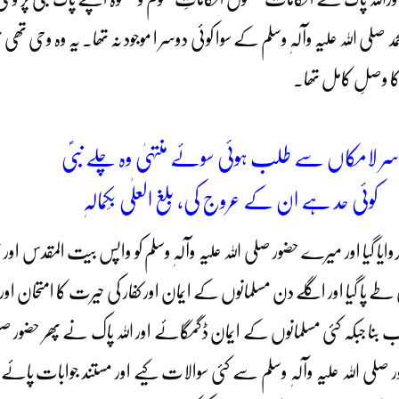
صلی اللہ علیہ وآلہٖ وسلم کے سوا کوئی دوسر ا موجود نہ تھا۔ یہ وہ وحی تھی 
م کا وصلِ کامل تھا۔
ر لامکاں سے طلب ہوئی سوئے منتہیٰ وہ چلے نبیؐ
کوئی حد ہے ان کے عروج کی، بلغ العلٰی بِکمالہٖ
کروایا گیا اور میرے حضور صلی اللہ علیہ وآلہٖ وسلم کو واپس بیت المقدس اور 
ا گیا اور اگلے دن مسلمانوں کے ایمان اور کفار کی حیرت کا امتحان اور 
بنا جبکہ کئی مسلمانوں کے ایمان ڈگمگائے اور اللہ پاک نے پھر حضور صلی
ضور صلی اللہ علیہ وآلہٖ وسلم سے کئی سوالات کیے اور مستند جوابا