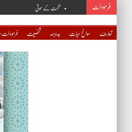
فرمودات
حکمت کے موتی
روح
خانقاہ
تعارف
سوانحِ حیات
جدوجہد
شخصیت
فرمودات/
نگاہ
سوچ
حقیقی دوست کی پہچان
مذہب و علما
صراطِ مستقیم
اسمِ اللہ ذات
اسمِ محمدؐ