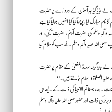
 تک لے جایا گیا ہر آسمان کے دروازے پر حضرت
 مبارک لیا، پوچھا گیا کیا انہیں بلوایا گیا ہے
ہ وآلہٖ وسلم کی حضرت آدمؑ ، حضرت یحییٰ ؑ اور
لی اللہ علیہ وآلہٖ وسلم نے سب کو سلام کیا
تک لے جایا گیا۔ سدرۃ المنتہیٰ کے مقام پر حضرت
علیہ الصلوٰۃ والسلام جانتے ہیں۔‘‘
ِ کائنات ہے، جو خاتم الانبیا کی ذات کے لیے ہی
 کی ذات اور حضور صلی اللہ علیہ وآلہٖ وسلم
حی فرمائے۔