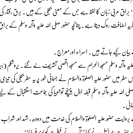
ا گیا۔‘‘ براق عربی زبان کا لفظ ہے جس کے معنی بجلی کے ہیں۔ برق رفتار کی
یہ اضافت روک دیتا ہے۔ چنانچہ حضور صلی اللہ علیہ وآلہٖ وسلم کے برا
صے بیان کیے جاتے ہیں۔ اسراء اور معراج۔
یہ وآلہٖ وسلم مسجد الحرام سے مسجد اقصیٰ تشریف لے گئے۔ یروشلم (بیت ا
ر میں حضور علیہ الصلوٰۃ والسلام نے جسمانی طور پر یہ سفر بجلی کی ت
ہ علیہ وآلہٖ وسلم قبلہ اوّل پہنچے توانبیا کی جماعت استقبال کے لیے مو
مائی۔
ے بروایت حضورعلیہ الصلوٰۃ والسلام کی خدمت میں دودھ ، شہد اور شرابِ
جس پر حضرت جبرائیل ؑ نے کہا ’’آپ نے فطرت کو پسند فرمایا‘‘۔