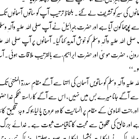
 آسمانوں کی سیر کو تشریف لے گئے۔ بلحاظِ ترتیب آپ کو ساتوں آسمانوں
چھا کون آیا ہے اور حضرت جبرائیلؑ نے آپ صلی اللہ علیہ وآلہٖ وسلم کا نام
للہ علیہ وآلہٖ وسلم کو خوش آمدید کہا گیا۔ آسمانوں پر آپ صلی اللہ علی
ؑ ، حضرت موسیٰؑ اور حضرت ابراہیم ؑ سے بالترتیب ملاقات ہوئی۔ آپ ص
و۔‘‘
 علیہ وآلہٖ وسلم کو ساتویں آسمان کی انتہا سے آگے مقامِ سدرۃ المنتہیٰ 
اس سے آگے جانا میرے بس میں نہیں، اس سے آگے کا راستہ بحکمِ خدا حضور 
 اور جنت الماویٰ کے مقام پر انسانیت کا وہ عروج پا لیا جو کہ وجۂ تخلیق
اور خالق کی مخلوق سے محبت کا تاقیامت ثبوت ہے۔ خدائے بزرگ و برتر
اوراللہ پاک نے احکامات بشمول احکاماتِ صوم و صلوٰۃ اپنے پاک نبی پر و