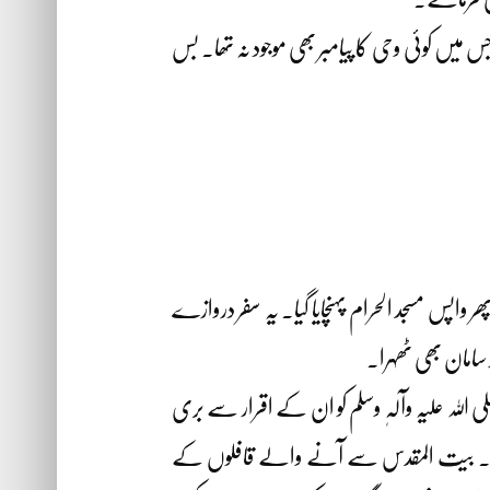
جس میں کوئی وحی کا پیامبر بھی موجود نہ تھا۔ بس
پھر واپس مسجد الحرام پہنچایا گیا۔ یہ سفر دروازے
سامان بھی ٹھہرا۔
 اللہ علیہ وآلہٖ وسلم کو ان کے اقرار سے بری
ت پائے۔ بیت المقدس سے آنے والے قافلوں کے