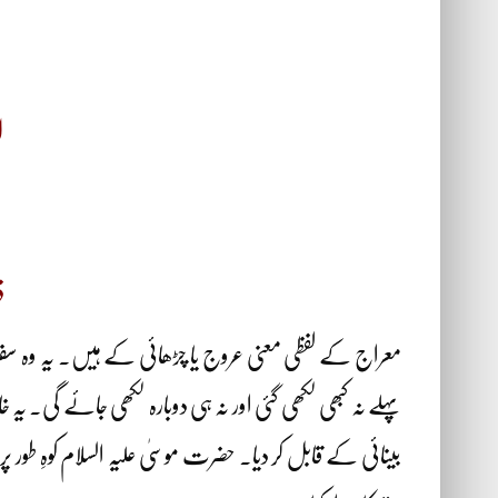
ا
ذ
معراج کے لفظی معنی عروج یا چڑھائی کے ہیں۔ یہ وہ سفر
پہلے نہ کبھی لکھی گئی اور نہ ہی دوبارہ لکھی جائے گی۔ یہ
بینائی کے قابل کر دیا۔ حضرت موسیٰ علیہ السلام کوہِ طور 