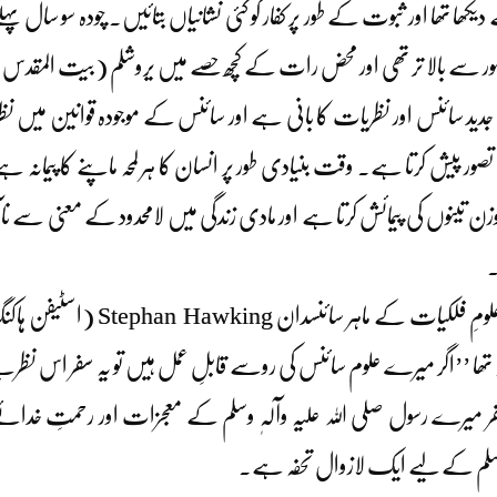
 دیکھا تھا اور ثبوت کے طور پر کفار کو کئی نشانیاں بتائیں۔ چودہ سو سال پ
ر سے بالا تر تھی اور محض رات کے کچھ حصے میں یروشلم (بیت المقدس) کا
جدید سائنس اور نظریات کا بانی ہے اور سائنس کے موجودہ قوانین میں نظ
ن تینوں کی پیمائش کرتا ہے اور مادی زندگی میں لامحدود کے معنی سے نا
۔
A Brief History of Time کے مصنف
 یہ تھا ’’اگر میرے علوم سائنس کی روسے قابلِ عمل ہیں تو یہ سفر اس نظر
 میرے رسول صلی اللہ علیہ وآلہٖ وسلم کے معجزات اور رحمتِ خدائے 
 وسلم کے لیے ایک لازوال تحفہ ہے۔