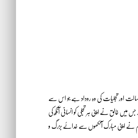
 رسالت اور تجلیات کی وہ روداد ہے جو اس سے
 میں خالق نے اپنی ہر تجلی کو انسانی آنکھ کی
ٖ وسلم نے اپنی مبارک آنکھوں سے خدائے بزرگ و