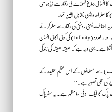
ہلے کا انسانی دماغ گھوڑے کی رفتار سے زیادہ کسی
 سفر اور واپسی ناقابلِ یقین تھا۔
ریہ اضافت یعنی روشنی کی رفتار سے سفر کر نے
والے ہر جسم اور ذرّے کے لیے وقت کے تھم جانے کا تصور پیش کرتا ہے۔ وقت بنیادی طور پر انسان کا ہر لمحہ ماپنے کا پیمانہ ہے اور لا محدود (Infinity) کی کوئی اکائی انسان
آشنا ہے۔ یہی وجہ ہے کہ ہمیشہ ہمیشہ کی زندگی
 اور جدید علومِ فلکیات کے ماہر سائنسدان Stephan Hawking (اسٹیفن ہاکنگ) سے مسلمانوں کے اس عظیم عقیدہ کے
یے کی عملی تصویر ہے۔‘‘
پاک کا ایک ادنیٰ سا مظہر ہے۔ یہ سفر پاک