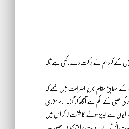
۔ جس کے گرد ہم نے برکت دے رکھی ہے تاکہ
 کے مطابق مقام حجر پر استراحت میں تھے کہ
 کی طلبی کے حکم سے آگاہ کیا گیا۔ امام بخاری
کر ایمان سے لبریز سونے کا طشت لا کر اس میں
ے حضرت انسؓ نے بروایت براق کہا)۔ حضور علیہ