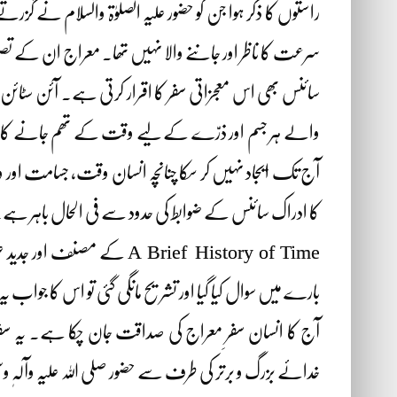
راستوں کا ذکر ہوا جن کو حضور علیہ الصلوٰۃ والسلام نے گزرتے
سرعت کا ناظر اور جاننے والا نہیں تھا۔ معراج ان کے تصو
سائنس بھی اس معجزاتی سفر کا اقرار کرتی ہے۔ آئن سٹائن 
آج تک ایجاد نہیں کر سکا چنانچہ انسان وقت، جسامت اور وز
کا ادراک سائنس کے ضوابط کی حدود سے فی الحال باہر ہے
بارے میں سوال کیا گیا اور تشریح مانگی گئی تو اس کا جواب
آج کا انسان سفرِ معراج کی صداقت جان چکا ہے۔ یہ سفر
خدائے بزرگ و برتر کی طرف سے حضور صلی اللہ علیہ وآلہٖ