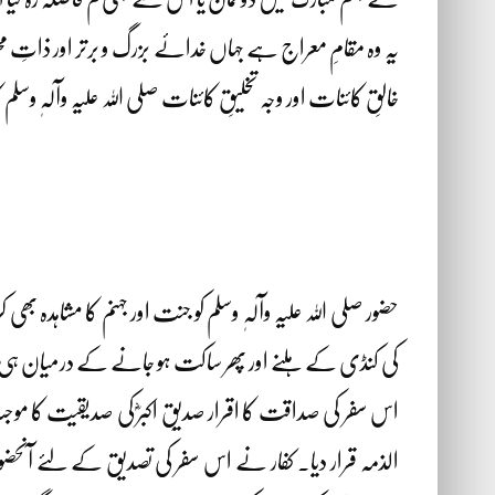
یہ وہ مقامِ معراج ہے جہاں خدائے بزرگ و برتر اور ذاتِ محمد 
خالقِ کائنات اور وجہ تخلیقِ کائنات صلی اللہ علیہ وآلہٖ وسل
س
حضور صلی اللہ علیہ وآلہٖ وسلم کو جنت اور جہنم کا مشاہدہ بھی 
کی کنڈی کے ہلنے اور پھر ساکت ہو جانے کے درمیان ہی طے پ
اس سفر کی صداقت کا اقرار صدیقِ اکبرؓ کی صدیقیت کا موجب 
الذمہ قرار دیا۔ کفار نے اس سفر کی تصدیق کے لئے آنح