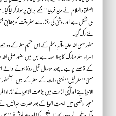
الصلوٰۃ والسلام نے مزید فرمایا ’’مجھے براق پر سوار کر لی
ہی شکل ہے اور روشنی کی رفتار سے سفر وقت کو بمطابق نظر
لئے رک گیا۔
حضور صلی اللہ علیہ وآلہٖ وسلم کے اس عظیم سفر کے دو ح
اسراء سفر مبارک کا پہلا حصہ ہے جس میں حضور صلی اللہ عل
کے فاصلے پر ہے۔ چودہ سو سال قبل رونما ہونے والے اس سف
معنی’’سفرِ لیل‘‘ یعنی رات کے سفر کے ہیں۔ آنحضور صلی الل
الانبیا بنے اور آپکی امامت میں جماعت الانبیا نے نماز ادا فر
مسجد الاقصیٰ میں امامتِ انبیا کے بعد حضرت جبرائیل ؑ ن
وآلہٖ وسلم نے دودھ کا پیالہ منتخب کیا اور جام نوش فرمایا 