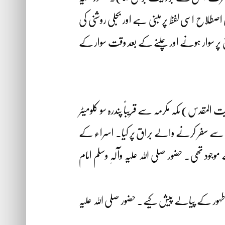
 اصطلاح اسی لفظ پر مبنی ہے اور بجلی روشنی کی
ق پر سوار ہونے اور چلنے کے بعد وقت سوار کے
لمقدس) مکہ مکرمہ سے قریباً پندرہ سو کلومیٹر
یزی سے سفر کرنے والے براق پر کیا۔ اسراء کے
جود تھی۔ حضور صلی اللہ علیہ وآلہٖ وسلم امام
 طہور کے پیالے پیش کیے۔ حضور صلی اللہ علیہ