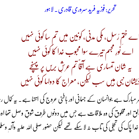
تحریر: فوزیہ فرید سروری قادری۔ لاہور
ے ختمِ رُسل، مکی مدنی، کونین میں تم سا کوئی نہیں
اے نورِ مجسم تیرے سوا محبوب خدا کا کوئی نہیں
یہ شان تمہاری ہے آقاؐ تم عرشِ بریں پر پہنچے
یشان نبی ہیں سب لیکن، معراج کا دولہا کوئی نہیں
 مبارک ہے جوانسان کے جسمانی اور باطنی عروج کی انتہا ہے۔ یہ کمال
 خالق اور مخلوق کی وہ ملاقات ہے جس میں دونوں طرف شوقِ وصل تھا اور جس
پر خدا پاک کی تجلی کی تاب نہ لاسکے تھے لیکن حضور صلی اللہ علیہ وآلہ