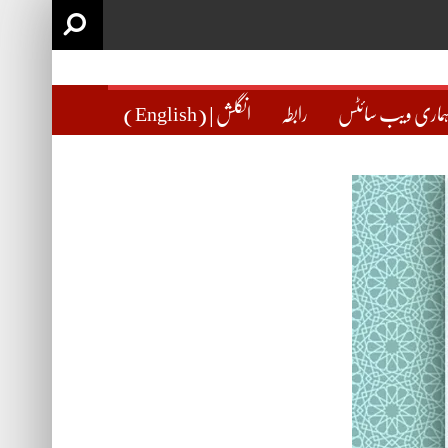
ماری ویب سائٹس
رابطہ
(English) | انگلش