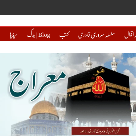
اقوال
سلسلہ سروری قادری
کتب
بلاگ | Blog
میڈیا
ہ