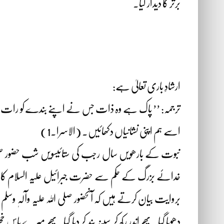
برتر کا دیدار کیا۔
ارشادِ باری تعالیٰ ہے:
ترجمہ: ’’ پاک ہے وہ ذات جس نے اپنے بندے کو رات ک
اسے ہم اپنی نشانیاں دکھائیں۔ (الاسرا۔1)
نبوت کے بارھویں سال رجب کی ستائیسویں شب حضور صلی ال
خدائے بزرگ کے حکم سے حضرت جبرائیل علیہ السلام کا نزول ہ
بروایت بیان کرتے ہیں کہ آنحضور صلی اللہ علیہ وآلہٖ وس
دھویا گیا۔ پھر اندر رکھ کر سینہ بند کر دیا گیا۔ پھر م