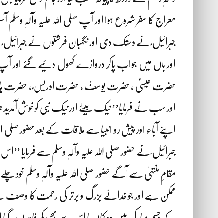
معراج کا سفر شروع ہوا اور آپ صلی اللہ علیہ وآلہٖ وسلم
جبرائیل ؑ نے دستک دی اور نگہبان فرشتوں نے جبرائیل ؑ سے پو
اور ہاں میں جواب پاکر دروازے کھول دئیے گئے اور آپ صلی ا
حضرت عیسیٰؑ ، حضرت یوسفؑ ، حضرت ادریس ؑ ، حضرت ہارون
اور سب نے فرمایا’’ نیک بیٹے اور نیک نبی کو خوش آمدید ہ
اپنے آباء اور پیش رو انبیا سے ملاقات کے بعد حضور صلی اللہ
جبرائیل ؑ نے حضور صلی اللہ علیہ وآلہٖ وسلم سے فرمایا ’’
مقامِ منتہیٰ سے آگے حضور صلی اللہ علیہ وآلہٖ وسلم خود چلے
ممکن ہے اور جو خدائے بزرگ و برتر کی رحمت کا وصف ہے 
کے جسم مبارک میں دو کمان یا اس سے بھی کم فاصلہ رہ گیا 