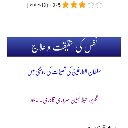
3/5 - (13 votes)
نفس کی حقیقت و علاج
سلطان العارفینؒ کی تعلیمات کی روشنی میں
تحریر: انیلا یٰسین سروری قادری۔ لاہور
حدیثِ قدسی ہے :