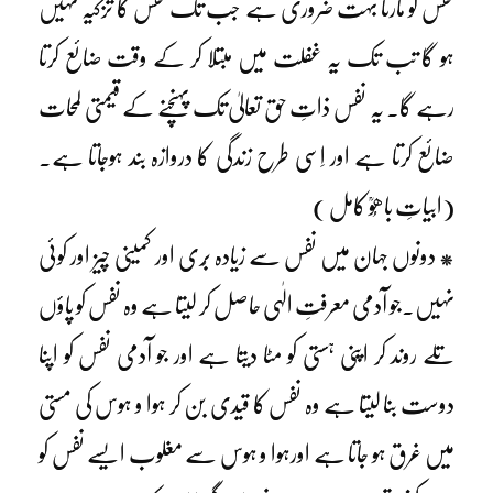
نفس کو مارنا بہت ضروری ہے جب تک نفس کا تزکیہ نہیں
ہو گا تب تک یہ غفلت میں مبتلا کر کے وقت ضائع کرتا
رہے گا۔ یہ نفس ذاتِ حق تعالیٰ تک پہنچنے کے قیمتی لمحات
ضائع کرتا ہے اور اِسی طرح زندگی کا دروازہ بند ہوجاتا ہے۔
(ابیاتِ باھُوؒ کامل )
* دونوں جہان میں نفس سے زیادہ بُری اور کمینی چیز اور کوئی
نہیں۔جو آدمی معرفتِ الٰہی حاصل کر لیتا ہے وہ نفس کو پاؤں
تلے روند کر اپنی ہستی کو مٹا دیتا ہے اور جو آدمی نفس کو اپنا
دوست بنا لیتا ہے وہ نفس کا قیدی بن کر ہوا و ہوس کی مستی
میں غرق ہو جاتا ہے اورہوا و ہوس سے مغلوب ایسے نفس کو