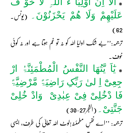
اَلَآ اِنَّ اَوْلِیَآ ءَ اللّٰہِ لَا خَوْ فٌ
*
عَلَیْھِمْ وَلَا ھُمْ یَحْزَنُوْنَ۔
(یونس۔
62)
ترجمہ:’’بے شک اولیا اللہ کو نہ تو غم ہوتا ہے اور نہ کوئی
خوف۔
یٰٓاَ یَّتُھَا النَّفْسُ الْمُطْمَئِنَّۃُ ارْ
*
جِعِیْٓ اِ لیٰ رَبِّکِ رَاضِیَۃً مَّرْضِیَّۃً
فَا دْخُلِیْ فِیْ عِبٰدِیْ وَادْ خُلِیْ
جَنَّتِیْ۔
(الفجر27-30)
ترجمہ: ’’اے نفسِ مطمئنہ!لوٹ اللہ تعالیٰ کی طرف، ایسی