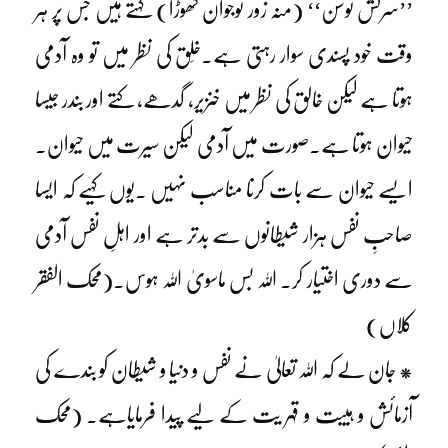
’’سرکش توسن‘‘ (منہ زور نوجوان گھوڑا) کہتے ہیں جس پر ہر
وقت خود پسندی سوار رہتی ہے۔خَلق کی نظر میں تو وہ آدمی
ہوتا ہے لیکن خالق کی نظر میں خنزیر، گدھے، کتے اور بندر جیسا
حیوان ہوتا ہے۔صورت میں آدمی لیکن سیرت میں حیوان۔
ایسے حیوان سے بات کرنا مناسب نہیں ۔یوں کہیے کہ ایسا
صاحبِ نفس ہزار شیطانوں سے بدتر ہے اور اہلِ نفس آدمی
سے دوری اختیار کر۔ اللہ بس ماسویٰ اللہ ہوس۔(محک الفقر
کلاں)
* جان لے کہ اللہ تعالیٰ نے نفس و دنیا و شیطان کو بندے کی
آزمائش و ہیبت و قہر یت کے لیے پیدا فرمایاہے۔ (محک