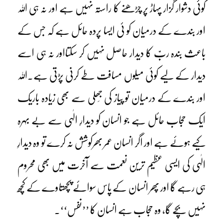
کوئی دشوار گزار پہاڑ پر چڑھنے کا راستہ نہیں ہے اور نہ ہی اللہ
اور بندے کے درمیان کو ئی ایسا پردہ حائل ہے کہ جس کے
باعث بندہ ربّ کا دیدار حاصل نہیں کر سکتااور نہ ہی اسے
دیدار کے لیے کوئی میلوں مسافت طے کرنی پڑتی ہے۔اللہ
اور بندے کے درمیان تو پیاز کی جِھلی سے بھی زیادہ باریک
ایک حجاب حائل ہے جو انسان کو دیدارِ الٰہی سے بے بہرہ
کیے ہوئے ہے اور اگر انسان عمر بھرکوشش نہ کرے تو وہ دیدارِ
الٰہی کی ایسی عظیم ترین نعمت سے آخرت میں بھی محروم
ہی رہے گا اور پھر انسان کے پاس سوائے پچھتاوے کے کچھ
نہیں بچے گا، وہ حجاب ہے انسان کا ’’نفس‘‘۔