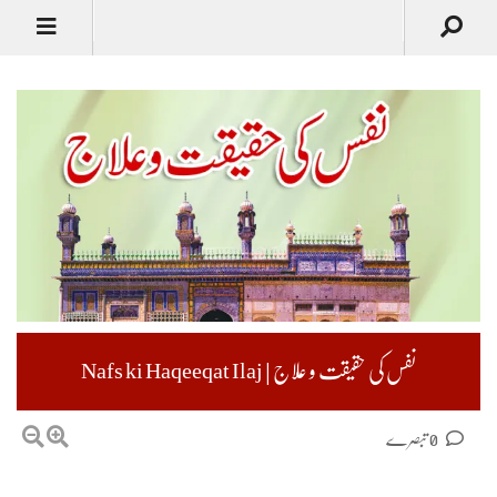
نفس کی حقیقت و علاج | Nafs ki Haqeeqat Ilaj
0 تبصرے