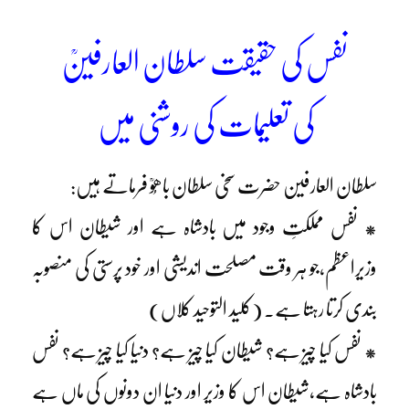
نفس کی حقیقت سلطان العارفینؒ
کی
تعلیمات کی روشنی میں
سلطان العارفین حضرت سخی سلطان باھُوؒ فرماتے ہیں:
* نفس مملکتِ وجود میں بادشاہ ہے اور شیطان اس کا
وزیراعظم،جو ہر وقت مصلحت اندیشی اور خود پرستی کی منصوبہ
بندی کرتا رہتا ہے۔ (کلید التوحید کلاں)
* نفس کیا چیز ہے؟ شیطان کیا چیز ہے؟ دنیا کیا چیز ہے؟ نفس
بادشاہ ہے،شیطان اس کا وزیر اور دنیا ان دونوں کی ماں ہے