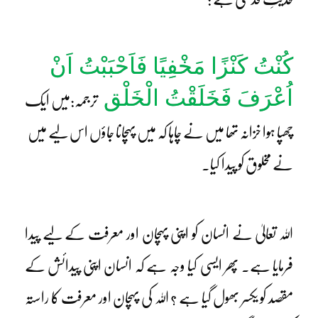
کُنْتُ کَنْزًا مَخْفِیًا فَاَحْبَبْتُ اَنْ
اُعْرَفَ فَخَلَقْتُ الْخَلْق
ترجمہ:میں ایک
چھپا ہوا خزانہ تھا میں نے چاہا کہ میں پہچانا جاؤں اس لیے میں
نے مخلوق کو پیدا کیا۔
اللہ تعالیٰ نے انسان کو اپنی پہچان اور معرفت کے لیے پیدا
فرمایا ہے۔ پھر ایسی کیا وجہ ہے کہ انسان اپنی پیدائش کے
مقصد کو یکسر بھول گیا ہے ؟ اللہ کی پہچان اور معرفت کا راستہ