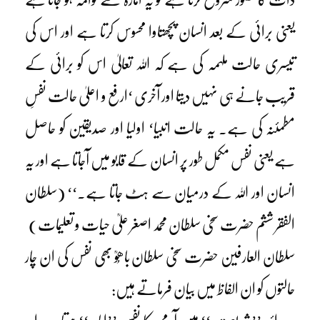
یعنی برائی کے بعد انسان پچھتاوا محسوس کرتا ہے اور اس کی
تیسری حالت ملہمہ کی ہے کہ اللہ تعالیٰ اس کو برائی کے
قریب جانے ہی نہیں دیتا اور آخری ‘ارفع و اعلیٰ حالت نفسِ
مطمئنہ کی ہے۔ یہ حالت انبیا‘ اولیا اور صدیقین کو حاصل
ہے یعنی نفس مکمل طور پر انسان کے قابو میں آجاتا ہے اور یہ
انسان اور اللہ کے درمیان سے ہٹ جاتا ہے۔‘‘ (سلطان
الفقر ششم حضرت سخی سلطان محمد اصغر علیؒ حیات و تعلیمات)
سلطان العارفین حضرت سخی سلطان باھُوؒ بھی نفس کی ان چار
حالتوں کو ان الفاظ میں بیان فرماتے ہیں: