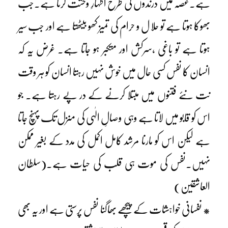
ہے۔غصہ میں درندوں کی طرح اظہارِ وحشت کرتا ہے۔جب
بھوکا ہوتا ہے تو حلا ل و حرام کی تمیز کھو بیٹھتا ہے اور جب سیر
ہوتا ہے تو باغی ،سرکش اور متکبر ہو جاتا ہے۔ غرض یہ کہ
انسان کا نفس کسی حال میں خوش نہیں رہتا انسان کو ہر وقت
نت نئے فتنوں میں مبتلا کرنے کے در پے رہتا ہے۔ جو
اس کو قابو میں لاتا ہے وہی وصالِ الٰہی کی منزل تک پہنچ جاتا
ہے لیکن اس کو مارنا مرشد کامل اکمل کی مدد کے بغیر ممکن
نہیں۔نفس کی موت ہی قلب کی حیات ہے۔(سلطان
العاشقین)
* نفسانی خواہشات کے پیچھے بھاگنا نفس پرستی ہے اور یہ بھی