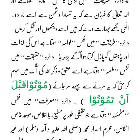
* دائرہ’’شریعت ‘‘ میں آدمی کا نفس ’’امارہ‘‘ ہوتاہے اور
اللہ تعالیٰ کا فرمان ہے کہ یہ تمہارا دشمن ہے اسے مار دو۔
الٰہی مجھے بصارت دے کہ میں اسے دیکھوں اور قتل کروں۔
دائرہ’’طریقت‘‘ میں نفس ’’لوامہ‘‘ ہوتا ہے اس کی لذات
اور چاہتوں کو پامال کرتا ہواآگے بڑھ جا۔ دائرہ ’’حقیقت‘‘ میں
نفس ’’ملہمّہ ‘‘ ہوتا ہے اسے عشق و ذکرِ اللہ کی آگ میں موم
مُوْتُوْاقَبْلَ
کر حتیٰ کہ یہ مرنے سے پہلے مر جائے (
اَنْ تَمُوْتُوْا
) ۔ دائرہ ’’معرفت‘‘ میں نفس
’’مطمئنہ‘‘ ہوتا ہے جو حقیقی طور پر مطیع، بااخلاص، موحّد خاص
الخاص، محرمِ اسرارِ محمد (صلی اللہ علیہ و آلہٖ وسلم) اور غیر