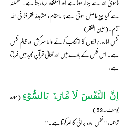
ماسویٰ اللہ سے بیزار ہوتا ہے اور استغفار کرتا رہتا ہے۔مطمئنہ
سے کیا چیز حاصل ہوتی ہے؟ لامقام، مشاہدۂ فقر فنا فی اللہ
تمام۔(عین الفقر)
نفسِ امارہ ،برائیوں کا ارتکاب کرنے والا سرکش اور ظالم نفس
ہے۔ اس نفس کے بارے میں اللہ تعالیٰ قرآنِ مجید میں فرماتا
ہے:
اِنَّ النَّفْسَ لَاَ مَّارَۃٌ بَالسُّوْٓءِ
(سورہ
یوسف۔53)
ترجمہ:’’ نفسِ امارہ برائی کا امر کرتا ہے۔‘‘