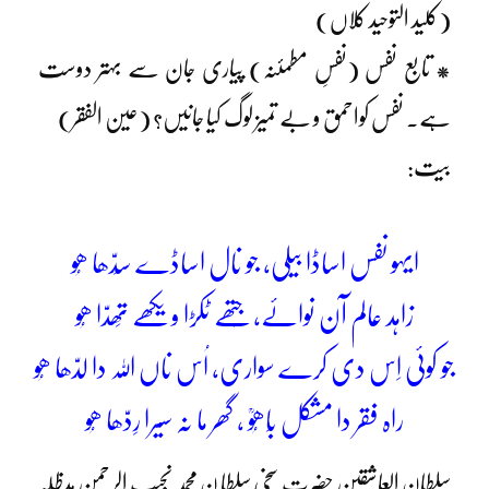
(کلید التوحید کلاں)
* تابع نفس (نفسِ مطمئنہ) پیاری جان سے بہتر دوست
ہے۔ نفس کواحمق و بے تمیز لوگ کیا جانیں؟ (عین الفقر)
بیت:
ایہو نفس اساڈا بیلی، جو نال اساڈے سِدّھا ھُو
زاہد عالم آن نوائے، جِتھے ٹکڑا ویکھے تِھدّا ھُو
جو کوئی اِس دی کرے سواری، اُس ناں اللہ دا لدّھا ھُو
راہ فقر دا مشکل بَاھُوؒ ، گھر ما نہ سیرا رِدّھا ھُو
سلطان العاشقین حضرت سخی سلطا ن محمد نجیب الرحمن مدظلہ