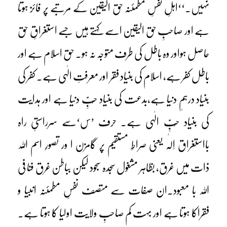
نہیں۔‘‘اہلِ نفسِ مطمئنہ حق الیقین کے مرتبے پر فائز ہوتا
ہے اور صاحبِ حق الیقین اسے کہتے ہیں جسے استغراقِ حق
حاصل ہواور وہ باطل کی طرف متوجہ نہ ہو۔ حق اسلام ہے اور
باطل کفر ہے، اسلام کی بنیاد فقر اور معرفتِ الٰہی ہے۔ کفر کی
بنیاد درہمِ دنیا ہے،بدعت کی بنیاد حُبِّ دنیا ہے اور ہدایت
کی بنیاد حُبِّ الٰہی ہے۔ حرف ’س‘سے سرراستیِ راہ
بااستغراق اِلٰہ یعنی صراطِ مستقیم پر گامزن ا ور تصورِ اسم اللہ
ذات میں غرق، بظاہر مشغول سجدہ سجود لیکن بباطن غرق فنا فی
اللہ با معبود۔ان صفات سے متصف نفسِ مطمئنہ انبیا و
فقراکا ہوتا ہے اور بہت کم صاحبِ ولایت اولیا کا ہوتا ہے۔