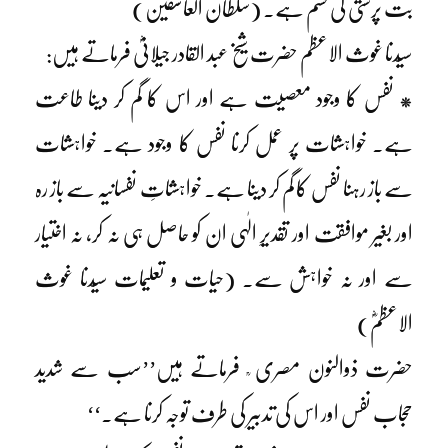
بت پرستی کی قسم ہے۔ (سلطان العاشقین)
سیّدنا غوث الاعظم حضرت شیخ عبد القادر جیلانیؓ فرماتے ہیں:
* نفس کا وجود معصیت ہے اور اس کا گم کر دینا طاعت
ہے۔ خواہشات پر عمل کرنا نفس کا وجود ہے۔ خواہشات
سے باز رہنا نفس کا گم کر دینا ہے۔ خواہشاتِ نفسانیہ سے باز رہ
اور بغیر موافقت اور تقدیرِ الٰہی ان کو حاصل ہی نہ کر، نہ اختیار
سے اور نہ خواہش سے۔ (حیات و تعلیمات سیّدنا غوث
الاعظمؓ)
حضرت ذوالنون مصری ؒ فرماتے ہیں’’سب سے شدید
حجاب نفس اور اس کی تدبیر کی طرف توجہ کرنا ہے۔‘‘