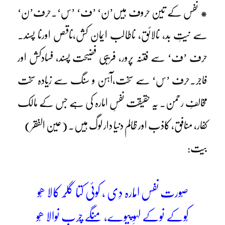
* نفس کے تین حروف ہیں’ن‘ ’ف‘ ’س‘۔حرف’ن‘
سے نیتِ بد، نالائق، ناطالب ایمان کش،ناقص اورنا پسند۔
حرف ’ف‘ سے فتنہ پرور، فریبی فضیحت پسند، فسادکش اور
فاجر۔حرف ’س‘ سے سخت،آہن و سنگ سے زیادہ سخت
مخالفِ رحمن۔ یہ حقیقت نفسِ امارہ کی ہے جس کے مالک
کفار، منافق، کاذب اور ظالم دنیا دار لوگ ہیں۔ (عین الفقر)
بیت:
صُورت نفس امّارہ دِی ، کوئی کتا گلّر کالا ھُو
کُوکے نوکے لہوِ پیوے، منگے چرب نوالا ھُو