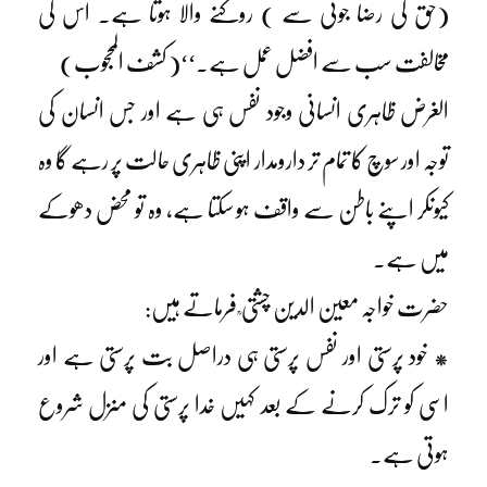
(حق کی رضا جوئی سے ) روکنے والا ہوتا ہے۔ اس کی
مخالفت سب سے افضل عمل ہے۔‘‘( کشف المحجوب)
الغرض ظاہری انسانی وجود نفس ہی ہے اور جس انسان کی
توجہ اور سوچ کا تمام تر دارومدار اپنی ظاہری حالت پر رہے گا وہ
کیونکر اپنے باطن سے واقف ہو سکتا ہے، وہ تو محض دھوکے
میں ہے۔
حضرت خواجہ معین الدین چشتی ؒ فرماتے ہیں:
* خود پرستی اور نفس پرستی ہی دراصل بت پرستی ہے اور
اسی کو ترک کرنے کے بعد کہیں خدا پرستی کی منزل شروع
ہوتی ہے۔