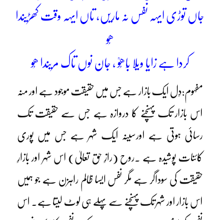
جاں توڑی ایہہ نفس نہ ماریں، تاں ایہہ وقت کھڑیندا
ھُو
کردا ہے زایا ویلا بَاھُوؒ ، جان نوں تاک مریندا ھُو
مفہوم:دِل ایک بازار ہے جس میں حقیقت موجود ہے اور منہ
اس بازار تک پہنچنے کا دروازہ ہے جس سے حقیقت تک
رسائی ہوتی ہے اورسینہ ایک شہر ہے جس میں پوری
کائنات پوشیدہ ہے ۔روح (رازِ حق تعالیٰ) اس شہر اور بازارِ
حقیقت کی سوداگر ہے مگر نفس ایسا ظالم راہزن ہے جو ہمیں
اس بازار اور شہر تک پہنچنے سے پہلے ہی لوٹ لیتا ہے۔ اس