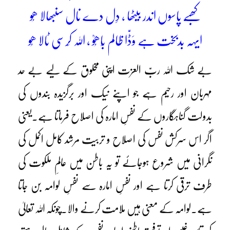
کھبّے پاسوں اندر بیٹھا ، دِل دے نال سنبھالا ھُو
ایہہ بدبخت ہے وَڈّا ظالم بَاھُوؒ ، اللہ کَرسی ٹالا ھُو
بے شک اللہ ربّ العزت اپنی مخلوق کے لیے بے حد
مہربان اور رحیم ہے جو اپنے نیک اور برگزیدہ بندوں کی
بدولت گناہگاروں کے نفسِ امارہ کی اصلاح فرماتا ہے۔یعنی
اگر اس سرکش نفس کی اصلاح و تربیت مرشد کامل اکمل کی
نگرانی میں شروع ہوجائے تو یہ باطن میں عالمِ ملکوت کی
طرف ترقی کرتا ہے اور نفسِ امارہ سے نفسِ لوامہ بن جاتا
ہے۔لوامہ کے معنی ہیں ملامت کرنے والا۔چونکہ اللہ تعالیٰ