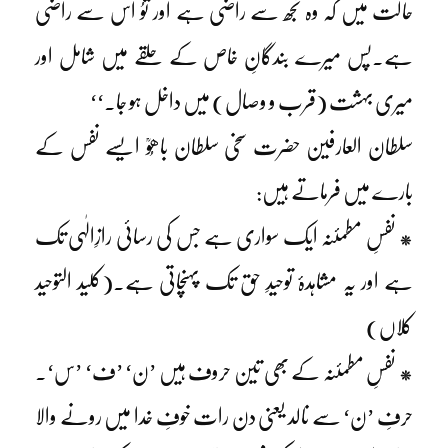
حالت میں کہ وہ تجھ سے راضی ہے اور توُ اُس سے راضی
ہے۔پس میرے بندگانِ خاص کے حلقے میں شامل اور
میری بہشت (قرب و وصال) میں داخل ہو جا۔‘‘
سلطان العارفین حضرت سخی سلطان باھُوؒ ایسے نفس کے
بارے میں فرماتے ہیں:
* نفسِ مطمئنہ ایک سواری ہے جس کی رسائی رازِالٰہی تک
ہے اور یہ مشاہدۂ توحیدِ حق تک پہنچاتی ہے۔(کلید التوحید
کلاں)
* نفسِ مطمئنہ کے بھی تین حروف ہیں ’ن‘ ’ف‘ ’س‘۔
حرفِ ’ن‘ سے نالد یعنی دن رات خوفِ خدا میں رونے والا