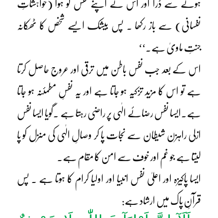
ہونے سے ڈرا اور اُس نے اپنے نفس کو ہوا (خواہشاتِ
نفسانی) سے باز رکھا ۔ پس بیشک ایسے شخص کا ٹھکانہ
جنتِ ماویٰ ہے۔‘‘
اس کے بعد جب نفس باطن میں ترقی اور عروج حاصل کرتا
ہے تو اس کا مزید تزکیہ ہو جاتا ہے اور یہ نفسِ مطمئنہ ہو جاتا
ہے۔ایسا نفس رضائے الٰہی پر راضی رہتا ہے ۔گویا ایسا نفس
ازلی راہزن شیطان سے نجات پا کر وصالِ الٰہی کی منزل کو پا
لیتا ہے جو غم اور خوف سے امن کا مقام ہے۔
ایسا پاکیزہ اور اعلیٰ نفس انبیا اور اولیا کرام کا ہوتا ہے ۔ پس
قرآنِ پاک میں ارشاد ہے: