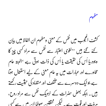
مفہوم
کشف المحجوب میں نفس کے معنی و مفہوم ان الفاظ میں بیان
کئے گئے ہیں ’’لغوی اعتبار سے نفس سے مراد کسی چیز کا
وجود،یا اُس کی حقیقت یا اُس کی ذات ہوتی ہے ‘البتہ عام
محاورے اور عبارات میں یہ عام معنی کے لیے استعمال ہوتا
ہے جو ایک دوسرے سے مختلف اور متضاد کی حیثیت رکھتے
ہیں۔ جبکہ بعض حضرات کے نزدیک نفس سے مراد روح،
مروّت اور قوت ہے۔ لیکن محققین صوفیا ان میں سے کسی