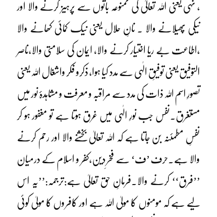
، نہی یعنی اللہ تعالیٰ کی ممنوعہ باتوں سے پرہیز کرنے والا اور
نیکی پھیلانے والا ۔ نانِ حلال یعنی نیک کمائی کھانے والا
،اطاعت بے ریا اختیار کرنے والا، ایمان کی سلامتی والا،ناصر
التوفیق یعنی توفیقِ الٰہی سے مدد کیا ہوا، ذکرو فکر واشغال اللہ یعنی
تصورِ اسم اللہ ذات کی مدد سے مراقبہ و معرفت و مشاہدۂ نور میں
مستغرق۔نفس جب نورِ الٰہی میں غرق ہوتا ہے تو مغفور ہو کر
نفسِ مطمئنہ بن جاتا ہے کہ اللہ تعالیٰ بخشنے والا اور رحم کرنے
والا ہے۔حرف ’ف‘ سے فخرِ دین،کفر و اسلام کے درمیان
’’فرق‘‘ کرنے والا۔فرمانِ حق تعالیٰ ہے:ترجمہ:’’یہ اس
لیے ہے کہ مومنوں کا مولیٰ اللہ ہے اور کافروں کا مولیٰ کوئی