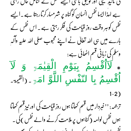
کی تائیدِ غیبی اور توفیقِ باطنی ایسے نفس کے شاملِ حال رہتی
ہے لہٰذا ایسا نفس انسان کو گناہ پر شرمسار کرتا رہتا ہے۔ایسے
نفس کو ہر وقت روزِ قیامت کی فکر رہتی ہے۔ اس نفس کے
بارے میں ہی اللہ تعالیٰ نے اپنے محبوب صلی اللہ علیہ وآلہٖ
وسلم کی زبانی قسم اٹھائی ہے:
لَآاُقْسِمُ بِیَوْمِ الْقِیٰمَۃِ وَ لَآ
*
اُقْسِمُ بِا لنّفْسِ اللَّوَّ امَۃِ
۔ (القیمۃ۔
(2-1
ترجمہ: ’’خبردار میں قسم کھاتا ہوں روزِ قیامت کی اور نیز قسم کھاتا
ہوں نفسِ لوامہ (گناہوں پر ملامت کرنے والے نفس)کی۔