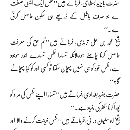
حضرت بایزید بسطامی ؒ فرماتے ہیں’’نفس ایک ایسی صفت
ہے جو صرف باطل کے ذریعے ہی سکون حاصل کرتی
ہے۔‘‘
شیخ محمد بن علی ترمذی ؒ فرماتے ہیں’’تم حق کی معرفت
حاصل کرنا چاہتے ہوحالانکہ تمہارا نفس تمہارے اندر موجود
ہے،نفس خود کو ہی نہیں پہچان سکتا تو کسی اور کو کیا پہچانے
گا؟‘‘
حضرت جنید بغدادی ؒ فرماتے ہیں’’تمہارا اپنے نفس کی مراد کو
پورا کرنا‘ کفر کی بنیاد ہے۔‘‘
شیخ ابو سلیمان درانی ؒ فرماتے ہیں’’نفس خیانت کرنے والا اور