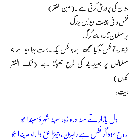
جو ان کی پرورش کرتی ہے۔(عین الفقر)
نفس دانی چیست دیو بس بزرگ
بر مسلمان تاختہ مانند گرگ
ترجمہ: تو نفس کو کیا سمجھتا ہے؟ نفس ایک بہت بڑا دیو ہے جو
مسلمانوں پر بھیڑیے کی طرح جھپٹتا ہے۔(محک الفقر
کلاں)
بیت:
دِل بازار تے منہ دروازہ، سینہ شہر ڈسیندا ھُو
روح سوداگر نفس ہے راہزن، جیہڑا حق دا راہ مریندا ھُو