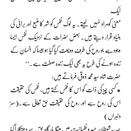
ایک
معنی کومراد نہیں لیتے۔ یہ لوگ نفس کو شر کا منبع اور برائی کی
بنیاد قرار دیتے ہیں۔ بعض حضرات کے نزدیک نفس ایسا
وجودہے جو روح کی طرف ودیعت کیا گیا ہو جیسا کہ انسان کے
زندہ ہونے کی طرح یہ بھی ایک زندہ صفت ہے۔‘‘
حضرت شاہ سیّد محمد ذوقی ؒ فرماتے ہیں:
* کسی چیز کی ذات کو اس کا نفس کہتے ہیں، نفس کی حقیقت
اس کی روح ہے اور روح کی حقیقت حق تعالیٰ ہے۔(سرِّ
دلبراں)
جب شیطان حسد و نفسانیت میں مبتلا بارگاہِ حق سے دھتکارا گیا