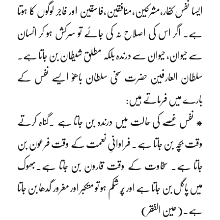
ایسا نفس کفار،مشرکین،منافقین،فاسقین اور فاجر لوگوں کا ہوتا
ہے۔ اگر اس کی اصلاح نہ کی جائے تو سرکش ہو کر انسان
سے حیوان، حیوان سے درندہ بلکہ مطلق شیطان بن جاتا ہے۔
سلطان العارفین حضرت سخی سلطان باھوؒ ایسے نفس کے
بارے میں فرماتے ہیں:
* نفس غصے کی حالت میں درندہ بن جاتا ہے ۔گناہ کرتے
وقت بچہ بن جاتا ہے۔ فراوانیِ نعمت کے وقت فرعون بن
جاتا ہے۔ سخاوت کے وقت قارون بن جاتا ہے۔بھوک
میں پاگل بن جاتا ہے اور پُر شکم ہو تو متکبر اور مغرور گدھا بن جاتا
ہے۔(عین الفقر)