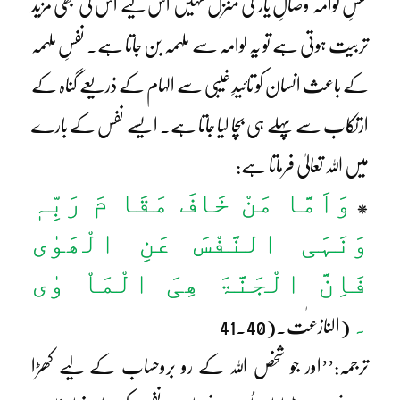
نفسِ لوامہ وصالِ یار کی منزل نہیں اس لیے اس کی بھی مزید
تربیت ہوتی ہے تو یہ لوامہ سے ملہمہ بن جاتا ہے۔ نفسِ ملہمہ
کے باعث انسان کو تائیدِ غیبی سے الہام کے ذریعے گناہ کے
ارتکاب سے پہلے ہی بچا لیا جاتا ہے۔ ایسے نفس کے بارے
میں اللہ تعالیٰ فرماتا ہے:
وَاَمَّا مَنْ خَافَ مَقَا مَ رَبِّہٖ
*
وَنَہَی النَّفْسَ عَنِ الْھَوٰی
فَاِنَّ الْجَنَّۃَ ھِیَ الْمَاْ وٰی
۔
(النازعٰت۔(41.40
ترجمہ:’’اور جو شخص اللہ کے رو بروحساب کے لیے کھڑا