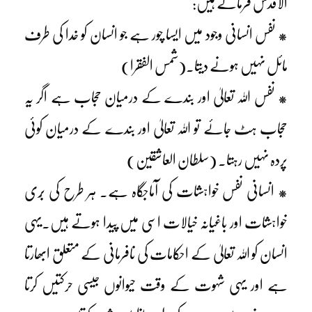
الاقدس فرماتے ہیں:
* نفس انسانی وجود میں ایسا چور ہے جو انسان کو خدا کی طرف
مائل نہیں ہونے دیتا۔(شمس الفقرا)
* نفس اللہ تعالیٰ اور بندے کے درمیان حجاب ہے اگر یہ
حجاب ہٹ جائے تو اللہ تعالیٰ اور بندے کے درمیان کوئی
پردہ نہیں رہتا۔ (سلطان العاشقین)
* انسانی نفس خواہشات کی آماجگاہ ہے۔ ہر طرح کی بُری
خواہشات اور باغیانہ خیالات اسی میں پیدا ہوتے ہیں۔یہی
انسان کو اللہ تعالیٰ کے احکامات کی نافرمانی کے متعلق ابھارتا
ہے اور یہی شہوت کے وقت حیوانوں جیسی حرکتیں کرتا