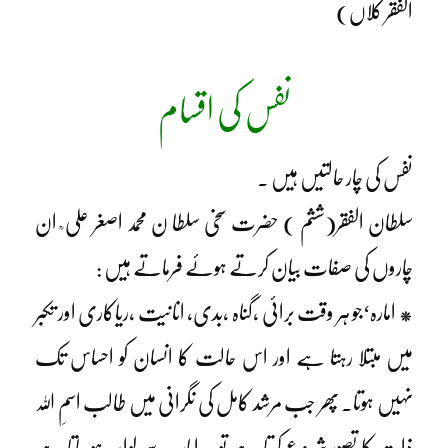
الفقر کلاں)
نفس کی اقسام
نفس کی چار حالتیں ہیں ۔
سلطان الفقر(ششم ) حضرت سخی سلطا ن محمد اصغر علی ؒ ان
چاروں کی صفات بیان کرتے ہوئے فرماتے ہیں :
* امارہ‘جو ہر وقت برائی ،گناہ ،بدی، انانیت ،ریاکاری اور تکبر
میں مبتلا رہتا ہے اور اس حالت کا انسان کو احساس تک
نہیں ہوتا۔ پھر جب مرشد کامل کی نگرانی میں طالب اسمِ اللہ
ذات کا تصور شروع کرتا ہے تو یہ امارہ سے لوامہ ہو جاتا ہے