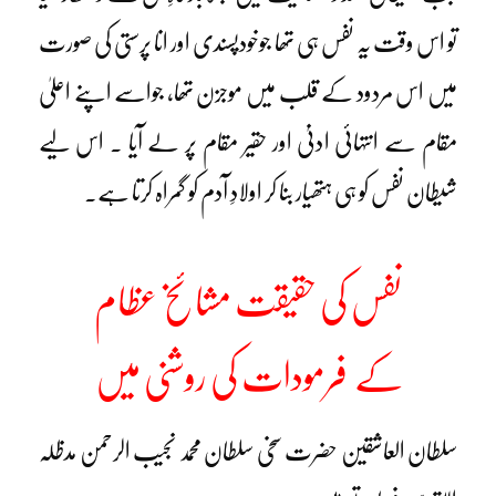
تو اس وقت یہ نفس ہی تھا جوخودپسندی اور انا پرستی کی صورت
میں اس مردود کے قلب میں موجزن تھا، جواسے اپنے اعلیٰ
مقام سے انتہائی ادنیٰ اور حقیر مقام پر لے آیا ۔ اس لیے
شیطان نفس کو ہی ہتھیار بنا کر اولادِ آدم کو گمراہ کرتا ہے۔
نفس کی حقیقت مشائخ عظام
کے
فرمودات کی روشنی میں
سلطان العاشقین حضرت سخی سلطان محمد نجیب الرحمن مدظلہ