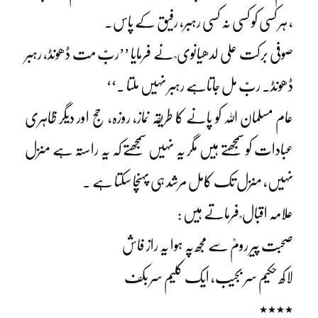
، ہر کسی کو کسی نہ کسی رہبر، رفیق کے پاس۔
صوفی برکت علی لدھیانوی ؒ نے فرمایا ’’ربّ مت ڈھونڈ، رہبر
ڈھونڈ۔ ربّ مل جاتاہے رہبر نہیں ملتا ۔‘‘
عام مسلمان اللہ کو پانے کا طریقہ نماز، روزہ، حج اور دیگر ظاہری
عبادات کو سمجھتے ہیں مگر یہ نہیں سمجھتے کہ یہ راستہ ہے منزل
نہیں، منزل تک کامل مرشد ہی پہنچا سکتا ہے ۔
علامہ اقبال ؒ فرماتے ہیں :
صحبت پیر رومؒ سے مجھ پہ ہوا یہ راز فاش
لاکھ حکیم سر بجیب، ایک کلیم سر بکف
٭٭٭٭