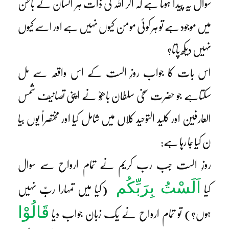
سوال یہ پیدا ہوتا ہے کہ اگر اللہ کی ذات ہر انسان کے باطن
میں موجود ہے تو ہر کوئی مومن کیوں نہیں ہے اور اسے کیوں
نہیں دیکھ پاتا؟
اس بات کا جواب روزِ الست کے اس واقعہ سے مل
سکتاہے جو حضرت سخی سلطان باھُوؒ نے اپنی تصانیف شمس
العارفین اور کلید التوحید کلاں میں شامل کیا اور مختصراً یوں بیا
ن کیا جا رہا ہے:
روزِ الست جب رب کریم نے تمام ارواح سے سوال
اَلَسْتُ بِرَبِّکُم
کیا
(کیا میں تمہارا ربّ نہیں
قَالُوْا
ہوں؟) تو تمام ارواح نے یک زبان جواب دیا