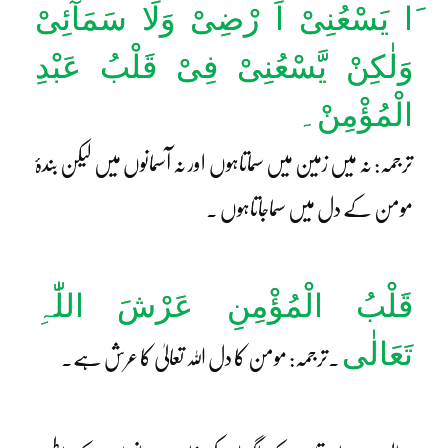
َا یَسْعُنِیْ اَ رْضِیْ وَلَا سَمَآئِیْ
وَلٰکِنْ یَّسْعُنِیْ فِیْ قَلْبُ عَبْدِ
الْمُؤْمِنْ۔
ترجمہ: نہ میں زمین میں سماتاہوں اور نہ آسمانوں میں لیکن بندۂ
مومن کے دل میں سماجاتاہوں ۔
قَلْبُ الْمُؤْمِنِ عَرْشَ اللّٰہِ
تَعَالٰی
۔ترجمہ: مومن کا دل اللہ تعالیٰ کا عرش ہے۔