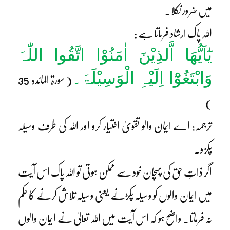
میں ضرور نکلا۔
اللہ پاک ارشاد فرماتا ہے :
یٰٓاَیُّھَا اَّلذِیْنَ اٰمَنُوْا اتَّقُوا اللّٰہَ
وَابْتَغُوْٓا اِلَیْہِ الْوَسِیْلَۃَ۔
( سورۃ المائدہ 35
)
ترجمہ: اے ایمان والو تقویٰ اختیار کرو اور اللہ کی طرف وسیلہ
پکڑو۔
اگر ذاتِ حق کی پہچان خود سے ممکن ہوتی تو اللہ پاک اس آیت
میں ایمان والوں کو وسیلہ پکڑنے یعنی وسیلہ تلاش کرنے کا حکم
نہ فرماتا۔ واضح ہو کہ اس آیت میں اللہ تعالیٰ نے ایمان والوں