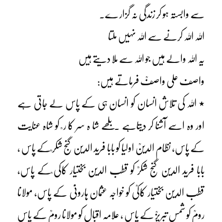
سے وابستہ ہو کر زندگی نہ گزار ے۔
اللہ اللہ کرنے سے اللہ نہیں ملتا
یہ اللہ والے ہیں جو اللہ سے ملا دیتے ہیں
واصف علی واصفؒ فرماتے ہیں:
٭ اللہ کی تلاش انسان کو انسان ہی کے پاس لے جاتی ہے
اور وہ اسے آشنا کر دیتاہے ۔ بلھے شا ہ سر کا ر ؒ کو شاہ عنایت
کے پاس، نظام الدینؒ اولیا کو بابا فرید الدین گنج شکر ؒکے پاس ،
بابا فرید الدین گنج شکرؒ کو قطب الدین بختیار کاکی ؒکے پاس،
قطب الدین بختیار کاکیؒ کو خواجہ عثمان ہارونیؒ کے پاس، مولانا
رومؒ کو شمس تبریزؒ کے پاس ، علامہ اقبال کو مولانا رومؒ کے پاس