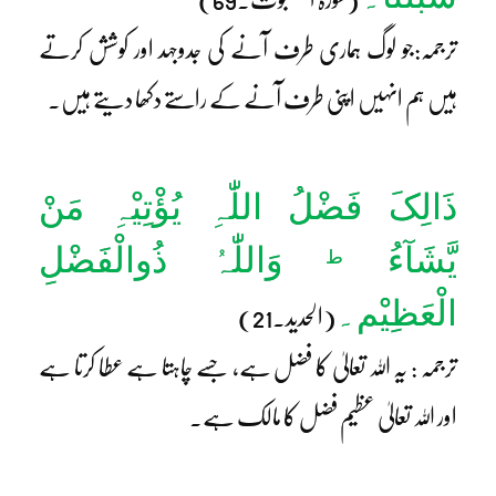
ترجمہ:جو لوگ ہماری طرف آنے کی جدوجہد اور کوشش کرتے
ہیں ہم انہیں اپنی طرف آنے کے راستے دکھا دیتے ہیں۔
ذَالِکَ فَضْلُ اللّٰہِ یُؤْتِیْہِ مَنْ
یَّشَآءُ
وَاللّٰہُ ذُوالْفَضْلِ
ط
الْعَظِیْم۔
(الحدید۔21)
ترجمہ : یہ اللہ تعالیٰ کا فضل ہے، جسے چاہتا ہے عطا کرتا ہے
اور اللہ تعالیٰ عظیم فضل کا مالک ہے۔