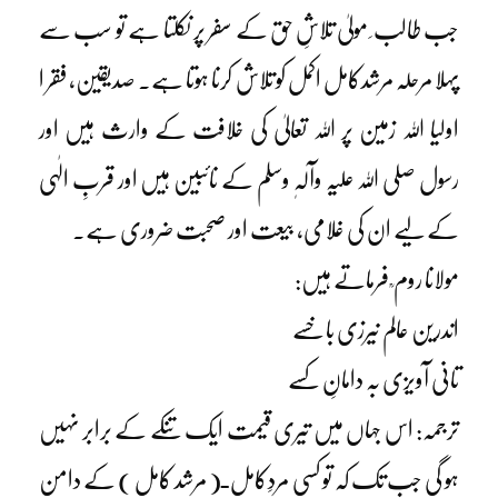
جب طالب ِ مولیٰ تلاشِ حق کے سفر پر نکلتا ہے تو سب سے
پہلا مرحلہ مرشدکامل اکمل کو تلاش کرنا ہوتا ہے۔ صدیقین، فقر ا
اولیا اللہ زمین پر اللہ تعالیٰ کی خلافت کے وارث ہیں اور
رسول صلی اللہ علیہ وآلہٖ وسلم کے نائبین ہیں اور قربِ الٰہی
کے لیے ان کی غلامی، بیعت اور صحبت ضروری ہے۔
مولانا روم ؒ فرماتے ہیں:
اندرین عالم نیرزی باخسے
تانی آویزی بہ دامانِ کسے
ترجمہ: اس جہاں میں تیری قیمت ایک تنکے کے برابر نہیں
ہو گی جب تک کہ تو کسی مردِکامل ـ( مرشد کامل ) کے دامن