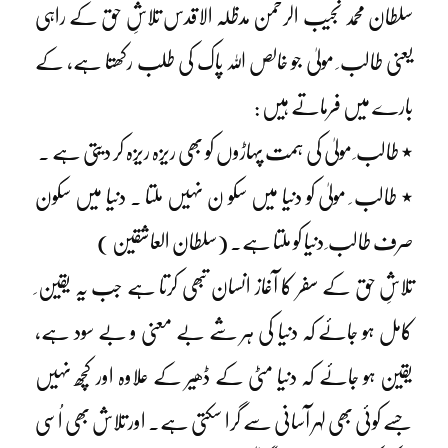
سلطان محمد نجیب الرحمن مدظلہ الاقدس تلاشِ حق کے راہی
یعنی طالب ِ مولیٰ جو خالص اللہ پاک کی طلب رکھتا ہے، کے
بارے میں فرماتے ہیں :
٭ طالب ِ مولیٰ کی ہمت پہاڑوں کو بھی ریزہ ریزہ کر دیتی ہے ۔
٭ طالب ِ مولیٰ کو دنیا میں سکو ن نہیں ملتا ۔ دنیا میں سکون
صرف طالب ِ دنیا کو ملتا ہے۔ (سلطان العاشقین )
تلاشِ حق کے سفر کا آغاز انسان تبھی کرتا ہے جب یہ یقین ِ
کامل ہو جائے کہ دنیا کی ہر شے بے معنی و بے سود ہے،
یقین ہو جائے کہ دنیا مٹی کے ڈھیر کے علاوہ اور کچھ نہیں
جسے کوئی بھی لہر آسانی سے گرا سکتی ہے۔ اور تلاش بھی اُسی