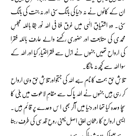
ان کے کانوں نے نہ دنیا کی بانگ سنی اور نہ جنت کی بانگ
سنی۔ وہ اشتیاقِ الٰہی میں غرق فنا فی اللہ نور بقا باللہ مجلسِ
محمدی کی متابعت اور حضوری رکھنے والے عارف باللہ فقرا
کی ارواح تھیں جنہوں نے ازل سے فقراختیار کیا اور اللہ کے
سوا اللہ سے کچھ نہ مانگا۔
تلاشِ حق ہمت کا نام ہے اللہ کی جستجواور تلاشِ حق وہی ارواح
کر رہی ہیں جنہوں نے اللہ پا ک سے مقامِ لاھوت میں بلیٰ کا
سچا وعدہ کیا تھا اور دنیا میں آکر بھی ا س وعدے پر قائم ہیں۔
ایسی ارواح کا رجحان اپنی اصل یعنی روحِ قدسی کی طرف رہتا
ہے جیسا کہ حدیث پاک ہے :