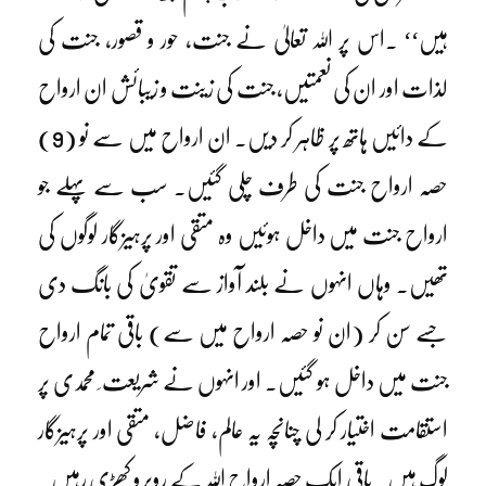
ہیں‘‘ ۔اس پر اللہ تعالیٰ نے جنت، حور و قصور، جنت کی
لذات اور ان کی نعمتیں، جنت کی زینت و زیبائش ان ارواح
کے دائیں ہاتھ پر ظاہر کر دیں۔ ان ارواح میں سے نو (9)
حصہ ارواح جنت کی طرف چلی گئیں۔ سب سے پہلے جو
ارواح جنت میں داخل ہوئیں وہ متقی اور پرہیزگار لوگوں کی
تھیں۔ وہاں انہوں نے بلند آواز سے تقویٰ کی بانگ دی
جسے سن کر (ان نو حصہ ارواح میں سے) باقی تمام ارواح
جنت میں داخل ہو گئیں۔ اور انہوں نے شریعت ِ محمدی پر
استقامت اختیار کر لی چنانچہ یہ عالم، فاضل، متقی اور پرہیزگار
لوگ ہیں۔ باقی ایک حصہ ارواح اللہ کے روبرو کھڑی رہیں۔