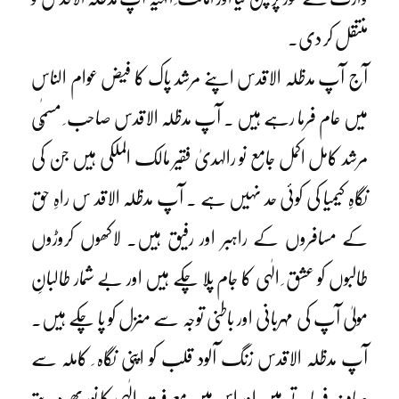
منتقل کر دی۔
آج آپ مدظلہ الاقدس اپنے مرشد پاک کا فیض عوام الناس
میں عام فرما رہے ہیں ۔ آپ مدظلہ الاقدس صاحب ِ مسمّٰی
مرشد کامل اکمل جامع نو رالہدیٰ فقیر مالک الملکی ہیں جن کی
نگاہِ کیمیا کی کوئی حد نہیں ہے ۔ آپ مدظلہ الاقد س راہِ حق
کے مسافروں کے راہبر اور رفیق ہیں۔ لاکھوں کروڑوں
طالبوں کو عشق ِ الٰہی کا جام پلا چکے ہیں اور بے شمار طالبانِ
مولیٰ آپ کی مہربانی اور باطنی توجہ سے منزل کو پا چکے ہیں۔
آپ مدظلہ الاقدس زنگ آلود قلب کو اپنی نگاہ ِ کاملہ سے
صاف فرماتے ہیں اور اس میں معر فت ِ الٰہی کا نور بھر دیتے