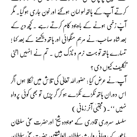
کرتے آپ ؒ کے ہاتھ لہو لہان ہوگئے اور خون جاری ہو گیا۔ مگر
آپؒ زخمی ہونے کے باوجود کام کرتے رہے ۔ کچھ دیر کے
بعد شاہ صاحب ؒ نے مرہم منگوائی اور ہاتھ دیکھنے کے بعد کہا !
تمہارے ہاتھ تو بہت نرم و نازک ہیں ۔ تم نے انہیں اتنی
تکلیف کیوں دی ؟
آپ ؒ نے عرض کیا : حضور اللہ تعالیٰ کی تلاش میں نکلا ہوں اگر
اس دوران ہاتھ ٹکڑے ٹکڑے ہو کر گر پڑیں تو بھی کوئی پرواہ
نہیں ‘‘۔ (مجتبیٰ آخر ِ زمانی )
سلسلہ سروری قادری کے موجودہ شیخ اورحضرت سخی سلطان
باھُو ؒ کے روحانی وارث سلطان العاشقین حضرت سخی سلطان