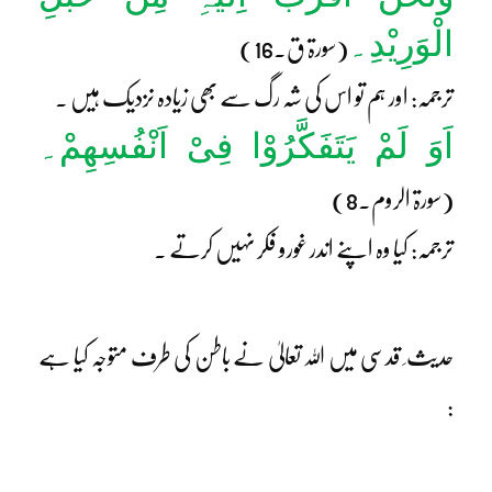
الْوَرِیْدِ۔
(سورۃ ق۔16)
ترجمہ: اور ہم تو اس کی شہ رگ سے بھی زیادہ نزدیک ہیں ۔
اَوَ لَمْ یَتَفَکَّرُوْا فِیْ اَنْفُسِھِمْ۔
(سورۃ الروم۔8)
ترجمہ: کیا وہ اپنے اندر غورو فکر نہیں کرتے ۔
حدیث ِ قدسی میں اللہ تعالیٰ نے باطن کی طرف متوجہ کیا ہے
: