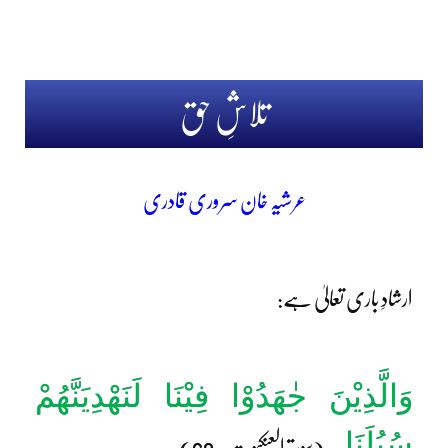
تلاشِ حق
عرشیہ خان سروری قادری
ارشادِ باری تعالیٰ ہے:
وَالَّذِیْنَ جٰھَدُوْا فِیْنَا لَنَھْدِیَنَّھُمْ
سُبُلَنَا۔
(سورۃ العنکبوت۔69)