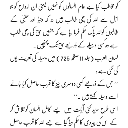
کو مخاطب کیا ہے عام انسانوں کو نہیں یعنی ان ارواح کو جو
ازل سے اللہ کی سچی طالب ہیں نہ کہ دنیا اور عقبیٰ کے
طالبوں کواللہ پاک حکم فرما رہا ہے کہ جنہیں حق کی سچی طلب
ہے وہ کسی وسیلے کے ذریعے حق تک پہنچیں۔
لسان العرب ( جلد 11 صفحہ 725 ) میں وسیلہ کی تعریف یوں
کی گئی ہے :
’’ جس کے ذریعے کسی دوسری چیز کا قرب حاصل کیا جائے
اسے وسیلہ کہتے ہیں ۔‘‘
اسی طرح مزید کئی آیات میں ایسے کامل انسان کو تلاش کر
کے اس کی پیروی کا حکم دیا گیا ہے جسے اللہ کا قرب حاصل