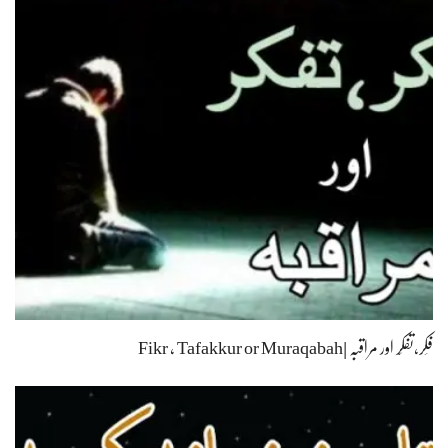
فِکر،تفکّر اور مراقبہ |Fikr , Tafakkur or Muraqabah