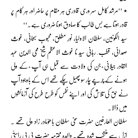
٭ ’’مرشد کامل سر وری قادری ہر مقام پر حاضر اور ہر کام پر
قادر ہوتا ہے بس طالب کا صادق ہونا ضروری ہے۔‘‘
سیّد الکونین، سلطان الاولیا، نورِ مطلق، محبوبِ سبحانی، غوثِ
صمدانی، قطب ِ ربّانی سیّد نا غوث الاعظم شیخ محی الدین عبد
القادر جیلانی ؓ جن کی ولادت سے قبل ہی آپ ؓ کے ولی
ہونے کے چرچے چار سو پھیل چکے تھے اس کے باوجود آپ
ؓنے حق کی تلاش کی اور اپنے نفس کو طرح طرح کی آزمائشوں
میں ڈالا۔
سلطان العارفین حضرت سخی سلطان باھوؒمادر زاد ولی تھے ۔
ازل سے منتخب شدہ تھے۔ والدہ محترمہ حضرت بی بی راستیؒ