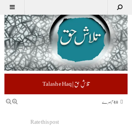
تلاشِ حق | Talash e Haq
48 تبصرے
Rate this post