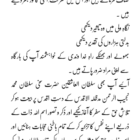
ہیں ۔
نگاہِ ولی میں وہ تاثیر دیکھی
بدلتی ہزاروں کی تقدیر دیکھی
بھولے اور بھٹکے راہِ خدا وندی کے خواہشمند آپ کی بارگاہ
سے اپنی مراد ضرور پاتے ہیں۔
آئیے آپ بھی سلطان العاشقین حضرت سخی سلطان محمد
نجیب الرحمن مدظلہ الاقدس کے دستِ اقدس پر بیعت ہو کر
تلاشِ حق کے سفر کا آغاز کیجیے اور ذکر و تصور اسم اللہ ذات کے
ذریعے اپنے نفس کا تزکیہ کر کے تمام باطنی حجابات ہٹائیں اور