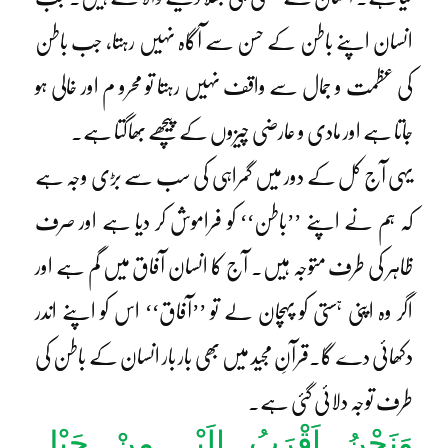
انسان اپنے باطن کے حسن سے آگاہ نہیں رہتا، جب باطن
کی عظمت و جمال سے واقف نہیں رہتا تو محرو م اور خالی ہو
جاتا ہے اور مادی و عارضی چیزوں کے پیچھے بھاگتا ہے۔
یہی آج کل کے دور میں گمراہی کی سب سے بڑی وجہ ہے
کہ ہم نے اپنے ’’باطن‘‘ کو فراموش کر دیا ہے اور صرف
ظاہر کی طرف متوجہ ہیں۔ آج کا انسان آفاق میں گم ہے اور
اگر وہ اپنی ہستی کو پہچان لے تو ’’آفاق‘‘ اس کو اپنے اندر
دکھائی دے گا۔قرآنِ مجید میں بھی بار بار انسان کے باطن کی
طرف توجہ دلائی گئی ہے۔
وَنَحْنُ اَقْرَبُ اِلَیْہِ مِنْ حَبْلِ