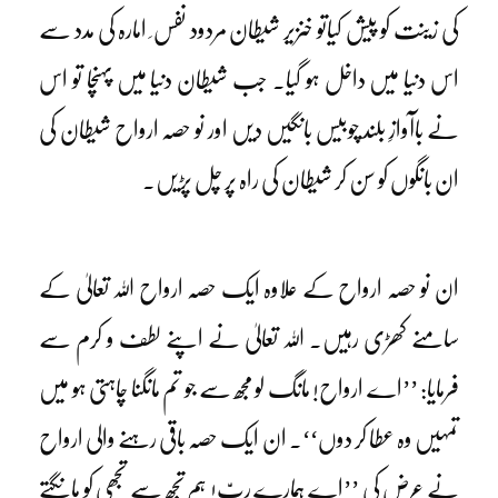
کی زینت کو پیش کیاتو خنزیر شیطان مردود نفس ِ امارہ کی مدد سے
اس دنیا میں داخل ہو گیا۔ جب شیطان دنیا میں پہنچا تو اس
نے باآوازِ بلند چوبیس بانگیں دیں اور نو حصہ ارواح شیطان کی
ان بانگوں کو سن کر شیطان کی راہ پر چل پڑیں۔
ان نو حصہ ارواح کے علاوہ ایک حصہ ارواح اللہ تعالیٰ کے
سامنے کھڑی رہیں۔ اللہ تعالیٰ نے اپنے لطف و کرم سے
فرمایا: ’’اے ارواح! مانگ لو مجھ سے جو تم مانگنا چاہتی ہو میں
تمہیں وہ عطا کر دوں‘‘۔ ان ایک حصہ باقی رہنے والی ارواح
نے عرض کی ’’اے ہمارے ربّ! ہم تجھ سے تجھی کو مانگتے