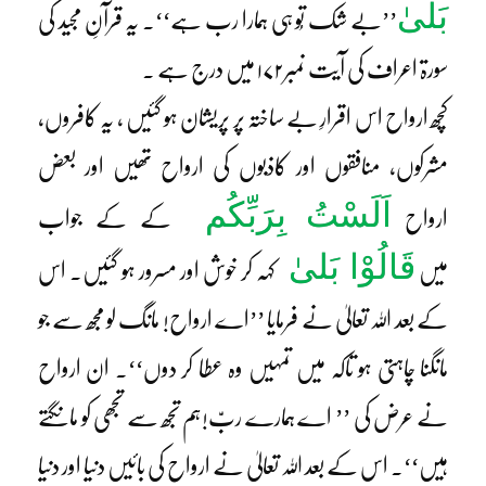
بَلیٰ
’’بے شک تُو ہی ہمارا رب ہے‘‘۔ یہ قرآنِ مجید کی
سورۃ اعراف کی آیت نمبر۱۷۲ میں درج ہے ۔
کچھ ارواح اس اقرارِ بے ساختہ پر پریشان ہو گئیں ، یہ کافروں،
مشرکوں، منافقوں اور کاذبوں کی ارواح تھیں اور بعض
اَلَسْتُ بِرَبِّکُم
ارواح
کے کے جواب
قَالُوْا بَلیٰ
میں
کہہ کر خوش اور مسرور ہو گئیں۔ اس
کے بعد اللہ تعالیٰ نے فرمایا ’’اے ارواح! مانگ لو مجھ سے جو
مانگنا چاہتی ہو تاکہ میں تمہیں وہ عطا کر دوں‘‘۔ ان ارواح
نے عرض کی ’’ اے ہمارے ربّ!ہم تجھ سے تجھی کو مانگتے
ہیں‘‘۔ اس کے بعد اللہ تعالیٰ نے ارواح کی بائیں دنیا اور دنیا