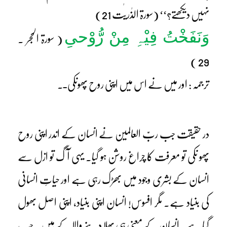
نہیں دیکھتے؟‘‘ (سورۃ الذٰریٰت 21)
وَنَفَخْتُ فِیْہِ مِنْ رُّوْحیِ
( سورۃ الحجر ۔
29 )
ترجمہ : اور میں نے اس میں اپنی روح پھونکی ـ۔
در حقیقت جب ربّ العالمین نے انسان کے اندر اپنی روح
پھو نکی تو معرفت کا چراغ روشن ہو گیا۔ یہی آگ تو ازل سے
انسان کے بشری وجود میں بھڑک رہی ہے اور حیاتِ انسانی
کی بنیاد ہے۔ مگر افسوس! انسان اپنی بنیاد، اپنی اصل بھول
گیا ہے۔ انسان کے معنی ہی بھلا دینے والا کے ہیں۔ جب