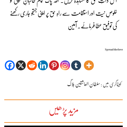
اس ذاتِ حق کا مشاہدہ کریں۔ اللہ پاک تمام طالبانِ مولیٰ کو
خلوصِ نیت اور استقامت سے راہِ حق پر اپنی جستجو جاری رکھنے
کی توفیق عطا فرمائے۔ آمین
Spread the love
کیٹاگری میں :
سلطان العاشقین بلاگ
مزید پڑھیں