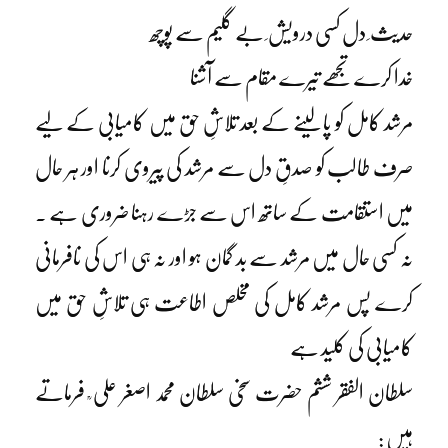
حدیث ِ دل کسی درویش ِ بے گلیم سے پوچھ
خدا کرے تجھے تیرے مقام سے آشنا
مرشد کامل کو پالینے کے بعد تلاشِ حق میں کامیابی کے لیے
صرف طالب کو صدقِ دل سے مرشد کی پیروی کرنا اور ہر حال
میں استقامت کے ساتھ اس سے جڑے رہنا ضروری ہے ۔
نہ کسی حال میں مرشد سے بد گمان ہو اور نہ ہی اس کی نافرمانی
کرے پس مرشد کامل کی مخلص اطاعت ہی تلاشِ حق میں
کامیابی کی کلید ہے
سلطان الفقر ششم حضرت سخی سلطان محمد اصغر علی ؒ فرماتے
ہیں :