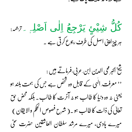
کُلُّ شِیْئٍ یَرْجِعُ اِلٰی اَصْلِہٖ۔
ترجمہ:
ہر چیز اپنی اصل کی طرف رجوع کرتی ہے ۔
شیخ اکبر محی الدین ابن ِ عربی ؒ فرماتے ہیں :
’’ معرفت ِ الٰہی کے قابل وہ شخص ہے جس کی ہمت بلند ہو
یعنی نہ وہ دنیا کا طالب ہو نہ آخرت کا طالب۔ بلکہ محض حق
تعالیٰ کی ذات کا طالب ہو ۔( شرح فصوص الحکم و الایقان)
میرے ہادی، میرے مرشد سلطان العاشقین حضرت سخی