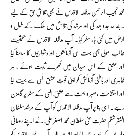
محمد نجیب الرحمن مدظلہ الاقدس نے بھی تلاشِ حق کے لیے
بے حد جدو جہد کی اور مرشد کی تلاش میں ملک کے طول و
ارض میں کئی بار سفر کیا۔ آپ مدظلہ الاقدس نے بحیثیت
طالب ِ مولیٰ بھی بہت سی آزمائشوں اور دشواریوں کا سامنا کیا
اور عشق کے اس میدان میں کھرے ثابت ہوئے ، ہر
ظاہری اور باطنی آزمائش کو اپنی قوتِ عشق الٰہی سے جیت لیا
اور استقامت ، صبر و ہمت سے عشق ِ الٰہی کے سفر پر گامزن
رہے۔ اسی بنا پر آپ مدظلہ الاقدس کو آپ کے مرشد سلطان
الفقر ششم حضرت سخی سلطان محمد اصغر علی ؒ نے اپنے روحانی
وارث کے طور پر چن لیا اور امانت ِ الٰہیہ آپ مدظلہ الاقدس کو