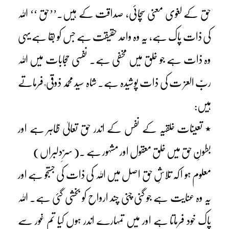
حق کے لغوی معنی سچائی، صداقت کے ہیں۔’’حق ‘‘ اللہ
کی ذات پاک ہے، یہ وہ واحد حقیقت ہے جس کو بقا ہے یہی
وہ ذات ہے جو خلق میں مخفی ہے۔ نفسی حجابات میں اللہ
ربّ العز ت کی ذات پوشیدہ ہے۔ شاہ سید محمد ذوقی ؒ فرماتے
ہیں:
٭ تعینات خلقیہ کے نفس کے اندر حق تعالیٰ ظاہر ہے اور
بطونِ حق میں خلق معقول اور مشہور ہے ۔( سرِّ دلبراں)
معلوم ہو ا کہ تلاشِ حق اصل میں اللہ کی ذات کی جستجو ہے اور
یہ وہ عنایت ہے جو گنی چنی چند ارواح کو بخشی گئی ہے۔ اللہ
پاک خود فرماتا ہے اور میں تمہارے اندر ہوں کیا تم غور سے