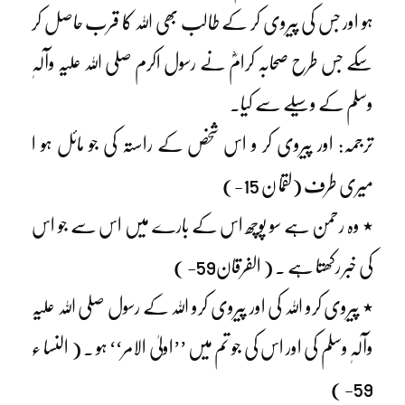
ہو اور جس کی پیروی کر کے طالب بھی اللہ کا قرب حاصل کر
سکے جس طرح صحابہ کرامؓ نے رسول اکرم صلی اللہ علیہ وآلہٖ
وسلم کے وسیلے سے کیا۔
ترجمہ: اور پیروی کر و اس شخص کے راستہ کی جو مائل ہو ا
میری طرف (لقما ن 15-)
٭ وہ رحمن ہے سو پوچھ اس کے بارے میں اس سے جو اس
کی خبر رکھتا ہے ۔ ( الفرقان59- )
٭ پیروی کرو اللہ کی اور پیروی کرو اللہ کے رسول صلی اللہ علیہ
وآلہٖ وسلم کی اور اس کی جو تم میں ’’اولیٰ الامر‘‘ ہو ۔ ( النسا ء
59- )