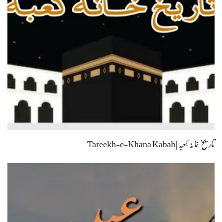
تاریخ ِخانہ کعبہ |Tareekh-e-Khana Kabah