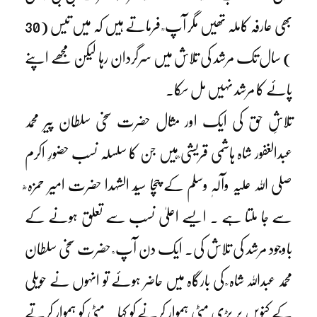
بھی عارفہ کاملہ تھیں مگر آپ ؒ فرماتے ہیں کہ میں تیس (30
) سال تک مرشد کی تلاش میں سرگردان رہا لیکن مجھے اپنے
پائے کا مرشد نہیں مل سکا۔
تلاشِ حق کی ایک اور مثال حضرت سخی سلطان پیر محمد
عبدالغفور شاہ ہاشمی قریشی ؒہیں جن کا سلسلہ نسب حضورِ اکرم
صلی اللہ علیہ وآلہٖ وسلم کے چچا سیّد الشہدا حضرت امیر حمزہ ؓ
سے جا ملتا ہے ۔ ایسے اعلیٰ نسب سے تعلق ہونے کے
باوجود مرشد کی تلاش کی۔ ایک دن آپ ؒ حضرت سخی سلطان
محمد عبداللہ شاہ ؒ کی بارگاہ میں حاضر ہوئے تو انہوں نے حویلی
کے کنویں پر پڑی مٹی ہموار کرنے کو کہا ۔ مٹی کو ہموار کرتے