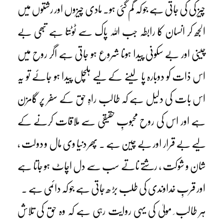
چیز کی کی جاتی ہے جو کہ گم گئی ہو۔ مادی چیزوں اور رشتوں میں
الجھ کر انسان کا رابطہ جب اللہ پاک سے ٹوٹتا ہے تبھی بے
چینی اور بے سکونی پیدا ہونا شروع ہو جاتی ہے اگر روح میں
اس ذات کو دوبارہ پا لینے کے لیے ہلچل پیدا ہو جائے تو یہ
اس بات کی دلیل ہے کہ طالب راہِ حق کے سفر پر گامزن
ہے اور اس کی روح محبوبِ حقیقی سے ملاقات کرنے کے
لیے بے قرار اور بے چین ہے ۔ پھر دنیا وی مال و دولت ،
شان و شوکت ، رشتے ناتے سب سے دل اچاٹ ہو جاتا ہے
اور قربِ خداوندی کی طلب بڑ ھ جاتی ہے جو کہ دائمی ہے ۔
ہر طالب ِ مولیٰ کی یہی روایت رہی ہے کہ وہ حق کی تلاش