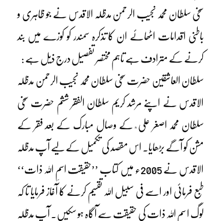
سخی سلطان محمد نجیب الرحمن مدظلہ الاقدس نے جو ظاہری و
باطنی اقدامات اٹھائے ان کا تذکرہ سمندر کو کوزے میں بند
کرنے کے مترادف ہے تاہم مختصر تفصیل درج ذیل ہے :
سلطان العاشقین حضرت سخی سلطان محمد نجیب الرحمن مدظلہ
الاقدس نے اپنے مرشد کریم سلطان الفقر ششم حضرت سخی
سلطان محمد اصغر علی ؒ کے وصال مبارک کے بعد فقر کے
مشن کو آگے بڑھایا۔ اس مقصد کی تکمیل کے لیے آپ مدظلہ
الاقدس نے 2005ء میں کتاب ’’حقیقت اسمِ اللہ ذات‘‘
طبع فرمائی اور اسے فی سبیل اللہ تقسیم کرنے کا آغاز فرمایا تا کہ
لوگ ا سمِ اللہ ذات کی حقیقت سے آگاہ ہو سکیں۔ آپ مدظلہ