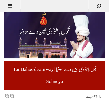
تُوں باھُوؒ دی عین وے سوہنیا | Tun Bahoo de ain way
Sohneya
0 تبصرے