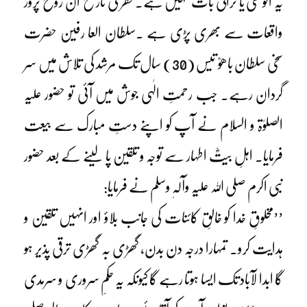
یہ انوکھی یا نرالی بات نہیں ہے۔ فقر کی تاریخ ان روح پرور
واقعات سے بھری پڑی ہے ۔سلطان العا رفین حضرت
سخی سلطان باھوؒ تیس (30) سال تک مرشد کی تلاش میں سر
گردان رہے۔ جب رحمتِ الٰہی جوش میں آئی تو حضور علیہ
الصلوٰۃ و السلام نے آپ کو اپنے دستِ مبارک سے بیعت
فرمایا۔ اہلِ بیتؓ اطہار سے توجہ و تلقین پا لینے کے بعد حضور
نبی اکرم صلی اللہ علیہ وآلہٖ وسلم نے فرمایا:
’’مخلوقِ خدا کو خالقِ کائنات کی جانب بلاؤ اور انہیں تلقین و
ہدایت کرو۔ تمہارا درجہ دن بدن، گھڑی بہ گھڑی ترقی پذیر ہو
گا ابدا لآباد تک ایسا ہوتا رہے گا کیونکہ یہ حکمِ سروری و سرمدی