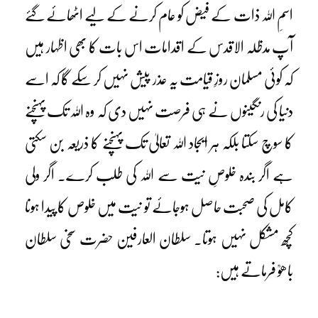
اسمِ اللہ ذات کے فیض کو عام کرنے کے لیے اٹھائے گئے
آپ مدظلہ الاقدس کے اقدامات اس بات کا بھی اظہار ہیں
کہ کوئی مسلمان روزِ قیامت یہ عذر پیش نہیں کر سکے گا کہ اسے
دنیا کی رنگینوں نے ہی فرصت نہیں دی کہ وہ اللہ تک پہنچنے
کا سوچ سکتا بلکہ ہر ایجاد اللہ تعالیٰ تک پہنچنے کا ذریعہ بن سکتی
ہے اگر بندہ خلوصِ نیت سے اللہ کی طلب کرے۔ اگر ولی
کامل کی صحبت حاصل ہوجائے تو نیت میں خلوص کا پیدا ہونا
کچھ مشکل نہیں ہوتا۔ سلطان العارفین حضرت سخی سلطان
باھوؒ فرماتے ہیں: