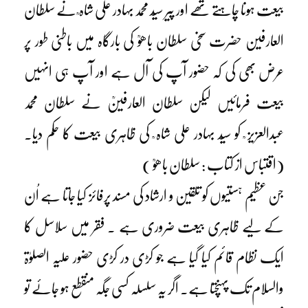
بیعت ہونا چاہتے تھے اور پیر سیّد محمد بہادر علی شاہ ؒ نے سلطان
العارفین حضرت سخی سلطان باھوؒ کی بارگاہ میں باطنی طور پر
عرض بھی کی کہ حضور آپ کی آل ہے اور آپ ہی انہیں
بیعت فرمائیں لیکن سلطان العارفینؒ نے سلطان محمد
عبدالعزیز ؒ کو سیّد بہادر علی شاہ ؒ کی ظاہری بیعت کا حکم دیا۔
(اقتباس از کتاب : سلطان باھوؒ )
جن عظیم ہستیوں کو تلقین و ارشاد کی مسند پرفائز کیا جاتا ہے اُن
کے لیے ظاہری بیعت ضروری ہے ۔ فقر میں سلاسل کا
ایک نظام قائم کیا گیا ہے جو کڑی در کڑی حضور علیہ الصلوٰۃ
والسلام تک پہنچتا ہے۔ اگر یہ سلسلہ کسی جگہ منقطع ہو جائے تو