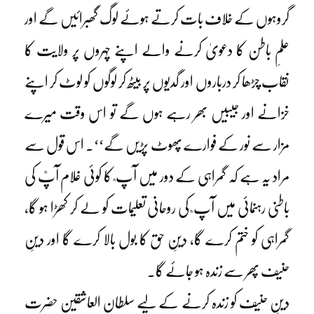
گروہوں کے خلاف بات کرتے ہوئے لوگ گھبرائیں گے اور
علمِ باطن کا دعویٰ کرنے والے اپنے چہروں پر ولایت کا
نقاب چڑھا کر درباروں اور گدیوں پر بیٹھ کر لوگوں کو لوٹ کر اپنے
خزانے اور جیبیں بھر رہے ہوں گے تو اس وقت میرے
مزار سے نور کے فوارے پھوٹ پڑیں گے‘‘۔ اس قول سے
مراد یہ ہے کہ گمراہی کے دور میں آپ ؒ کا کوئی غلام آپؒ کی
باطنی رہنمائی میں آپ ؒ کی روحانی تعلیمات کو لے کر کھڑا ہو گا،
گمراہی کو ختم کرے گا، دینِ حق کا بول بالا کرے گا اور دینِ
حنیف پھر سے زندہ ہو جائے گا۔
دینِ حنیف کو زندہ کرنے کے لیے سلطان العاشقین حضرت