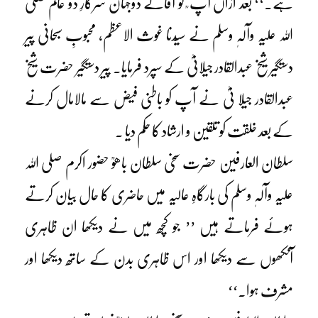
ہے۔‘‘ بعد ازاں آپ ؒ کو آقائے دوجہان سرکارِ دو عالم صلی
اللہ علیہ وآلہٖ وسلم نے سیّدنا غوث الاعظم، محبوبِ سبحانی پیر
دستگیر شیخ عبدالقادر جیلانیؓ کے سپرد فرمایا۔ پیر دستگیر حضرت شیخ
عبدالقادر جیلا نیؓ نے آپ کو باطنی فیض سے مالامال کرنے
کے بعد خلقت کو تلقین و ارشاد کا حکم دیا ۔
سلطان العارفین حضرت سخی سلطان باھوؒ حضور اکرم صلی اللہ
علیہ وآلہٖ وسلم کی بارگاہِ عالیہ میں حاضری کا حال بیان کرتے
ہوئے فرماتے ہیں ’’ جو کچھ میں نے دیکھا ان ظاہری
آنکھوں سے دیکھا اور اس ظاہری بدن کے ساتھ دیکھا اور
مشرف ہوا۔‘‘