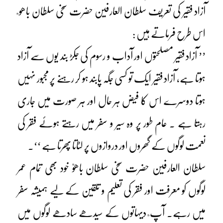
آزاد فقیر کی تعریف سلطان العارفین حضرت سخی سلطان باھو ؒ
اس طرح فرماتے ہیں :
’’ آزاد فقیر مصلحتوں اور آداب و رسوم کی جکڑ بند یوں سے آزاد
ہوتا ہے، آزاد فقیر ایک تو کسی جگہ پابند ہو کر رہنے پر مجبور نہیں
ہوتا دوسرے اس کا فیض ہر حال اور ہر صورت میں جاری
رہتا ہے ۔ عام طور پر وہ سیر و سفر میں رہتے ہوئے فقر کی
نعمت لوگوں کے گھروں اور دروازوں پر لٹاتا پھرتا ہے ‘‘۔
سلطان العارفین حضرت سخی سلطان باھوؒ خود بھی تمام عمر
لوگوں کو معرفت اور فقر کی تعلیم و تلقین کے لیے ہمیشہ سفر
میں رہے۔ آپ ؒ دیہاتوں کے سیدھے سادھے لوگوں میں