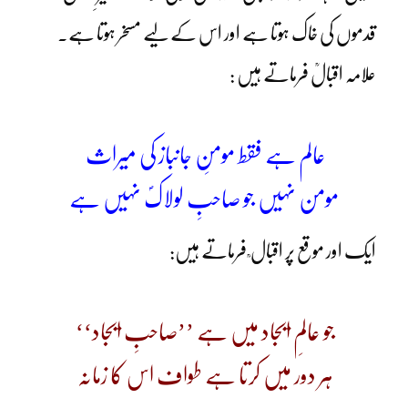
قدموں کی خاک ہوتا ہے اور اس کے لیے مسخر ہوتا ہے۔
علامہ اقبالؒ فرماتے ہیں :
عالم ہے فقط مومنِ جانباز کی میراث
مومن نہیں جو صاحبِ لولاکؐ نہیں ہے
ایک اور موقع پر اقبال ؒ فرماتے ہیں:
جو عالمِ ایجاد میں ہے ’’صاحبِ ایجاد‘‘
ہر دور میں کرتا ہے طواف اس کا زمانہ