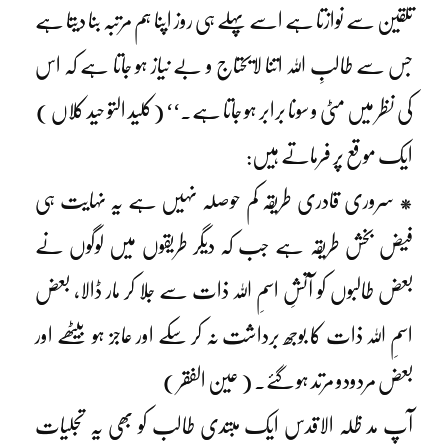
تلقین سے نوازتا ہے اسے پہلے ہی روز اپنا ہم مرتبہ بنا دیتا ہے
جس سے طالبِ اللہ اتنا لایحتاج و بے نیاز ہو جاتا ہے کہ اس
کی نظر میں مٹی و سونا برابر ہو جاتا ہے۔‘‘ (کلید التو حید کلاں )
ایک موقع پر فرماتے ہیں:
* سروری قادری طریقہ کم حوصلہ نہیں ہے یہ نہایت ہی
فیض بخش طریقہ ہے جب کہ دیگر طریقوں میں لوگوں نے
بعض طالبوں کو آتشِ اسمِ اللہ ذات سے جلا کر مار ڈالا، بعض
اسمِ اللہ ذات کا بوجھ برداشت نہ کر سکے اور عاجز ہو بیٹھے اور
بعض مردودو مرتد ہو گئے۔ ( عین الفقر )
آپ مد ظلہ الاقدس ایک مبتدی طالب کو بھی یہ تجلیات