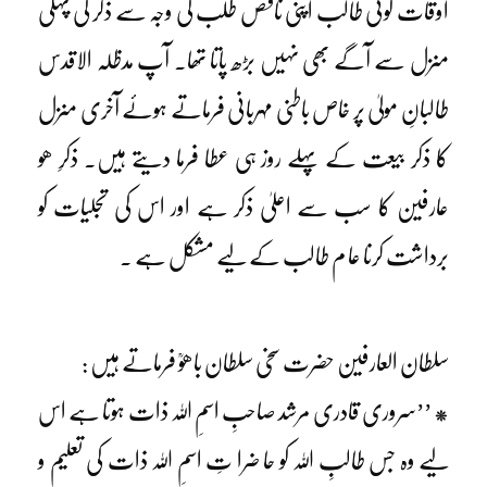
اوقات کوئی طالب اپنی ناقص طلب کی وجہ سے ذکر کی پہلی
منزل سے آگے بھی نہیں بڑھ پاتا تھا۔ آپ مدظلہ الاقدس
طالبانِ مولیٰ پر خاص باطنی مہربانی فرماتے ہوئے آخری منزل
کا ذکر بیعت کے پہلے روز ہی عطا فرما دیتے ہیں۔ ذکرِ ھو
عارفین کا سب سے اعلیٰ ذکر ہے اور اس کی تجلیات کو
برداشت کرنا عا م طالب کے لیے مشکل ہے ۔
سلطان العارفین حضرت سخی سلطان باھوؒ فرماتے ہیں :
* ’’سروری قادری مرشد صاحبِ اسمِ اللہ ذات ہوتا ہے اس
لیے وہ جس طالبِ اللہ کو حا ضرا تِ اسمِ اللہ ذات کی تعلیم و