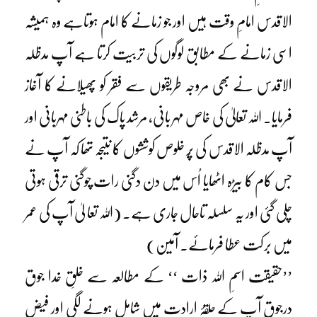
الاقدس امامِ وقت ہیں اور جو زمانے کا امام ہوتاہے وہ ہمیشہ
اسی زمانے کے مطابق لوگوں کی تربیت کرتا ہے آپ مدظلہ
الاقدس نے بھی مروجہ طریقوں سے فقر کو پھیلانے کا آغاز
فرمایا۔ اللہ تعالیٰ کی خاص مہر بانی، مرشد پاک کی باطنی مہربانی اور
آپ مدظلہ الاقدس کی پُر خلوص کوششوں کا نتیجہ تھا کہ آپ نے
جس کام کا بیڑہ اٹھایا اُس میں دن دگنی رات چوگنی ترقی ہوتی
چلی گئی اور یہ سلسلہ تاحال جاری ہے۔ (اللہ تعا لیٰ آپ کی عمر
میں برکت عطا فرمائے۔ آمین)
’’حقیقت اسمِ اللہ ذات ‘‘ کے مطالعہ سے خلقِ خدا جوق
درجوق آپ کے حلقۂ ارادت میں شامل ہونے لگی اور فیض