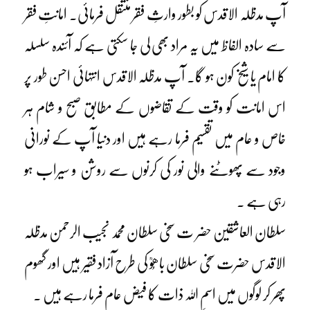
آپ مدظلہ الاقدس کو بطور وارثِ فقر منتقل فرمائی۔ امانتِ فقر
سے سادہ الفاظ میں یہ مراد بھی لی جا سکتی ہے کہ آئندہ سلسلہ
کا امام یا شیخ کون ہو گا۔ آپ مدظلہ الاقدس انتہائی احسن طور پر
اس امانت کو وقت کے تقاضوں کے مطابق صبح و شام ہر
خاص و عام میں تقسیم فرما رہے ہیں اور دنیا آپ کے نورانی
وجود سے پھوٹنے والی نور کی کرنوں سے روشن و سیراب ہو
رہی ہے ۔
سلطان العاشقین حضر ت سخی سلطان محمد نجیب الرحمن مدظلہ
الاقدس حضرت سخی سلطان باھُوؒ کی طرح آزاد فقیر ہیں اور گھوم
پھر کر لوگوں میں اسمِ اللہ ذات کا فیض عام فرما رہے ہیں ۔