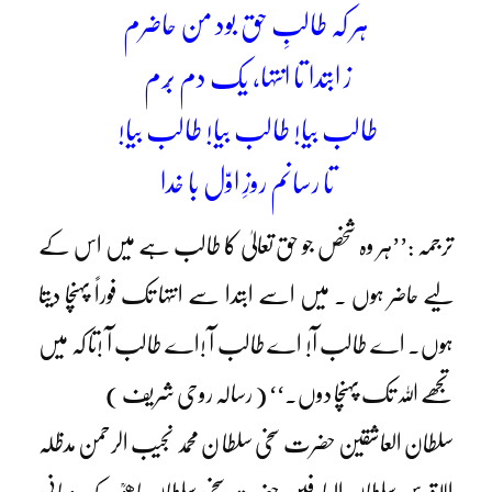
ہر کہ طالبِ حق بود من حاضرم
ز ابتدا تا انتہا، یک دم بُرم
طالب بیا! طالب بیا! طالب بیا!
تا رسانم روزِ اوّل با خدا
ترجمہ :’’ہر وہ شخص جو حق تعالیٰ کا طالب ہے میں اس کے
لیے حاضر ہوں ۔ میں اسے ابتدا سے انتہا تک فوراً پہنچا دیتا
ہوں۔ اے طالب آ! اے طالب آ !اے طالب آ !تا کہ میں
تجھے اللہ تک پہنچا دوں۔‘‘ ( رسالہ روحی شریف )
سلطان العاشقین حضرت سخی سلطا ن محمد نجیب الرحمن مدظلہ