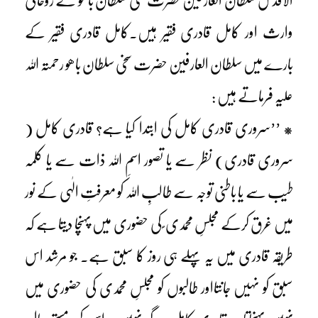
الاقدس سلطان العارفین حضرت سخی سلطان باھوؒ کے روحانی
وارث اور کامل قادری فقیر ہیں۔کامل قادری فقیر کے
بارے میں سلطان العارفین حضرت سخی سلطان باھو رحمتہ اللہ
علیہ فرماتے ہیں :
* ’’سروری قادری کامل کی ابتدا کیا ہے؟ قادری کامل (
سروری قادری) نظر سے یا تصور اسمِ اللہ ذات سے یا کلمہ
طیب سے یا باطنی توجہ سے طالبِ اللہ کو معرفتِ الٰہی کے نور
میں غرق کرکے مجلسِ محمدی ؐ کی حضوری میں پہنچا دیتا ہے کہ
طریقہ قادری میں یہ پہلے ہی روز کا سبق ہے۔ جو مرشد اس
سبق کو نہیں جانتااور طالبوں کو مجلسِ محمدی کی حضوری میں