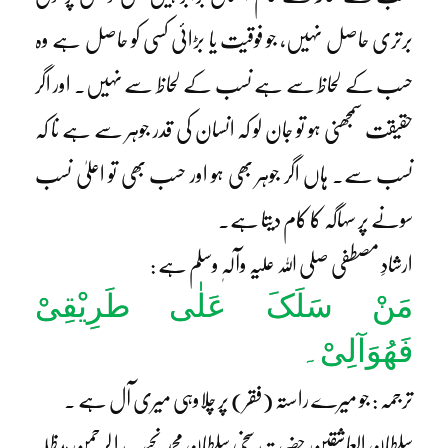
برتری حاصل نہیں، جو فوقیت یا بڑائی کسی کو حاصل ہے وہ
حسب کے لحاظ سے ہے نسب کے لحاظ سے نہیں۔ اور اگر
حقیقت سمجھنی ہو تو جان لو کہ انسان کی قدر جوہر سے ہے نا کہ
نسب سے۔ ہاں اگر جوہر بھی ہو اور حسب بھی تو اعلیٰ نسب
سونے پر سہاگہ کا کام دیتا ہے۔
ارشادِ مصطفی صلی اللہ علیہ وآلہٖ وسلم ہے :
مَنْ سَلَکَ عَلٰی طَرِیْقِیْ
فَھُوَآلِیْ۔
ترجمہ : جو میرے راستہ (فقر) پر چلاوہی میری آل ہے ۔
سلطان العاشقین حضرت سخی سلطان محمد نجیب ا لرحمن مدظلہ