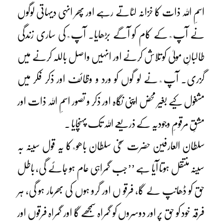
اسمِ اللہ ذات کا خزانہ لٹاتے رہے اور پھر انہی دیہاتی لوگوں
نے آپ ؒ کے کام کو آگے بڑھایا۔ آپ ؒ کی ساری زندگی
طالبانِ مولیٰ کو تلاش کرنے اور انہیں واصل باللہ کرنے میں
گزری۔ آپ ؒ نے لو گوں کو ورد و وظائف اور ذکر فکر میں
مشغول کیے بغیر محض اپنی نگاہ اور ذکر و تصور اسمِ اللہ ذات اور
مشقِ مرقومِ وجودیہ کے ذریعے اللہ تک پہنچایا ۔
سلطان العارفین حضرت سخی سلطان باھو ؒ کا یہ قول سینہ بہ
سینہ منتقل ہوتا آیا ہے ’’جب گمراہی عام ہو جائے گی، باطل
حق کو ڈھانپ لے گا، فرقو ں اور گرو ہوں کی بھرمار ہو گی، ہر
فرقہ خود کو حق پر اور دوسروں کو گمراہ سمجھے گا اور گمراہ فرقوں اور