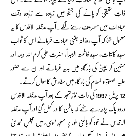
ذاتِ حقیقی کو پانے کی جستجو میں زیادہ سے زیادہ وقت
عبادات میں مصروف رہنے لگے۔ آپ مدظلہ الاقدس کا یہ
معمول تھا کہ آپ روزانہ جتنی عبادت فرماتے اس کا ثواب
سیّدہ کائنات، سیّدہ فاطمتہ الزہراؓ، حضرت علی کرم اللہ وجہہ اور
حسنین کر یمینؓ کی بارگاہ میں ہدیہ فرماتے اور ان سے حضور
علیہ الصلوٰۃ والسلام کی بارگاہ میں سفارش کا سوال کرتے۔
12اپریل 1997 کی رات نمازِ تہجد کے بعد آپ مدظلہ الاقدس
درود پاک پڑھ رہے تھے کہ باطن کا در کھل گیا اور آپ مدظلہ
الاقدس نے خود کو باطنی طور پر مسجدِ نبوی ؐ میں مجلسِ محمدیؐ