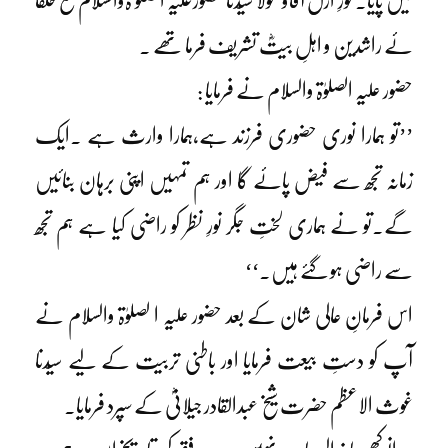
میں پایا۔ نورِ ازل آقاو مولا سیّدنا حضورعلیہ الصلوٰ ۃوالسلام مع خلفا
ئے راشدین و اہلِ بیتؓ تشریف فرما تھے ۔
حضور علیہ الصلوٰۃ والسلام نے فرمایا :
’’تو ہمارا نوری حضوری فرزند ہے،ہمارا وارث ہے ۔ایک
زمانہ تجھ سے فیض پائے گا اور ہم تمہیں اپنی برہان بنائیں
گے۔تو نے ہماری لختِ جگر نورِ نظر کو راضی کیا ہے ہم تجھ
سے راضی ہو گئے ہیں۔‘‘
اس فرمانِ عالی شان کے بعد حضور علیہ ا لصلوٰۃ والسلام نے
آپ کو دستِ بیعت فرمایا اور باطنی تربیت کے لیے سیّدنا
غوث الاعظم حضرت شیخ عبدالقادر جیلانیؓ کے سپرد فرمایا۔