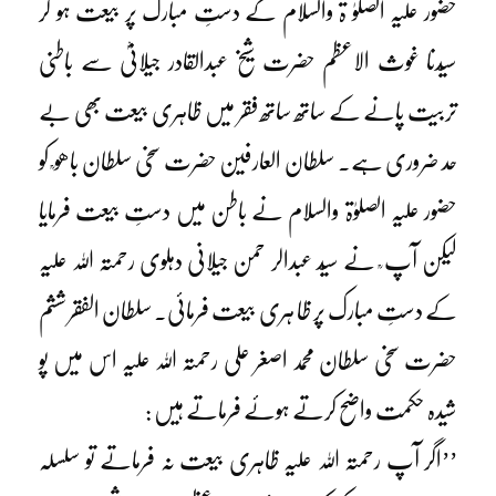
حضور علیہ الصلوٰ ۃ والسلام کے دستِ مبارک پر بیعت ہو کر
سیّدنا غوث الاعظم حضرت شیخ عبدالقادر جیلانیؓ سے باطنی
تربیت پانے کے ساتھ ساتھ فقر میں ظاہری بیعت بھی بے
حد ضروری ہے۔ سلطان العارفین حضرت سخی سلطان باھو ؒ کو
حضور علیہ الصلوٰۃ والسلام نے باطن میں دستِ بیعت فرمایا
لیکن آپ ؒ نے سیّد عبدالر حمن جیلانی دہلوی رحمتہ اللہ علیہ
کے دستِ مبارک پر ظا ہری بیعت فرمائی۔ سلطان الفقر ششم
حضرت سخی سلطان محمد اصغر علی رحمتہ اللہ علیہ اس میں پو
شیدہ حکمت واضح کرتے ہوئے فرماتے ہیں :
’’اگر آپ رحمتہ اللہ علیہ ظاہری بیعت نہ فرماتے تو سلسلہ