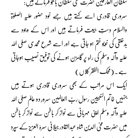
سلطان العارفین حضرت سخی سلطان باھُوؒ فرماتے ہیں:
سروری قادری اسے کہتے ہیں جسے خود حضور علیہ الصلوٰۃ
والسلام دستِ بیعت فرماتے ہیں اور اس کے وجود سے
بدخلقی کی خوبُو ختم ہو جاتی ہے اور اسے شرعِ محمدی صلی اللہ
علیہ وآلہٖ وسلم کی راہ پر گامزن ہونے کی توفیق نصیب ہوجاتی
ہے۔ (محک الفقر کلاں)
ایک اس مراتب کے بھی سروری قادری ہوتے ہیں
جنہیں خاتم النبیین رسول ربّ العالمین سرورِ دو عالم صلی اللہ
علیہ وآلہٖ وسلم اپنی مہربانی سے نواز کر باطن سے نواز کر باطن
میں حضرت محیّ الدین شاہ عبدالقادر جیلانی سرہٗ العزیز کے سپرد