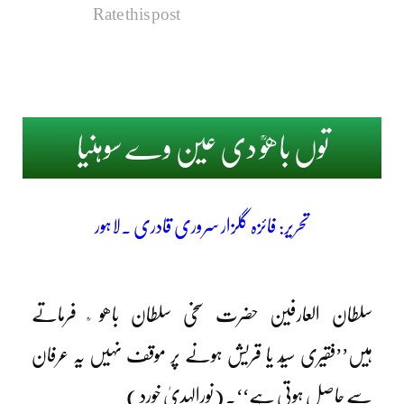
Rate this post
توں باھوؒ دی عین وے سوہنیا
تحریر: فائزہ گلزار سروری قادری ۔لاہور
سلطان العارفین حضرت سخی سلطان باھو ؒ فرماتے
ہیں’’فقیری سیّد یا قریش ہونے پر موقف نہیں یہ عرفان
سے حاصل ہوتی ہے‘‘۔ (نورالہدیٰ خورد )