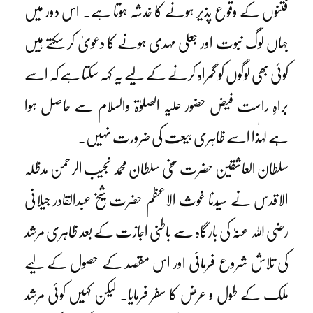
فتنوں کے وقوع پذیر ہونے کا خدشہ ہوتا ہے۔ اس دور میں
جہاں لوگ نبوت اور جعلی مہدی ہونے کا دعویٰ کر سکتے ہیں
کوئی بھی لوگوں کو گمراہ کرنے کے لیے یہ کہہ سکتا ہے کہ اسے
براہِ راست فیض حضور علیہ الصلوٰۃ والسلام سے حاصل ہوا
ہے لہٰذا اسے ظاہری بیعت کی ضرورت نہیں۔
سلطان العاشقین حضرت سخی سلطان محمد نجیب الرحمن مدظلہ
الاقدس نے سیّدنا غوث الاعظم حضرت شیخ عبدالقادر جیلانی
رضی اللہ عنہٗ کی بارگاہ سے باطنی اجازت کے بعد ظاہری مرشد
کی تلاش شروع فرمائی اور اس مقصد کے حصول کے لیے
ملک کے طول و عرض کا سفر فرمایا۔ لیکن کہیں کوئی مرشد