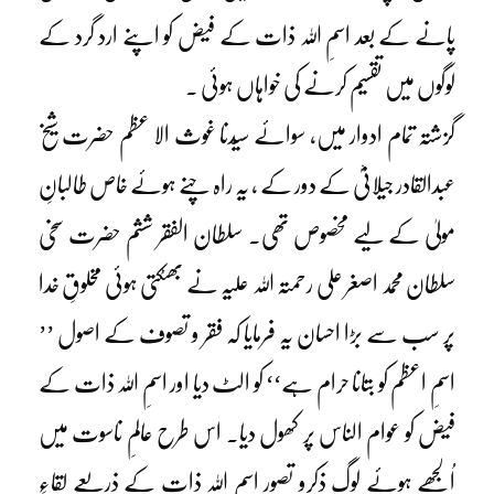
پانے کے بعد اسمِ اللہ ذات کے فیض کو اپنے ارد گرد کے
لوگوں میں تقسیم کرنے کی خواہاں ہوئی ۔
گزشتہ تمام ادوار میں، سوائے سیّدنا غوث الا عظم حضرت شیخ
عبدالقادر جیلانیؓ کے دور کے ، یہ راہ چنے ہوئے خاص طالبانِ
مولیٰ کے لیے مخصوص تھی۔ سلطان الفقر ششم حضرت سخی
سلطان محمد اصغر علی رحمتہ اللہ علیہ نے بھٹکتی ہوئی مخلوقِ خدا
پر سب سے بڑا احسان یہ فرمایا کہ فقر و تصوف کے اصول ’’
اسمِ اعظم کو بتانا حرام ہے‘‘ کو الٹ دیا اور اسمِ اللہ ذات کے
فیض کو عوام الناس پر کھول دیا۔ اس طرح عالمِ ناسوت میں
اُلجھے ہوئے لوگ ذکرو تصور اسمِ اللہ ذات کے ذریعے لقاءِ