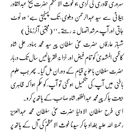
سروری قادری کی کڑی جو غوث الاعظم حضرت شیخ عبدالقادر
جیلانیؓ سے سیّد عبدالرحمن دہلوی ؒ تک پہنچتی ہے‘ وہ ٹوٹ
جاتی اور آپ ؒ مرشدِ اتصال نہ رہتے۔‘‘ (مجتبیٰ آخرزمانی)
شہبازِ عارفاں حضرت سخی سلطان پیر سیّد محمد بہادر علی شاہ
کاظمی المشہدیؒ کو تمام فیض اور خزا نۂ فقر چالیس سال تک دربار
حضرت سلطان باھوؒ پر قیام کے دوران مل گیا۔ پھر جب علومِ
باطنی میں آپ ؒ کی تکمیل ہو گئی تو آپ ؒ کو حکم ہوا کہ ظاہری
بیعت جا کر پیر محمد عبدالغفور شاہ صاحب ؒ کے ہاتھ پر کرو۔
اسی طرح سلطان الاولیا حضرت سخی سلطان محمد عبدالعزیز
رحمتہ اللہ علیہ بغداد جا کر سیّدنا غوث الاعظمؓ کی آل کے ہاتھ پر