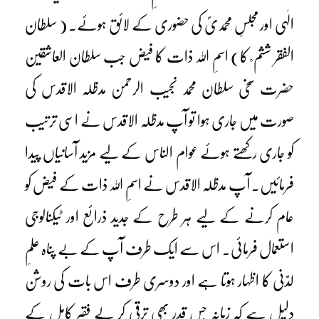
الٰہی اور مجلسِ محمدیؐ کی حضوری کے لائق ہوئے۔ ( سلطان
الفقر ششم ؒ کا) اسمِ اللہ ذات کا فیض جب سلطان العاشقین
حضرت سخی سلطان محمد نجیب الرحمن مدظلہ الاقدس کی
صورت میں جاری ہوا تو آپ مدظلہ الاقدس نے اسی ترتیب
کو جاری رکھتے ہوئے عوام الناس کے لیے مزید آسانیاں پیدا
فرمائیں۔ آپ مدظلہ الاقدس نے اسمِ اللہ ذات کے فیض کو
عام کرنے کے لیے ہر طرح کے جدید ذرائع اور ٹیکنالوجی
استعمال فرمائی۔ اس سے ایک طرف آپ کے بے پناہ علمِ
لدّنی کا اظہار ہوتا ہے اور دوسری طرف اس بات کی روشن
دلیل ہے کہ زمانہ جس قدر بھی ترقی کر لے فقیرِ کامل کے