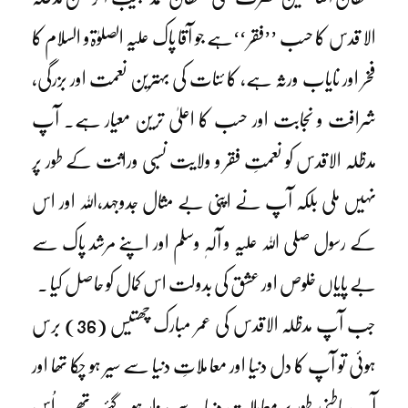
الا قدس کا حسب ’’فقر ‘‘ہے جو آقا پاک علیہ الصلوٰۃو السلام کا
فخر اور نایاب ورثہ ہے، کا ئنات کی بہترین نعمت اور بزرگی،
شرافت و نجابت اور حسب کا اعلیٰ ترین معیار ہے۔ آپ
مدظلہ الاقدس کو نعمتِ فقر و ولایت نسبی وراثت کے طور پر
نہیں ملی بلکہ آپ نے اپنی بے مثال جدوجہد،اللہ اور اس
کے رسول صلی اللہ علیہ و آلہٖ وسلم اور اپنے مرشد پاک سے
بے پایاں خلوص اور عشق کی بدولت اس کمال کو حاصل کیا ۔
جب آپ مدظلہ الاقدس کی عمر مبارک چھتیس (36) برس
ہوئی تو آپ کا دل دنیا اور معا ملاتِ دنیا سے سیر ہو چکا تھا اور
آپ باطنی طور پر معاملاتِ دنیا سے بیزار ہو گئے تھے۔ اُس