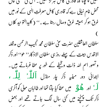
نہیں پہنچاتا وہ قادری کامل ہر گز نہیں۔ اس کی مستی حال
محض خام خیالی ہے کہ قادری کامل معرفتِ الٰہی کے نور میں
غرق ہو کر ہمیشہ غرقِ وصال رہتا ہے۔‘‘ (کلیدالتو حید کلاں
)
سلطان العاشقین حضرت سخی سلطا ن محمد نجیب الرحمن مدظلہ
الاقدس بیعت کے پہلے روز ہی سلطان الاذکار’’ ھو‘‘ اور ذکر
و تصور اسمِ اللہ ذات وظیفے کے طور پر عطا فرماتے ہیں۔
اَللّٰہُ لِلّٰہ،
ابتدائی دور میںیہ ذکر چار منازل
لَہٗ
ھُوْ
اور
میں عطا کیا جاتا تھا اور طالبانِ مولیٰ کو آخری
ذکر تک پہنچنے میں کئی سال لگ جاتے تھے اور بعض