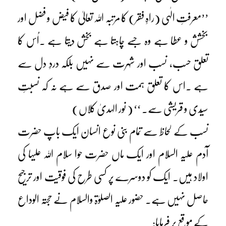
’’معرفتِ الٰہی (راہِ فقر) کا مرتبہ اللہ تعالیٰ کا فیض و فضل اور
بخشش و عطا ہے وہ جسے چاہتا ہے بخش دیتا ہے ۔اُس کا
تعلق حسب، نسب اور شہرت سے نہیں بلکہ دردِ دل سے
ہے ۔اس کا تعلق ہمت اور صدق سے ہے نہ کہ نسبتِ
سیّدی و قریشی سے۔ ‘‘ ( نور الہدیٰ کلاں)
نسب کے لحاظ سے تمام بنی نوع انسان ایک باپ حضرت
آدم علیہ السلام اور ایک ماں حضرت حوا سلام اللہ علیہا کی
اولاد ہیں۔ ایک کو دوسرے پر کسی طرح کی فوقیت اور ترجیح
حاصل نہیں ہے۔ حضور علیہ الصلوٰۃ والسلام نے حجتہ الوداع
کے موقع پر فرمایا: