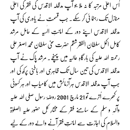
اُس اعلیٰ مرتبہ کا نہ ملا جو آپ مدظلہ الاقدس کی فقر کی اعلیٰ
منازل تک رہنما ئی کر سکے۔ جب قسمت نے یاوری کی آپ
مدظلہ الاقدس اپنے دور کے امانتِ الٰہیہ کے حامل مرشد
کامل اکمل سلطان الفقر ششم حضرت سخی سلطان محمد اصغر علی
رحمتہ اللہ علیہ کی بارگاہِ عالیہ میں پہنچے۔ مرشد پاک نے آپ
مدظلہ الاقدس کی تین سال تک ظاہری اور باطنی پرکھ کی اور
جب آپ مدظلہ الاقدس ہر آزمائش میں کامیاب اور ہر کسوٹی
پر کھرے اُترے تو 21 مارچ 2001 روضۂ رسول صلی اللہ علیہ
وآلہٖ و سلم کے سامنے فقر کے مختارِ کُل حضور علیہ الصلوٰۃ
والسلام کی اجازت سے امانتِ فقر آنے والے دور کے لیے