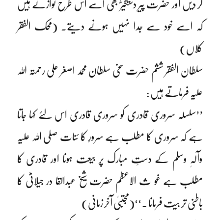
کر دیں اور حضرت پیر دستگیرؓ بھی اسے اس طرح نوازتے ہیں
کہ اسے خود سے جدا نہیں ہونے دیتے۔ (محک الفقر
کلاں)
سلطان الفقر ششم حضرت سخی سلطان محمد اصغر علی رحمتہ اللہ
علیہ فرماتے ہیں :
’’سلسلہ سروری قادری کو سروری قادری اس لئے کہا جاتا
ہے کہ سروری کا مطلب ہے سرورِ کا ئنات صلی اللہ علیہ
وآلہٖ وسلم کے دستِ مبارک پر بیعت ہونا اور قادری کا
مطلب ہے غو ث الاعظم حضرت شیخ عبدالقا در جیلانیؓ کا
باطنی تر بیت فرمانا ۔‘‘(مجتبیٰ آخر زمانی)