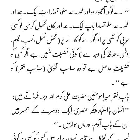
’’ اے لوگو! آگاہ رہو اور غور سے سنو، تمہارا ربّ ایک ہے اور
غور سے سنو تمہارا باپ ایک ہے اور کان کھول کرسن لو کسی
عربی کو عجمی پر اور گورے کو کالے پر (محض نسل،نسب، قوم،
وطن، علاقہ کی وجہ سے) کوئی فضیلت نہیں ہے اگر کسی کو
فضیلت حاصل ہے تو وہ صاحبِ تقویٰ (صاحبِ فقر) کو
ہے ‘‘۔
بابِ فقر امیرالمومنین حضرت علی کرم اللہ وجہہ فرماتے ہیں:
’’انسان بااعتبار پیکرِ عنصری ایک دوسرے کے ہمسر ہیں
ان کے باپ آدم ؑ اور ماں حوا ؑ ہیں ۔‘‘
نسب کے لحاظ سے تمام انسان برابر ہیں کسی کو کسی پر کوئی