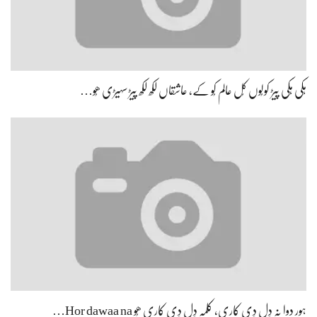
ہور دوا نہ دِل دِی کاری، کلمہ دِل دِی کاری ھُو Hor dawaa na…