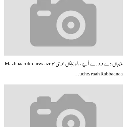
مذہباں دے دروازے اُچے، راہ رَباناں موری ھو Mazhbaan de darwaaze
uche, raah Rabbaanaa…
میں کو جھی میرا دِلبر سوہنا، میں کیونکر اُس نوں بھانواں ھو Main kojhee…