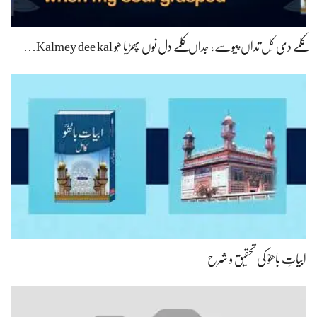
ابیاتِ باھوؒ کی تحقیق و شرح