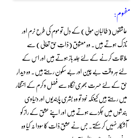
مفہوم:
عاشقوں (طالبانِ مولیٰ) کے دِل تو موم کی طرح نرم اور
نازک ہوتے ہیں۔ وہ معشوق (ذاتِ حق تعالیٰ) سے
ملاقات کرنے کے لئے جلد باز ہوتے ہیں اور اس کے
لئے ہر وقت بے چین اور بے سکون رہتے ہیں۔ وہ دیدارِ
حق کے لئے حسرت بھری نگاہ سے فضل و کرم کے انتظار
میں رہتے ہیں کیونکہ خود تو وہ بشری پابندیوں اور دنیاوی
بندشوں میں جکڑے ہوتے ہیں اور اپنے عشق کے راز کو
آشکار نہیں کر سکتے۔ جس نے عشق ِذات کا سودا نہ کیا وہ