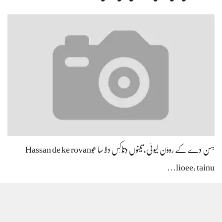
ہسن دے کے رووَن لیوئی، تینوں دِتّاکِس دلاسا ھُوHassan de ke rovan
lioee, tainu…