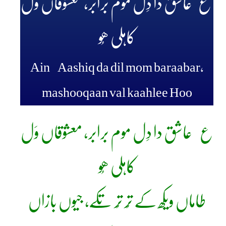
ع عاشق دا دِل موم برابر، معشوقاں وَل
کاہلی ھُو
Ain Aashiq da dil mom baraabar,
mashooqaan val kaahlee Hoo
ع عاشق دا دِل موم برابر، معشوقاں وَل
کاہلی ھُو
طاماں ویکھ کے تُر تُر تَکّے، جیوں بازاں