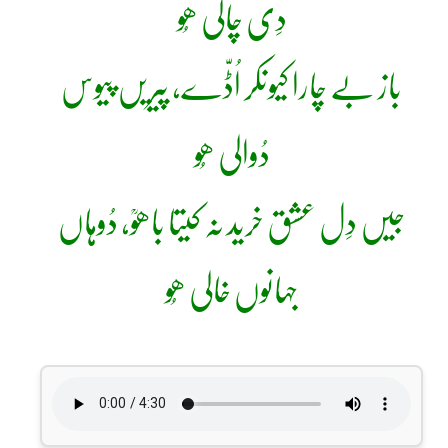
دِی چالی ھُو
باز بے چارا کیونکر اُڈّے، پیریں پیوس
دُوالی ھُو
جیں دِل عشق خرید نہ کیتا باھوؒ، دُوہاں
جہانوں خالی ھُو