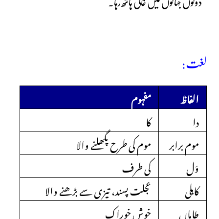
دونوں جہانوں میں خالی ہاتھ رہا۔
لغت:
الفاظ
مفہوم
دا
کا
موم برابر
موم کی طرح پگھلنے والا
وَل
کی طرف
کاہلی
عجلت پسند، تیزی سے بڑھنے والا
طاماں
خوش خوراک