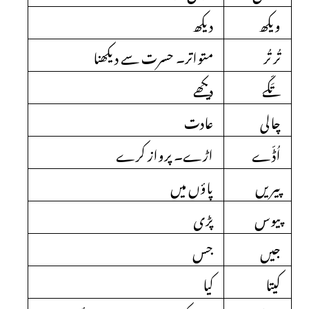
ویکھ
دیکھ
تُر تُر
متواتر۔ حسرت سے دیکھنا
تَکّے
دیکھے
چالی
عادت
اُڈّے
اڑے۔ پرواز کرے
پیریں
پاؤں میں
پیوس
پڑی
جیں
جس
کیتا
کیا