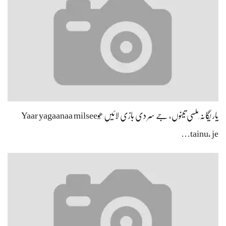
یار یگانہ ِملسی تینوں، جے سِر دی بازی لائیں ھُوYaar yagaanaa milsee
tainu, je…
ہِکی ہِکی پیڑ کولُوں کُل عالم کُو کے، عاشقاں لکھ لکھ پیڑ سہیڑی ھُو…