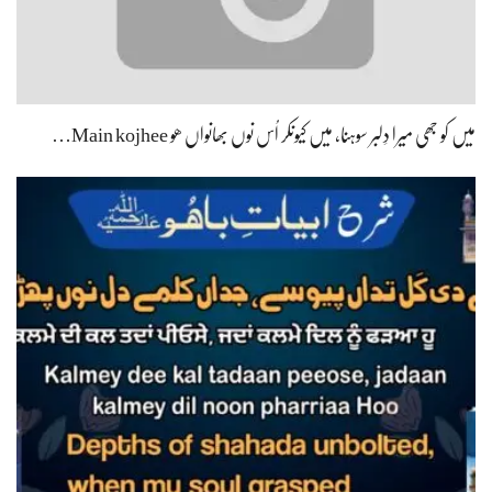
کلمے دی کَل تداں پیوسے، جداں کلمے دل نوں پھڑیا ھُو Kalmey dee kal…