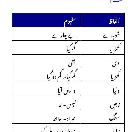
الفاظ
مفہوم
شوہدے
بے چارے
کھڑایا
گم کیا
وی
بھی
کَھڑیا
گم گیا۔ گم ہو گیا
ولیا
واپس آیا
ناہیں
نہیں۔ نہ
سنگ
ہمراہ۔ساتھ
رَلیا
شامل ہوا۔ مل گیا