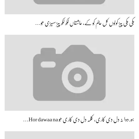
ہِکی ہِکی پیڑ کولُوں کُل عالم کُو کے، عاشقاں لکھ لکھ پیڑ سہیڑی ھُو…
ہور دوا نہ دِل دِی کاری، کلمہ دِل دِی کاری ھُو Hor dawaa na…