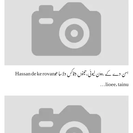
ہسن دے کے رووَن لیوئی، تینوں دِتّاکِس دلاسا ھُوHassan de ke rovan
lioee, tainu…