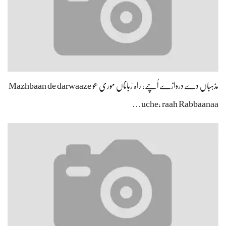
مذہباں دے دروازے اُچے، راہ رَباناں موری ھو Mazhbaan de darwaaze
uche, raah Rabbaanaa…