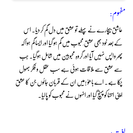
مفہوم:
عاشق بیچارے نے پہلے تو عشق میں دل گم کر دیا۔ اس
کے بعد خود بھی عشق ِمحبوب میں گم ہو گیا اور ایسا گم ہوا کہ
پھر واپس نہیں آیا اور گروہِ محبوبین میں شامل ہوگیا۔ جب
سے عشق سے ملاقات ہوئی ہے سب عقل و فکر بھول
چکا ہے۔ اے باھوؒ !میں ان کے قربان جائوں جن کا عشق
اپنی انتہا کو پہنچ گیا اور انہوں نے محبوب کو پالیا۔
لغت: