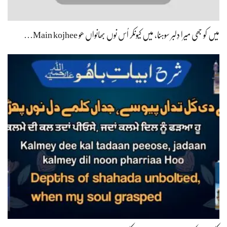
میں کو جھی میرا دِلبر سوہنا، میں کیونکر اُس نوں بھانواں ھو Main kojhee…