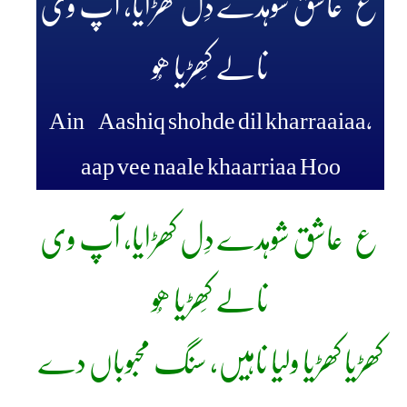
ع عاشق شوہدے دِل کھڑایا، آپ وی
نالے کَھڑیا ھُو
Ain Aashiq shohde dil kharraaiaa,
aap vee naale khaarriaa Hoo
ع عاشق شوہدے دِل کھڑایا، آپ وی
نالے کَھڑیا ھُو
کھڑیا کھڑیا ولیا ناہیں، سنگ محبوباں دے