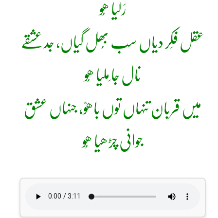
رَلیا ھُو
عقل فِکر دیاں سب بُھل گیاں، جد عشقے
نال جا ِملیا ھُو
میں قربان تنہاں توں باھوؒ، جنہاں عشق
جوانی چڑھیا ھُو