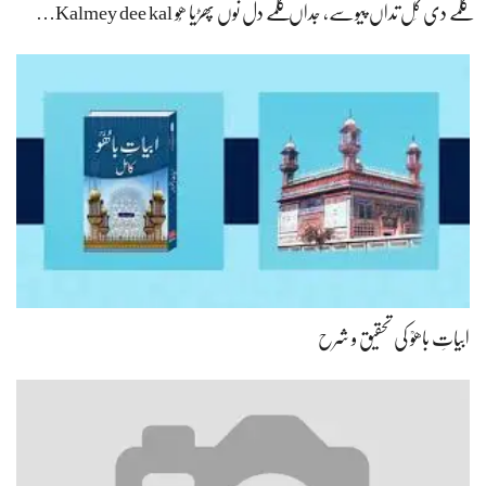
کلمے دی کَل تداں پیوسے، جداں کلمے دل نوں پھڑیا ھُو Kalmey dee kal…
ابیاتِ باھوؒ کی تحقیق و شرح