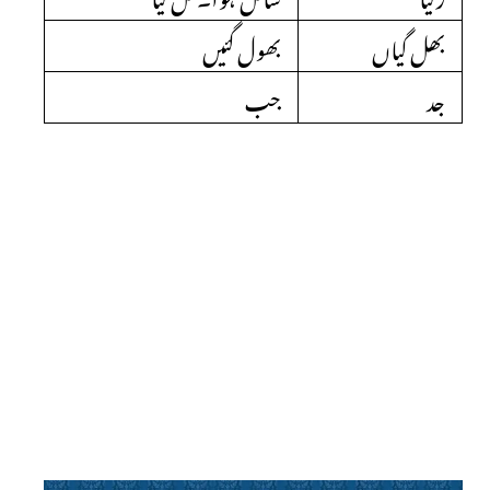
بھل گیاں
بھول گئیں
جد
جب