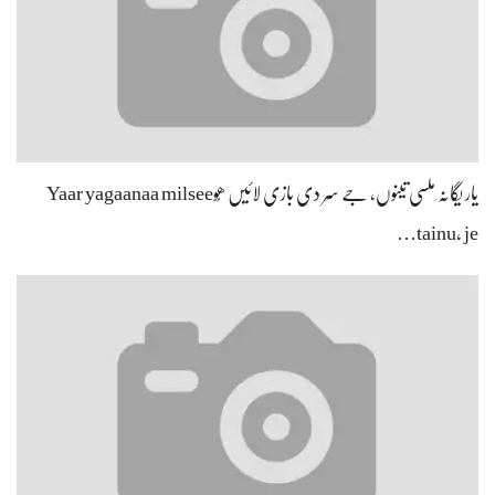
یار یگانہ ِملسی تینوں، جے سِر دی بازی لائیں ھُوYaar yagaanaa milsee
tainu, je…