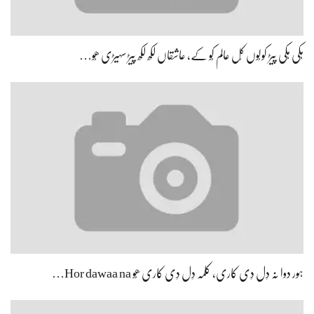
ہِکی ہِکی پیڑ کولُوں کُل عالم کُو کے، عاشقاں لکھ لکھ پیڑ سہیڑی ھُو…
ہور دوا نہ دِل دِی کاری، کلمہ دِل دِی کاری ھُو Hor dawaa na…