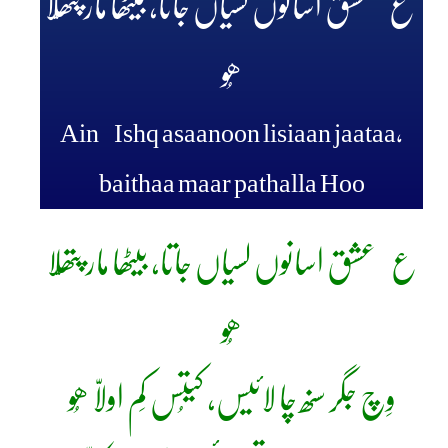
ع عشق اسانوں لسیاں جاتا، بیٹھا مار پتھّلا
ھُو
Ain Ishq asaanoon lisiaan jaataa,
baithaa maar pathalla Hoo
ع عشق اسانوں لسیاں جاتا، بیٹھا مار پتھّلا
ھُو
وِچ جگر سنھ چا لائیس، کیتُس کَم اولاّ ھُو