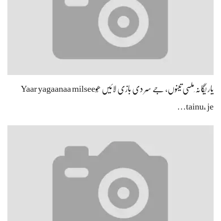
یار یگانہ ِملسی تینوں، جے سِر دی بازی لائیں ھُوYaar yagaanaa milsee
tainu, je…