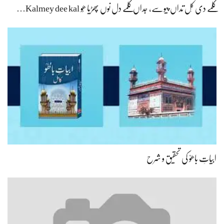
کلمے دی کَل تداں پیوسے، جداں کلمے دل نوں پھڑیا ھُو Kalmey dee kal…
ابیاتِ باھوؒ کی تحقیق و شرح