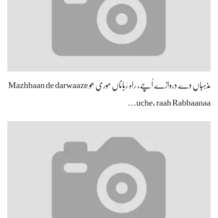
مذہباں دے دروازے اُچے، راہ رَباناں موری ھو Mazhbaan de darwaaze
uche, raah Rabbaanaa…