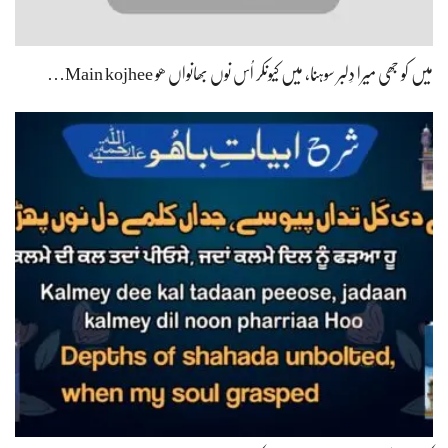
میں کو جھی میرا دِلبر سوہنا، میں کیونکر اُس نوں بھانواں ھو Main kojhee…