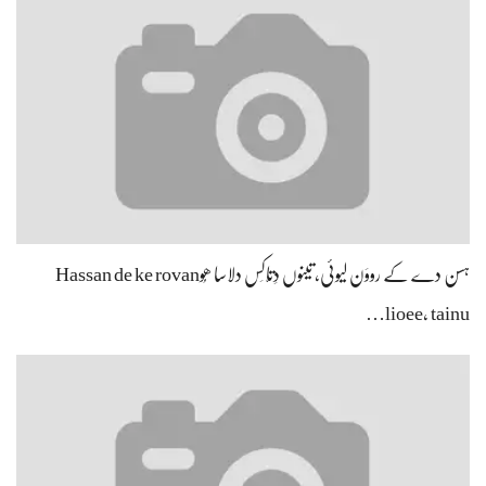
ہسن دے کے رووَن لیوئی، تینوں دِتّاکِس دلاسا ھُوHassan de ke rovan
lioee, tainu…