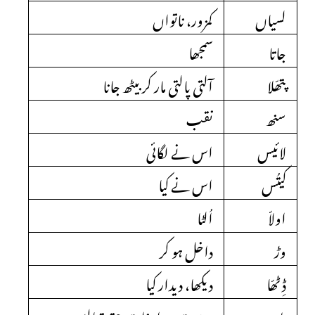
لسیاں
کمزور، ناتواں
جاتا
سمجھا
پتھّلا
آلتی پالتی مار کر بیٹھ جانا
سنھ
نقب
لائیس
اس نے لگائی
کیتُس
اس نے کیا
اولاّ
اُلٹا
وڑ
داخل ہو کر
ڈِٹھّا
دیکھا، دیدار کیا
یار
دوست، مراد ذاتِ حق تعالیٰ