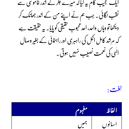
ایک عجیب کام یہ کیا کہ میرے جگر کے اندر خاموشی سے
نقب لگائی۔ جب ہم نے اپنے من کے اندر جھانک کر
دیکھا تو وہاں واحد، احد محبوبِ حقیقی کو پایا۔ یہ حقیقت ہے
کہ مرشد کامل اکمل کی راہبری اور راہنمائی کے بغیر وصالِ
الٰہی کی نعمت نصیب نہیں ہوتی۔
لغت:
الفاظ
مفہوم
اسانوں
ہمیں