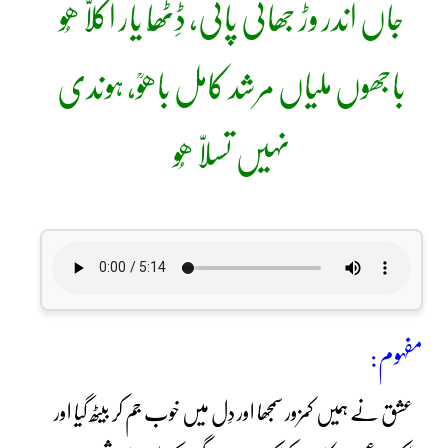
جاں اندر وڑ جھاتی پائی، ڈِٹھّا یار اکلاّ ھُو
باجھوں ملیاں مرشد کامل باھوؒ، ہوندی
نہیں تسلاّ ھُو
مفہوم:
عشق نے ہمیں کمزور سمجھا اور دِل میں خوب جم کر بیٹھ گیا اور