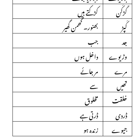
کَڑکَن
کڑکتے ہیں
کَپڑ
بھنور۔ گھمن گھیر
جد
جب
وڑیوے
داخل ہوں
مرے
مر جائے
تھیں
سے
خلقت
مخلوق
ڈردی
ڈرتی ہے
جیوے
زندہ ہو