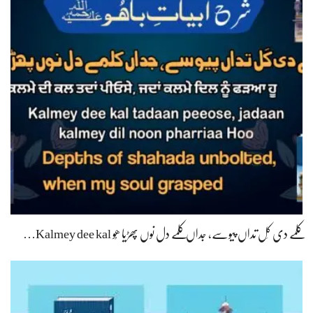
کلمے دی کَل تداں پیوسے، جداں کلمے دل نوں پھڑیا ھُو Kalmey dee kal…