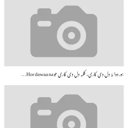
ہور دوا نہ دِل دِی کاری، کلمہ دِل دِی کاری ھُو Hor dawaa na…