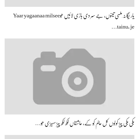
یار یگانہ ِملسی تینوں، جے سِر دی بازی لائیں ھُوYaar yagaanaa milsee
tainu, je…
ہِکی ہِکی پیڑ کولُوں کُل عالم کُو کے، عاشقاں لکھ لکھ پیڑ سہیڑی ھُو…