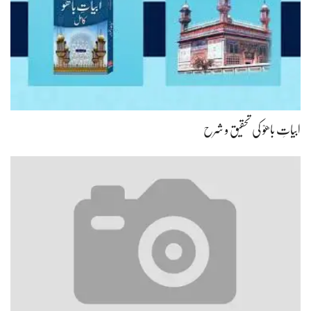
ابیاتِ باھوؒ کی تحقیق و شرح