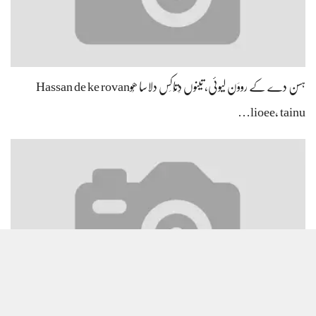
ہسن دے کے رووَن لیوئی، تینوں دِتّاکِس دلاسا ھُوHassan de ke rovan
lioee, tainu…