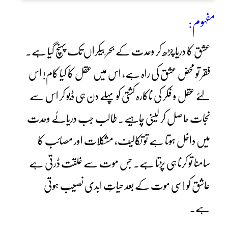
مفہوم:
عشق کا دریا چڑھ کر وحدت کے بحر ِبیکراں تک پہنچ گیا ہے۔
فقر تو محض عشق کی راہ ہے، اس میں عقل کا کیا کام! اس
لئے عقل و فکر کی ناکارہ کشتی کو پہلے دن ہی ڈبو کر اس سے
نجات حاصل کر لینی چاہیے۔ طالب جب دریائے وحدت
میں داخل ہوتا ہے تو تکالیف، مشکلات اور مصائب کا
سامنا تو کرنا ہی پڑتا ہے۔ جس موت سے خلقت ڈرتی ہے
عاشق کو اِسی موت کے بعد حیاتِ ابدی نصیب ہوتی
ہے۔