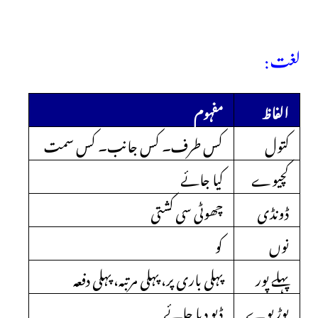
لغت:
الفاظ
مفہوم
کتول
کس طرف۔ کس جانب۔ کس سمت
کچیوے
کیا جائے
ڈونڈی
چھوٹی سی کشتی
نوں
کو
پہلے پور
پہلی باری پر، پہلی مرتبہ، پہلی دفعہ
بوڑیوے
ڈبو دیا جائے