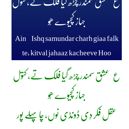
ع عشق سمندر چڑھ گیا فلک تے، کتول
جہاز کچیوے ھُو
Ain Ishq samundar charh giaa falk
te, kitval jahaaz kacheeve Hoo
ع عشق سمندر چڑھ گیا فلک تے، کتول
جہاز کچیوے ھُو
عقل فکر دِی ڈونڈی نوں، چا پہلے پور