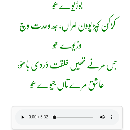
بوڑیوے ھُو
کَڑکَن کَپڑ پوون لہراں، جَد وحدت وِچ
وڑیوے ھُو
جس مرنے تھیں خلقت ڈردی باھوؒ،
عاشق مرے تاں جیوے ھُو