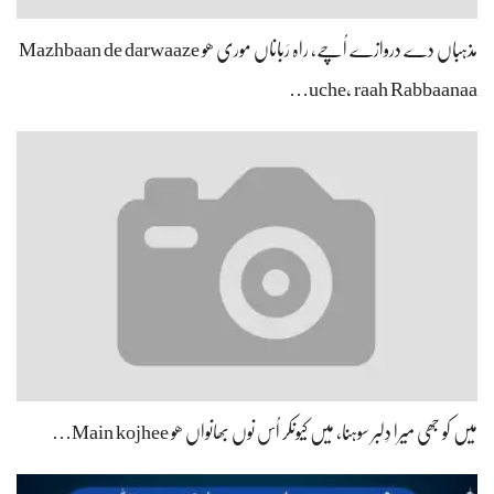
مذہباں دے دروازے اُچے، راہ رَباناں موری ھو Mazhbaan de darwaaze
uche, raah Rabbaanaa…
میں کو جھی میرا دِلبر سوہنا، میں کیونکر اُس نوں بھانواں ھو Main kojhee…