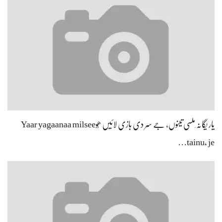
یار یگانہ ِملسی تینوں، جے سِر دی بازی لائیں ھُوYaar yagaanaa milsee
tainu, je…