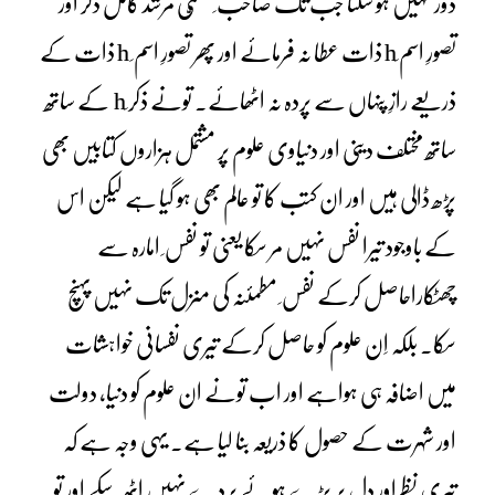
دور نہیں ہو سکتا جب تک صاحب ِمسمّٰی مرشد کامل ذکر اور
تصورِ اسم ِh ذات عطا نہ فرمائے اور پھر تصورِ اسم ِ h ذات کے
ذریعے رازِ پنہاں سے پردہ نہ اٹھائے۔ تونے ذکر ِh کے ساتھ
ساتھ مختلف دینی اور دنیاوی علوم پر مشتمل ہزاروں کتابیں بھی
پڑھ ڈالی ہیں اور ان کتب کا تو عالم بھی ہو گیا ہے لیکن اس
کے باوجود تیرا نفس نہیں مر سکا یعنی تو نفس ِ امارہ سے
چھٹکاراحاصل کرکے نفس ِ مطمئنہ کی منزل تک نہیں پہنچ
سکا۔ بلکہ اِن علوم کو حاصل کرکے تیری نفسانی خواہشات
میں اضافہ ہی ہواہے اور اب تونے ان علوم کو دنیا، دولت
اور شہرت کے حصول کا ذریعہ بنا لیا ہے۔ یہی وجہ ہے کہ
تیری نظراور دِل پر پڑے ہوئے پردے نہیں اٹھ سکے اور تُو