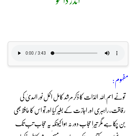
اندر دا ھوُ
مفہوم:
تونے اسم ِ اللہ الذات کا ذکر مرشد کامل اکمل نور الہدیٰ کی
رفاقت، راہبری اور اجازت کے بغیر کیا اور تُو اس کا حافظ بھی
بن چکا ہے مگر تیرا حجاب دور نہ ہوا کیونکہ یہ حجاب تب تک