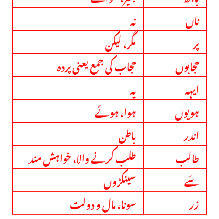
ناں
نہ
پر
مگر، لیکن
حجابوں
حجاب کی جمع یعنی پردہ
ایہہ
یہ
ہویوں
ہوا، ہوئے
اندر
باطن
طالب
طلب کرنے والا، خواہش مند
سَے
سینکڑوں
زر
سونا، مال و دولت