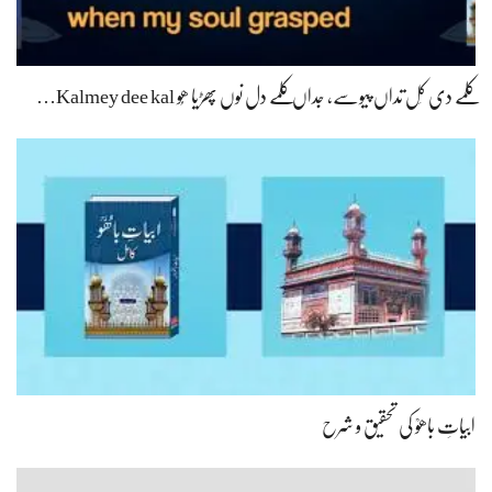
کلمے دی کَل تداں پیوسے، جداں کلمے دل نوں پھڑیا ھُو Kalmey dee kal…
ابیاتِ باھوؒ کی تحقیق و شرح