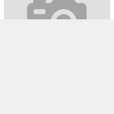
ہر دم شرم دِی تند تروڑے، جاں ایہہ چھوڈک بَلّے ھُو Har dam sharam…
Load/Hide Comments