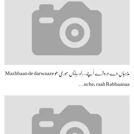
مذہباں دے دروازے اُچے، راہ رَباناں موری ھو Mazhbaan de darwaaze
uche, raah Rabbaanaa…