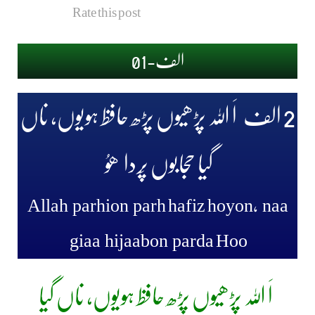
Rate this post
الف-01
2
الف
اَ ﷲ پڑھیوں پڑھ حافظ ہویوں، ناں
گیا حجابوں پَردا
ھوُ
Allah parhion parh hafiz hoyon, naa
giaa hijaabon parda Hoo
اَ ﷲ پڑھیوں پڑھ حافظ ہویوں، ناں گیا