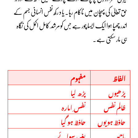
حق تعالیٰ کی پہچان میں ناکام رہا۔ یا د رکھ نفس انسانی جسم کے
اندر چھپا ہوا ایک ایسا چور ہے جس کو مرشد ِ کامل اکمل کی نگاہ
ہی مار سکتی ہے۔
الفاظ
مفہوم
پڑھیوں
پڑھ لیا
ظالم نفس
نفس ِ امارہ
حافظ ہویوں
حافظ ہو گیا
باجھ
بغیر، سوائے