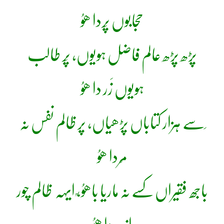
حجابوں پَردا ھوُ
پڑھ پڑھ عالم فاضل ہویوں، پَر طالب
ہویوں زَر دا ھوُ
سَے ہزار کتاباں پڑھیاں، پر ظالم نفس نہ
مَردا ھوُ
باجھ فقیراں کسے نہ ماریا باھوُ،ؒ ایہہ ظالم چور