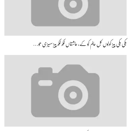
ہِکی ہِکی پیڑ کولُوں کُل عالم کُو کے، عاشقاں لکھ لکھ پیڑ سہیڑی ھُو…