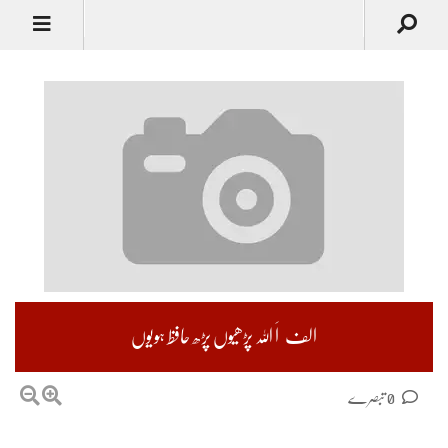
الف اَ ﷲ پڑھیوں پڑھ حافظ ہویوں
0 تبصرے