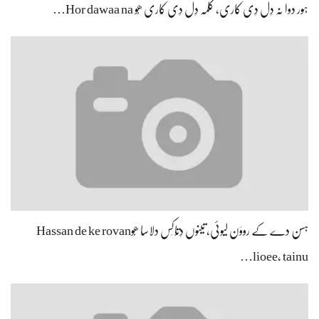
ہور دوا نہ دِل دِی کاری، کلمہ دِل دِی کاری ھُو Hor dawaa na…
ہسن دے کے رووَن لیوئی، تینوں دِتّاکِس دلاسا ھُوHassan de ke rovan
lioee, tainu…