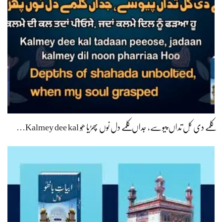
کلمے دی کَل تداں پیوسے، جداں کلمے دل نوں پھڑیا ھُو Kalmey dee kal…