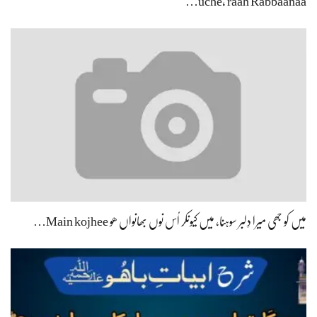
uche, raah Rabbaanaa…
میں کو جھی میرا دِلبر سوہنا، میں کیونکر اُس نوں بھانواں ھو Main kojhee…