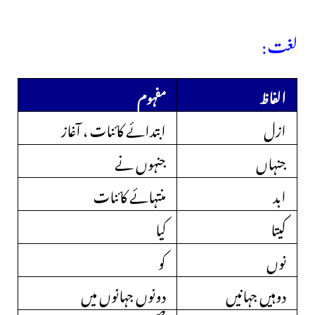
لغت:
الفاظ
مفہوم
ازل
ابتدائے کائنات ، آغاز
جنہاں
جنہوں نے
ابد
منتہائے کائنات
کیتا
کیا
نوں
کو
دوہیں جہانیں
دونوں جہانوں میں