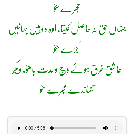
حجرے ھوُ
جنہاں حق نہ حاصل کیتا، اوہ دوہیں جہانیں
اُجڑے ھوُ
عاشق غرق ہوئے وِچ وحدت باھوؒ، ویکھ
تنہاندے مجرے ھوُ