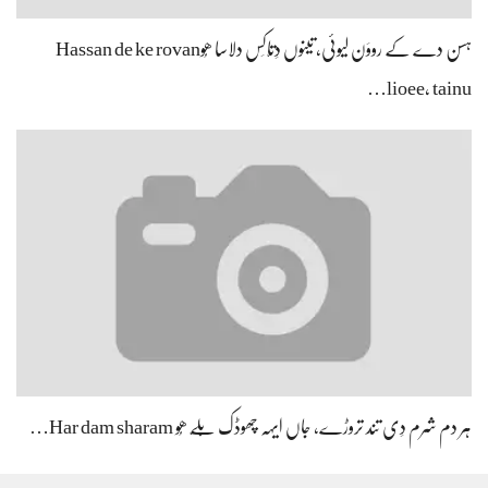
ہسن دے کے رووَن لیوئی، تینوں دِتّاکِس دلاسا ھُوHassan de ke rovan
lioee, tainu…
ہر دم شرم دِی تند تروڑے، جاں ایہہ چھوڈک بَلّے ھُو Har dam sharam…