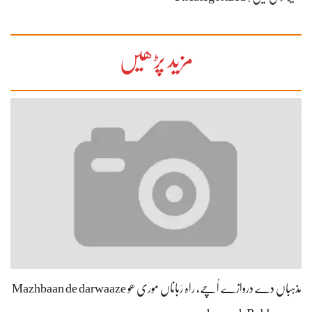
مزید پڑھیں
مذہباں دے دروازے اُچے، راہ رَباناں موری ھو Mazhbaan de darwaaze