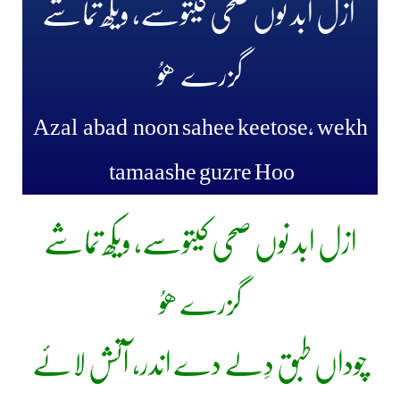
ازل ابد نوں صحی کیتوسے، ویکھ تماشے
گزرے
ھوُ
Azal abad noon sahee keetose, wekh
tamaashe guzre Hoo
ازل ابد نوں صحی کیتوسے، ویکھ تماشے
گزرے ھوُ
چوداں طبق دِلے دے اندر، آتش لائے