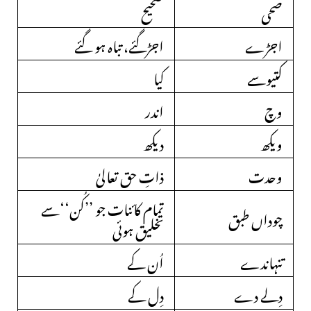
صحی
صحیح
اجڑے
اجڑگئے، تباہ ہو گئے
کتیوسے
کیا
وچ
اندر
ویکھ
دیکھ
وحدت
ذاتِ حق تعالیٰ
تمام کائنات جو ’’کُن‘‘سے
چوداں طبق
تخلیق ہوئی
تنہاندے
اُن کے
دِلے دے
دِل کے