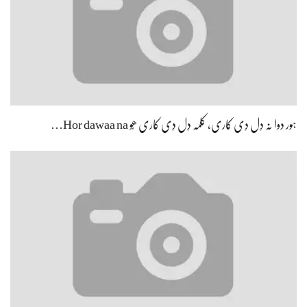
ہور دوا نہ دِل دِی کاری، کلمہ دِل دِی کاری ھُو Hor dawaa na…