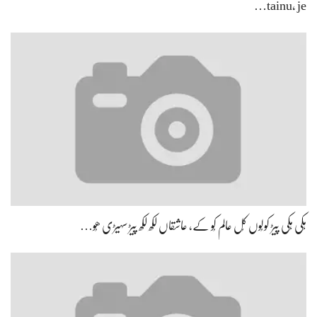
tainu, je…
ہِکی ہِکی پیڑ کولُوں کُل عالم کُو کے، عاشقاں لکھ لکھ پیڑ سہیڑی ھُو…