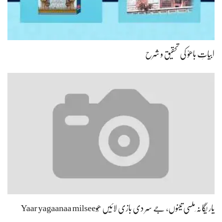
ابیاتِ باھوؒ کی تحقیق و شرح
یار یگانہ ِملسی تینوں، جے سِر دی بازی لائیں ھُوYaar yagaanaa milsee