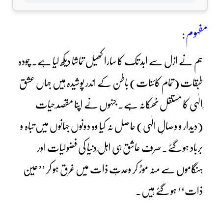
مفہوم:
ہم نے ازل سے ابد تک کا سارا کھیل تماشا دیکھ لیا ہے۔ چودہ
طبقات (تمام کائنات) باطن کے اندر پوشیدہ ہیں جہاں عشق
ِالٰہی کا مستقل ٹھکانہ ہے۔ جنہوں نے اپنا مقصد ِحیات
(دیدار و وصالِ الٰہی) حاصل نہ کیا وہ دونوں جہانوں میں تباہ و
برباد ہو گئے۔ صرف عاشق ہی اہل ِدنیا کی فضولیات اور
ہنگاموں سے منہ موڑ کر وحدتِ ذات میں غرق ہو کر ’’عین
ذات‘‘ ہو گئے ہیں۔