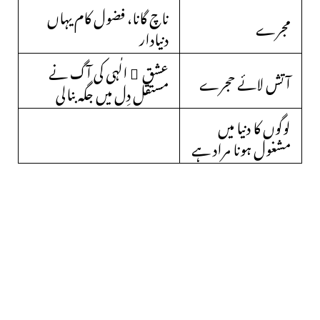
ناچ گانا، فضول کام یہاں
مجرے
دنیادار
عشق ِ الٰہی کی آگ نے
آتش لائے حجرے
مستقل دِل میں جگہ بنالی
لوگوں کا دنیا میں
مشغول ہونا مراد ہے