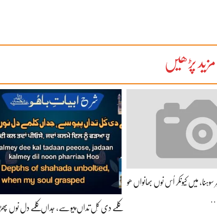
مزید پڑھیں
ر سوہنا، میں کیونکر اُس نوں بھانواں ھو
کلمے دی کَل تداں پیوسے، جداں کلمے دل نوں پھڑیا 