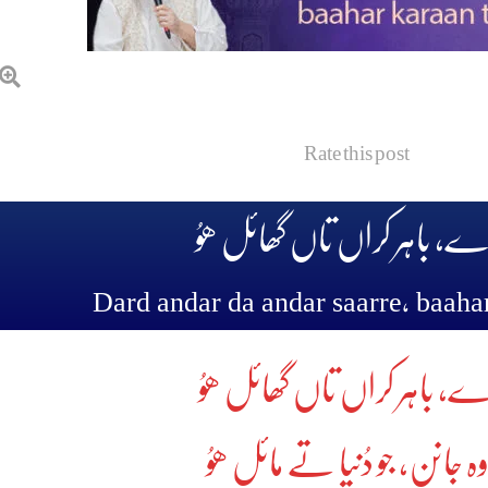
Rate this post
اڑے، باہر کراں تاں گھائل ھوُ
Dard andar da andar saarre, baaha
اڑے، باہر کراں تاں گھائل ھوُ
ہ جانن، جو دُنیا تے مائل ھوُ