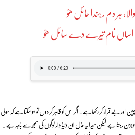
الا، ہر دم رہندا حائل ھوُ
وؒ، اساں نام تیرے دے سائل ھوُ
ر بے قرار کر رکھا ہے۔ اگر اس کو ظاہر کر دوں تو ہو سکتا ہے کہ سولی
 موجزن رہتا ہے لیکن میرا یہ حال ان دنیا دار لوگوں کی سمجھ سے باہر ہے۔