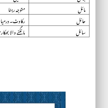
مائل
متوجہ رہنا
حائل
رکاوٹ۔ درمیان 
سائل
مانگنے والا بھکا