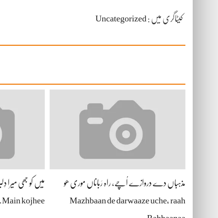
کیٹاگری میں :
Uncategorized
مذہباں دے دروازے اُچے، راہ رَباناں موری ھو
میں کو جھی میرا دِلب
Main kojhee…
Mazhbaan de darwaaze uche, raah
Rabbaanaa…