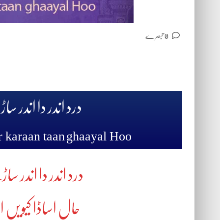
0 تبصرے
درد اندر دا اندر س
r karaan taan ghaayal Hoo
درد اندر دا اندر س
حال اساڈا کیویں او