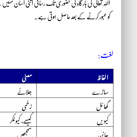
اﷲ تعالیٰ کی بارگاہ کی حضوری تک رسائی اتنی آسان نہیں ہ
کو عبور کرنے کے بعد حاصل ہوتی ہے۔
لغت:
الفاظ
معنی
ساڑے
جلائے
گھائل
زخمی
کیویں
کیسے، کیونکر
جانن
سمجھیں