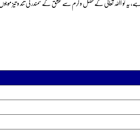
ے، یہ تو اﷲ تعالیٰ کے فضل و کرم سے عشق کے سمندر کی تند و تیز موجوں