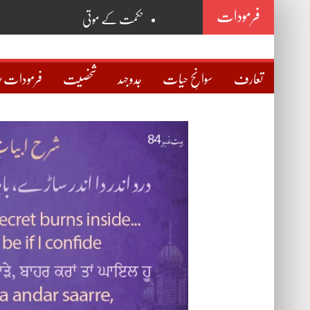
فرمودات
حکمت کے موتی
روح
خانقاہ
تعارف
سوانحِ حیات
جدوجہد
شخصیت
فرمودات/
نگاہ
سوچ
حقیقی دوست کی پہچان
مذہب و علما
صراطِ مستقیم
اسمِ اللہ ذات
اسمِ محمدؐ