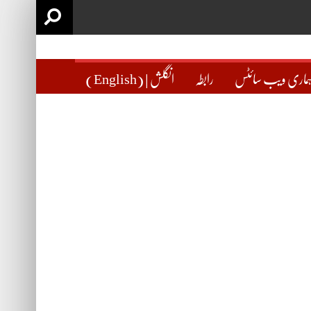
ماری ویب سائٹس
رابطہ
(English) | انگلش