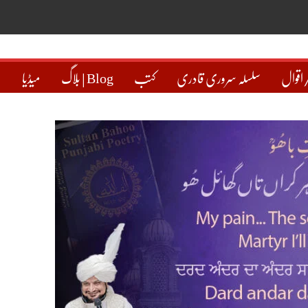
اقوال
سلسلہ سروری قادری
کتب
بلاگ | Blog
میڈیا
ہ