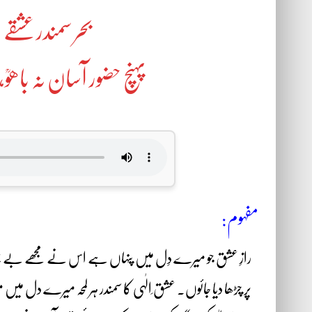
بحر سمندر عشقے و
پہنچ حضور آسان نہ باھ
مفہوم:
رازِ عشق جو میرے دِل میں پنہاں ہے اس نے مجھے بے چین او
پر چڑھا دیا جائوں۔ عشق ِالٰہی کا سمندر ہر لمحہ میرے دل میں