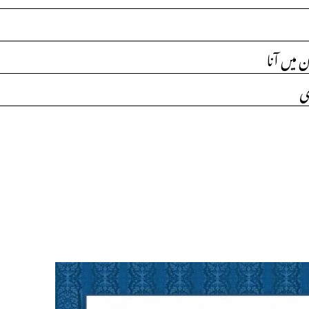
میں آنا
ری