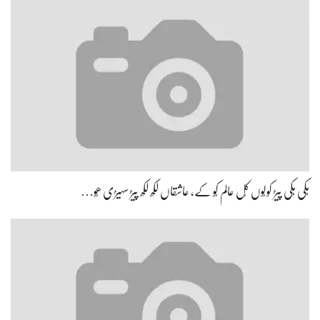
ہِکی ہِکی پیڑ کولُوں کُل عالم کُو کے، عاشقاں لکھ لکھ پیڑ سہیڑی ھُو…