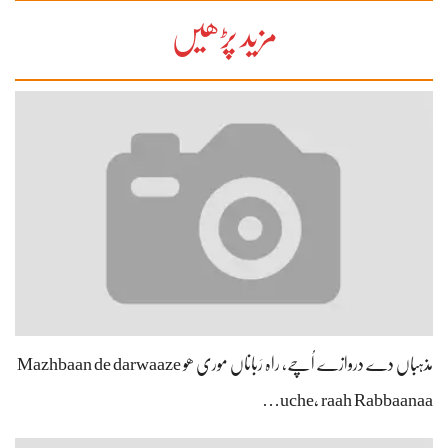
مزید پڑھیں
مذہباں دے دروازے اُچے، راہ رَباناں موری ھو Mazhbaan de darwaaze
uche, raah Rabbaanaa…