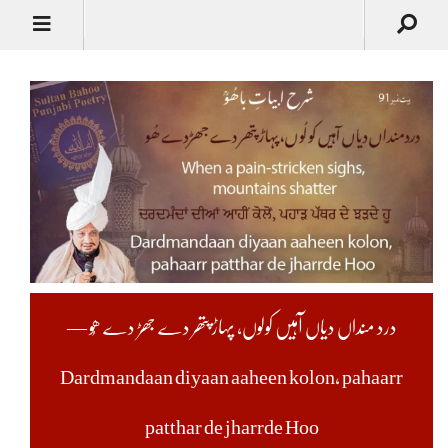
درد منداں دیاں آہیں کولوں، پہاڑ پتھر دے جھڑ دے ھُو —
Dardmandaan diyaan aaheen kolon, pahaarr
patthar de jharrde Hoo