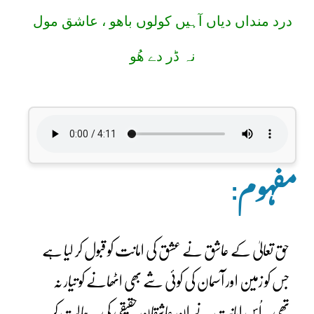
درد منداں دیاں آہیں کولوں باھو ، عاشق مول
نہ ڈر دے ھُو
مفہوم:
حق تعالیٰ کے عاشق نے عشق کی امانت کو قبول کر لیا ہے
جس کو زمین اور آسمان کی کوئی شے بھی اٹھانے کو تیار نہ
تھی۔ اُس امانت نے ان عاشقانِ حقیقی کی یہ حالت کر