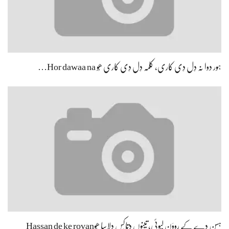
ہور دوا نہ دِل دِی کاری، کلمہ دِل دِی کاری ھُو Hor dawaa na…
ہسن دے کے رووَن لیوئی، تینوں دِتّاکِس دلاسا ھُوHassan de ke rovan