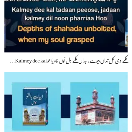
کلمے دی کَل تداں پیوسے، جداں کلمے دل نوں پھڑیا ھُو Kalmey dee kal…