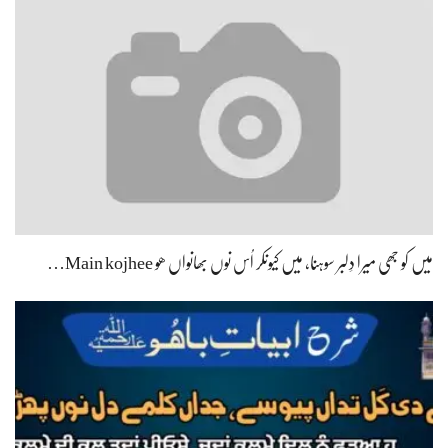
میں کو جھی میرا دِلبر سوہنا، میں کیونکر اُس نوں بھانواں ھو Main kojhee…