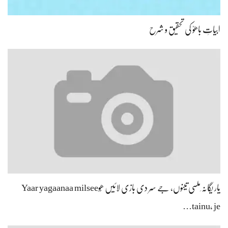
ابیاتِ باھوؒ کی تحقیق و شرح
یار یگانہ ِملسی تینوں، جے سِر دی بازی لائیں ھُوYaar yagaanaa milsee
tainu, je…