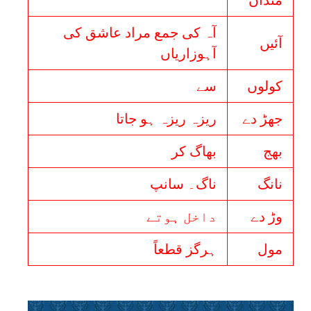
منداں
آہ کی جمع مراد عاشق کی
آئیں
آہوزاریاں
کولوں
سے
جھڑ دے
ریزہ ریزہ ہو جاتا
بھج
بھاگ کر
نانگ
ناگ۔ سانپ
وڑ دے
داخل ہوتے
مول
ہرگز قطعاً