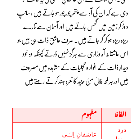
دی ہے کہ ان کی آہ سے پتھر چور چور ہو جاتے ہیں ، سانپ
دوڑ کر زمین میں گھس جاتے ہیں اور آسمان سے تارے
ریزہ ریزہ ہو کر گر جاتے ہیں۔ صرف عاشق ذات ہی ہیں جو
اس عاشقانہ آہ وزاری سے ہرگز نہیں ڈرتے کیونکہ وہ خود
دیدارِ ذات کے انوار و تجلیات کے مشاہدہ میں مصروف
ہیں اور ہر لمحہ هَلْ مِنْ مَّزِیْد کا نعرہ بلند کرتے رہتے ہیں
الفاظ
مفہوم
درد
عاشقانِ اِلہٰی