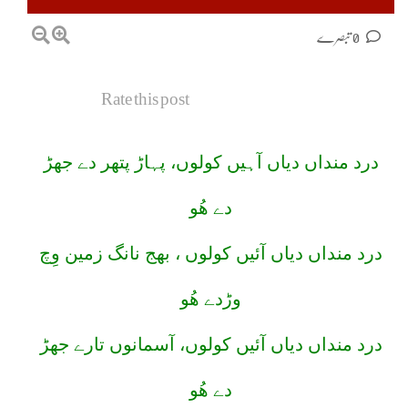
0 تبصرے
Rate this post
درد منداں دیاں آہیں کولوں، پہاڑ پتھر دے جھڑ
دے ھُو
درد منداں دیاں آئیں کولوں ، بھج نانگ زمین وِچ
وڑدے ھُو
درد منداں دیاں آئیں کولوں، آسمانوں تارے جھڑ
دے ھُو