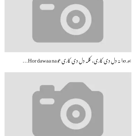
ہور دوا نہ دِل دِی کاری، کلمہ دِل دِی کاری ھُو Hor dawaa na…