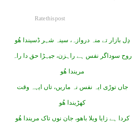
Rate this post
دِل بازار تے منہ دروازہ، سینہ شہر ڈسیندا ھُو
روح سوداگر نفس ہے راہزن، جیہڑا حق دا راہ
مریندا ھُو
جاں توڑی ایہ نفس نہ ماریں، تاں ایہہ وقت
کھڑیندا ھُو
کردا ہے زایا ویلا باھو، جان نوں تاک مریندا ھُو