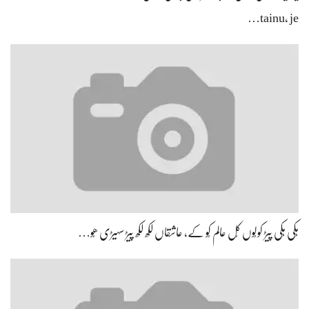
tainu, je…
ہِکی ہِکی پیڑ کولُوں کُل عالم کُو کے، عاشقاں لکھ لکھ پیڑ سہیڑی ھُو…