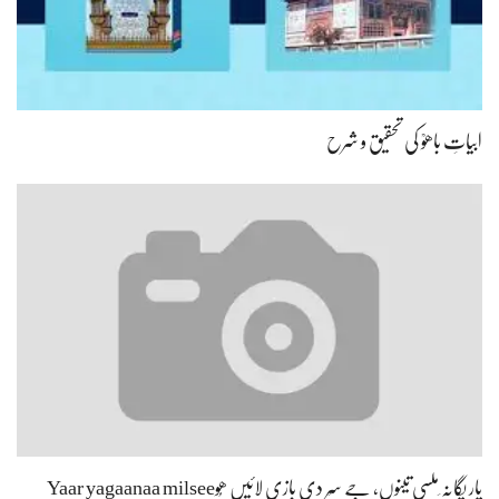
ابیاتِ باھوؒ کی تحقیق و شرح
یار یگانہ ِملسی تینوں، جے سِر دی بازی لائیں ھُوYaar yagaanaa milsee