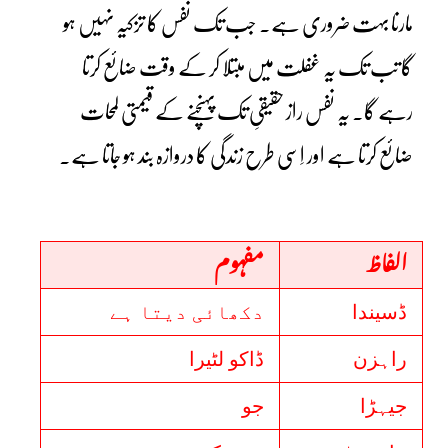
مارنا بہت ضروری ہے۔ جب تک نفس کا تزکیہ نہیں ہو
گا تب تک یہ غفلت میں مبتلا کر کے وقت ضائع کرتا
رہے گا۔ یہ نفس راز حقیقیِ تک پہنچنے کے قیمتی لمحات
ضائع کرتا ہے اور اِسی طرح زندگی کا دروازہ بند ہو جاتا ہے۔
الفاظ
مفہوم
ڈسیندا
دکھائی دیتا ہے
راہزن
ڈاکو لٹیرا
جیہڑا
جو