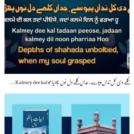
کلمے دی کَل تداں پیوسے، جداں کلمے دل نوں پھڑیا ھُو Kalmey dee kal…