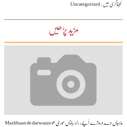
کیٹاگری میں :
Uncategorized
مزید پڑھیں
مذہباں دے دروازے اُچے، راہ رَباناں موری ھو Mazhbaan de darwaaze