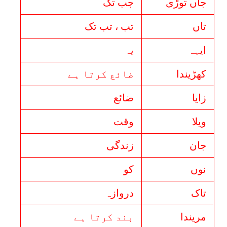
جاں توڑی
جب تک
تاں
تب ، تب تک
ایہہ
یہ
کھڑیندا
ضائع کرتا ہے
زايا
ضائع
ویلا
وقت
جان
زندگی
نوں
کو
تاک
دروازہ
مریندا
بند کرتا ہے