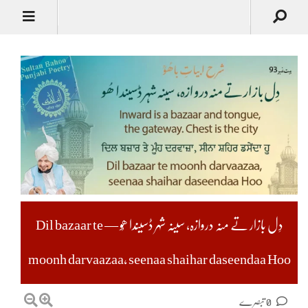
دِل بازار تے منہ دروازہ، سینہ شہر ڈسیندا ھُو — Dil bazaar te
moonh darvaazaa, seenaa shaihar daseendaa Hoo
0 تبصرے