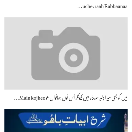
uche, raah Rabbaanaa…
میں کو جھی میرا دِلبر سوہنا، میں کیونکر اُس نوں بھانواں ھو Main kojhee…