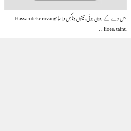
ہسن دے کے رووَن لیوئی، تینوں دِتّاکِس دلاسا ھُوHassan de ke rovan
lioee, tainu…
ہر دم شرم دِی تند تروڑے، جاں ایہہ چھوڈک بَلّے ھُو Har dam sharam…