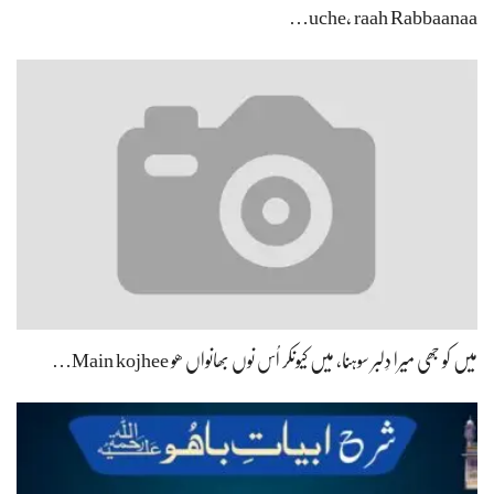
میں کو جھی میرا دِلبر سوہنا، میں کیونکر اُس نوں بھانواں ھو Main kojhee…