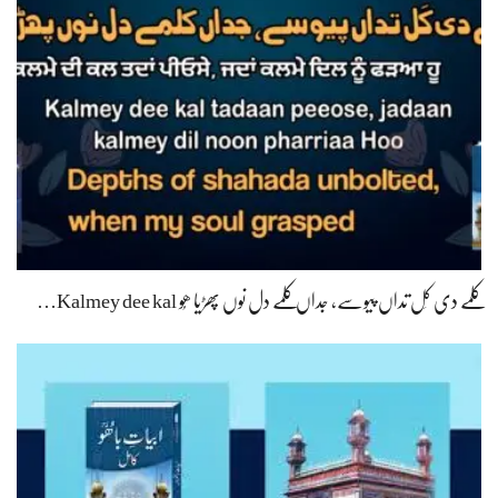
کلمے دی کَل تداں پیوسے، جداں کلمے دل نوں پھڑیا ھُو Kalmey dee kal…
ابیاتِ باھوؒ کی تحقیق و شرح