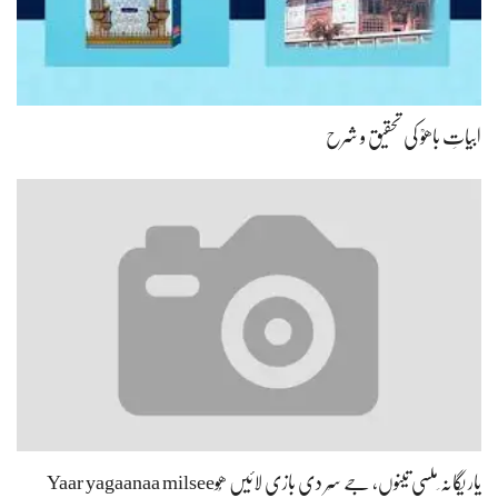
یار یگانہ ِملسی تینوں، جے سِر دی بازی لائیں ھُوYaar yagaanaa milsee
tainu, je…