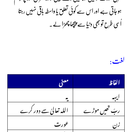
ہو جاتی ہے اور اس سے کوئی تعلق یا واسطہ باقی نہیں رہتا
اُسی طرح تو بھی دنیا سے پیچھا چھڑا لے۔
لغت:
الفاظ
معنی
ایہہ
یہ
ربّ تھیں موڑے
اللہ تعالیٰ سے دور کرے
زن
عورت