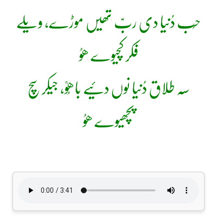
حُب دُنیا دی ربّ تھیں موڑے، ویلے
فکر کچیوے ھوُ
سہ طلاق دُنیا نوں دئیے باھُوؒ، جیکر سچ
پچھیوے ھوُ