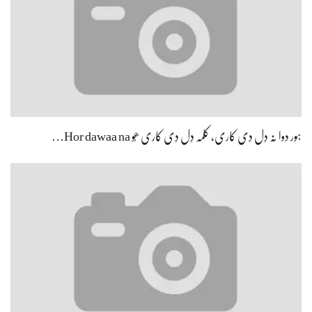
ہور دوا نہ دِل دِی کاری، کلمہ دِل دِی کاری ھُو Hor dawaa na…
ہسن دے کے رووَن لیوئی، تینوں دِتّاکِس دلاسا ھُوHassan de ke rovan
lioee, tainu…