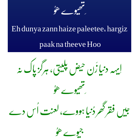
ِتھیوے ھوُ
Eh dunya zann haize paleetee, hargiz
paak na theeve Hoo
اِیہہ دنیا زَن حیض پلیتی، ہرگز پاک نہ
ِتھیوے ھوُ
جیں فقر گھر دُنیا ہووے، لعنت اُس دے
جیوے ھوُ