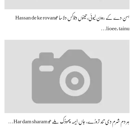
ہر دم شرم دِی تند تروڑے، جاں ایہہ چھوڈک بَلّے ھُو Har dam sharam…
Load/Hide Comments