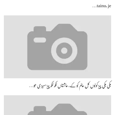
ہِکی ہِکی پیڑ کولُوں کُل عالم کُو کے، عاشقاں لکھ لکھ پیڑ سہیڑی ھُو…