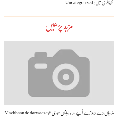
مذہباں دے دروازے اُچے، راہ رَباناں موری ھو Mazhbaan de darwaaze
uche, raah Rabbaanaa…