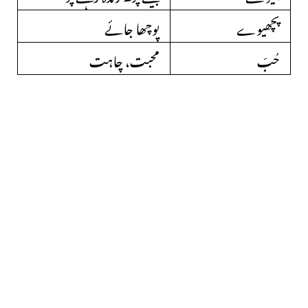
پچھیوے
پوچھا جائے
حُبّ
محبت، چاہت