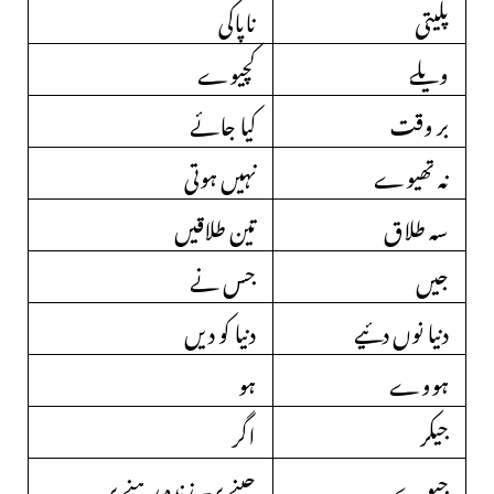
پلیتی
ناپاکی
ویلے
کچیوے
بر وقت
کیا جائے
نہ تھیوے
نہیں ہوتی
سہ طلاق
تین طلاقیں
جیں
جس نے
دنیا نوں دئیے
دنیا کو دیں
ہووے
ہو
جیکر
اگر
جیوے
جینے پر۔ زندہ رہنے پر