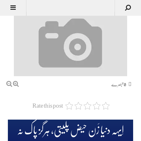
0 تبصرے
Rate this post
اِیہہ دنیا زَن حیض پلیتی، ہرگز پاک نہ