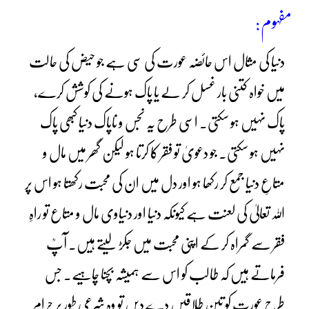
مفہوم:
دنیا کی مثال اس حائضہ عورت کی سی ہے جو حیض کی حالت
میں خواہ کتنی بار غسل کر لے یا پاک ہونے کی کوشش کرے،
پاک نہیں ہو سکتی۔ اسی طرح یہ نجس و ناپاک دنیا کبھی پاک
نہیں ہو سکتی۔ جو دعویٰ تو فقر کا کرتا ہو لیکن گھر میں مال و
متاعِ دنیا جمع کر رکھا ہو اور دل میں ان کی محبت رکھتا ہو اس پر
اللہ تعالیٰ کی لعنت ہے کیونکہ دنیا اور دنیاوی مال و متاع تو راہِ
فقر سے گمراہ کر کے اپنی محبت میں جکڑ لیتے ہیں۔ آپؒ
فرماتے ہیں کہ طالب کو اس سے ہمیشہ بچنا چاہیے۔ جس
طرح عورت کو تین طلاقیں دے دیں تو وہ شرعی طور پر حرام