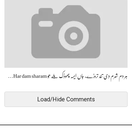
ہر دم شرم دِی تند تروڑے، جاں ایہہ چھوڈک بَلّے ھُو Har dam sharam…
Load/Hide Comments