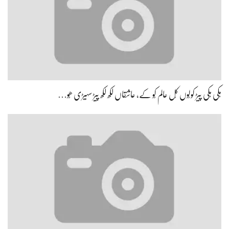
ہِکی ہِکی پیڑ کولُوں کُل عالم کُو کے، عاشقاں لکھ لکھ پیڑ سہیڑی ھُو…