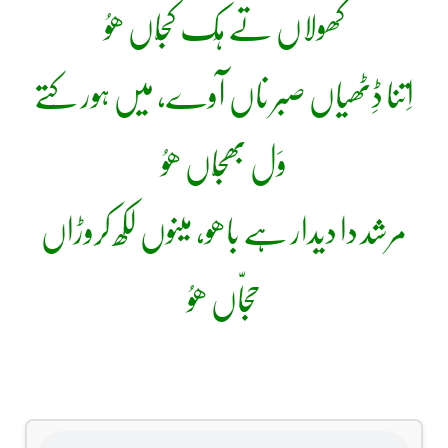
کھولاں تے ہِک کَجّاں ھوُ
اِتنا ڈِٹھیاں صبر ناں آوے، میں ہور کِتے
وَل بھَجّاں ھوُ
مرشد دا دیدار ہے باھو، مینوں لکھ کروڑاں
حجاّں ھوُ