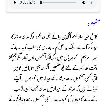
مفہوم:
کاش میرا سارا جسم آنکھ بن جائے تاکہ وہ یکسو ہو کر ہر لمحہ مرشد کا
دیدار کرتا رہے۔ بلکہ یہ بھی کم ہے، میری طلب تو یہ ہے کہ
میرے جسم کے ہر بال میں لاکھ لاکھ آنکھیں ہوں تاکہ آنکھ جھپکتے
وقت لمحہ بھر کے لئے کچھ آنکھیں اگر بند بھی ہو جائیں تو میں
باقی کھلی آنکھوں سے مرشد کے دیدار میں محو رہوں۔ آپؒ
فرماتے ہیں کہ مرشد کے دیدار میں ہر لمحہ محو رہنا ہی طالب
کے لئے کامیابی کی کلید ہے۔ اتنی آنکھوں سے دیدار کرنے