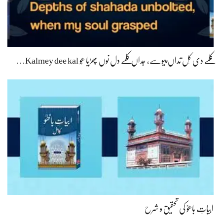
کلمے دی کَل تداں پیوسے، جداں کلمے دل نوں پھڑیا ھُو Kalmey dee kal…
ابیاتِ باھوؒ کی تحقیق و شرح