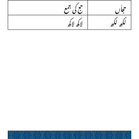
حجاّں
حج کی جمع
لکھ لکھ
لاکھ لاکھ