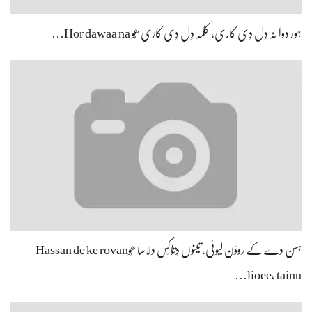
ہور دوا نہ دِل دِی کاری، کلمہ دِل دِی کاری ھُو Hor dawaa na…
ہسن دے کے رووَن لیوئی، تینوں دِتّاکِس دلاسا ھُوHassan de ke rovan
lioee, tainu…