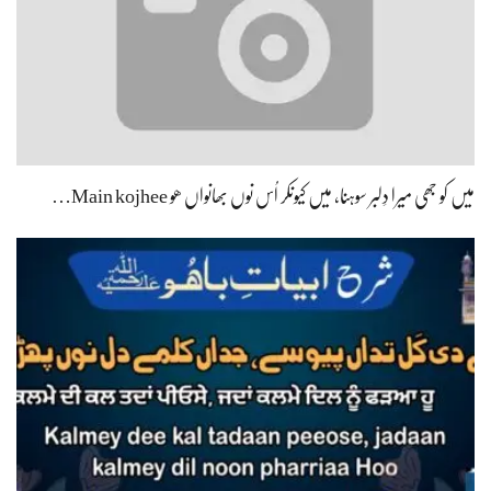
میں کو جھی میرا دِلبر سوہنا، میں کیونکر اُس نوں بھانواں ھو Main kojhee…