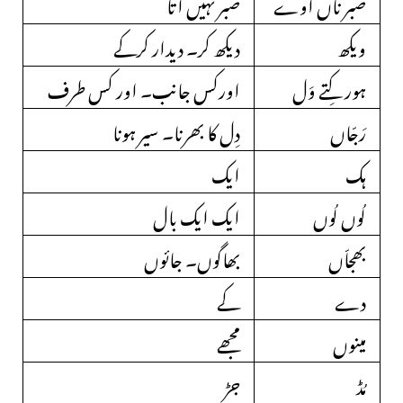
صبر ناں آوے
صبر نہیں آتا
ویکھ
دیکھ کر۔ دیدار کرکے
ہور کِتے وَل
اورکس جانب۔ اور کس طرف
رَجّاں
دِل کا بھرنا۔ سیر ہونا
ہک
ایک
لُوں لُوں
ایک ایک بال
بھجاّں
بھاگوں۔ جائوں
دے
کے
مینوں
مجھے
مُڈ
جڑ