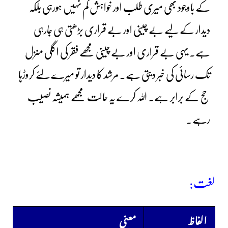
کے باوجود بھی میری طلب اور خواہش کم نہیں ہورہی بلکہ
دیدار کے لیے بے چینی اور بے قراری بڑھتی ہی جارہی
ہے۔ یہی بے قراری اور بے چینی مجھے فقر کی اگلی منزل
تک رسائی کی خبر دیتی ہے۔ مرشد کا دیدار تو میرے لئے کروڑہا
حج کے برابر ہے۔ اللہ کرے یہ حالت مجھے ہمیشہ نصیب
رہے۔
لغت:
الفاظ
معنی