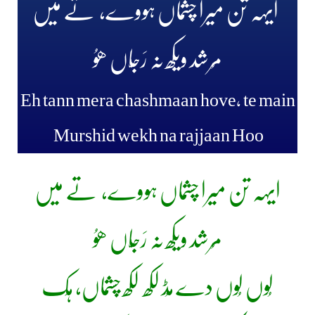
ایہہ تن میرا چشماں ہووے، تے میں
مُرشد ویکھ نہ رَجّاں ھوُ
Eh tann mera chashmaan hove, te main
Murshid wekh na rajjaan Hoo
ایہہ تن میرا چشماں ہووے، تے میں
مُرشد ویکھ نہ رَجّاں ھوُ
لُوں لُوں دے مُڈ لکھ لکھ چشماں، ہِک