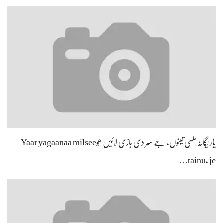
یار یگانہ ِملسی تینوں، جے سِر دی بازی لائیں ھُوYaar yagaanaa milsee
tainu, je…