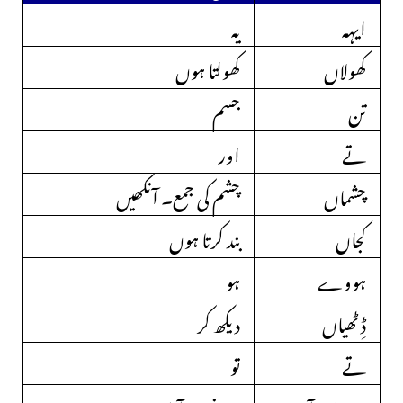
ایہہ
یہ
کھولاں
کھولتا ہوں
تن
جسم
تے
اور
چشماں
چشم کی جمع۔ آنکھیں
کجاں
بند کرتا ہوں
ہووے
ہو
ڈِٹھیاں
دیکھ کر
تے
تو