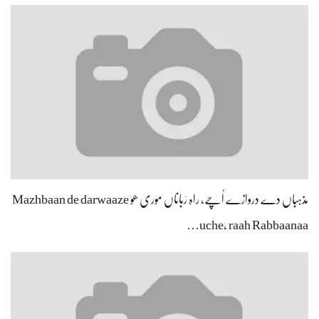
مذہباں دے دروازے اُچے، راہ رَباناں موری ھو Mazhbaan de darwaaze
uche, raah Rabbaanaa…