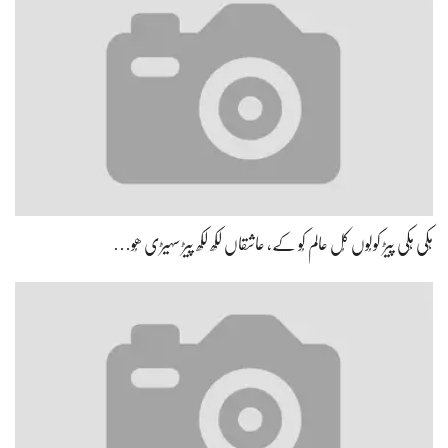
ہِکی ہِکی پیڑ کولُوں کُل عالم کُو کے، عاشقاں لکھ لکھ پیڑ سہیڑی ھُو…