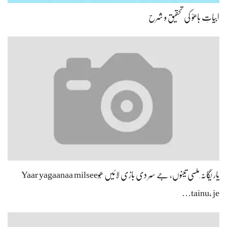
ابیاتِ باھوؒ کی تحقیق و شرح
یار یگانہ ِملسی تینوں، جے سِر دی بازی لائیں ھُوYaar yagaanaa milsee
tainu, je…