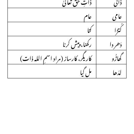
ذاتی
ذاتِ حق تعالیٰ
عامی
عام
کُتڑا
کتا
دَھر دا
رکھنا، پیش کرنا
گھاڑُو
کاریگر، کارساز (مراد اسمِ اللہ ذات)
لدّھا
مل گیا