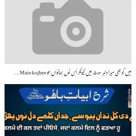
میں کو جھی میرا دِلبر سوہنا، میں کیونکر اُس نوں بھانواں ھو Main kojhee…