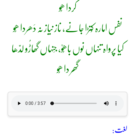
کردا ھُو
نفس امارہ کُتڑا جانے، ناز نیاز نہ دَھردا ھُو
کیا پرواہ تنہاں نوں باھُوؒ، جِنہاں گھاڑُو لدّھا
گھر دا ھُو
لغت: