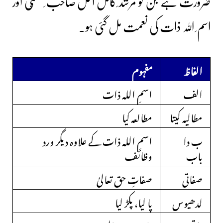
ضرورت ہے جن کو مرشد ِکامل اکمل صاحب ِمسمّٰی اور
اسم ِ
ﷲ
ذات کی نعمت مل گئی ہو۔
الفاظ
مفہوم
الف
اسمِ اللہ ذات
مطالیہ کیتا
مطالعہ کیا
ب دا
اسمِ اللہ ذات کے علاوہ دیگر ورد
باب
وظائف
صفاتی
صفاتِ حق تعالیٰ
لدھیوس
پا لیا، پکڑ لیا