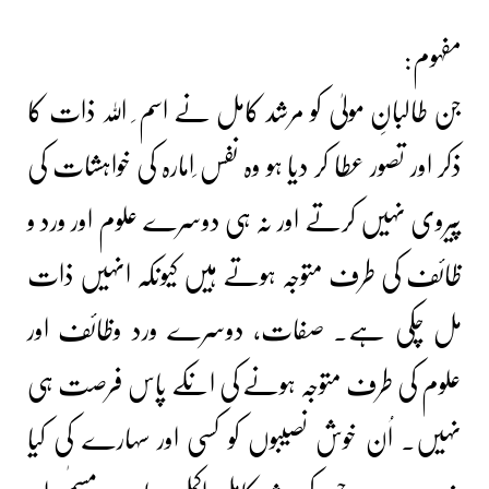
مفہوم:
جن طالبانِ مولیٰ کو مرشد کامل نے اسم ِ ﷲ ذات کا
ذکر اور تصور عطا کر دیا ہو وہ نفس ِامارہ کی خواہشات کی
پیروی نہیں کرتے اور نہ ہی دوسرے علوم اور ورد و
ظائف کی طرف متوجہ ہوتے ہیں کیونکہ انہیں ذات
مل چکی ہے۔ صفات، دوسرے ورد وظائف اور
علوم کی طرف متوجہ ہونے کی انکے پاس فرصت ہی
نہیں۔ اُن خوش نصیبوں کو کسی اور سہارے کی کیا