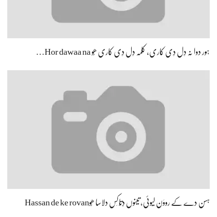
ہور دوا نہ دِل دِی کاری، کلمہ دِل دِی کاری ھُو Hor dawaa na…
ہسن دے کے رووَن لیوئی، تینوں دِتّاکِس دلاسا ھُوHassan de ke rovan