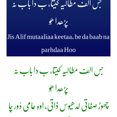
جس الف مطالیہ کیتا، ب دا باب نہ
پڑھدا ھُو
Jis Alif mutaaliaa keetaa, be da baab na
parhdaa Hoo
جس الف مطالیہ کیتا، ب دا باب نہ
پڑھدا ھُو
چھوڑ صفاتی لدھیوس ذاتی، اوہ عامی دُور چا