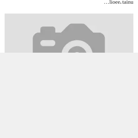
lioee, tainu…
ہر دم شرم دِی تند تروڑے، جاں ایہہ چھوڈک بَلّے ھُو Har dam sharam…
Load/Hide Comments