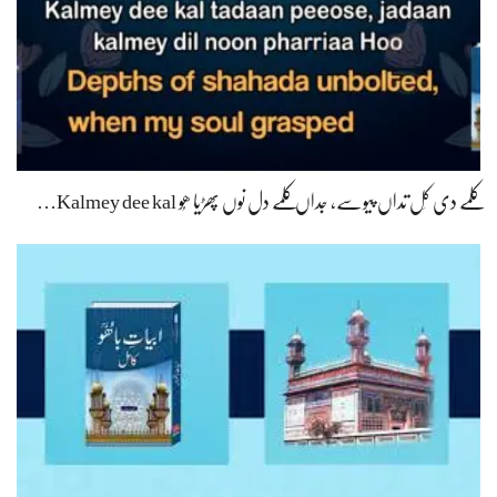
کلمے دی کَل تداں پیوسے، جداں کلمے دل نوں پھڑیا ھُو Kalmey dee kal…