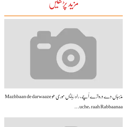
مزید پڑھیں
مذہباں دے دروازے اُچے، راہ رَباناں موری ھو Mazhbaan de darwaaze
uche, raah Rabbaanaa…