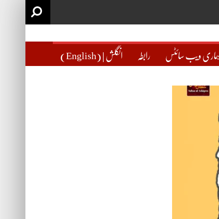
ماری ویب سائٹس
رابطہ
(English) | انگلش