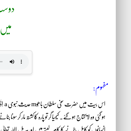
دوست 
میں ق
مفہوم:
اس ب
ہو گئی وہ لایحتاج ہو گئے۔ کیمیا گر تو پارہ کا کشتہ مار کر سو
انسانوں کو کامل بنانے کا کام لیتے ہیں اور ہر پل اﷲ تعالی