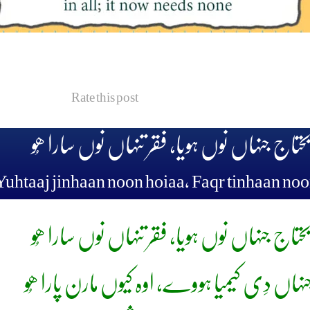
Rate this post
یحتاج جنہاں نوں ہویا، فقر تنہاں نوں سارا ھُو
uhtaaj jinhaan noon hoiaa, Faqr tinhaan no
یحتاج جنہاں نوں ہویا، فقر تنہاں نوں سارا ھُو
جنہاں دِی کیمیا ہووے، اوہ کیوں مارن پارا ھُو