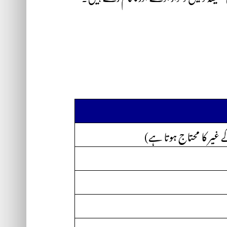
اس کے غیر کا محتاج ہوتا ہے)