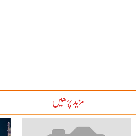
مزید پڑھیں