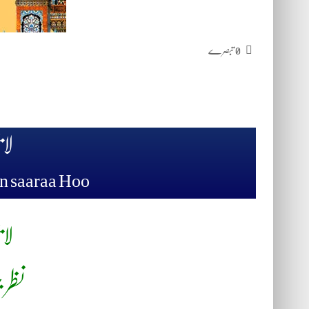
0 تبصرے
لا 
on saaraa Hoo
لا 
نظر 