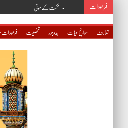
فرمودات
حکمت کے موتی
روح
خانقاہ
تعارف
سوانحِ حیات
جدوجہد
شخصیت
فرمودات/
نگاہ
سوچ
حقیقی دوست کی پہچان
مذہب و علما
صراطِ مستقیم
اسمِ اللہ ذات
اسمِ محمدؐ