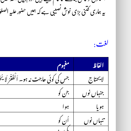
یہ ہماری کتنی بڑی خوش نصیبی ہے کہ ہمیں حضور علیہ الصلو
لغت:
الفاظ
مفہوم
لایحتاج
جس کی کوئی حاجت نہ ہو۔ اَلْفَقْرُ لَا یُ
جنہاں نوں
جن کو
ہویا
ہوا
تنہاں نوں
اُن کو