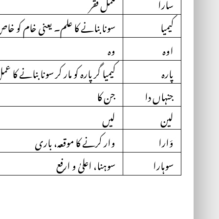
سارا
مکمل فقر
کیمیا
سونا بنانے کا علم۔ یعنی خام کو خا
اوہ
وہ
پارہ
کیمیا گر پارہ کو مار کر سونا بنانے کا 
جنہاں دا
جن کا
لین
لیں
وَارا
وار کرنے کا موقعہ، باری
سوہارا
سوہنا، اعلیٰ و ارفع