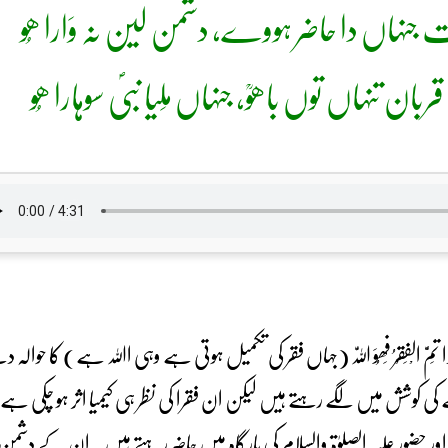
جنہاں دا حاضر ہووے، دشمن لین نہ وَارا ھُو
ربان تنہاں توں باھوؒ، جنہاں مِلیا نبیؐ سوہارا ھُو
یت میں حضرت سخی سلطان باھُوm حدیث ِنبوی a اِذَا تَمَّ الْفَقْرُ فَھُوَ اللّٰہ (جہاں فقر کی تکمیل ہوتی ہ
نا بنانے کی کوشش میں لگے رہتے ہیں لیکن ان فقرا کی نظر ہی کیمیا اثر ہو چکی
ٰ اور حضور علیہ الصلوٰۃ والسلام کی بارگاہ میں حاضر رہتے ہیں۔ ان کے دشم