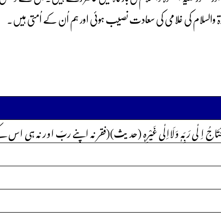
ٰۃ والسلام کی غلامی کی سعادت نصیب ہوئی اور ہم اُن کے اُمتی ہیں۔
حْتَاجُ اِ لٰی رَبِّہٖ وَلَااِلٰی غَیْرِہٖ (حدیث)(فقر نہ اپنے ربّ اور نہ ہی 