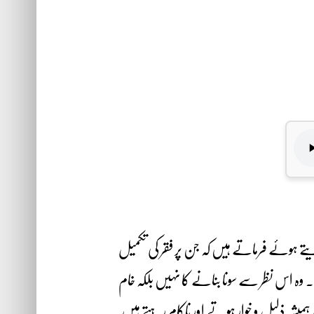
ے وہی اﷲ ہے) کا حوالہ دیتے ہوئے فرماتے ہیں کہ جن پر فقر کی تکمیل
 ہے۔ وہ اس نظر سے سونا بنانے کا نہیں بلکہ خام
ن ہمیشہ ذلیل و خوار ہوتے اور ناکام رہتے ہیں۔