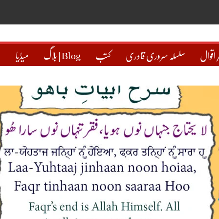
اقوال
سلسلہ سروری قادری
کتب
بلاگ | Blog
میڈیا
ہ