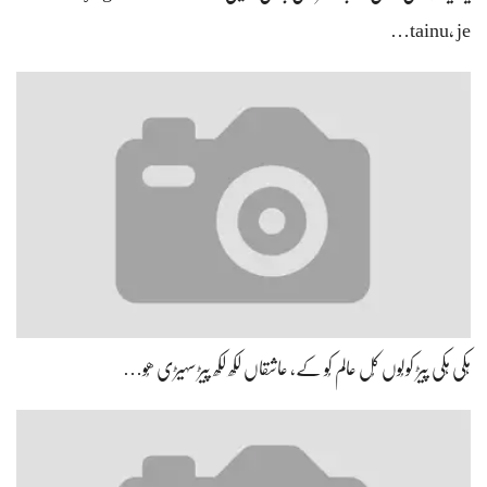
tainu, je…
ہِکی ہِکی پیڑ کولُوں کُل عالم کُو کے، عاشقاں لکھ لکھ پیڑ سہیڑی ھُو…