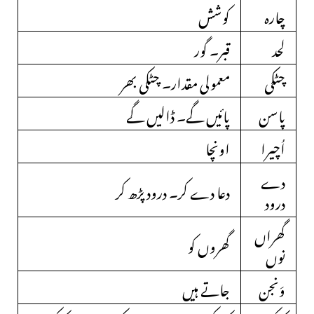
چارہ
کوشش
لحد
قبر۔ گور
چٹکی
معمولی مقدار۔ چٹکی بھر
پاسن
پائیں گے۔ ڈالیں گے
اُچیرا
اونچا
دے
دعا دے کر۔ درود پڑھ کر
درود
گھراں
گھروں کو
نوں
وَنجن
جاتے ہیں