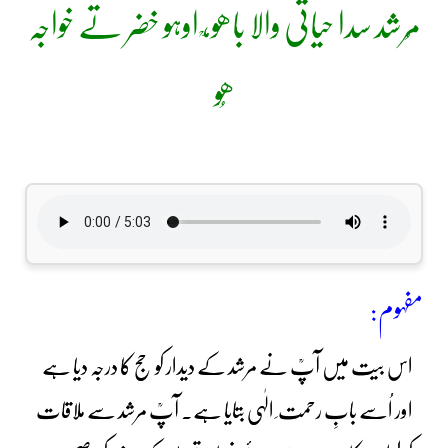
مُرشد سدا حیاتی والا باھو،ؒ اوہو خضر تے خواجہ
ھُو
مفہوم:
اس بیت میں آپؒ نے مرشد کے دیدار کو حج کا درجہ دیا ہے
اور اُسے بابِ رحمت ِ الٰہی بتایا ہے۔ آپؒ مرشد سے ملاقات