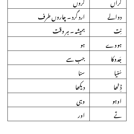
کراں
کروں
دوالے
ارد گرد ۔ چاروں طرف
نِت
ہمیشہ ۔ ہر وقت
ہووے
ہو
جَدوکا
جب سے
سُنیا
سنا
ڈِٹھا
دیکھا
اوہو
وہی
تے
اور