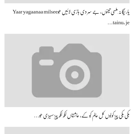
یار یگانہ ِملسی تینوں، جے سِر دی بازی لائیں ھُوYaar yagaanaa milsee
tainu, je…
ہِکی ہِکی پیڑ کولُوں کُل عالم کُو کے، عاشقاں لکھ لکھ پیڑ سہیڑی ھُو…