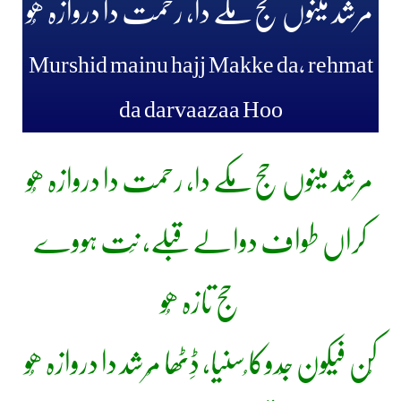
مرشد مینوں حج مکے دا، رحمت دا دروازہ ھُو
Murshid mainu hajj Makke da, rehmat
da darvaazaa Hoo
مرشد مینوں حج مکے دا، رحمت دا دروازہ ھُو
کراں طواف دوالے قبلے، نِت ہووے
حج تازہ ھُو
کُن فیکون جَدوکا ُسنیا، ڈِٹھا مُرشد دا دروازہ ھُو