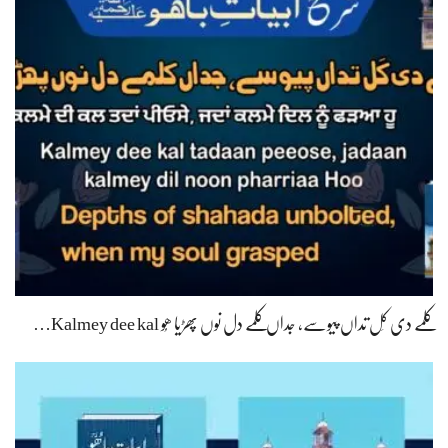
کلمے دی کَل تداں پیوسے، جداں کلمے دل نوں پھڑیا ھُو Kalmey dee kal…