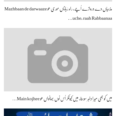
مذہباں دے دروازے اُچے، راہ رَباناں موری ھو Mazhbaan de darwaaze
uche, raah Rabbaanaa…
میں کو جھی میرا دِلبر سوہنا، میں کیونکر اُس نوں بھانواں ھو Main kojhee…