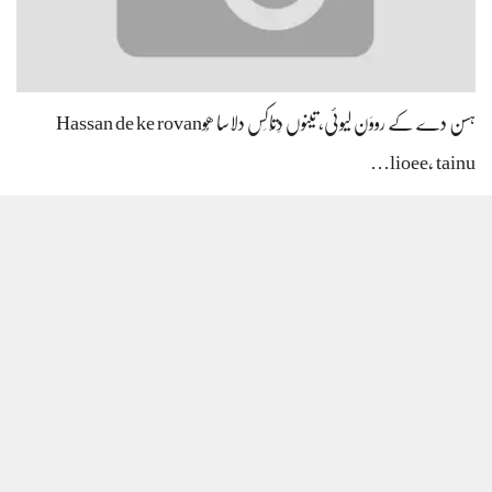
ہسن دے کے رووَن لیوئی، تینوں دِتّاکِس دلاسا ھُوHassan de ke rovan
lioee, tainu…