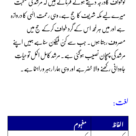
کوطواف کادرجہ دیتے ہوئے فرماتے ہیں کہ مرشد کی صحبت
میرے لیے مکہ شریف کا حج ہے، وہی رحمت ِ الٰہی کا دروازہ
ہے اور میں ہر لمحہ اس کے گرد طواف کرکے حج میں
مصروف رہتا ہوں۔ جب سے کُنْ فَیَکُوْن سناہے ہمیں اپنے
مرشد کی پہچان نصیب ہوگئی ہے۔ مرشد کامل اکمل تو حیاتِ
جاودانی رکھنے والا خضر ہے اور وہی ہمارا رہبر و راہنما ہے۔
لغت:
الفاظ
مفہوم