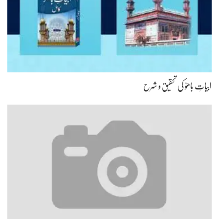
ابیاتِ باھوؒ کی تحقیق و شرح