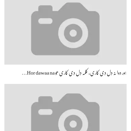
ہور دوا نہ دِل دِی کاری، کلمہ دِل دِی کاری ھُو Hor dawaa na…