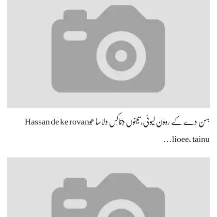
ہسن دے کے رووَن لیوئی، تینوں دِتّاکِس دلاسا ھُوHassan de ke rovan
lioee, tainu…