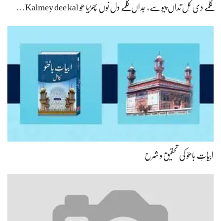
کلمے دی کَل تداں پیوسے، جداں کلمے دل نوں پھڑیا ھُو Kalmey dee kal…
ابیاتِ باھوؒ کی تحقیق و شرح