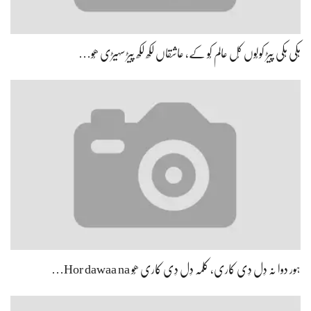
ہِکی ہِکی پیڑ کولُوں کُل عالم کُو کے، عاشقاں لکھ لکھ پیڑ سہیڑی ھُو…
ہور دوا نہ دِل دِی کاری، کلمہ دِل دِی کاری ھُو Hor dawaa na…