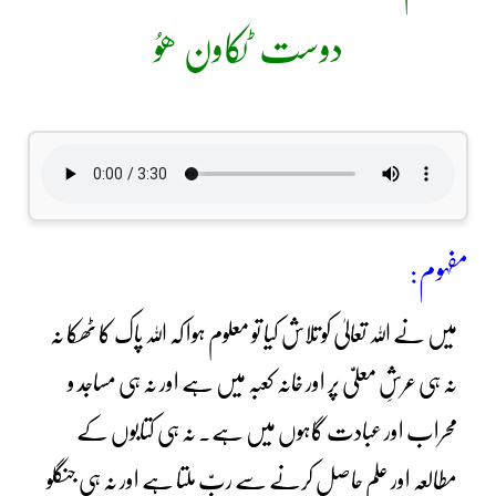
دوست ٹکاون ھوُ
مفہوم:
میں نے اللہ تعالیٰ کو تلاش کیا تو معلوم ہوا کہ اللہ پاک کا ٹھکا نہ
نہ ہی عرشِ معلیّٰ پر اور خانہ کعبہ میں ہے اور نہ ہی مساجد و
محراب اور عبادت گاہوں میں ہے۔ نہ ہی کتابوں کے
مطالعہ اور علم حاصل کرنے سے ربّ ملتا ہے اور نہ ہی جنگلو