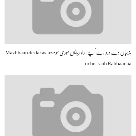
مذہباں دے دروازے اُچے، راہ رَباناں موری ھو Mazhbaan de darwaaze
uche, raah Rabbaanaa…