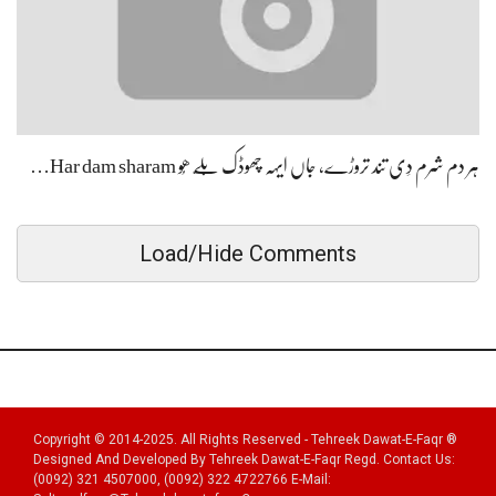
ہر دم شرم دِی تند تروڑے، جاں ایہہ چھوڈک بَلّے ھُو Har dam sharam…
Load/Hide Comments
Copyright © 2014-2025. All Rights Reserved - Tehreek Dawat-E-Faqr ®
Designed And Developed By Tehreek Dawat-E-Faqr Regd. Contact Us:
(0092) 321 4507000, (0092) 322 4722766 E-Mail: