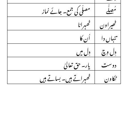
مُصلّٰے
مصلّی کی جمع۔ جائے نماز
ٹھیراون
ٹھہرانا
تنہاں دا
اُن کا
دِل وِچ
دِل میں
دوست
یار۔ حق تعالیٰ
ٹکاون
ٹھہراتے ہیں۔ بساتے ہیں