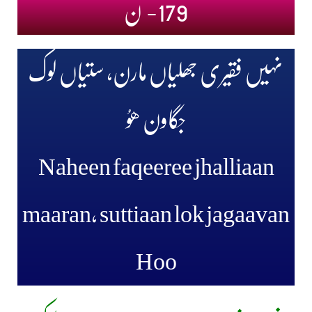
179- ن
نہیں فقیری جھلیاں مارن، ستیاں لوک
جگاون ھوُ
Naheen faqeeree jhalliaan
maaran, suttiaan lok jagaavan
Hoo