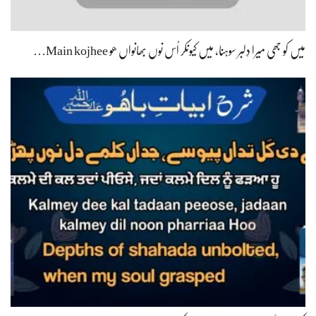
میں کو جھی میرا دِلبر سوہنا، میں کیونکر اُس نوں بھانواں ھو Main kojhee…