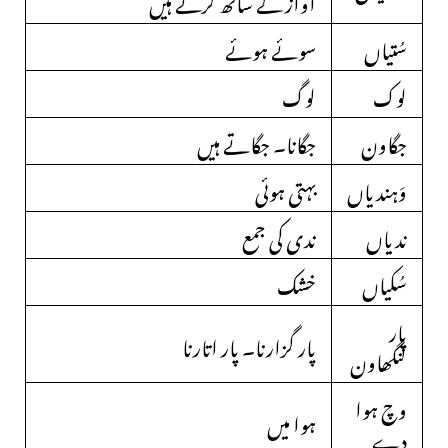
آواز کے ساتھ کرتے ہیں
سُتیاں
سوئے ہوئے
لوک
لوگ
جگاون
جگانا۔ جگاتے ہیں
وَہندیاں
بہتی ہوئی
ندیاں
ندی کی جمع
سُکیاں
خشک
پار
پار گزارنا۔ پار اتارنا
لنگھاون
وچ ہوا
ہوا میں
دے