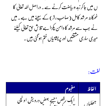
ں میں جا کر زہد و ریاضت کرنے سے۔ دراصل اللہ تعالیٰ کا
ٹھکانہ مر شد کامل (صاحب ِراز) کے سینے میں ہے۔ میں
نے جب سے مرشد کا دامن پکڑا ہے تلاشِ حق تعالیٰ کیلئے
میری ساری مشقتیں اور پریشانیاں ختم ہو گئی ہیں۔
لغت:
الفاظ
مفہوم
ایک رقص‘جسے بعض درویش اونچی
جھَلیاں