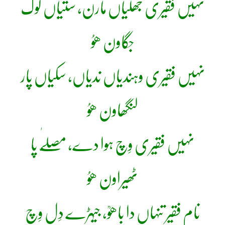
نہیں فقیری جھلیاں مارن، ستیاں لوک
جگاون ھوُ
نہیں فقیری وہندیاں ندیاں، سکیاں پار
لنگھاون ھوُ
نہیں فقیری وِچ ہوا دے، مصلّٰے پا
ٹھیراون ھوُ
نام فقیر تنہاں دا باھوؒ، جیہڑے دِل وِچ