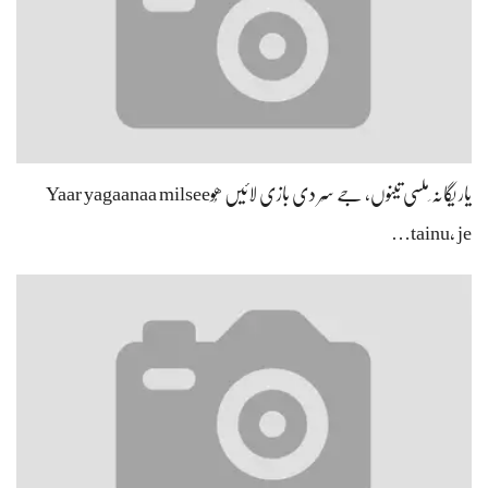
یار یگانہ ِملسی تینوں، جے سِر دی بازی لائیں ھُوYaar yagaanaa milsee
tainu, je…