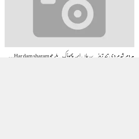
ہر دم شرم دِی تند تروڑے، جاں ایہہ چھوڈک بَلّے ھُو Har dam sharam…
Load/Hide Comments
Copyright © 2014-2025. All Rights Reserved - Tehreek Dawat-E-Faqr ®
Designed And Developed By Tehreek Dawat-E-Faqr Regd. Contact Us: