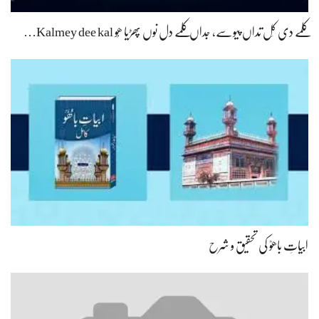
کلمے دی کَل تداں پیوسے، جداں کلمے دل نوں پھڑیا ھُو Kalmey dee kal…
ابیاتِ باھوؒ کی تحقیق و شرح