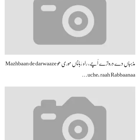
مذہباں دے دروازے اُچے، راہ رَباناں موری ھو Mazhbaan de darwaaze
uche, raah Rabbaanaa…