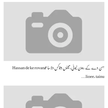
ہسن دے کے رووَن لیوئی، تینوں دِتّاکِس دلاسا ھُوHassan de ke rovan
lioee, tainu…