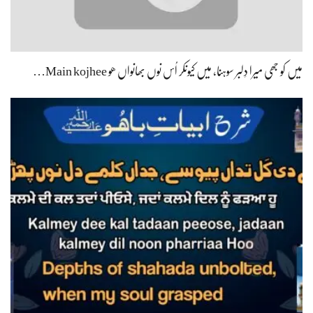
میں کو جھی میرا دِلبر سوہنا، میں کیونکر اُس نوں بھانواں ھو Main kojhee…