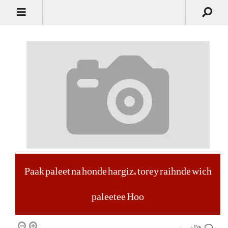
Paak paleet na honde hargiz, torey raihnde wich
paleetee Hoo