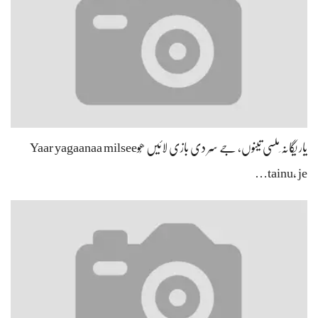
یار یگانہ ِملسی تینوں، جے سِر دی بازی لائیں ھُوYaar yagaanaa milsee
tainu, je…