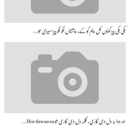
ہِکی ہِکی پیڑ کولُوں کُل عالم کُو کے، عاشقاں لکھ لکھ پیڑ سہیڑی ھُو…
ہور دوا نہ دِل دِی کاری، کلمہ دِل دِی کاری ھُو Hor dawaa na…