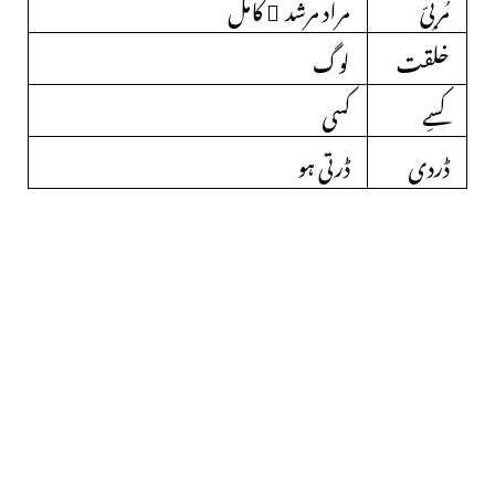
مُربیّ
مراد مرشد ِ کامل
خلقت
لوگ
کسِے
کسی
ڈردی
ڈرتی ہو