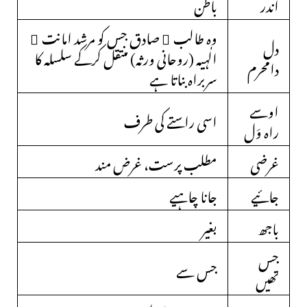
اندر
باطن
وہ طالب ِ صادق جس کو مرشد امانت ِ
دل
الٰہیہ (روحانی ورثہ) منتقل کرکے سلسلہ کا
دامحرم
سربراہ بناتا ہے
اوسے
اسی راستے کی طرف
راہ وَل
غرضی
مطلب پرست، غرض مند
جائیے
جانا چاہیے
باجھ
بغیر
جس
جس سے
تھیں