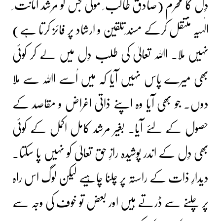
دِل کا محرم (صادق طالب ِ مولیٰ جس کو مُرشد امانت ِ
الٰہیہ منتقل کرکے مسند ِتلقین و ارشاد پر فائز کرتا ہے)
نہیں ملا۔ اﷲ تعالیٰ کی طلب دِل میں لے کر کوئی
بھی میرے پاس نہیں آیا کہ میں اُسے اﷲ سے ملا
دوں۔ جو بھی آیا وہ اپنے ذاتی اغراض و مقاصد کے
حصول کے لئے آیا۔ بغیر مرشد کامل اکمل کے کوئی
بھی دِل کے اندر پوشیدہ رازِ حق تعالیٰ کو نہیں پا سکتا۔
دیدارِ ذات کے راستہ پر چلنا چاہیے لیکن لوگ اس راہ
پر چلنے سے ڈرتے ہیں اور بعض تو خوف کی وجہ سے