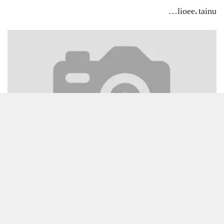
lioee, tainu…
ہر دم شرم دِی تند تروڑے، جاں ایہہ چھوڈک بَلّے ھُو Har dam sharam…
Load/Hide Comments