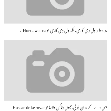
ہور دوا نہ دِل دِی کاری، کلمہ دِل دِی کاری ھُو Hor dawaa na…
ہسن دے کے رووَن لیوئی، تینوں دِتّاکِس دلاسا ھُوHassan de ke rovan