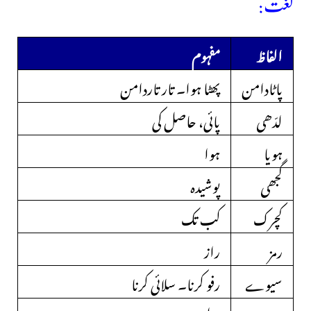
لغت:
الفاظ
مفہوم
پاٹادامن
پھٹا ہوا۔ تار تاردامن
لدّھی
پائی، حاصل کی
ہویا
ہوا
گجھی
پوشیدہ
کچرک
کب تک
رمز
راز
سیوے
رفو کرنا۔ سلائی کرنا