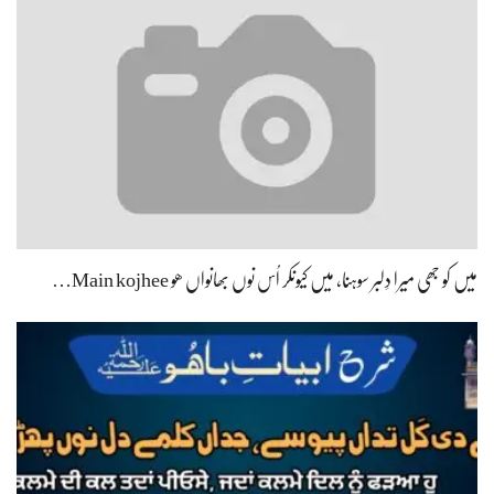
میں کو جھی میرا دِلبر سوہنا، میں کیونکر اُس نوں بھانواں ھو Main kojhee…