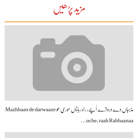
مزید پڑھیں
مذہباں دے دروازے اُچے، راہ رَباناں موری ھو Mazhbaan de darwaaze
uche, raah Rabbaanaa…