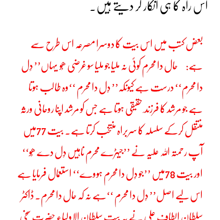
اس راہ کا ہی انکار کر دیتے ہیں۔
بعض کتب میں اس بیت کا دوسرا مصرعہ اس طرح سے
ہے: حال دا محرم کوئی نہ ملیا جو ملیا سو غرضی ھُو
یہاں’’ دِل
دا محرم‘‘ درست ہے کیونکہ’’ دِل دا محرم ‘‘وہ طالب ہوتا
ہے جو مرشد کا فرزند ِ حقیقی ہوتا ہے جس کو مرشد اپنا روحانی ورثہ
منتقل کرکے سلسلہ کا سربراہ منتخب کرتا ہے۔ بیت 77میں
آپ رحمتہ اللہ علیہ نے ’’جیہڑے محرم ناہیں دِل دے ھُو‘‘
اور بیت 78میں ’’جو دِل دا محرم ہووے‘‘ استعمال فرمایا ہے
اس لیے اصل’’ دِل دا محرم ‘‘ہے نہ کہ حال دا محرم۔
ڈاکٹر
سلطان الطاف علی نے یہ بیت سلطان الاولیاء حضرت سخی