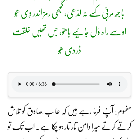
باجھ مُربیّ کِسے نہ لدّھی، گجھی رمز اندر دِی ھُو
اوسے راہ وَل جائیے باھوؒ، جس تھیں خلقت
ڈردی ھُو
مفہوم: آپؒ فرما رہے ہیں کہ طالب ِصادق کو تلاش
کرتے کرتے میرا دامن تار تار ہو چکا ہے۔ اب تک تو