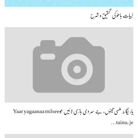
ابیاتِ باھوؒ کی تحقیق و شرح
یار یگانہ ِملسی تینوں، جے سِر دی بازی لائیں ھُوYaar yagaanaa milsee
tainu, je…