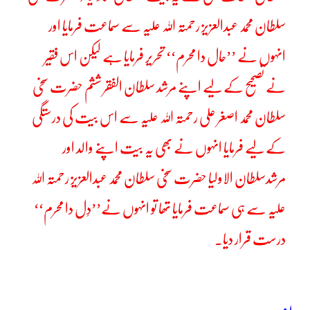
سلطان محمد عبدالعزیز رحمتہ اللہ علیہ سے سماعت فرمایا اور
انہوں نے ’’حال دا محرم‘‘ تحریر فرمایا ہے لیکن اس فقیر
نے تصحیح کے لیے اپنے مرشد سلطان الفقر ششم حضرت سخی
سلطان محمد اصغر علی رحمتہ اللہ علیہ سے اس بیت کی درستگی
کے لیے فرمایا انہوں نے بھی یہ بیت اپنے والد اور
مرشدسلطان الاولیا حضرت سخی سلطان محمد عبدالعزیز رحمتہ اللہ
علیہ سے ہی سماعت فرمایا تھا تو انہوں نے’’دِل دا محرم‘‘
درست قرار دیا۔