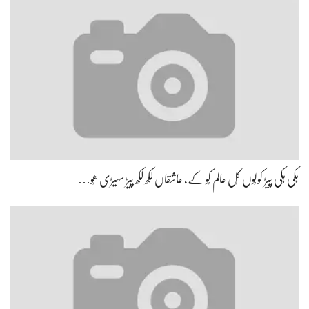
ہِکی ہِکی پیڑ کولُوں کُل عالم کُو کے، عاشقاں لکھ لکھ پیڑ سہیڑی ھُو…