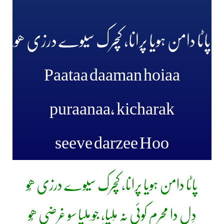
پاٹا دامن ہویا پرانا، کچرک سیوے درزی ھو ِ
Paataa daaman hoiaa
puraanaa, kicharak
seeve darzee Hoo
پاٹا دامن ہویا پرانا، کچرک سیوے درزی ھُو
دِل دا محرم کوئی نہ مِلیا، جو ِملیا سو غرضی ھُو