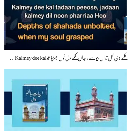
کلمے دی کَل تداں پیوسے، جداں کلمے دل نوں پھڑیا ھُو Kalmey dee kal…