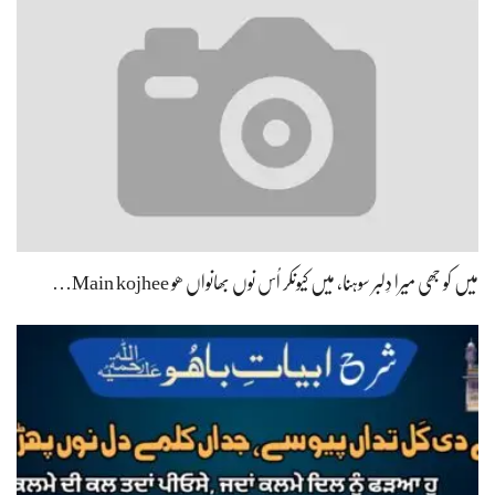
میں کو جھی میرا دِلبر سوہنا، میں کیونکر اُس نوں بھانواں ھو Main kojhee…