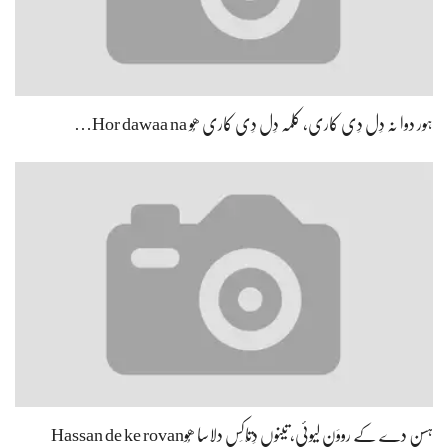
ہور دوا نہ دِل دِی کاری، کلمہ دِل دِی کاری ھُو Hor dawaa na…
ہسن دے کے رووَن لیوئی، تینوں دِتّاکِس دلاسا ھُوHassan de ke rovan