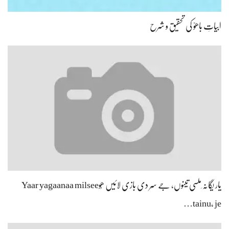
ابیاتِ باھوؒ کی تحقیق و شرح
یار یگانہ ِملسی تینوں، جے سِر دی بازی لائیں ھُوYaar yagaanaa milsee
tainu, je…