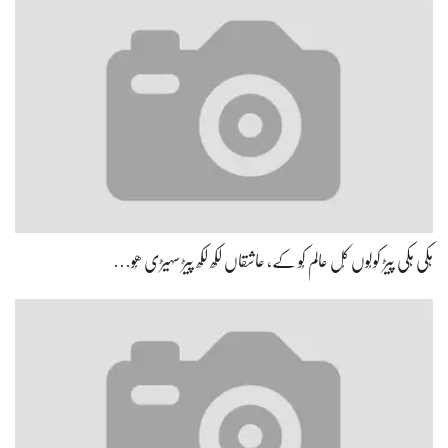
ہِکی ہِکی پیڑ کولُوں کُل عالم کُو کے، عاشقاں لکھ لکھ پیڑ سہیڑی ھُو…