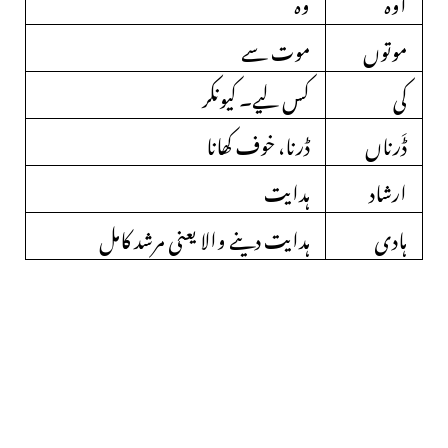
اوہ
وہ
موتوں
موت سے
کی
کس لیے۔ کیونکر
ڈَرناں
ڈرنا، خوف کھانا
ارشاد
ہدایت
ہادی
ہدایت دینے والا یعنی مرشد کامل