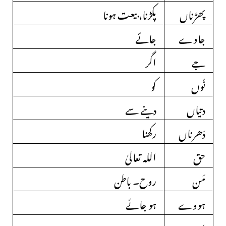
پھڑناں
پکڑنا، بیعت ہونا
جاوے
جائے
جے
اگر
نُوں
کو
دتیاں
دینے سے
دَھرناں
رکھنا
حق
اللہ تعالیٰ
مَن
روح۔ باطن
ہووے
ہو جائے