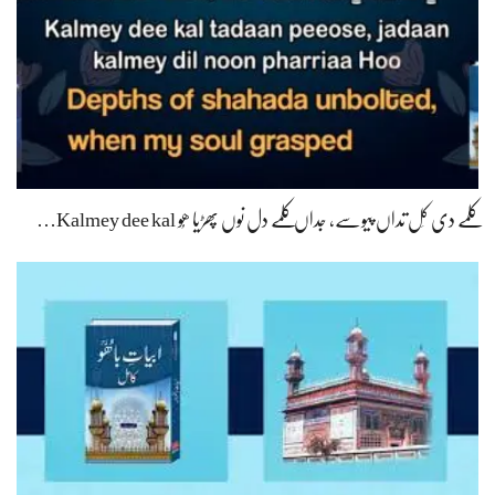
کلمے دی کَل تداں پیوسے، جداں کلمے دل نوں پھڑیا ھُو Kalmey dee kal…