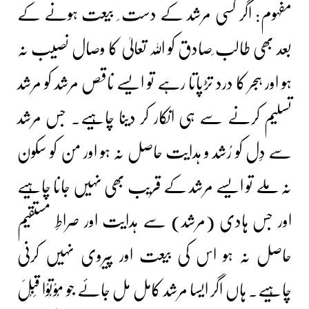
مفہوم: اگر کسی مرشد کے دست ِ بیعت ہونے کے
بعد بھی طالب ِصادق کو اللہ تعالیٰ کا وصال نصیب نہ
ہو اور ہجر کا درد تڑپاتا رہے تو ایسے ناقص مرشد کو مرشد
تسلیم کرنے سے ہی انکار کر دینا چاہیے۔ جس مرشد
سے دِل کو رُشد و ہدایت حاصل نہ ہو اور من کو سکون
نہ ملے تو ایسے مرشد کے قریب بھی نہیں جانا چاہیے
اور جس ہادی (مرشد) سے ہدایت اور صراطِ مستقیم
حاصل نہ ہو اس کی بیعت اور پیروی نہیں کرنی
چاہیے۔ ہاں اگر ایسا مرشد کامل مل جائے جو مُوْتُوْا قَبْلَ