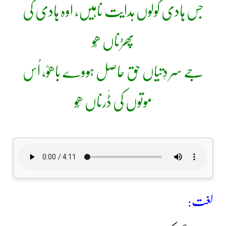
جس ہادی کولوں ہدایت ناہیں، اوہ ہادی کی
پھڑناں ھُو
جے سر دِتیاں حق حاصل ہووے باھوؒ، اُس
موتوں کی ڈَرناں ھُو
لغت: