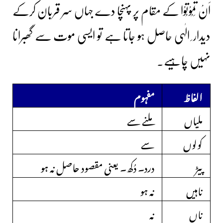
اَنْ تَمُوْتُوْا کے مقام پر پہنچا دے جہاں سر قربان کرکے
دیدار ِ الٰہی حاصل ہو جاتا ہے تو ایسی موت سے گھبرانا
نہیں چاہیے۔
الفاظ
مفہوم
ملیاں
ملنے سے
کولوں
سے
پیڑ
درد۔ دُکھ۔ یعنی مقصود حاصل نہ ہو
ناہیں
نہ ہو
ناں
نہ