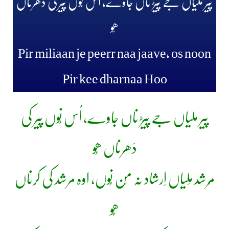
پیر ملیاں جے پیڑ ناں جاوے، اُس نُوں پیر کی دَھرناں
ھُو
Pir miliaan je peerr naa jaave, os noon
Pir kee dharnaa Hoo
پیر ملیاں جے پیڑ ناں جاوے، اُس نُوں پیر کی
دَھرناں ھُو
مُرشد مِلیاں اِرشاد نہ مَن نُوں، اوہ مرشد کی کرناں
ھُو