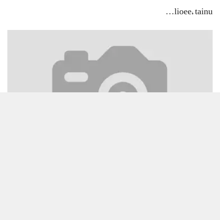
lioee, tainu…
ہر دم شرم دِی تند تروڑے، جاں ایہہ چھوڈک بَلّے ھُو Har dam sharam…
Load/Hide Comments