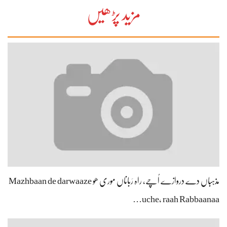
مزید پڑھیں
مذہباں دے دروازے اُچے، راہ رَباناں موری ھو Mazhbaan de darwaaze
uche, raah Rabbaanaa…